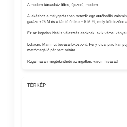
A modern társasház liftes, újszerű, modern.
A lakáshoz a mélygarázsban tartozik egy autóbeálló valamin
garázs +25 M és a tároló értéke + 5 M Ft, mely kötelezően 
Ez az ingatlan ideális választás azoknak, akik városi kén
Lokáció: Mammut bevásárlóközpont, Fény utcai piac karnyújt
metrómegálló pár perc sétára.
Rugalmasan megtekinthető az ingatlan, várom hívását!
TÉRKÉP