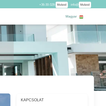
+36-30-328-
info@
Mutasd
Mutasd
Magyar
KAPCSOLAT