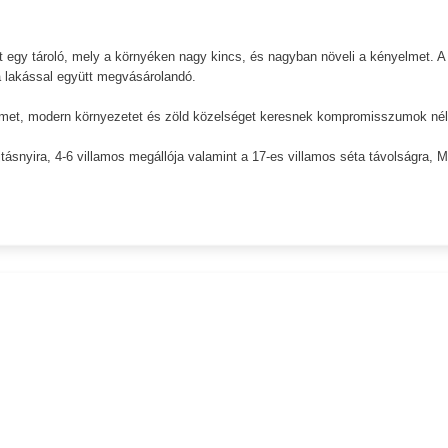
t egy tároló, mely a környéken nagy kincs, és nagyban növeli a kényelmet. A
a lakással együtt megvásárolandó.
yelmet, modern környezetet és zöld közelséget keresnek kompromisszumok nél
ásnyira, 4-6 villamos megállója valamint a 17-es villamos séta távolságra, 