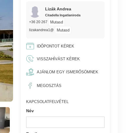
Lizák Andrea
Citadella Ingatlaniroda
Mutasd
+36 20 267
Mutasd
lizakandrea1@
IDŐPONTOT KÉREK
VISSZAHÍVÁST KÉREK
AJÁNLOM EGY ISMERŐSÖMNEK
MEGOSZTÁS
KAPCSOLATFELVÉTEL
Név