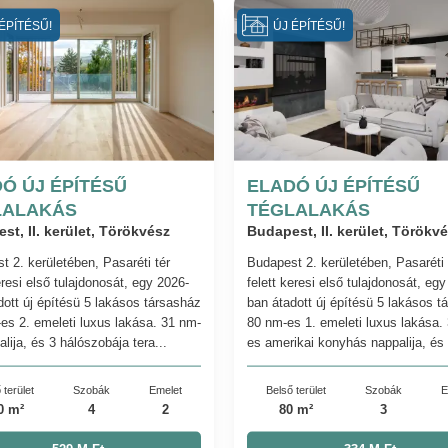
ÉPÍTÉSŰ!
ÚJ ÉPÍTÉSŰ!
Ó ÚJ ÉPÍTÉSŰ
ELADÓ ÚJ ÉPÍTÉSŰ
LALAKÁS
TÉGLALAKÁS
st, II. kerület, Törökvész
Budapest, II. kerület, Törökv
t 2. kerületében, Pasaréti tér
Budapest 2. kerületében, Pasaréti 
eresi első tulajdonosát, egy 2026-
felett keresi első tulajdonosát, eg
dott új építésü 5 lakásos társasház
ban átadott új építésü 5 lakásos t
es 2. emeleti luxus lakása. 31 nm-
80 nm-es 1. emeleti luxus lakása.
lija, és 3 hálószobája tera...
es amerikai konyhás nappalija, és 
 terület
Szobák
Emelet
Belső terület
Szobák
E
0 m²
4
2
80 m²
3