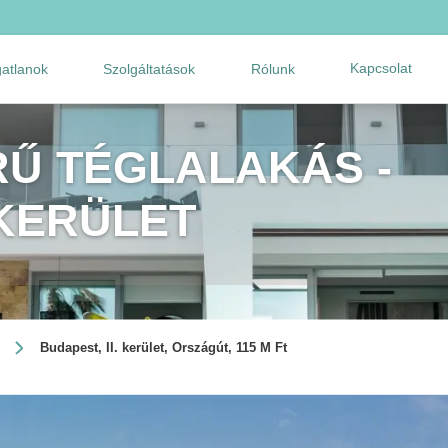
Kapcsolat
gatlanok
Szolgáltatások
Rólunk
Ű TÉGLALAKÁS -
 KERÜLET
Budapest, II. kerület, Országút, 115 M Ft