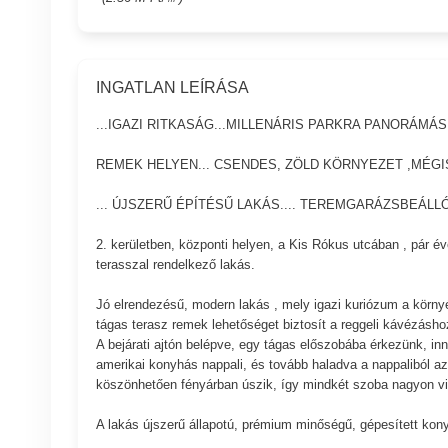
INGATLAN LEÍRÁSA
...IGAZI RITKASÁG...MILLENÁRIS PARKRA PANORÁMÁS.
REMEK HELYEN... CSENDES, ZÖLD KÖRNYEZET ,MÉGI
... ÚJSZERŰ ÉPÍTÉSŰ LAKÁS.... TEREMGARÁZSBEÁLLÓ.
2. kerületben, központi helyen, a Kis Rókus utcában , pár é
terasszal rendelkező lakás.
Jó elrendezésű, modern lakás , mely igazi kuriózum a környé
tágas terasz remek lehetőséget biztosít a reggeli kávézásho
A bejárati ajtón belépve, egy tágas előszobába érkezünk, i
amerikai konyhás nappali, és tovább haladva a nappaliból az
köszönhetően fényárban úszik, így mindkét szoba nagyon vi
A lakás újszerű állapotú, prémium minőségű, gépesített konyh