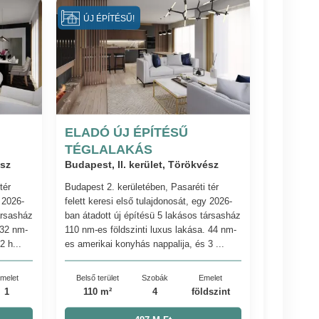
ÚJ ÉPÍTÉSŰ!
ELADÓ ÚJ ÉPÍTÉSŰ
TÉGLALAKÁS
ész
Budapest, II. kerület, Törökvész
tér
Budapest 2. kerületében, Pasaréti tér
y 2026-
felett keresi első tulajdonosát, egy 2026-
ársasház
ban átadott új építésü 5 lakásos társasház
 32 nm-
110 nm-es földszinti luxus lakása. 44 nm-
2 h...
es amerikai konyhás nappalija, és 3 ...
melet
Belső terület
Szobák
Emelet
1
110 m²
4
földszint