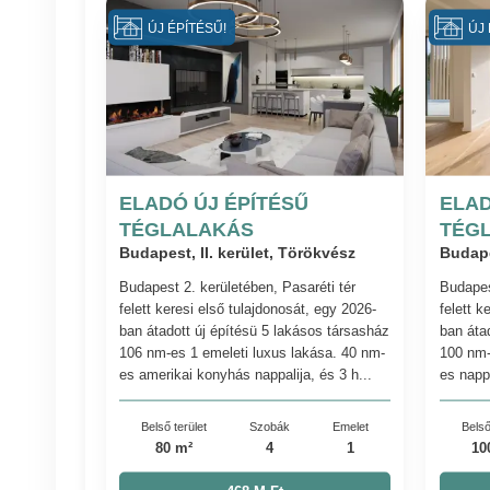
ÚJ ÉPÍTÉSŰ!
ÚJ 
ELADÓ ÚJ ÉPÍTÉSŰ
ELAD
TÉGLALAKÁS
TÉG
Budapest, II. kerület, Törökvész
Budape
Budapest 2. kerületében, Pasaréti tér
Budapes
felett keresi első tulajdonosát, egy 2026-
felett k
ban átadott új építésü 5 lakásos társasház
ban áta
106 nm-es 1 emeleti luxus lakása. 40 nm-
100 nm-
es amerikai konyhás nappalija, és 3 h...
es nappa
Belső terület
Szobák
Emelet
Belső
80 m²
4
1
10