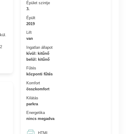
Épület szintje
3.
Épült
2019
Lift
kül.
van
M2
Ingatlan állapot
kívül: kitűnő
belül: kitűnő
Fűtés
központi fűtés
Komfort
összkomfort
Kilátás
parkra
Energetika
nincs megadva
HTML