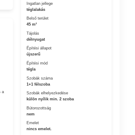
Ingatlan jellege
téglalakás
Belső terület
45 m²
Tájolás
délnyugat
Építési állapot
újszerű
Építési mód
tégla
Szobák száma
1+1 félszoba
s a
Szobák elhelyezkedése
külön nyílik min. 2 szoba
Bútorozottság
nem
Emelet
nincs emelet.