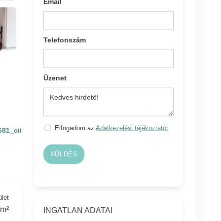
Email
Telefonszám
Üzenet
Elfogadom az
Adatkezelési tájékoztatót
681_cii
KÜLDÉS
ület
 m²
INGATLAN ADATAI