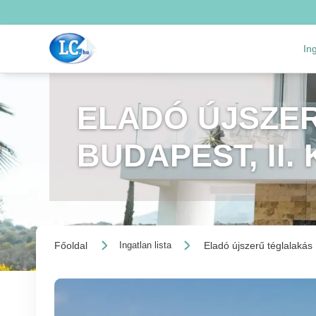
In
ELADÓ ÚJSZER
BUDAPEST, II.
Főoldal
Eladó újszerű téglalakás
Ingatlan lista