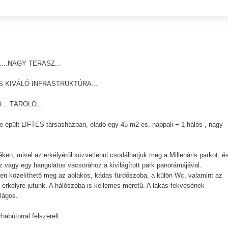
...NAGY TERASZ...
S KIVÁLÓ INFRASTRUKTÚRA...
.. TÁROLÓ...
ve épült LIFTES társasházban, eladó egy 45 m2-es, nappali + 1 hálós , nagy
ken, mivel az erkélyéről közvetlenül csodálhatjuk meg a Millenáris parkot, é
z vagy egy hangulatos vacsorához a kivilágított park panorámájával.
nnen közelíthető meg az ablakos, kádas fürdőszoba, a külön Wc, valamint az
 erkélyre jutunk. A hálószoba is kellemes méretű. A lakás fekvésének
lágos.
abútorral felszerelt.