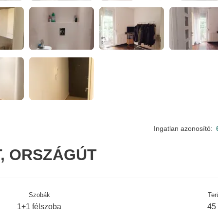
Ingatlan azonosító:
T, ORSZÁGÚT
Szobák
Ter
1+1 félszoba
45