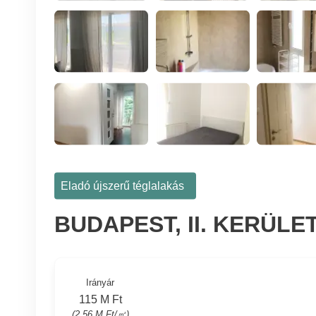
Eladó újszerű téglalakás
BUDAPEST, II. KERÜLE
Irányár
115 M Ft
(2.56 M Ft/㎡)