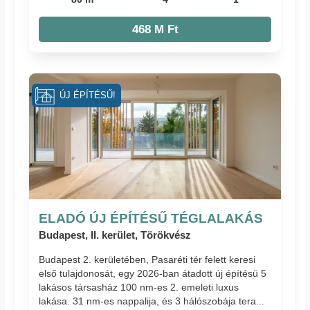
468 M Ft
ÚJ ÉPÍTÉSŰ!
ELADÓ ÚJ ÉPÍTÉSŰ TÉGLALAKÁS
Budapest, II. kerület, Törökvész
Budapest 2. kerületében, Pasaréti tér felett keresi
első tulajdonosát, egy 2026-ban átadott új építésü 5
lakásos társasház 100 nm-es 2. emeleti luxus
lakása. 31 nm-es nappalija, és 3 hálószobája tera...