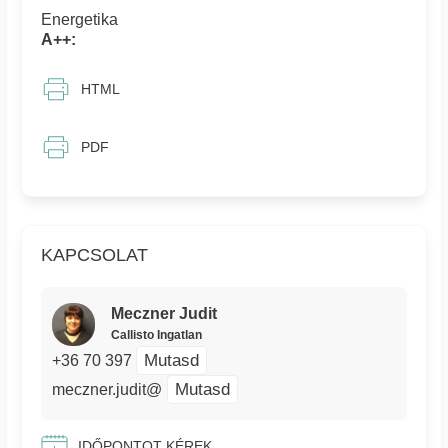
Energetika
A++:
HTML
PDF
KAPCSOLAT
Meczner Judit
Callisto Ingatlan
Mutasd
+36 70 397
Mutasd
meczner.judit@
IDŐPONTOT KÉREK