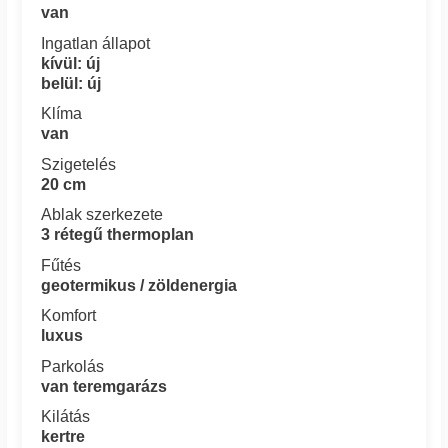
van
Ingatlan állapot
kívül: új
belül: új
Klíma
van
Szigetelés
20 cm
Ablak szerkezete
3 rétegű thermoplan
Fűtés
geotermikus / zöldenergia
Komfort
luxus
Parkolás
van teremgarázs
Kilátás
kertre