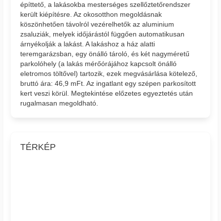
építtető, a lakásokba mesterséges szellőztetőrendszer
került kiépítésre. Az okosotthon megoldásnak
köszönhetően távolról vezérelhetők az aluminium
zsaluziák, melyek időjárástól függően automatikusan
árnyékolják a lakást. A lakáshoz a ház alatti
teremgarázsban, egy önálló tároló, és két nagyméretű
parkolóhely (a lakás mérőórájához kapcsolt önálló
eletromos töltővel) tartozik, ezek megvásárlása kötelező,
bruttó ára: 46,9 mFt. Az ingatlant egy szépen parkosított
kert veszi körül. Megtekintése előzetes egyeztetés után
rugalmasan megoldható.
TÉRKÉP