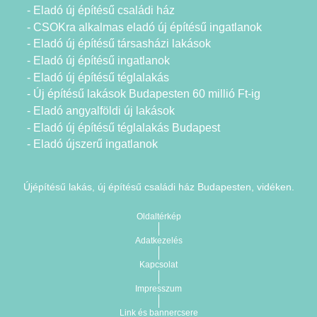
- Eladó új építésű családi ház
- CSOKra alkalmas eladó új építésű ingatlanok
- Eladó új építésű társasházi lakások
- Eladó új építésű ingatlanok
- Eladó új építésű téglalakás
- Új építésű lakások Budapesten 60 millió Ft-ig
- Eladó angyalföldi új lakások
- Eladó új építésű téglalakás Budapest
- Eladó újszerű ingatlanok
Újépítésű lakás, új építésű családi ház Budapesten, vidéken.
Oldaltérkép
Adatkezelés
Kapcsolat
Impresszum
Link és bannercsere