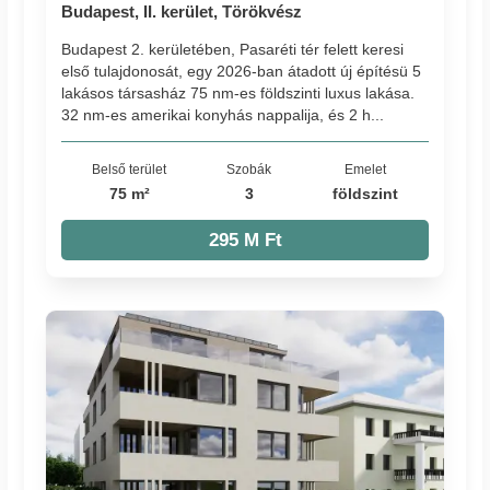
Budapest, II. kerület, Törökvész
Budapest 2. kerületében, Pasaréti tér felett keresi
első tulajdonosát, egy 2026-ban átadott új építésü 5
lakásos társasház 75 nm-es földszinti luxus lakása.
32 nm-es amerikai konyhás nappalija, és 2 h...
Belső terület
Szobák
Emelet
75 m²
3
földszint
295 M Ft