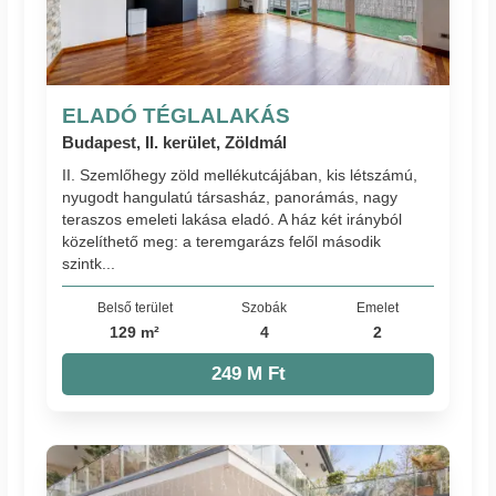
ELADÓ TÉGLALAKÁS
Budapest, II. kerület, Zöldmál
II. Szemlőhegy zöld mellékutcájában, kis létszámú,
nyugodt hangulatú társasház, panorámás, nagy
teraszos emeleti lakása eladó. A ház két irányból
közelíthető meg: a teremgarázs felől második
szintk...
Belső terület
Szobák
Emelet
129 m²
4
2
249 M Ft