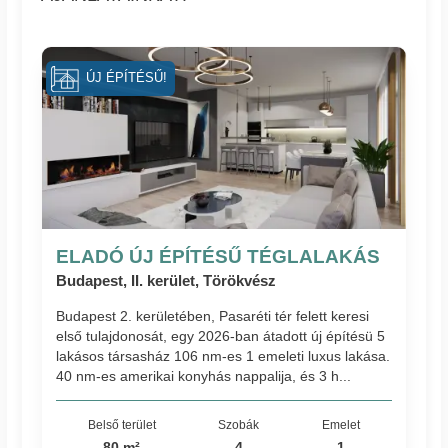
ÚJ ÉPÍTÉSŰ!
ELADÓ ÚJ ÉPÍTÉSŰ TÉGLALAKÁS
Budapest, II. kerület, Törökvész
Budapest 2. kerületében, Pasaréti tér felett keresi
első tulajdonosát, egy 2026-ban átadott új építésü 5
lakásos társasház 106 nm-es 1 emeleti luxus lakása.
40 nm-es amerikai konyhás nappalija, és 3 h...
Belső terület
Szobák
Emelet
80 m²
4
1