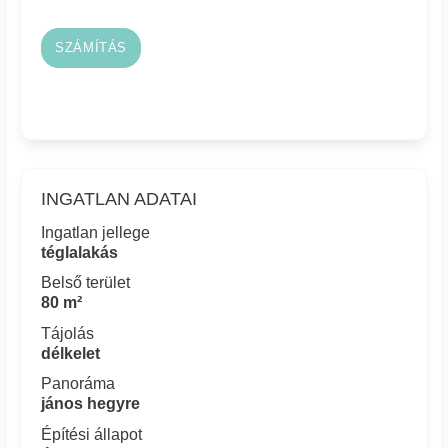
SZÁMÍTÁS
INGATLAN ADATAI
Ingatlan jellege
téglalakás
Belső terület
80 m²
Tájolás
délkelet
Panoráma
jános hegyre
Építési állapot