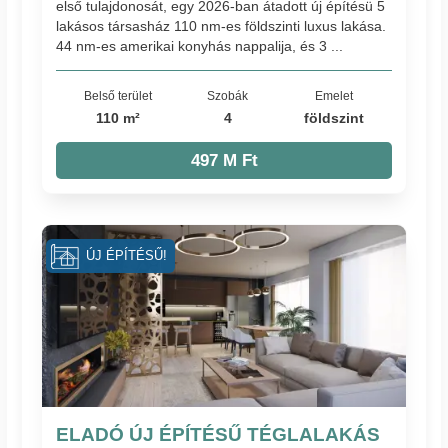
első tulajdonosát, egy 2026-ban átadott új építésü 5
lakásos társasház 110 nm-es földszinti luxus lakása.
44 nm-es amerikai konyhás nappalija, és 3 ...
Belső terület
Szobák
Emelet
110 m²
4
földszint
497 M Ft
ÚJ ÉPÍTÉSŰ!
ELADÓ ÚJ ÉPÍTÉSŰ TÉGLALAKÁS