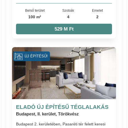
Belső terület
Szobák
Emelet
100 m²
4
2
529 M Ft
ÚJ ÉPÍTÉSŰ!
ELADÓ ÚJ ÉPÍTÉSŰ TÉGLALAKÁS
Budapest, II. kerület, Törökvész
Budapest 2. kerületében, Pasaréti tér felett keresi