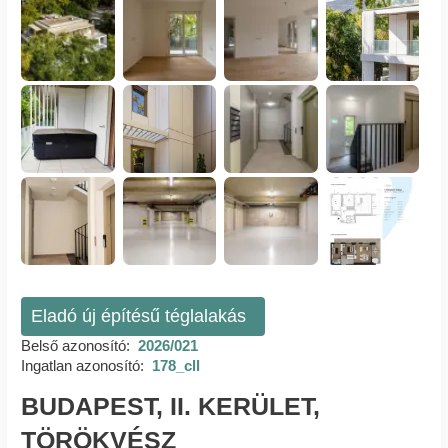
Eladó új építésű téglalakás
Belső azonosító:
2026/021
Ingatlan azonosító:
178_cll
BUDAPEST, II. KERÜLET,
TÖRÖKVÉSZ