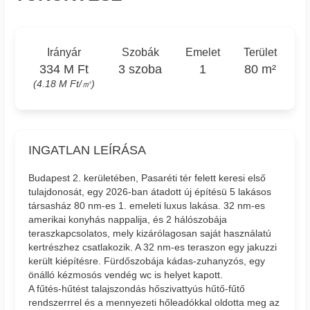
Irányár
Szobák
Emelet
Terület
334 M Ft
3 szoba
1
80 m²
(4.18 M Ft/㎡)
INGATLAN LEÍRÁSA
Budapest 2. kerületében, Pasaréti tér felett keresi első
tulajdonosát, egy 2026-ban átadott új építésü 5 lakásos
társasház 80 nm-es 1. emeleti luxus lakása. 32 nm-es
amerikai konyhás nappalija, és 2 hálószobája
teraszkapcsolatos, mely kizárólagosan saját használatú
kertrészhez csatlakozik. A 32 nm-es teraszon egy jakuzzi
került kiépítésre. Fürdőszobája kádas-zuhanyzós, egy
önálló kézmosós vendég wc is helyet kapott.
A fűtés-hűtést talajszondás hőszivattyús hűtő-fűtő
rendszerrrel és a mennyezeti hőleadókkal oldotta meg az