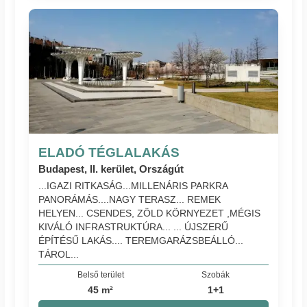
ELADÓ TÉGLALAKÁS
Budapest, II. kerület, Országút
...IGAZI RITKASÁG...MILLENÁRIS PARKRA
PANORÁMÁS....NAGY TERASZ... REMEK
HELYEN... CSENDES, ZÖLD KÖRNYEZET ,MÉGIS
KIVÁLÓ INFRASTRUKTÚRA... ... ÚJSZERŰ
ÉPÍTÉSŰ LAKÁS.... TEREMGARÁZSBEÁLLÓ...
TÁROL...
Belső terület
Szobák
45 m²
1+1