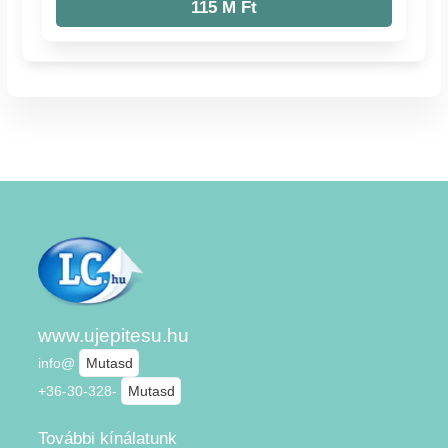
115 M Ft
www.ujepitesu.hu
info@
Mutasd
+36-30-328-
Mutasd
További kínálatunk