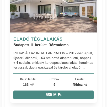
ELADÓ TÉGLALAKÁS
Budapest, II. kerület, Rózsadomb
RITKASÁG AZ INGATLANPIACON – 2017-ben épült,
újszerű állapotú, 163 nm nettó alapterületű, nappali
+ 4 szobás, exkluzív kertkapcsolatos lakás, hatalmas
terasszal, dupla garázzsal és tárolóval eladó! ...
Belső terület
Szobák
Emelet
163 m²
5
földszint
585 M Ft