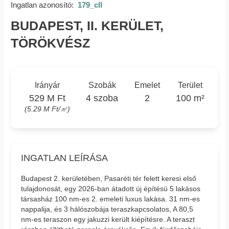
Ingatlan azonosító:
179_cll
BUDAPEST, II. KERÜLET,
TÖRÖKVÉSZ
Irányár
Szobák
Emelet
Terület
529 M Ft
4 szoba
2
100 m²
(5.29 M Ft/㎡)
INGATLAN LEÍRÁSA
Budapest 2. kerületében, Pasaréti tér felett keresi első
tulajdonosát, egy 2026-ban átadott új építésü 5 lakásos
társasház 100 nm-es 2. emeleti luxus lakása. 31 nm-es
nappalija, és 3 hálószobája teraszkapcsolatos, A 80,5
nm-es teraszon egy jakuzzi került kiépítésre. A teraszt