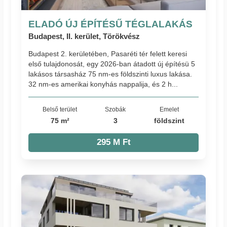
ELADÓ ÚJ ÉPÍTÉSŰ TÉGLALAKÁS
Budapest, II. kerület, Törökvész
Budapest 2. kerületében, Pasaréti tér felett keresi
első tulajdonosát, egy 2026-ban átadott új építésü 5
lakásos társasház 75 nm-es földszinti luxus lakása.
32 nm-es amerikai konyhás nappalija, és 2 h...
Belső terület
Szobák
Emelet
75 m²
3
földszint
295 M Ft