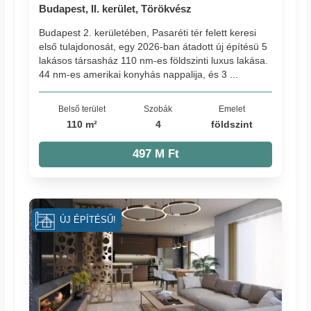
Budapest, II. kerület, Törökvész
Budapest 2. kerületében, Pasaréti tér felett keresi
első tulajdonosát, egy 2026-ban átadott új építésü 5
lakásos társasház 110 nm-es földszinti luxus lakása.
44 nm-es amerikai konyhás nappalija, és 3 ...
Belső terület
Szobák
Emelet
110 m²
4
földszint
497 M Ft
ÚJ ÉPÍTÉSŰ!