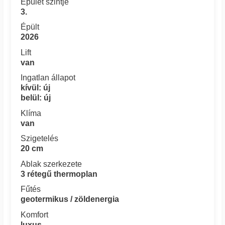
Épület szintje
3.
Épült
2026
Lift
van
Ingatlan állapot
kívül: új
belül: új
Klíma
van
Szigetelés
20 cm
Ablak szerkezete
3 rétegű thermoplan
Fűtés
geotermikus / zöldenergia
Komfort
luxus