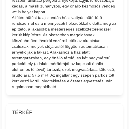
részben állítható pergola árnyékolja. Egyik fürdőszobája
kádas, a másik zuhanyzós, egy önálló kézmosós vendég
wc is helyet kapott.
A fűtés-hűtést talajszondás hőszivattyús hűtő-fűtő
rendszerrrel és a mennyezeti hőleadókkal oldotta meg az
építtető, a lakásokba mesterséges szellőztetőrendszer
került kiépítésre. Az okosotthon megoldásnak
köszönhetően távolról vezérelhetők az aluminium
zsaluziák, melyek időjárástól függően automatikusan
árnyékolják a lakást. A lakáshoz a ház alatti
teremgarázsban, egy önálló tároló, és két nagyméretű
parkolóhely (a lakás mérőórájához kapcsolt önálló
eletromos töltővel) tartozik, ezek megvásárlása kötelező,
bruttó ára: 57,5 mFt. Az ingatlant egy szépen parkosított
kert veszi körül. Megtekintése előzetes egyeztetés után
rugalmasan megoldható.
TÉRKÉP