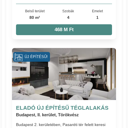
Belső terület
Szobák
Emelet
80 m²
4
1
468 M Ft
ÚJ ÉPÍTÉSŰ!
ELADÓ ÚJ ÉPÍTÉSŰ TÉGLALAKÁS
Budapest, II. kerület, Törökvész
Budapest 2. kerületében, Pasaréti tér felett keresi