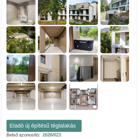
Eladó új építésű téglalakás
Belső azonosító:
2026/023