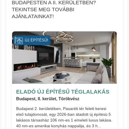
BUDAPESTEN A II. KERÜLETBEN?
TEKINTSE MEG TOVÁBBI
AJÁNLATAINKAT!
ÚJ ÉPÍTÉSŰ!
ELADÓ ÚJ ÉPÍTÉSŰ TÉGLALAKÁS
Budapest, II. kerület, Törökvész
Budapest 2. kerületében, Pasaréti tér felett keresi
első tulajdonosát, egy 2026-ban átadott új építésü 5
lakásos társasház 106 nm-es 1 emeleti luxus lakása.
40 nm-es amerikai konyhás nappalija, és 3 h...