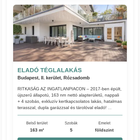
ELADÓ TÉGLALAKÁS
Budapest, II. kerület, Rózsadomb
RITKASÁG AZ INGATLANPIACON – 2017-ben épült,
újszerű állapotú, 163 nm nettó alapterületű, nappali
+ 4 szobás, exkluzív kertkapcsolatos lakás, hatalmas
terasszal, dupla garázzsal és tárolóval eladó! ...
Belső terület
Szobák
Emelet
163 m²
5
földszint