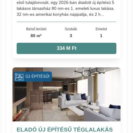
első tulajdonosát, egy 2026-ban átadott új építésü 5
lakásos társasház 80 nm-es 1. emeleti luxus lakása.
32 nm-es amerikai konyhás nappalija, és 2 h...
Belső terület
Szobák
Emelet
80 m²
3
1
334 M Ft
ÚJ ÉPÍTÉSŰ!
ELADÓ ÚJ ÉPÍTÉSŰ TÉGLALAKÁS