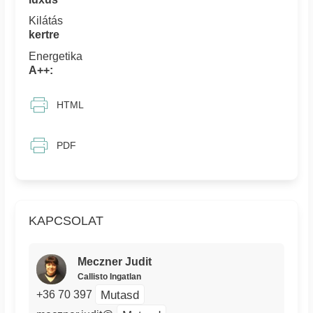
Kilátás
kertre
Energetika
A++:
HTML
PDF
KAPCSOLAT
Meczner Judit
Callisto Ingatlan
Mutasd
+36 70 397