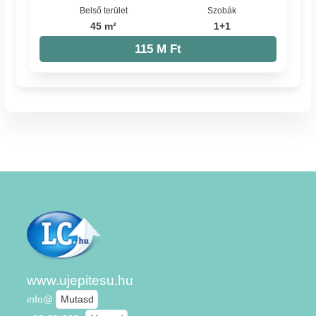
Belső terület
Szobák
45 m²
1+1
115 M Ft
www.ujepitesu.hu
info@
Mutasd