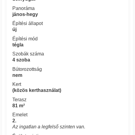
Panoráma
jános-hegy
Építési állapot
új
Építési mód
tégla
Szobák száma
4 szoba
Bútorozottság
nem
Kert
(közös kerthasználat)
Terasz
81 m²
Emelet
2.
Az ingatlan a legfelső szinten van.