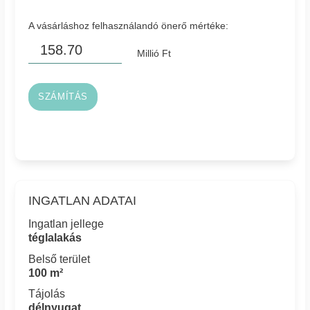
A vásárláshoz felhasználandó önerő mértéke:
Millió Ft
SZÁMÍTÁS
INGATLAN ADATAI
Ingatlan jellege
téglalakás
Belső terület
100 m²
Tájolás
délnyugat