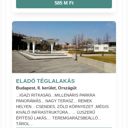
585 M Ft
ELADÓ TÉGLALAKÁS
Budapest, II. kerület, Országút
...IGAZI RITKASÁG...MILLENÁRIS PARKRA
PANORÁMÁS....NAGY TERASZ... REMEK
HELYEN... CSENDES, ZÖLD KÖRNYEZET ,MÉGIS
KIVÁLÓ INFRASTRUKTÚRA... ... ÚJSZERŰ
ÉPÍTÉSŰ LAKÁS.... TEREMGARÁZSBEÁLLÓ...
TÁROL...