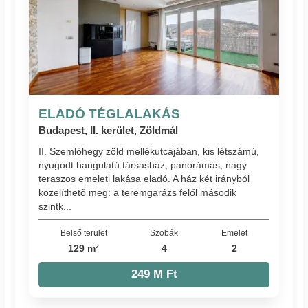
ELADÓ TÉGLALAKÁS
Budapest, II. kerület, Zöldmál
II. Szemlőhegy zöld mellékutcájában, kis létszámú,
nyugodt hangulatú társasház, panorámás, nagy
teraszos emeleti lakása eladó. A ház két irányból
közelíthető meg: a teremgarázs felől második
szintk...
Belső terület
Szobák
Emelet
129 m²
4
2
249 M Ft