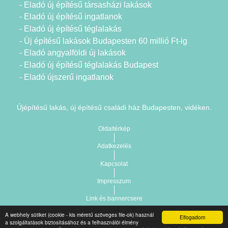
- Eladó új építésű társasházi lakások
- Eladó új építésű ingatlanok
- Eladó új építésű téglalakás
- Új építésű lakások Budapesten 60 millió Ft-ig
- Eladó angyalföldi új lakások
- Eladó új építésű téglalakás Budapest
- Eladó újszerű ingatlanok
Újépítésű lakás, új építésű családi ház Budapesten, vidéken.
Oldaltérkép
Adatkezelés
Kapcsolat
Impresszum
Link és bannercsere
A webhely sütiket (cookie - kis méretű szöveges file-ok) használ
Elfogadom
Vár-Köz Kft. - Ingatlan nyilvántartó, ügyviteli és
a szolgáltatások biztosításához és a felhasználói élmény
Copyright © 2021.