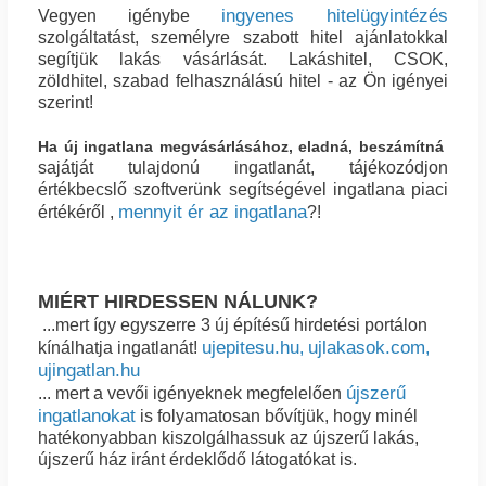
ingyenes hitelügyintézés
Vegyen igénybe
szolgáltatást, személyre szabott hitel ajánlatokkal
segítjük lakás vásárlását. Lakáshitel, CSOK,
zöldhitel, szabad felhasználású hitel - az Ön igényei
szerint!
Ha új ingatlana megvásárlásához, eladná, beszámítná
sajátját tulajdonú ingatlanát, tájékozódjon
értékbecslő szoftverünk segítségével ingatlana piaci
mennyit ér az ingatlana
értékéről ,
?!
MIÉRT HIRDESSEN NÁLUNK?
...mert így egyszerre 3 új építésű hirdetési portálon
ujepitesu.hu
ujlakasok.com
kínálhatja ingatlanát!
,
,
ujingatlan.hu
újszerű
... mert a vevői igényeknek megfelelően
ingatlanokat
is folyamatosan bővítjük, hogy minél
hatékonyabban kiszolgálhassuk az újszerű lakás,
újszerű ház iránt érdeklődő látogatókat is.