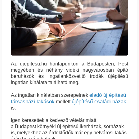
Az
ujepitesu.hu
honlapunkon a Budapesten, Pest
megyében és néhány vidéki nagyvárosban építő
beruházók és ingatlanközvetítő irodák újépítésű
ingatlan kínálata található meg.
eladó új építésű
Az ingatlan kínálatban szerepelnek
társasházi lakások
újépítésű családi házak
mellett
is.
Igen keresettek a kedvező vételár miatt
a Budapest környéki új építésű ikerházak, sorházak
is, melyekhez az érdeklődők már egy belvárosi lakás
árán hozzájuthatnak.