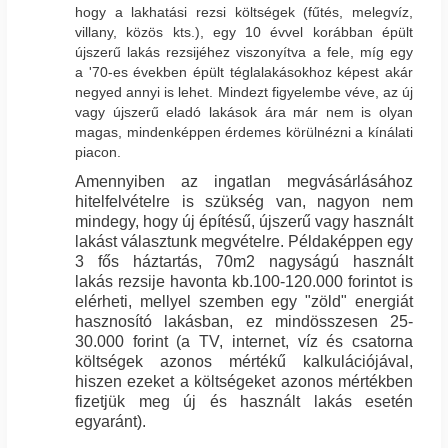
hogy a lakhatási rezsi költségek (fűtés, melegvíz,
villany, közös kts.), egy 10 évvel korábban épült
újszerű lakás rezsijéhez viszonyítva a fele, míg egy
a '70-es években épült téglalakásokhoz képest akár
negyed annyi is lehet. Mindezt figyelembe véve, az új
vagy újszerű eladó lakások ára már nem is olyan
magas, mindenképpen érdemes körülnézni a kínálati
piacon.
Amennyiben az ingatlan megvásárlásához
hitelfelvételre is szükség van, nagyon nem
mindegy, hogy új építésű, újszerű vagy használt
lakást választunk megvételre. Példaképpen egy
3 fős háztartás, 70m2 nagyságú használt
lakás rezsije havonta kb.100-120.000 forintot is
elérheti, mellyel szemben egy "zöld" energiát
hasznosító lakásban, ez mindösszesen 25-
30.000 forint (a TV, internet, víz és csatorna
költségek azonos mértékű kalkulációjával,
hiszen ezeket a költségeket azonos mértékben
fizetjük meg új és használt lakás esetén
egyaránt).