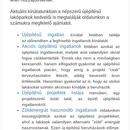
Aktuális kínálatunkban a népszerű újépítésű
lakóparkok kedvelői is megtalálják oldalunkon a
számukra megfelelő ajánlatot.
Újépítésű ingatlan
kínálat listában találja
az időrendben a legfrisebb ingatlanok kínálatát.
Akciós újépítésű ingatlanok
listában azokat az
újépítésű ingatlanokat, melyek árát valamilyen oknál
fogva csökkentették. Ennek oka nem a minőségben
keresendő, hanem elfogadott gyakorlat az újépítésű
ingatlanok piacán, hogy amíg a projekt "csak"
tervezőasztalon létezik, addig bevezető áron
értékesítik. Hasonlóan gyakorlat az is, hogy az utolsó
lakásokat szintén akciósan kínálják a beruházók.
Újépítésű projektek listája
menüben, egy
projektszintű listát talál, az épülő újépítésű
ingatlanokról.
Zöldenergiát hasznosító ingatlanok
oldalunkon
összegyűjtöttük azokat az újépítésű projekteket,
ahol a lakások valamilyen alternatív "zöld" energiát
hasznosítanak. Ezen új építésű beruházások előnye,