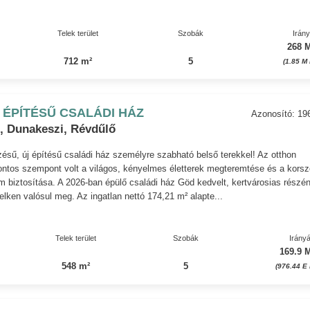
Telek terület
Szobák
Irán
268 M
712 m²
5
(1.85 M
 ÉPÍTÉSŰ CSALÁDI HÁZ
Azonosító: 19
, Dunakeszi, Révdűlő
zésű, új építésű családi ház személyre szabható belső terekkel! Az otthon
fontos szempont volt a világos, kényelmes életterek megteremtése és a korsz
m biztosítása. A 2026-ban épülő családi ház Göd kedvelt, kertvárosias részén
elken valósul meg. Az ingatlan nettó 174,21 m² alapte...
Telek terület
Szobák
Irányá
169.9 M
548 m²
5
(976.44 E 