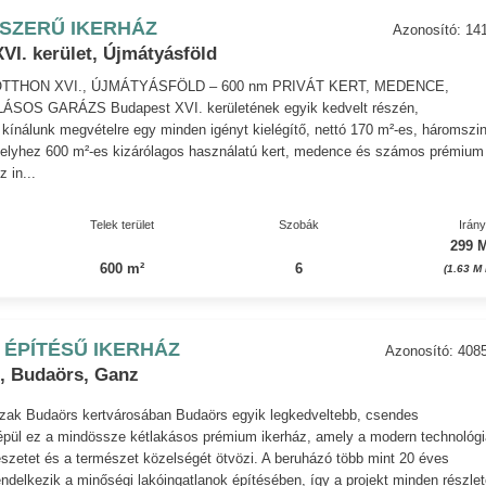
SZERŰ IKERHÁZ
Azonosító: 14
VI. kerület, Újmátyásföld
OTTHON XVI., ÚJMÁTYÁSFÖLD – 600 nm PRIVÁT KERT, MEDENCE,
ÁSOS GARÁZS Budapest XVI. kerületének egyik kedvelt részén,
kínálunk megvételre egy minden igényt kielégítő, nettó 170 m²-es, háromszi
melyhez 600 m²-es kizárólagos használatú kert, medence és számos prémium
z in...
Telek terület
Szobák
Irán
299 M
600 m²
6
(1.63 M
 ÉPÍTÉSŰ IKERHÁZ
Azonosító: 408
, Budaörs, Ganz
zak Budaörs kertvárosában Budaörs egyik legkedveltebb, csendes
épül ez a mindössze kétlakásos prémium ikerház, amely a modern technológi
ítészetet és a természet közelségét ötvözi. A beruházó több mint 20 éves
rendelkezik a minőségi lakóingatlanok építésében, így a projekt minden részlet