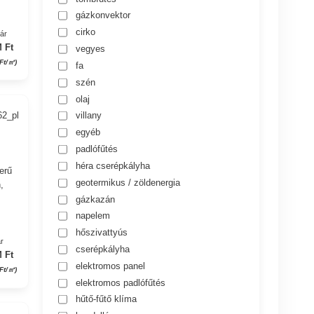
gázkonvektor
cirko
yár
 Ft
vegyes
 Ft/㎡)
fa
szén
olaj
62_pl
villany
egyéb
padlófűtés
héra cserépkályha
erű
geotermikus / zöldenergia
,
gázkazán
napelem
hőszivattyús
r
cserépkályha
 Ft
elektromos panel
Ft/㎡)
elektromos padlófűtés
hűtő-fűtő klíma