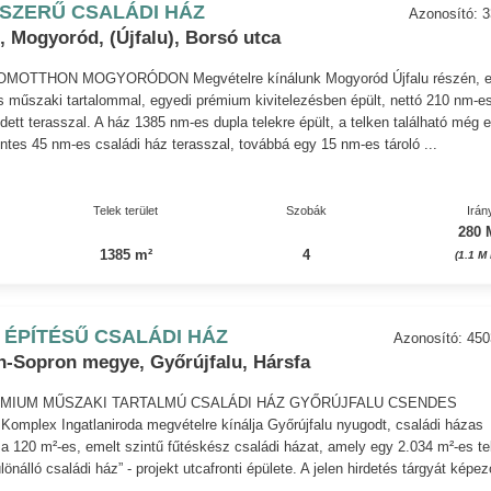
SZERŰ CSALÁDI HÁZ
Azonosító: 3
 Mogyoród, (Újfalu), Borsó utca
MOTTHON MOGYORÓDON Megvételre kínálunk Mogyoród Újfalu részén, 
 műszaki tartalommal, egyedi prémium kivitelezésben épült, nettó 210 nm-e
edett terasszal. A ház 1385 nm-es dupla telekre épült, a telken található még 
zintes 45 nm-es családi ház terasszal, továbbá egy 15 nm-es tároló ...
Telek terület
Szobák
Irán
280 
1385 m²
4
(1.1 M
 ÉPÍTÉSŰ CSALÁDI HÁZ
Azonosító: 45
-Sopron megye, Győrújfalu, Hársfa
MIUM MŰSZAKI TARTALMÚ CSALÁDI HÁZ GYŐRÚJFALU CSENDES
mplex Ingatlaniroda megvételre kínálja Győrújfalu nyugodt, családi házas
a 120 m²-es, emelt szintű fűtéskész családi házat, amely egy 2.034 m²-es te
lönálló családi ház” - projekt utcafronti épülete. A jelen hirdetés tárgyát képez