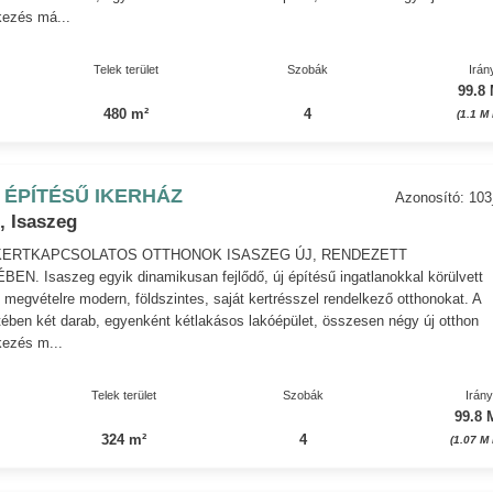
kezés má...
Telek terület
Szobák
Irán
99.8 
480 m²
4
(1.1 M
 ÉPÍTÉSŰ IKERHÁZ
Azonosító: 10
, Isaszeg
 KERTKAPCSOLATOS OTTHONOK ISASZEG ÚJ, RENDEZETT
. Isaszeg egyik dinamikusan fejlődő, új építésű ingatlanokkal körülvett
 megvételre modern, földszintes, saját kertrésszel rendelkező otthonokat. A
ében két darab, egyenként kétlakásos lakóépület, összesen négy új otthon
kezés m...
Telek terület
Szobák
Irán
99.8 
324 m²
4
(1.07 M