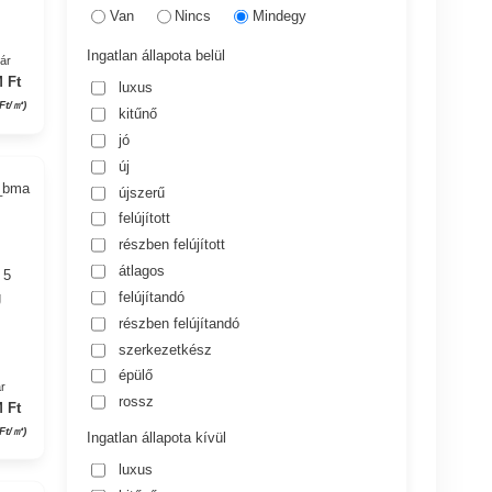
Van
Nincs
Mindegy
Ingatlan állapota belül
yár
 Ft
luxus
 Ft/㎡)
kitűnő
jó
új
2_bma
újszerű
felújított
részben felújított
átlagos
 5
felújítandó
g
részben felújítandó
szerkezetkész
épülő
r
rossz
 Ft
Ft/㎡)
Ingatlan állapota kívül
luxus