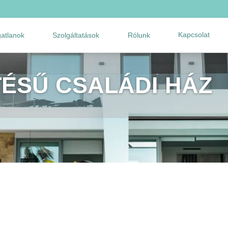
Kapcsolat
gatlanok
Szolgáltatások
Rólunk
TÉSŰ CSALÁDI HÁZ