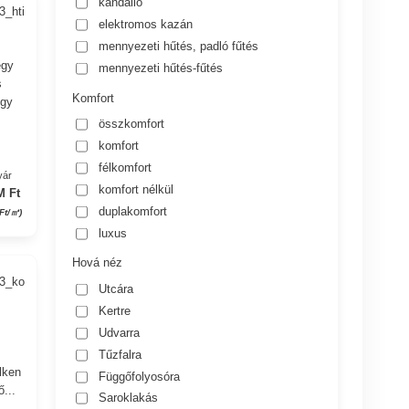
kandalló
3_hti
elektromos kazán
mennyezeti hűtés, padló fűtés
egy
mennyezeti hűtés-fűtés
s
Komfort
egy
összkomfort
komfort
félkomfort
yár
komfort nélkül
M Ft
duplakomfort
 Ft/㎡)
luxus
Hová néz
03_ko
Utcára
Kertre
Udvarra
Tűzfalra
lken
Függőfolyosóra
ő...
Saroklakás