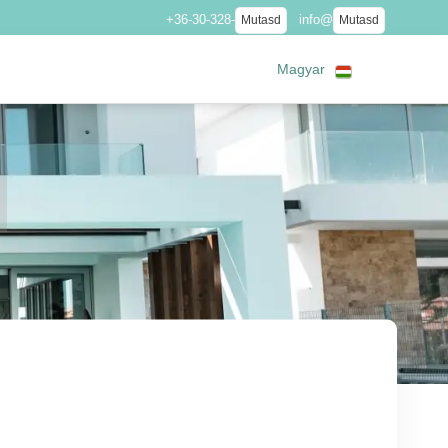
+36-30-328-
info@
Mutasd
Mutasd
Magyar