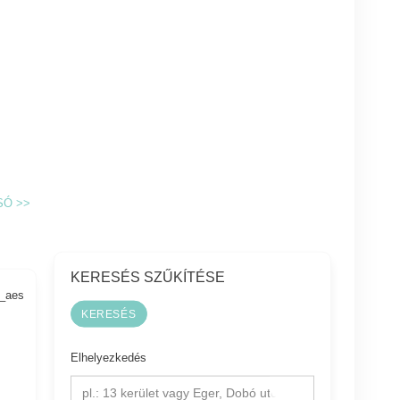
SÓ
>>
KERESÉS SZŰKÍTÉSE
4_aes
Elhelyezkedés
pl.: 13 kerület vagy Eger, Dobó utca