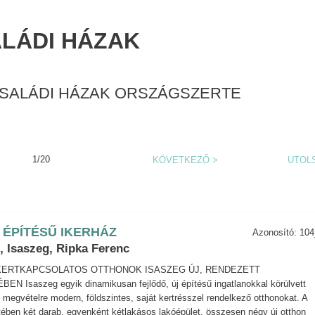
ALÁDI HÁZAK
CSALÁDI HÁZAK ORSZÁGSZERTE
1/20
KÖVETKEZŐ
>
UTOL
 ÉPÍTÉSŰ IKERHÁZ
Azonosító: 10
, Isaszeg, Ripka Ferenc
 KERTKAPCSOLATOS OTTHONOK ISASZEG ÚJ, RENDEZETT
 Isaszeg egyik dinamikusan fejlődő, új építésű ingatlanokkal körülvett
 megvételre modern, földszintes, saját kertrésszel rendelkező otthonokat. A
ében két darab, egyenként kétlakásos lakóépület, összesen négy új otthon