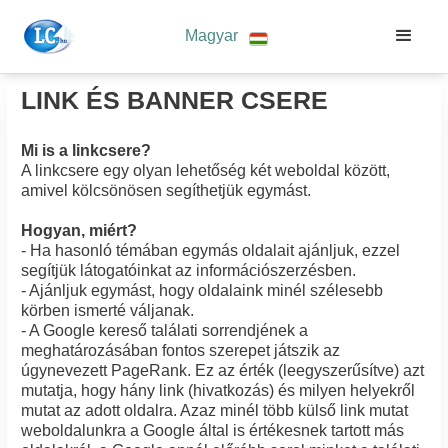
Magyar
LINK ÉS BANNER CSERE
Mi is a linkcsere?
A linkcsere egy olyan lehetőség két weboldal között,
amivel kölcsönösen segíthetjük egymást.
Hogyan, miért?
- Ha hasonló témában egymás oldalait ajánljuk, ezzel
segítjük látogatóinkat az információszerzésben.
- Ajánljuk egymást, hogy oldalaink minél szélesebb
körben ismerté váljanak.
- A Google kereső találati sorrendjének a
meghatározásában fontos szerepet játszik az
úgynevezett PageRank. Ez az érték (leegyszerűsítve) azt
mutatja, hogy hány link (hivatkozás) és milyen helyekről
mutat az adott oldalra. Azaz minél több külső link mutat
weboldalunkra a Google által is értékesnek tartott más