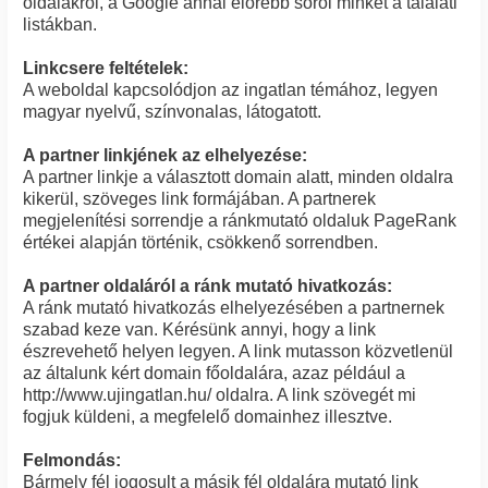
oldalakról, a Google annál előrébb sorol minket a találati
listákban.
Linkcsere feltételek:
A weboldal kapcsolódjon az ingatlan témához, legyen
magyar nyelvű, színvonalas, látogatott.
A partner linkjének az elhelyezése:
A partner linkje a választott domain alatt, minden oldalra
kikerül, szöveges link formájában. A partnerek
megjelenítési sorrendje a ránkmutató oldaluk PageRank
értékei alapján történik, csökkenő sorrendben.
A partner oldaláról a ránk mutató hivatkozás:
A ránk mutató hivatkozás elhelyezésében a partnernek
szabad keze van. Kérésünk annyi, hogy a link
észrevehető helyen legyen. A link mutasson közvetlenül
az általunk kért domain főoldalára, azaz például a
http://www.ujingatlan.hu/ oldalra. A link szövegét mi
fogjuk küldeni, a megfelelő domainhez illesztve.
Felmondás:
Bármely fél jogosult a másik fél oldalára mutató link