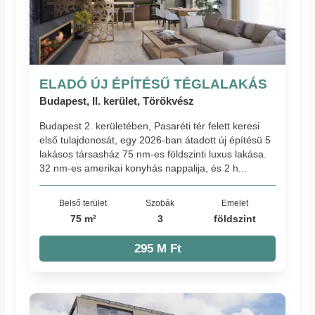
ELADÓ ÚJ ÉPÍTÉSŰ TÉGLALAKÁS
Budapest, II. kerület, Törökvész
Budapest 2. kerületében, Pasaréti tér felett keresi
első tulajdonosát, egy 2026-ban átadott új építésü 5
lakásos társasház 75 nm-es földszinti luxus lakása.
32 nm-es amerikai konyhás nappalija, és 2 h...
Belső terület
Szobák
Emelet
75 m²
3
földszint
295 M Ft