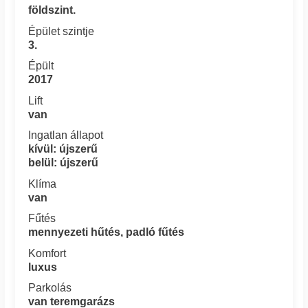
földszint.
Épület szintje
3.
Épült
2017
Lift
van
Ingatlan állapot
kívül: újszerű
belül: újszerű
Klíma
van
Fűtés
mennyezeti hűtés, padló fűtés
Komfort
luxus
Parkolás
van teremgarázs