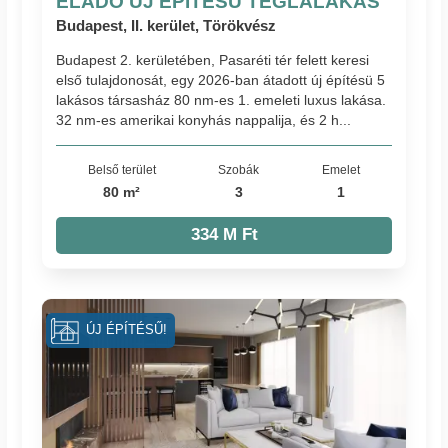
ELADÓ ÚJ ÉPÍTÉSŰ TÉGLALAKÁS
Budapest, II. kerület, Törökvész
Budapest 2. kerületében, Pasaréti tér felett keresi
első tulajdonosát, egy 2026-ban átadott új építésü 5
lakásos társasház 80 nm-es 1. emeleti luxus lakása.
32 nm-es amerikai konyhás nappalija, és 2 h...
Belső terület
Szobák
Emelet
80 m²
3
1
334 M Ft
ÚJ ÉPÍTÉSŰ!