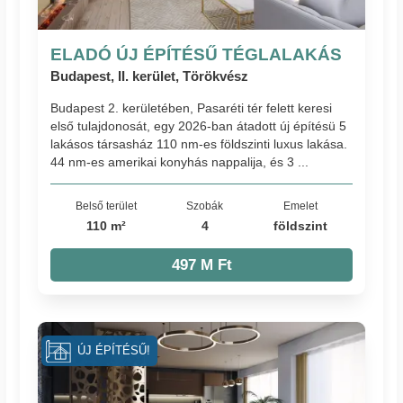
ELADÓ ÚJ ÉPÍTÉSŰ TÉGLALAKÁS
Budapest, II. kerület, Törökvész
Budapest 2. kerületében, Pasaréti tér felett keresi
első tulajdonosát, egy 2026-ban átadott új építésü 5
lakásos társasház 110 nm-es földszinti luxus lakása.
44 nm-es amerikai konyhás nappalija, és 3 ...
Belső terület
Szobák
Emelet
110 m²
4
földszint
497 M Ft
ÚJ ÉPÍTÉSŰ!