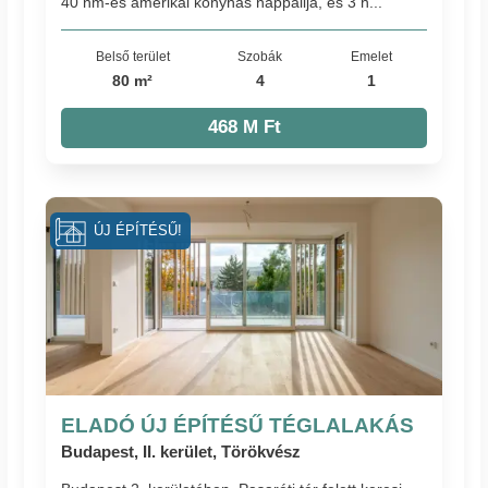
40 nm-es amerikai konyhás nappalija, és 3 h...
Belső terület
Szobák
Emelet
80 m²
4
1
468 M Ft
ÚJ ÉPÍTÉSŰ!
ELADÓ ÚJ ÉPÍTÉSŰ TÉGLALAKÁS
Budapest, II. kerület, Törökvész