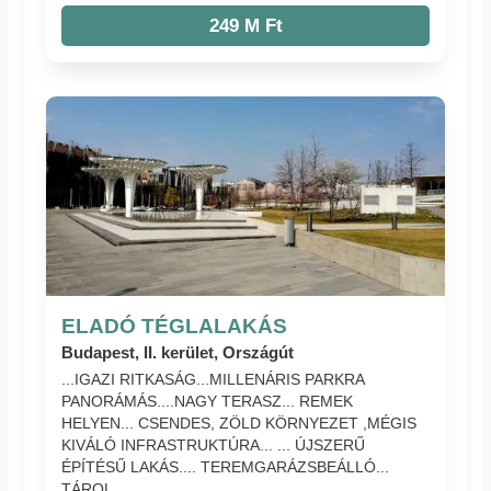
249 M Ft
ELADÓ TÉGLALAKÁS
Budapest, II. kerület, Országút
...IGAZI RITKASÁG...MILLENÁRIS PARKRA
PANORÁMÁS....NAGY TERASZ... REMEK
HELYEN... CSENDES, ZÖLD KÖRNYEZET ,MÉGIS
KIVÁLÓ INFRASTRUKTÚRA... ... ÚJSZERŰ
ÉPÍTÉSŰ LAKÁS.... TEREMGARÁZSBEÁLLÓ...
TÁROL...