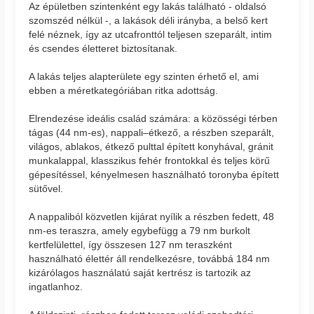
Az épületben szintenként egy lakás található - oldalsó
szomszéd nélkül -, a lakások déli irányba, a belső kert
felé néznek, így az utcafronttól teljesen szeparált, intim
és csendes életteret biztosítanak.
A lakás teljes alapterülete egy szinten érhető el, ami
ebben a méretkategóriában ritka adottság.
Elrendezése ideális család számára: a közösségi térben
tágas (44 nm-es), nappali–étkező, a részben szeparált,
világos, ablakos, étkező pulttal épített konyhával, gránit
munkalappal, klasszikus fehér frontokkal és teljes körű
gépesítéssel, kényelmesen használható toronyba épített
sütővel.
A nappaliból közvetlen kijárat nyílik a részben fedett, 48
nm-es teraszra, amely egybefügg a 79 nm burkolt
kertfelülettel, így összesen 127 nm teraszként
használható élettér áll rendelkezésre, továbbá 184 nm
kizárólagos használatú saját kertrész is tartozik az
ingatlanhoz.