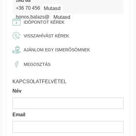
1992 óta
Mutasd
+36 70 456
Mutasd
honos.balazs@
IDŐPONTOT KÉREK
VISSZAHÍVÁST KÉREK
AJÁNLOM EGY ISMERŐSÖMNEK
MEGOSZTÁS
KAPCSOLATFELVÉTEL
Név
Email