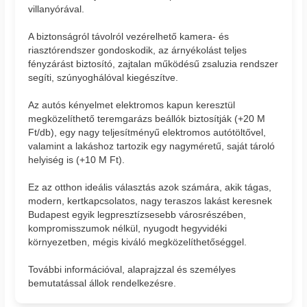
villanyórával.
A biztonságról távolról vezérelhető kamera- és
riasztórendszer gondoskodik, az árnyékolást teljes
fényzárást biztosító, zajtalan működésű zsaluzia rendszer
segíti, szúnyoghálóval kiegészítve.
Az autós kényelmet elektromos kapun keresztül
megközelíthető teremgarázs beállók biztosítják (+20 M
Ft/db), egy nagy teljesítményű elektromos autótöltővel,
valamint a lakáshoz tartozik egy nagyméretű, saját tároló
helyiség is (+10 M Ft).
Ez az otthon ideális választás azok számára, akik tágas,
modern, kertkapcsolatos, nagy teraszos lakást keresnek
Budapest egyik legpresztízsesebb városrészében,
kompromisszumok nélkül, nyugodt hegyvidéki
környezetben, mégis kiváló megközelíthetőséggel.
További információval, alaprajzzal és személyes
bemutatással állok rendelkezésre.