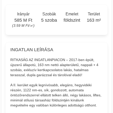
Irányár
Szobák
Emelet
Terület
585 M Ft
5 szoba
földszint
163 m²
(3.59 M Ft/㎡)
INGATLAN LEÍRÁSA
RITKASÁG AZ INGATLANPIACON – 2017-ben épült,
újszerű állapotú, 163 nm nettó alapterületű, nappali + 4
szobás, exkluzív kertkapcsolatos lakás, hatalmas
terasszal, dupla garázzsal és tárolóval eladó!
A II. kerület egyik legnívósabb, elegáns, hegyvidéki
részén, 1122 nm-es, sík, gondozott, automata
öntözőrendszerrel ellátott telken álló, négy lakásos, liftes,
minimál stílusú társasház földszintjén kínálunk
megvételre egy valóban különleges adottságú otthont.