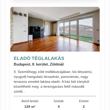
ELADÓ TÉGLALAKÁS
Budapest, II. kerület, Zöldmál
II. Szemlőhegy zöld mellékutcájában, kis létszámú,
nyugodt hangulatú társasház, panorámás, nagy
teraszos emeleti lakása eladó. A ház két irányból
közelíthető meg: a teremgarázs felől második
szintk...
Belső terület
Szobák
Emelet
129 m²
4
2