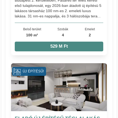
Budapest 2. kerületében, Pasaréti tér felett keresi
első tulajdonosát, egy 2026-ban átadott új építésü 5
lakásos társasház 100 nm-es 2. emeleti luxus
lakása. 31 nm-es nappalija, és 3 hálószobája tera...
Belső terület
Szobák
Emelet
100 m²
4
2
529 M Ft
ÚJ ÉPÍTÉSŰ!