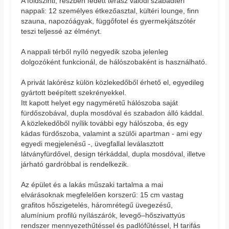
A földszinti, részben fedett terasz valódi szabadtéri
nappali: 12 személyes étkezőasztal, kültéri lounge, finn
szauna, napozóágyak, függőfotel és gyermekjátszótér
teszi teljessé az élményt.
A nappali térből nyíló negyedik szoba jelenleg
dolgozóként funkcionál, de hálószobaként is használható.
A privát lakórész külön közlekedőből érhető el, egyedileg
gyártott beépített szekrényekkel.
Itt kapott helyet egy nagyméretű hálószoba saját
fürdőszobával, dupla mosdóval és szabadon álló káddal.
A közlekedőből nyílik további egy hálószoba, és egy
kádas fürdőszoba, valamint a szülői apartman - ami egy
egyedi megjelenésű -, üvegfallal leválasztott
látványfürdővel, design térkáddal, dupla mosdóval, illetve
járható gardróbbal is rendelkezik.
Az épület és a lakás műszaki tartalma a mai
elvárásoknak megfelelően korszerű: 15 cm vastag
grafitos hőszigetelés, háromrétegű üvegezésű,
alumínium profilú nyílászárók, levegő–hőszivattyús
rendszer mennyezethűtéssel és padlófűtéssel, H tarifás