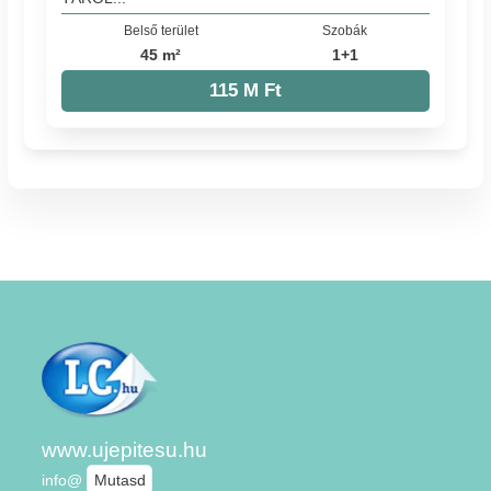
Belső terület
Szobák
45 m²
1+1
115 M Ft
www.ujepitesu.hu
info@
Mutasd