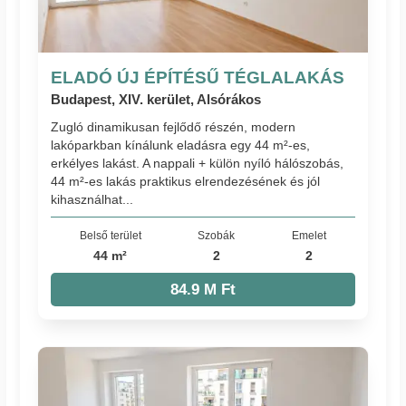
ELADÓ ÚJ ÉPÍTÉSŰ TÉGLALAKÁS
Budapest, XIV. kerület, Alsórákos
Zugló dinamikusan fejlődő részén, modern
lakóparkban kínálunk eladásra egy 44 m²-es,
erkélyes lakást. A nappali + külön nyíló hálószobás,
44 m²-es lakás praktikus elrendezésének és jól
kihasználhat...
Belső terület
Szobák
Emelet
44 m²
2
2
84.9 M Ft