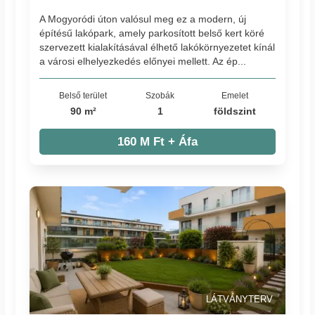
A Mogyoródi úton valósul meg ez a modern, új
építésű lakópark, amely parkosított belső kert köré
szervezett kialakításával élhető lakókörnyezetet kínál
a városi elhelyezkedés előnyei mellett. Az ép...
Belső terület
Szobák
Emelet
90 m²
1
földszint
160 M Ft + Áfa
LÁTVÁNYTERV