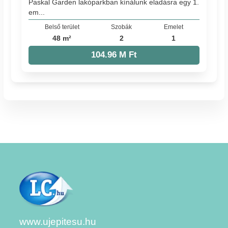
Paskal Garden lakóparkban kínálunk eladásra egy 1.
em...
Belső terület
Szobák
Emelet
48 m²
2
1
104.96 M Ft
www.ujepitesu.hu