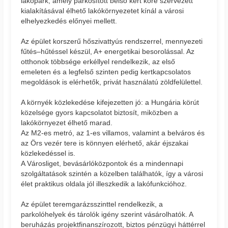
lakópark, amely parkosított belső kert köré szervezett
kialakításával élhető lakókörnyezetet kínál a városi
elhelyezkedés előnyei mellett.
Az épület korszerű hőszivattyús rendszerrel, mennyezeti
fűtés–hűtéssel készül, A+ energetikai besorolással. Az
otthonok többsége erkéllyel rendelkezik, az első
emeleten és a legfelső szinten pedig kertkapcsolatos
megoldások is elérhetők, privát használatú zöldfelülettel.
A környék közlekedése kifejezetten jó: a Hungária körút
közelsége gyors kapcsolatot biztosít, miközben a
lakókörnyezet élhető marad.
Az M2-es metró, az 1-es villamos, valamint a belváros és
az Örs vezér tere is könnyen elérhető, akár éjszakai
közlekedéssel is.
A Városliget, bevásárlóközpontok és a mindennapi
szolgáltatások szintén a közelben találhatók, így a városi
élet praktikus oldala jól illeszkedik a lakófunkcióhoz.
Az épület teremgarázsszinttel rendelkezik, a
parkolóhelyek és tárolók igény szerint vásárolhatók. A
beruházás projektfinanszírozott, biztos pénzügyi háttérrel