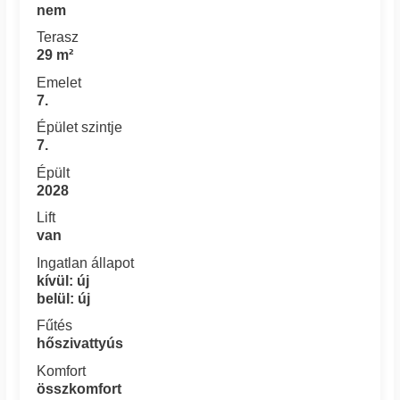
nem
Terasz
29 m²
Emelet
7.
Épület szintje
7.
Épült
2028
Lift
van
Ingatlan állapot
kívül: új
belül: új
Fűtés
hőszivattyús
Komfort
összkomfort