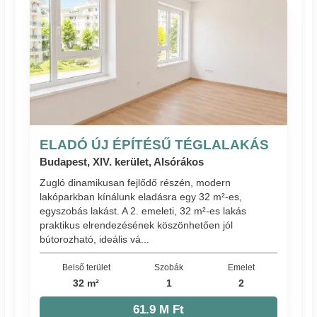
ELADÓ ÚJ ÉPÍTÉSŰ TÉGLALAKÁS
Budapest, XIV. kerület, Alsórákos
Zugló dinamikusan fejlődő részén, modern
lakóparkban kínálunk eladásra egy 32 m²-es,
egyszobás lakást. A 2. emeleti, 32 m²-es lakás
praktikus elrendezésének köszönhetően jól
bútorozható, ideális vá...
Belső terület
Szobák
Emelet
32 m²
1
2
61.9 M Ft