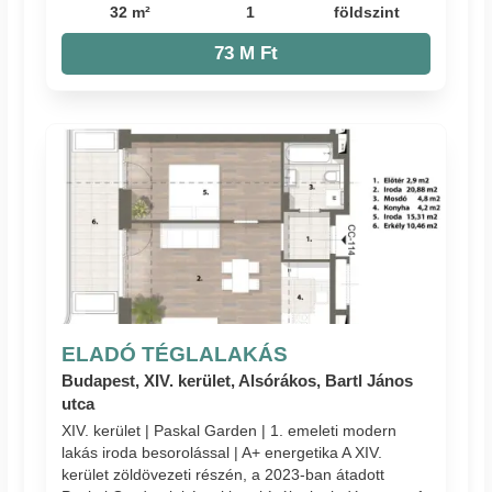
32 m²
1
földszint
73 M Ft
ELADÓ TÉGLALAKÁS
Budapest, XIV. kerület, Alsórákos, Bartl János
utca
XIV. kerület | Paskal Garden | 1. emeleti modern
lakás iroda besorolással | A+ energetika A XIV.
kerület zöldövezeti részén, a 2023-ban átadott