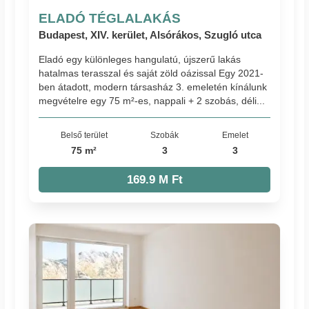
ELADÓ TÉGLALAKÁS
Budapest, XIV. kerület, Alsórákos, Szugló utca
Eladó egy különleges hangulatú, újszerű lakás
hatalmas terasszal és saját zöld oázissal Egy 2021-
ben átadott, modern társasház 3. emeletén kínálunk
megvételre egy 75 m²-es, nappali + 2 szobás, déli...
Belső terület
Szobák
Emelet
75 m²
3
3
169.9 M Ft