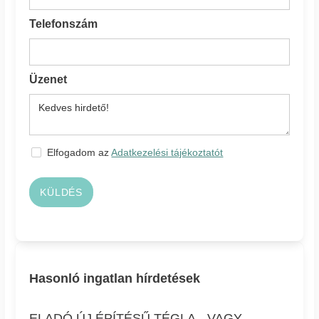
Telefonszám
Üzenet
Elfogadom az
Adatkezelési tájékoztatót
KÜLDÉS
Hasonló ingatlan hírdetések
ELADÓ ÚJ ÉPÍTÉSŰ TÉGLA-, VAGY