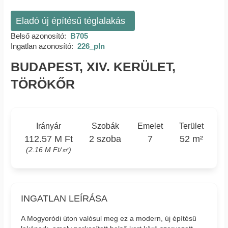
Eladó új építésű téglalakás
Belső azonosító:
B705
Ingatlan azonosító:
226_pln
BUDAPEST, XIV. KERÜLET,
TÖRÖKŐR
Irányár
Szobák
Emelet
Terület
112.57 M Ft
2 szoba
7
52 m²
(2.16 M Ft/㎡)
INGATLAN LEÍRÁSA
A Mogyoródi úton valósul meg ez a modern, új építésű