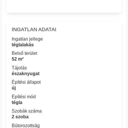
INGATLAN ADATAI
Ingatlan jellege
téglalakás
Belső terület
52 m²
Tájolás
északnyugat
Építési állapot
új
Építési mód
tégla
Szobák száma
2 szoba
Bútorozottság