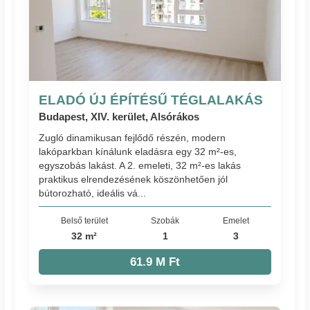
ELADÓ ÚJ ÉPÍTÉSŰ TÉGLALAKÁS
Budapest, XIV. kerület, Alsórákos
Zugló dinamikusan fejlődő részén, modern
lakóparkban kínálunk eladásra egy 32 m²-es,
egyszobás lakást. A 2. emeleti, 32 m²-es lakás
praktikus elrendezésének köszönhetően jól
bútorozható, ideális vá...
Belső terület
Szobák
Emelet
32 m²
1
3
61.9 M Ft