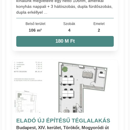
kínálunk megvételre egy nettó 106nm, amerikai
konyhás nappali + 3 hálószobás, dupla fürdőszobás,
dupla erkéllyel ...
Belső terület
Szobák
Emelet
106 m²
4
2
180 M Ft
ELADÓ ÚJ ÉPÍTÉSŰ TÉGLALAKÁS
Budapest, XIV. kerület, Törökőr, Mogyoródi út