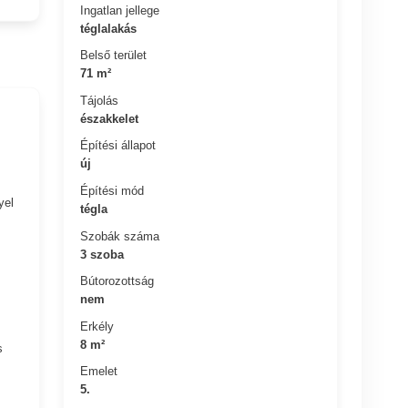
Ingatlan jellege
téglalakás
Belső terület
71 m²
Tájolás
északkelet
Építési állapot
új
Építési mód
yel
tégla
Szobák száma
3 szoba
Bútorozottság
nem
Erkély
8 m²
s
Emelet
5.