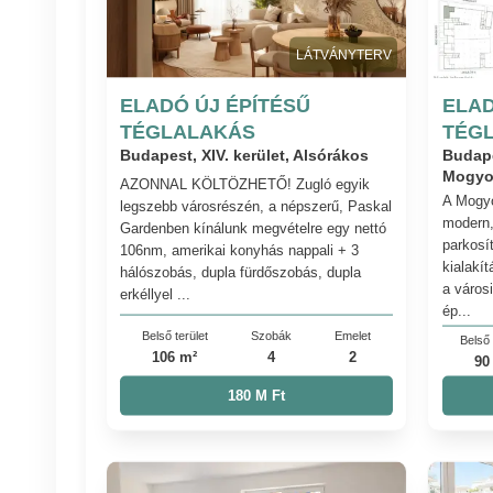
LÁTVÁNYTERV
ELADÓ ÚJ ÉPÍTÉSŰ
ELAD
TÉGLALAKÁS
TÉG
Budapest, XIV. kerület, Alsórákos
Budape
Mogyo
AZONNAL KÖLTÖZHETŐ! Zugló egyik
A Mogyo
legszebb városrészén, a népszerű, Paskal
modern,
Gardenben kínálunk megvételre egy nettó
parkosít
106nm, amerikai konyhás nappali + 3
kialakít
hálószobás, dupla fürdőszobás, dupla
a város
erkéllyel ...
ép...
Belső terület
Szobák
Emelet
Belső 
106 m²
4
2
90
180 M Ft