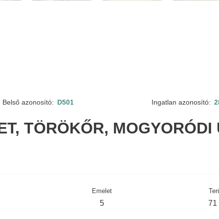
Belső azonosító:
D501
Ingatlan azonosító:
2
LET, TÖRÖKŐR, MOGYORÓDI 
Emelet
Ter
5
71