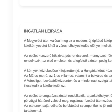
INGATLAN LEÍRÁSA
A Mogyoródi úton valósul meg ez a modern, új építésű lakópar
lakókörnyezetet kínál a városi elhelyezkedés előnyei mellett
Az épület korszerű hőszivattyús rendszerrel, mennyezeti fűt
rendelkezik, az első emeleten és a legfelső szinten pedig ker
A környék közlekedése kifejezetten jó: a Hungária körút köz
Az M2-es metró, az 1-es villamos, valamint a belváros és az
A Városliget, bevásárlóközpontok és a mindennapi szolgáltatás
illeszkedik a lakófunkcióhoz.
Az épület teremgarázsszinttel rendelkezik, a parkolóhelyek és
pénzügyi háttérrel valósul meg, rugalmas fizetési ütemezéss
Az otthonok saját célra és befektetési szempontból is jól mű
tartalommal.