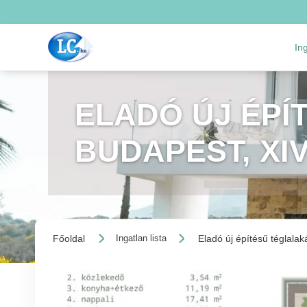
In
ELADÓ ÚJ ÉPÍ
BUDAPEST, XI
Főoldal
Eladó új építésű téglalak
Ingatlan lista