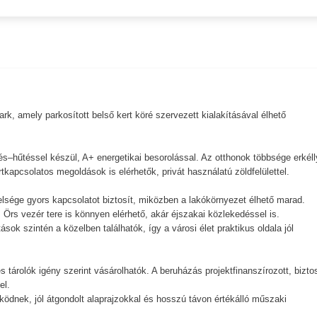
k, amely parkosított belső kert köré szervezett kialakításával élhető
.
és–hűtéssel készül, A+ energetikai besorolással. Az otthonok többsége erkéll
tkapcsolatos megoldások is elérhetők, privát használatú zöldfelülettel.
elsége gyors kapcsolatot biztosít, miközben a lakókörnyezet élhető marad.
 Örs vezér tere is könnyen elérhető, akár éjszakai közlekedéssel is.
ok szintén a közelben találhatók, így a városi élet praktikus oldala jól
 tárolók igény szerint vásárolhatók. A beruházás projektfinanszírozott, bizto
el.
ködnek, jól átgondolt alaprajzokkal és hosszú távon értékálló műszaki