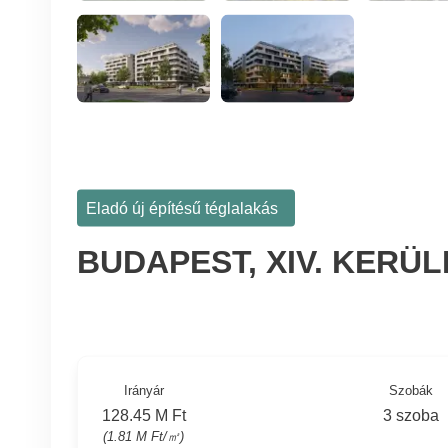
Eladó új építésű téglalakás
BUDAPEST, XIV. KERÜ
Irányár
Szobák
128.45 M Ft
3 szoba
(1.81 M Ft/㎡)