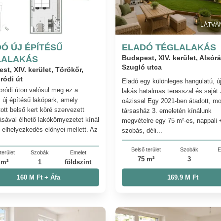
LÁTVÁ
Ó ÚJ ÉPÍTÉSŰ
ELADÓ TÉGLALAKÁS
LALAKÁS
Budapest, XIV. kerület, Alsór
Szugló utca
st, XIV. kerület, Törökőr,
ródi út
Eladó egy különleges hangulatú, ú
ródi úton valósul meg ez a
lakás hatalmas terasszal és saját 
 új építésű lakópark, amely
oázissal Egy 2021-ben átadott, m
ott belső kert köré szervezett
társasház 3. emeletén kínálunk
ásával élhető lakókörnyezetet kínál
megvételre egy 75 m²-es, nappali 
i elhelyezkedés előnyei mellett. Az
szobás, déli...
Belső terület
Szobák
E
terület
Szobák
Emelet
75 m²
3
 m²
1
földszint
160 M Ft + Áfa
169.9 M Ft