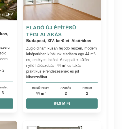
NYTERV
ELADÓ ÚJ ÉPÍTÉSŰ
ákos,
TÉGLALAKÁS
Budapest, XIV. kerület, Alsórákos
jszerű
Zugló dinamikusan fejlődő részén, modern
zöld
lakóparkban kínálunk eladásra egy 44 m²-
odern
es, erkélyes lakást. A nappali + külön
nyíló hálószobás, 44 m²-es lakás
+ 2
praktikus elrendezésének és jól
kihasználhat...
melet
Belső terület
Szobák
Emelet
3
44 m²
2
2
84.9 M Ft