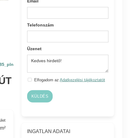
Email
Telefonszám
Üzenet
85_pln
ÚT
Elfogadom az
Adatkezelési tájékoztatót
KÜLDÉS
ület
 m²
INGATLAN ADATAI