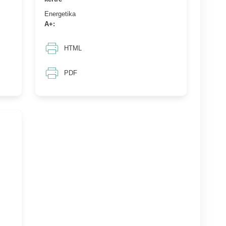
Energetika
A+:
HTML
PDF