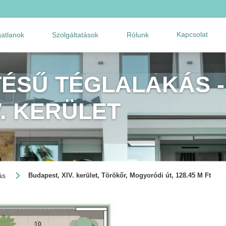
Kapcsolat
gatlanok
Szolgáltatások
Rólunk
TÉSŰ TÉGLALAKÁS -
V. KERÜLET
ás
Budapest, XIV. kerület, Törökőr, Mogyoródi út, 128.45 M Ft