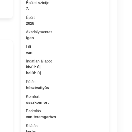
Épület szintje
7.
Épült
2028
Akadálymentes
igen
Lift
van
Ingatlan állapot
kívül: új
belül: új
Fűtés
hőszivattyús
Komfort
összkomfort
Parkolás
van teremgarázs
Kilátás
kertre