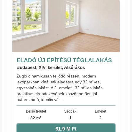
ELADÓ ÚJ ÉPÍTÉSŰ TÉGLALAKÁS
Budapest, XIV. kerület, Alsórákos
Zugló dinamikusan fejlődő részén, modern
lakóparkban kínálunk eladásra egy 32 m²-es,
egyszobás lakást. A 2. emeleti, 32 m²-es lakás
praktikus elrendezésének köszönhetően jól
bútorozható, ideális vá...
Belső terület
Szobák
Emelet
32 m²
1
2
61.9 M Ft