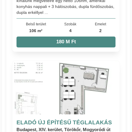
kínálunk megvételre egy nettó 106nm, amerikai
konyhás nappali + 3 hálószobás, dupla fürdőszobás,
dupla erkéllyel ...
Belső terület
Szobák
Emelet
106 m²
4
2
180 M Ft
ELADÓ ÚJ ÉPÍTÉSŰ TÉGLALAKÁS
Budapest, XIV. kerület, Törökőr, Mogyoródi út