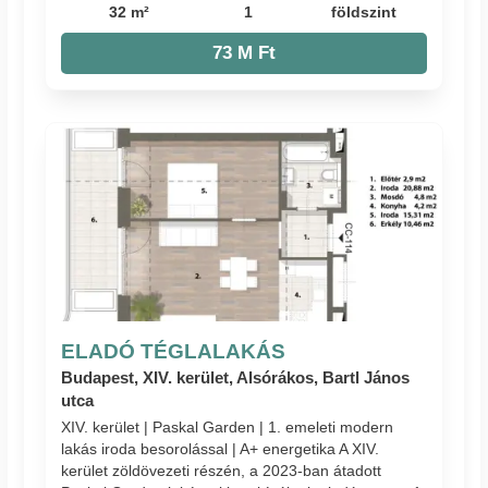
32 m²
1
földszint
73 M Ft
ELADÓ TÉGLALAKÁS
Budapest, XIV. kerület, Alsórákos, Bartl János
utca
XIV. kerület | Paskal Garden | 1. emeleti modern
lakás iroda besorolással | A+ energetika A XIV.
kerület zöldövezeti részén, a 2023-ban átadott