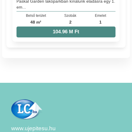
Paskal Garden lakóparkban kínálunk eladásra egy 1.
em...
Belső terület
Szobák
Emelet
48 m²
2
1
104.96 M Ft
www.ujepitesu.hu