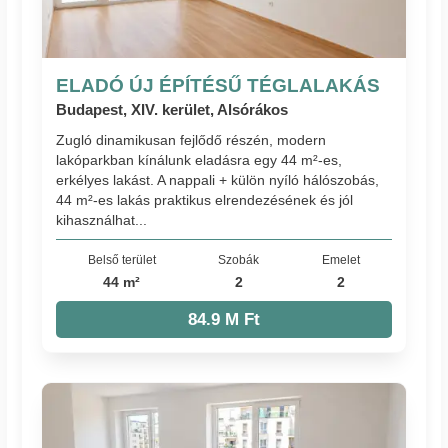
ELADÓ ÚJ ÉPÍTÉSŰ TÉGLALAKÁS
Budapest, XIV. kerület, Alsórákos
Zugló dinamikusan fejlődő részén, modern
lakóparkban kínálunk eladásra egy 44 m²-es,
erkélyes lakást. A nappali + külön nyíló hálószobás,
44 m²-es lakás praktikus elrendezésének és jól
kihasználhat...
Belső terület
Szobák
Emelet
44 m²
2
2
84.9 M Ft