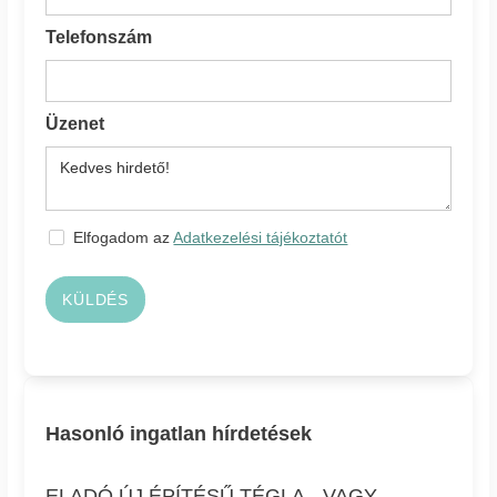
Telefonszám
Üzenet
Elfogadom az
Adatkezelési tájékoztatót
KÜLDÉS
Hasonló ingatlan hírdetések
ELADÓ ÚJ ÉPÍTÉSŰ TÉGLA-, VAGY