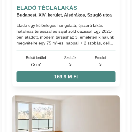
ELADÓ TÉGLALAKÁS
Budapest, XIV. kerület, Alsórákos, Szugló utca
Eladó egy különleges hangulatú, újszerű lakás
hatalmas terasszal és saját zöld oázissal Egy 2021-
ben átadott, modern társasház 3. emeletén kínálunk
megvételre egy 75 m²-es, nappali + 2 szobás, déli...
Belső terület
Szobák
Emelet
75 m²
3
3
169.9 M Ft