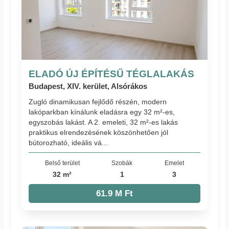
ELADÓ ÚJ ÉPÍTÉSŰ TÉGLALAKÁS
Budapest, XIV. kerület, Alsórákos
Zugló dinamikusan fejlődő részén, modern
lakóparkban kínálunk eladásra egy 32 m²-es,
egyszobás lakást. A 2. emeleti, 32 m²-es lakás
praktikus elrendezésének köszönhetően jól
bútorozható, ideális vá...
Belső terület
Szobák
Emelet
32 m²
1
3
61.9 M Ft