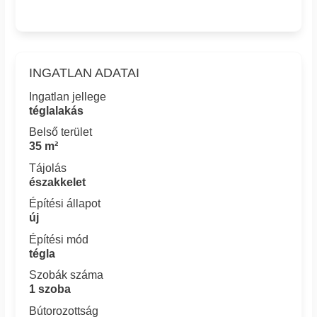
INGATLAN ADATAI
Ingatlan jellege
téglalakás
Belső terület
35 m²
Tájolás
északkelet
Építési állapot
új
Építési mód
tégla
Szobák száma
1 szoba
Bútorozottság