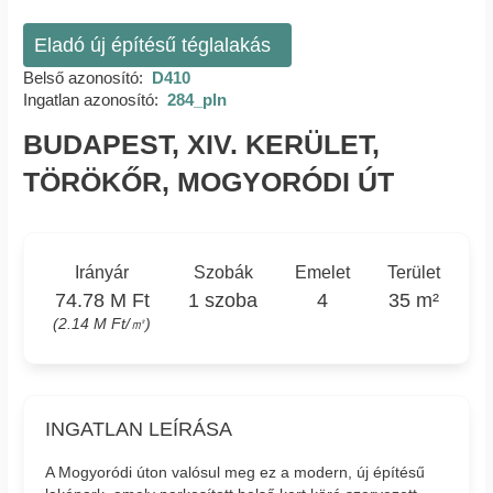
Eladó új építésű téglalakás
Belső azonosító:
D410
Ingatlan azonosító:
284_pln
BUDAPEST, XIV. KERÜLET,
TÖRÖKŐR, MOGYORÓDI ÚT
Irányár
Szobák
Emelet
Terület
74.78 M Ft
1 szoba
4
35 m²
(2.14 M Ft/㎡)
INGATLAN LEÍRÁSA
A Mogyoródi úton valósul meg ez a modern, új építésű