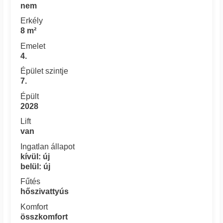
nem
Erkély
8 m²
Emelet
4.
Épület szintje
7.
Épült
2028
Lift
van
Ingatlan állapot
kívül: új
belül: új
Fűtés
hőszivattyús
Komfort
összkomfort