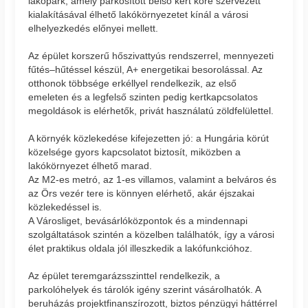
lakópark, amely parkosított belső kert köré szervezett
kialakításával élhető lakókörnyezetet kínál a városi
elhelyezkedés előnyei mellett.
Az épület korszerű hőszivattyús rendszerrel, mennyezeti
fűtés–hűtéssel készül, A+ energetikai besorolással. Az
otthonok többsége erkéllyel rendelkezik, az első
emeleten és a legfelső szinten pedig kertkapcsolatos
megoldások is elérhetők, privát használatú zöldfelülettel.
A környék közlekedése kifejezetten jó: a Hungária körút
közelsége gyors kapcsolatot biztosít, miközben a
lakókörnyezet élhető marad.
Az M2-es metró, az 1-es villamos, valamint a belváros és
az Örs vezér tere is könnyen elérhető, akár éjszakai
közlekedéssel is.
A Városliget, bevásárlóközpontok és a mindennapi
szolgáltatások szintén a közelben találhatók, így a városi
élet praktikus oldala jól illeszkedik a lakófunkcióhoz.
Az épület teremgarázsszinttel rendelkezik, a
parkolóhelyek és tárolók igény szerint vásárolhatók. A
beruházás projektfinanszírozott, biztos pénzügyi háttérrel