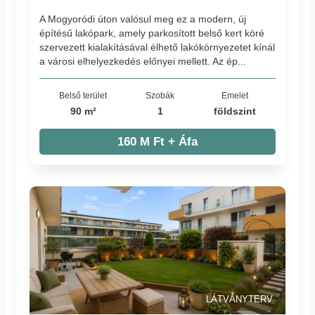
A Mogyoródi úton valósul meg ez a modern, új
építésű lakópark, amely parkosított belső kert köré
szervezett kialakításával élhető lakókörnyezetet kínál
a városi elhelyezkedés előnyei mellett. Az ép...
Belső terület
Szobák
Emelet
90 m²
1
földszint
160 M Ft + Áfa
LÁTVÁNYTERV