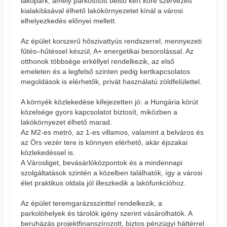
lakópark, amely parkosított belső kert köré szervezett
kialakításával élhető lakókörnyezetet kínál a városi
elhelyezkedés előnyei mellett.
Az épület korszerű hőszivattyús rendszerrel, mennyezeti
fűtés–hűtéssel készül, A+ energetikai besorolással. Az
otthonok többsége erkéllyel rendelkezik, az első
emeleten és a legfelső szinten pedig kertkapcsolatos
megoldások is elérhetők, privát használatú zöldfelülettel.
A környék közlekedése kifejezetten jó: a Hungária körút
közelsége gyors kapcsolatot biztosít, miközben a
lakókörnyezet élhető marad.
Az M2-es metró, az 1-es villamos, valamint a belváros és
az Örs vezér tere is könnyen elérhető, akár éjszakai
közlekedéssel is.
A Városliget, bevásárlóközpontok és a mindennapi
szolgáltatások szintén a közelben találhatók, így a városi
élet praktikus oldala jól illeszkedik a lakófunkcióhoz.
Az épület teremgarázsszinttel rendelkezik, a
parkolóhelyek és tárolók igény szerint vásárolhatók. A
beruházás projektfinanszírozott, biztos pénzügyi háttérrel