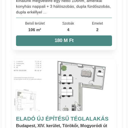
kínálunk megvételre egy nettó 106nm, amerikai
konyhás nappali + 3 hálószobás, dupla fürdőszobás,
dupla erkéllyel ...
Belső terület
Szobák
Emelet
106 m²
4
2
180 M Ft
ELADÓ ÚJ ÉPÍTÉSŰ TÉGLALAKÁS
Budapest, XIV. kerület, Törökőr, Mogyoródi út