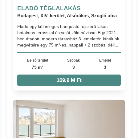
ELADÓ TÉGLALAKÁS
Budapest, XIV. kerület, Alsórákos, Szugló utca
Eladó egy különleges hangulatú, újszerű lakás
hatalmas terasszal és saját zöld oázissal Egy 2021-
ben átadott, modern társasház 3. emeletén kínálunk
megvételre egy 75 m²-es, nappali + 2 szobás, déli...
Belső terület
Szobák
Emelet
75 m²
3
3
169.9 M Ft