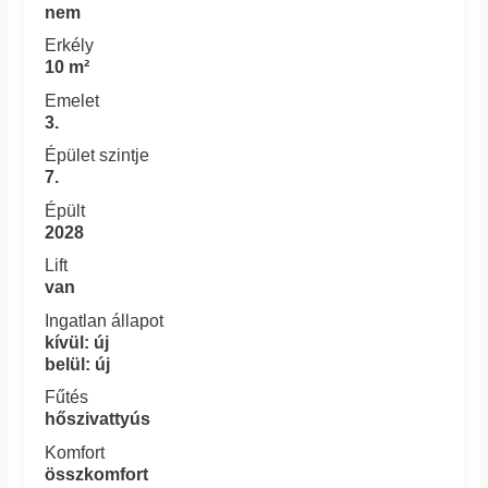
nem
Erkély
10 m²
Emelet
3.
Épület szintje
7.
Épült
2028
Lift
van
Ingatlan állapot
kívül: új
belül: új
Fűtés
hőszivattyús
Komfort
összkomfort