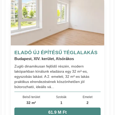
ELADÓ ÚJ ÉPÍTÉSŰ TÉGLALAKÁS
Budapest, XIV. kerület, Alsórákos
Zugló dinamikusan fejlődő részén, modern
lakóparkban kínálunk eladásra egy 32 m²-es,
egyszobás lakást. A 2. emeleti, 32 m²-es lakás
praktikus elrendezésének köszönhetően jól
bútorozható, ideális vá...
Belső terület
Szobák
Emelet
32 m²
1
2
61.9 M Ft