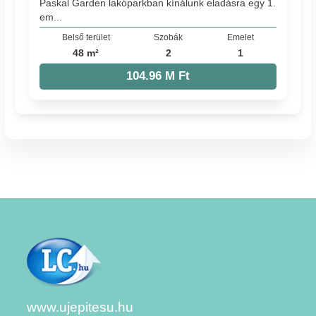
Paskal Garden lakóparkban kínálunk eladásra egy 1.
em...
Belső terület
Szobák
Emelet
48 m²
2
1
104.96 M Ft
www.ujepitesu.hu