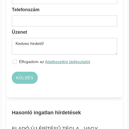
Telefonszám
Üzenet
Elfogadom az
Adatkezelési tájékoztatót
KÜLDÉS
Hasonló ingatlan hírdetések
ELADÓ ÚJ ÉPÍTÉSŰ TÉGLA-, VAGY