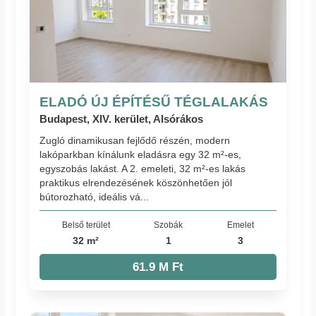
ELADÓ ÚJ ÉPÍTÉSŰ TÉGLALAKÁS
Budapest, XIV. kerület, Alsórákos
Zugló dinamikusan fejlődő részén, modern
lakóparkban kínálunk eladásra egy 32 m²-es,
egyszobás lakást. A 2. emeleti, 32 m²-es lakás
praktikus elrendezésének köszönhetően jól
bútorozható, ideális vá...
Belső terület
Szobák
Emelet
32 m²
1
3
61.9 M Ft