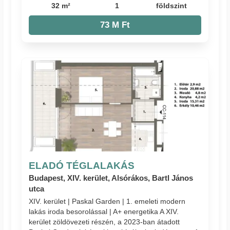
32 m²
1
földszint
73 M Ft
ELADÓ TÉGLALAKÁS
Budapest, XIV. kerület, Alsórákos, Bartl János
utca
XIV. kerület | Paskal Garden | 1. emeleti modern
lakás iroda besorolással | A+ energetika A XIV.
kerület zöldövezeti részén, a 2023-ban átadott