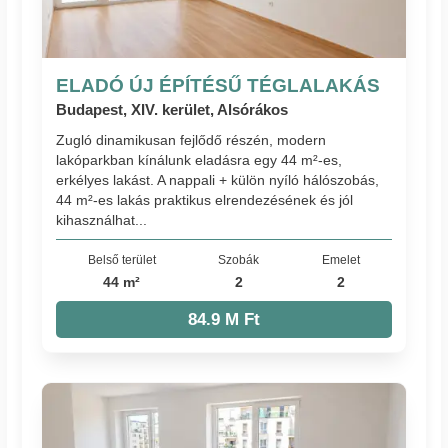
ELADÓ ÚJ ÉPÍTÉSŰ TÉGLALAKÁS
Budapest, XIV. kerület, Alsórákos
Zugló dinamikusan fejlődő részén, modern
lakóparkban kínálunk eladásra egy 44 m²-es,
erkélyes lakást. A nappali + külön nyíló hálószobás,
44 m²-es lakás praktikus elrendezésének és jól
kihasználhat...
Belső terület
Szobák
Emelet
44 m²
2
2
84.9 M Ft