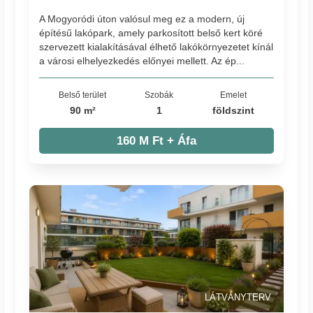
A Mogyoródi úton valósul meg ez a modern, új
építésű lakópark, amely parkosított belső kert köré
szervezett kialakításával élhető lakókörnyezetet kínál
a városi elhelyezkedés előnyei mellett. Az ép...
Belső terület
Szobák
Emelet
90 m²
1
földszint
160 M Ft + Áfa
LÁTVÁNYTERV