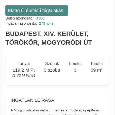
Eladó új építésű téglalakás
Belső azonosító:
D308
Ingatlan azonosító:
273_pln
BUDAPEST, XIV. KERÜLET,
TÖRÖKŐR, MOGYORÓDI ÚT
Irányár
Szobák
Emelet
Terület
119.2 M Ft
3 szoba
3
69 m²
(1.73 M Ft/㎡)
INGATLAN LEÍRÁSA
A Mogyoródi úton valósul meg ez a modern, új építésű