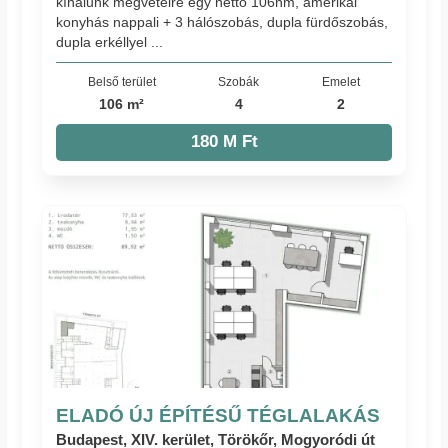
kínálunk megvételre egy nettó 106nm, amerikai
konyhás nappali + 3 hálószobás, dupla fürdőszobás,
dupla erkéllyel ...
Belső terület
Szobák
Emelet
106 m²
4
2
180 M Ft
ELADÓ ÚJ ÉPÍTÉSŰ TÉGLALAKÁS
Budapest, XIV. kerület, Törökőr, Mogyoródi út