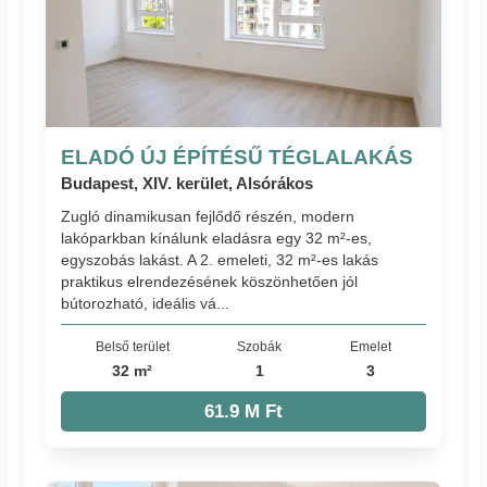
ELADÓ ÚJ ÉPÍTÉSŰ TÉGLALAKÁS
Budapest, XIV. kerület, Alsórákos
Zugló dinamikusan fejlődő részén, modern
lakóparkban kínálunk eladásra egy 32 m²-es,
egyszobás lakást. A 2. emeleti, 32 m²-es lakás
praktikus elrendezésének köszönhetően jól
bútorozható, ideális vá...
Belső terület
Szobák
Emelet
32 m²
1
3
61.9 M Ft