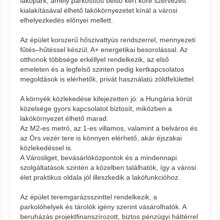
lakópark, amely parkosított belső kert köré szervezett
kialakításával élhető lakókörnyezetet kínál a városi
elhelyezkedés előnyei mellett.
Az épület korszerű hőszivattyús rendszerrel, mennyezeti
fűtés–hűtéssel készül, A+ energetikai besorolással. Az
otthonok többsége erkéllyel rendelkezik, az első
emeleten és a legfelső szinten pedig kertkapcsolatos
megoldások is elérhetők, privát használatú zöldfelülettel.
A környék közlekedése kifejezetten jó: a Hungária körút
közelsége gyors kapcsolatot biztosít, miközben a
lakókörnyezet élhető marad.
Az M2-es metró, az 1-es villamos, valamint a belváros és
az Örs vezér tere is könnyen elérhető, akár éjszakai
közlekedéssel is.
A Városliget, bevásárlóközpontok és a mindennapi
szolgáltatások szintén a közelben találhatók, így a városi
élet praktikus oldala jól illeszkedik a lakófunkcióhoz.
Az épület teremgarázsszinttel rendelkezik, a
parkolóhelyek és tárolók igény szerint vásárolhatók. A
beruházás projektfinanszírozott, biztos pénzügyi háttérrel