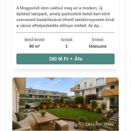
A Mogyoródi úton valósul meg ez a modern, új
építésű lakópark, amely parkosított belső kert köré
szervezett kialakításával élhető lakókörnyezetet kínál
a városi elhelyezkedés előnyei mellett. Az ép...
Belső terület
Szobák
Emelet
90 m²
1
földszint
160 M Ft + Áfa
LÁTVÁNYTERV