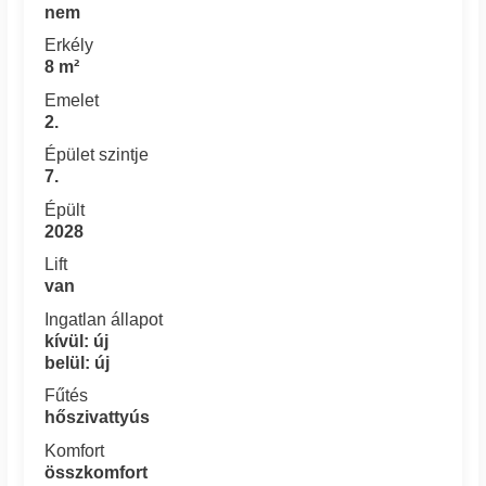
nem
Erkély
8 m²
Emelet
2.
Épület szintje
7.
Épült
2028
Lift
van
Ingatlan állapot
kívül: új
belül: új
Fűtés
hőszivattyús
Komfort
összkomfort