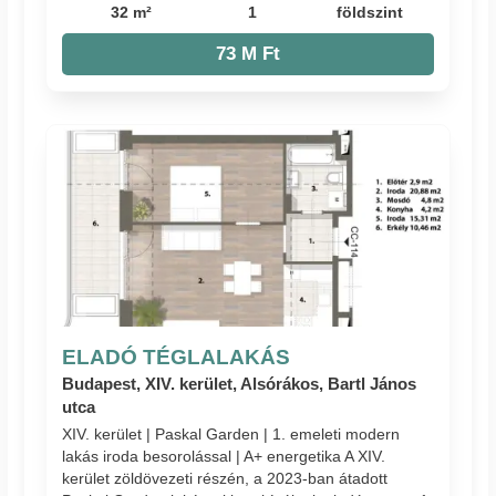
32 m²
1
földszint
73 M Ft
ELADÓ TÉGLALAKÁS
Budapest, XIV. kerület, Alsórákos, Bartl János
utca
XIV. kerület | Paskal Garden | 1. emeleti modern
lakás iroda besorolással | A+ energetika A XIV.
kerület zöldövezeti részén, a 2023-ban átadott