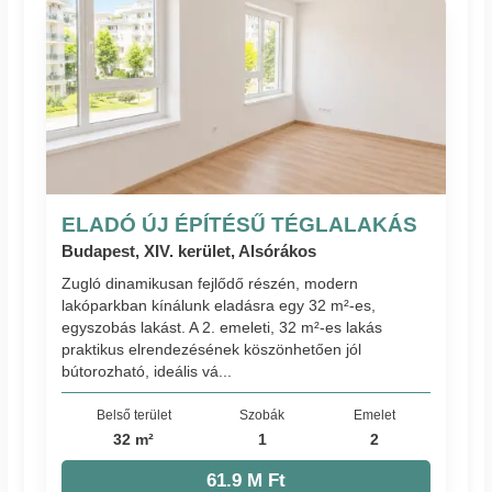
ELADÓ ÚJ ÉPÍTÉSŰ TÉGLALAKÁS
Budapest, XIV. kerület, Alsórákos
Zugló dinamikusan fejlődő részén, modern
lakóparkban kínálunk eladásra egy 32 m²-es,
egyszobás lakást. A 2. emeleti, 32 m²-es lakás
praktikus elrendezésének köszönhetően jól
bútorozható, ideális vá...
Belső terület
Szobák
Emelet
32 m²
1
2
61.9 M Ft