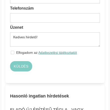
Telefonszám
Üzenet
Elfogadom az
Adatkezelési tájékoztatót
KÜLDÉS
Hasonló ingatlan hírdetések
ELADÓ ÚJ ÉPÍTÉSŰ TÉGLA-, VAGY