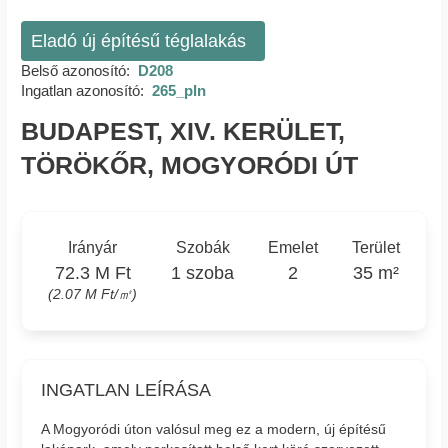
Eladó új építésű téglalakás
Belső azonosító:
D208
Ingatlan azonosító:
265_pln
BUDAPEST, XIV. KERÜLET,
TÖRÖKŐR, MOGYORÓDI ÚT
Irányár
Szobák
Emelet
Terület
72.3 M Ft
1 szoba
2
35 m²
(2.07 M Ft/㎡)
INGATLAN LEÍRÁSA
A Mogyoródi úton valósul meg ez a modern, új építésű