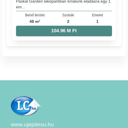
Paskal Garden lakóparkban kínálunk eladásra egy 1.
em...
Belső terület
Szobák
Emelet
48 m²
2
1
104.96 M Ft
www.ujepitesu.hu