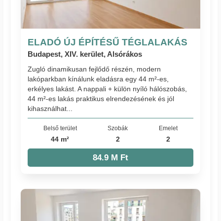
ELADÓ ÚJ ÉPÍTÉSŰ TÉGLALAKÁS
Budapest, XIV. kerület, Alsórákos
Zugló dinamikusan fejlődő részén, modern
lakóparkban kínálunk eladásra egy 44 m²-es,
erkélyes lakást. A nappali + külön nyíló hálószobás,
44 m²-es lakás praktikus elrendezésének és jól
kihasználhat...
Belső terület
Szobák
Emelet
44 m²
2
2
84.9 M Ft