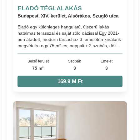
ELADÓ TÉGLALAKÁS
Budapest, XIV. kerület, Alsórákos, Szugló utca
Eladó egy különleges hangulatú, újszerű lakás
hatalmas terasszal és saját zöld oázissal Egy 2021-
ben átadott, modern társasház 3. emeletén kínálunk
megvételre egy 75 m²-es, nappali + 2 szobás, déli...
Belső terület
Szobák
Emelet
75 m²
3
3
169.9 M Ft