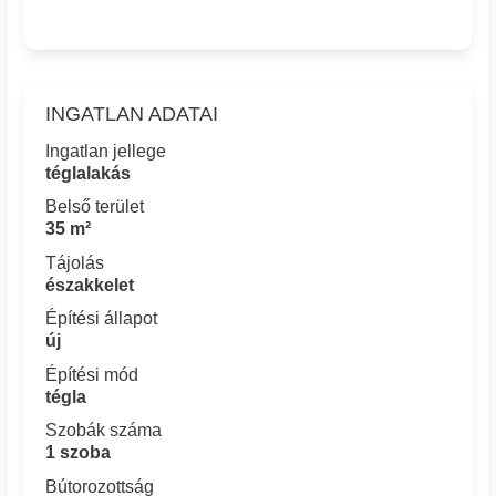
INGATLAN ADATAI
Ingatlan jellege
téglalakás
Belső terület
35 m²
Tájolás
északkelet
Építési állapot
új
Építési mód
tégla
Szobák száma
1 szoba
Bútorozottság