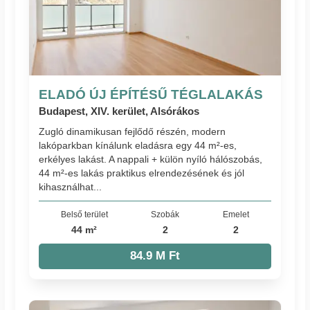
ELADÓ ÚJ ÉPÍTÉSŰ TÉGLALAKÁS
Budapest, XIV. kerület, Alsórákos
Zugló dinamikusan fejlődő részén, modern
lakóparkban kínálunk eladásra egy 44 m²-es,
erkélyes lakást. A nappali + külön nyíló hálószobás,
44 m²-es lakás praktikus elrendezésének és jól
kihasználhat...
Belső terület
Szobák
Emelet
44 m²
2
2
84.9 M Ft