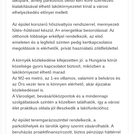
lakópark, amely parkosított belső kert köré szervezett
kialakításával élhető lakókörnyezetet kínál a városi
elhelyezkedés előnyei mellett.
Az épület korszerű hőszivattyús rendszerrel, mennyezeti
fűtés–hűtéssel készül, A+ energetikai besorolással. Az
otthonok többsége erkéllyel rendelkezik, az első
emeleten és a legfelső szinten pedig kertkapcsolatos
megoldások is elérhetők, privát használatú zöldfelülettel.
A környék közlekedése kifejezetten jó: a Hungária körút
közelsége gyors kapcsolatot biztosít, miközben a
lakókörnyezet élhető marad.
Az M2-es metró, az 1-es villamos, valamint a belváros és
az Örs vezér tere is könnyen elérhető, akár éjszakai
közlekedéssel is.
A Városliget, bevásárlóközpontok és a mindennapi
szolgáltatások szintén a közelben találhatók, így a városi
élet praktikus oldala jól illeszkedik a lakófunkcióhoz.
Az épület teremgarázsszinttel rendelkezik, a
parkolóhelyek és tárolók igény szerint vásárolhatók. A
beruházás projektfinanszírozott, biztos pénzügyi háttérrel