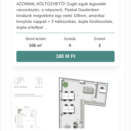
AZONNAL KÖLTÖZHETŐ! Zugló egyik legszebb
városrészén, a népszerű, Paskal Gardenben
kínálunk megvételre egy nettó 106nm, amerikai
konyhás nappali + 3 hálószobás, dupla fürdőszobás,
dupla erkéllyel ...
Belső terület
Szobák
Emelet
106 m²
4
2
180 M Ft