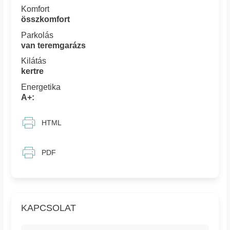
Komfort
összkomfort
Parkolás
van teremgarázs
Kilátás
kertre
Energetika
A+:
HTML
PDF
KAPCSOLAT