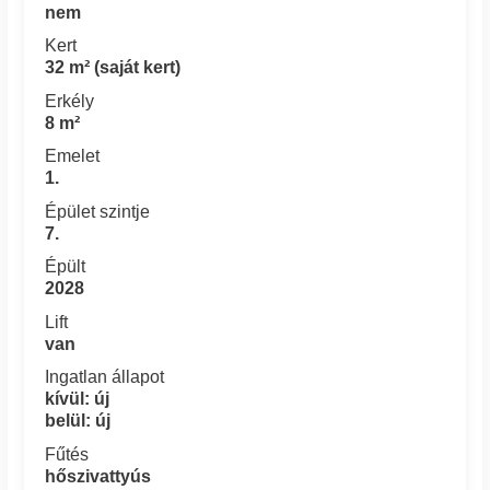
nem
Kert
32 m² (saját kert)
Erkély
8 m²
Emelet
1.
Épület szintje
7.
Épült
2028
Lift
van
Ingatlan állapot
kívül: új
belül: új
Fűtés
hőszivattyús