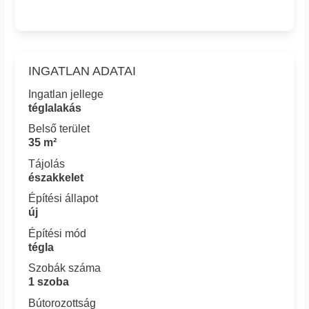
INGATLAN ADATAI
Ingatlan jellege
téglalakás
Belső terület
35 m²
Tájolás
északkelet
Építési állapot
új
Építési mód
tégla
Szobák száma
1 szoba
Bútorozottság