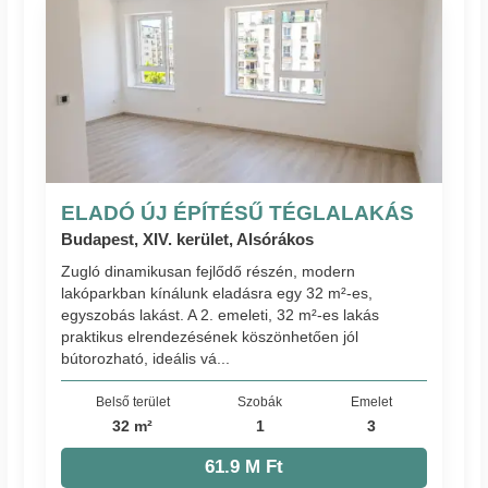
ELADÓ ÚJ ÉPÍTÉSŰ TÉGLALAKÁS
Budapest, XIV. kerület, Alsórákos
Zugló dinamikusan fejlődő részén, modern
lakóparkban kínálunk eladásra egy 32 m²-es,
egyszobás lakást. A 2. emeleti, 32 m²-es lakás
praktikus elrendezésének köszönhetően jól
bútorozható, ideális vá...
Belső terület
Szobák
Emelet
32 m²
1
3
61.9 M Ft