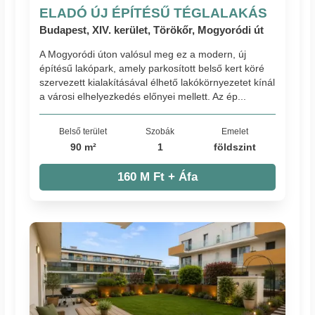
ELADÓ ÚJ ÉPÍTÉSŰ TÉGLALAKÁS
Budapest, XIV. kerület, Törökőr, Mogyoródi út
A Mogyoródi úton valósul meg ez a modern, új
építésű lakópark, amely parkosított belső kert köré
szervezett kialakításával élhető lakókörnyezetet kínál
a városi elhelyezkedés előnyei mellett. Az ép...
Belső terület
Szobák
Emelet
90 m²
1
földszint
160 M Ft + Áfa