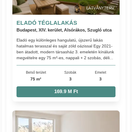
LÁTVÁNYTERV
ELADÓ TÉGLALAKÁS
Budapest, XIV. kerület, Alsórákos, Szugló utca
Eladó egy különleges hangulatú, újszerű lakás
hatalmas terasszal és saját zöld oázissal Egy 2021-
ben átadott, modern társasház 3. emeletén kínálunk
megvételre egy 75 m²-es, nappali + 2 szobás, déli...
Belső terület
Szobák
Emelet
75 m²
3
3
169.9 M Ft