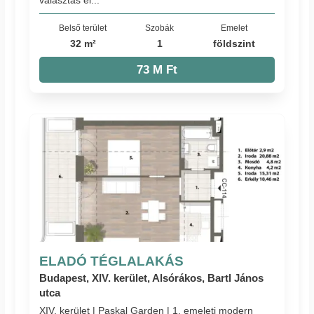
Belső terület
Szobák
Emelet
32 m²
1
földszint
73 M Ft
ELADÓ TÉGLALAKÁS
Budapest, XIV. kerület, Alsórákos, Bartl János
utca
XIV. kerület | Paskal Garden | 1. emeleti modern