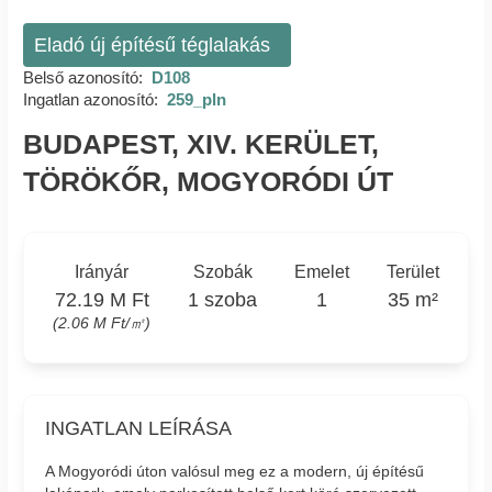
Eladó új építésű téglalakás
Belső azonosító:
D108
Ingatlan azonosító:
259_pln
BUDAPEST, XIV. KERÜLET,
TÖRÖKŐR, MOGYORÓDI ÚT
Irányár
Szobák
Emelet
Terület
72.19 M Ft
1 szoba
1
35 m²
(2.06 M Ft/㎡)
INGATLAN LEÍRÁSA
A Mogyoródi úton valósul meg ez a modern, új építésű