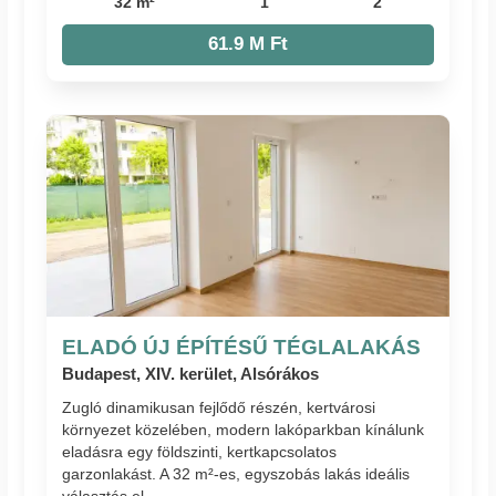
32 m²
1
2
61.9 M Ft
ELADÓ ÚJ ÉPÍTÉSŰ TÉGLALAKÁS
Budapest, XIV. kerület, Alsórákos
Zugló dinamikusan fejlődő részén, kertvárosi
környezet közelében, modern lakóparkban kínálunk
eladásra egy földszinti, kertkapcsolatos
garzonlakást. A 32 m²-es, egyszobás lakás ideális
választás el...