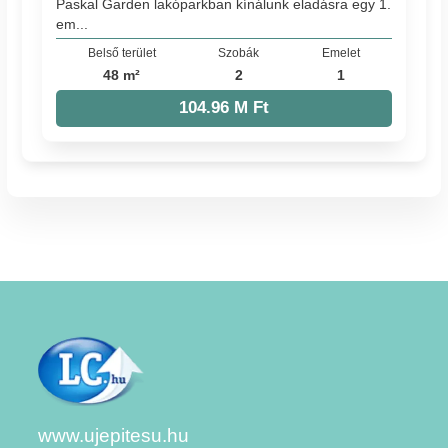
Paskal Garden lakóparkban kínálunk eladásra egy 1.
em...
Belső terület
Szobák
Emelet
48 m²
2
1
104.96 M Ft
www.ujepitesu.hu