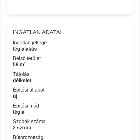
INGATLAN ADATAI
Ingatlan jellege
téglalakás
Belső terület
58 m²
Tájolás
délkelet
Építési állapot
új
Építési mód
tégla
Szobák száma
2 szoba
Bútorozottság