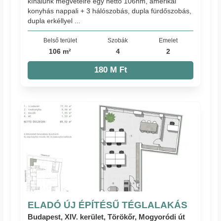
kínálunk megvételre egy nettó 106nm, amerikai
konyhás nappali + 3 hálószobás, dupla fürdőszobás,
dupla erkéllyel ...
Belső terület
Szobák
Emelet
106 m²
4
2
180 M Ft
ELADÓ ÚJ ÉPÍTÉSŰ TÉGLALAKÁS
Budapest, XIV. kerület, Törökőr, Mogyoródi út