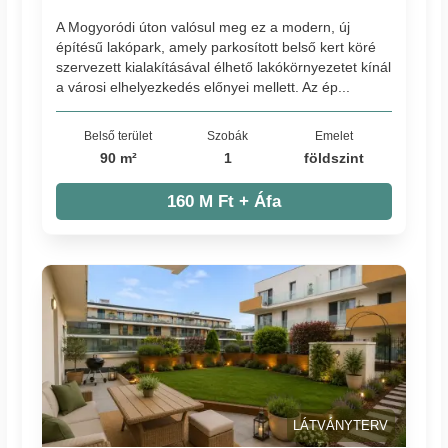
A Mogyoródi úton valósul meg ez a modern, új
építésű lakópark, amely parkosított belső kert köré
szervezett kialakításával élhető lakókörnyezetet kínál
a városi elhelyezkedés előnyei mellett. Az ép...
Belső terület
Szobák
Emelet
90 m²
1
földszint
160 M Ft + Áfa
LÁTVÁNYTERV