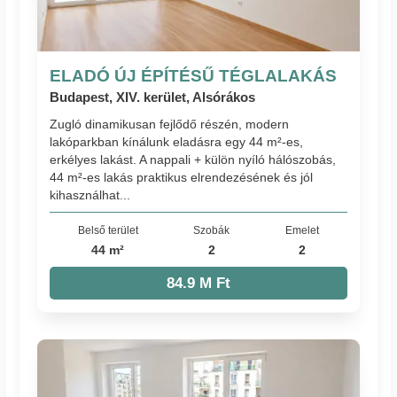
ELADÓ ÚJ ÉPÍTÉSŰ TÉGLALAKÁS
Budapest, XIV. kerület, Alsórákos
Zugló dinamikusan fejlődő részén, modern
lakóparkban kínálunk eladásra egy 44 m²-es,
erkélyes lakást. A nappali + külön nyíló hálószobás,
44 m²-es lakás praktikus elrendezésének és jól
kihasználhat...
Belső terület
Szobák
Emelet
44 m²
2
2
84.9 M Ft