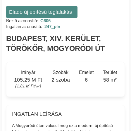
Eladó új építésű téglalakás
Belső azonosító:
C606
Ingatlan azonosító:
247_pln
BUDAPEST, XIV. KERÜLET,
TÖRÖKŐR, MOGYORÓDI ÚT
Irányár
Szobák
Emelet
Terület
105.25 M Ft
2 szoba
6
58 m²
(1.81 M Ft/㎡)
INGATLAN LEÍRÁSA
A Mogyoródi úton valósul meg ez a modern, új építésű