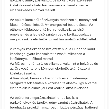
lakópark, amely parkosított belső kert köré szervezett
kialakításával élhető lakókörnyezetet kínál a városi
elhelyezkedés előnyei mellett.
Az épület korszerű hőszivattyús rendszerrel, mennyezeti
fűtés–hűtéssel készül, A+ energetikai besorolással. Az
otthonok többsége erkéllyel rendelkezik, az első
emeleten és a legfelső szinten pedig kertkapcsolatos
megoldások is elérhetők, privát használatú zöldfelülettel.
A környék közlekedése kifejezetten jó: a Hungária körút
közelsége gyors kapcsolatot biztosít, miközben a
lakókörnyezet élhető marad.
Az M2-es metró, az 1-es villamos, valamint a belváros és
az Örs vezér tere is könnyen elérhető, akár éjszakai
közlekedéssel is.
A Városliget, bevásárlóközpontok és a mindennapi
szolgáltatások szintén a közelben találhatók, így a városi
élet praktikus oldala jól illeszkedik a lakófunkcióhoz.
Az épület teremgarázsszinttel rendelkezik, a
parkolóhelyek és tárolók igény szerint vásárolhatók. A
beruházás projektfinanszírozott, biztos pénzügyi háttérrel