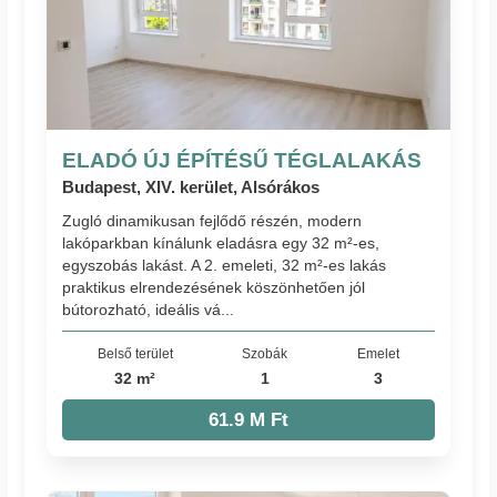
ELADÓ ÚJ ÉPÍTÉSŰ TÉGLALAKÁS
Budapest, XIV. kerület, Alsórákos
Zugló dinamikusan fejlődő részén, modern
lakóparkban kínálunk eladásra egy 32 m²-es,
egyszobás lakást. A 2. emeleti, 32 m²-es lakás
praktikus elrendezésének köszönhetően jól
bútorozható, ideális vá...
Belső terület
Szobák
Emelet
32 m²
1
3
61.9 M Ft