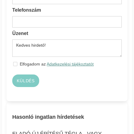
Telefonszám
Üzenet
Elfogadom az
Adatkezelési tájékoztatót
KÜLDÉS
Hasonló ingatlan hírdetések
ELADÓ ÚJ ÉPÍTÉSŰ TÉGLA-, VAGY