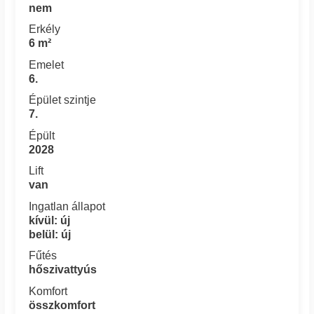
nem
Erkély
6 m²
Emelet
6.
Épület szintje
7.
Épült
2028
Lift
van
Ingatlan állapot
kívül: új
belül: új
Fűtés
hőszivattyús
Komfort
összkomfort