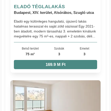
ELADÓ TÉGLALAKÁS
Budapest, XIV. kerület, Alsórákos, Szugló utca
Eladó egy különleges hangulatú, újszerű lakás
hatalmas terasszal és saját zöld oázissal Egy 2021-
ben átadott, modern társasház 3. emeletén kínálunk
megvételre egy 75 m²-es, nappali + 2 szobás, déli...
Belső terület
Szobák
Emelet
75 m²
3
3
169.9 M Ft