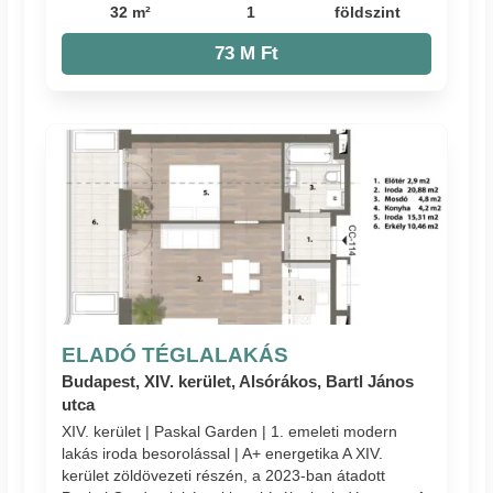
32 m²
1
földszint
73 M Ft
ELADÓ TÉGLALAKÁS
Budapest, XIV. kerület, Alsórákos, Bartl János
utca
XIV. kerület | Paskal Garden | 1. emeleti modern
lakás iroda besorolással | A+ energetika A XIV.
kerület zöldövezeti részén, a 2023-ban átadott