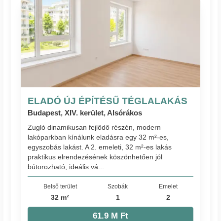
ELADÓ ÚJ ÉPÍTÉSŰ TÉGLALAKÁS
Budapest, XIV. kerület, Alsórákos
Zugló dinamikusan fejlődő részén, modern
lakóparkban kínálunk eladásra egy 32 m²-es,
egyszobás lakást. A 2. emeleti, 32 m²-es lakás
praktikus elrendezésének köszönhetően jól
bútorozható, ideális vá...
Belső terület
Szobák
Emelet
32 m²
1
2
61.9 M Ft