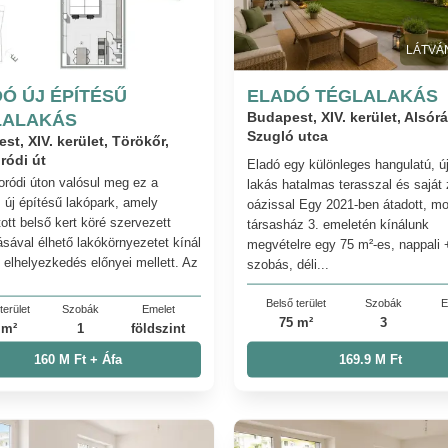
LÁTVÁ
Ó ÚJ ÉPÍTÉSŰ
ELADÓ TÉGLALAKÁS
LALAKÁS
Budapest, XIV. kerület, Alsór
Szugló utca
st, XIV. kerület, Törökőr,
ródi út
Eladó egy különleges hangulatú, ú
ródi úton valósul meg ez a
lakás hatalmas terasszal és saját 
 új építésű lakópark, amely
oázissal Egy 2021-ben átadott, m
ott belső kert köré szervezett
társasház 3. emeletén kínálunk
ásával élhető lakókörnyezetet kínál
megvételre egy 75 m²-es, nappali 
i elhelyezkedés előnyei mellett. Az
szobás, déli...
Belső terület
Szobák
E
terület
Szobák
Emelet
75 m²
3
 m²
1
földszint
160 M Ft + Áfa
169.9 M Ft