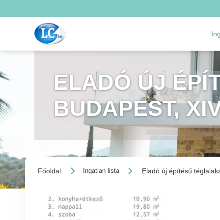
In
ELADÓ ÚJ ÉPÍ
BUDAPEST, XI
Főoldal
Eladó új építésű téglalak
Ingatlan lista