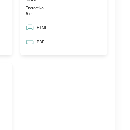
Energetika
A+:
HTML
PDF