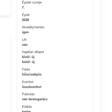
Épület szintje
7.
Épült
2028
Akadálymentes
igen
Lift
van
Ingatlan állapot
kívül: új
belül: új
Fűtés
hőszivattyús
Komfort
összkomfort
Parkolás
van teremgarázs
Kilátás
kertre