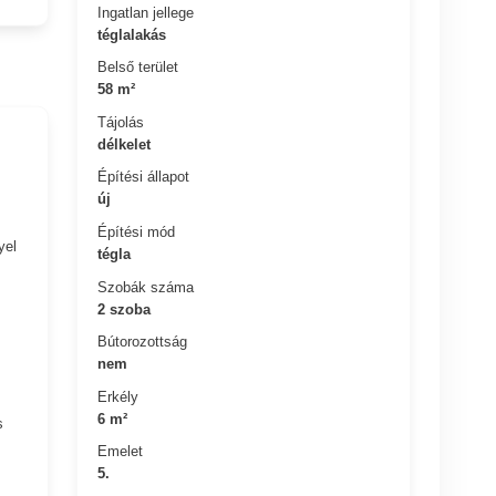
Ingatlan jellege
téglalakás
Belső terület
58 m²
Tájolás
délkelet
Építési állapot
új
Építési mód
yel
tégla
Szobák száma
2 szoba
Bútorozottság
nem
Erkély
6 m²
s
Emelet
5.