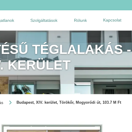
Kapcsolat
gatlanok
Szolgáltatások
Rólunk
TÉSŰ TÉGLALAKÁS -
V. KERÜLET
ás
Budapest, XIV. kerület, Törökőr, Mogyoródi út, 103.7 M Ft