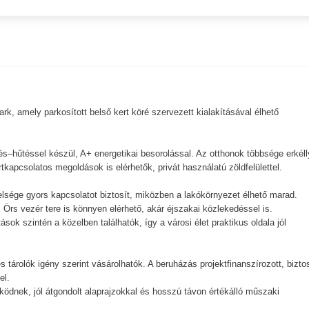
k, amely parkosított belső kert köré szervezett kialakításával élhető
.
és–hűtéssel készül, A+ energetikai besorolással. Az otthonok többsége erkéll
tkapcsolatos megoldások is elérhetők, privát használatú zöldfelülettel.
elsége gyors kapcsolatot biztosít, miközben a lakókörnyezet élhető marad.
 Örs vezér tere is könnyen elérhető, akár éjszakai közlekedéssel is.
ok szintén a közelben találhatók, így a városi élet praktikus oldala jól
 tárolók igény szerint vásárolhatók. A beruházás projektfinanszírozott, bizto
el.
ködnek, jól átgondolt alaprajzokkal és hosszú távon értékálló műszaki