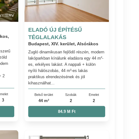
NYTERV
ELADÓ ÚJ ÉPÍTÉSŰ
ákos,
TÉGLALAKÁS
Budapest, XIV. kerület, Alsórákos
jszerű
Zugló dinamikusan fejlődő részén, modern
zöld
lakóparkban kínálunk eladásra egy 44 m²-
odern
es, erkélyes lakást. A nappali + külön
nyíló hálószobás, 44 m²-es lakás
+ 2
praktikus elrendezésének és jól
kihasználhat...
melet
Belső terület
Szobák
Emelet
3
44 m²
2
2
84.9 M Ft