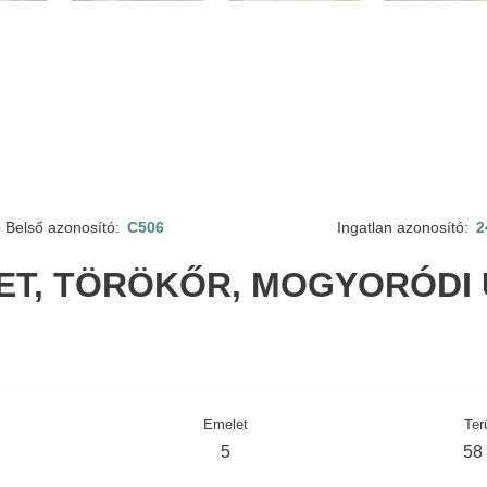
Belső azonosító:
C506
Ingatlan azonosító:
2
LET, TÖRÖKŐR, MOGYORÓDI 
Emelet
Ter
5
58