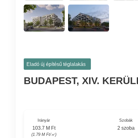
Eladó új építésű téglalakás
BUDAPEST, XIV. KERÜ
Irányár
Szobák
103.7 M Ft
2 szoba
(1.79 M Ft/㎡)