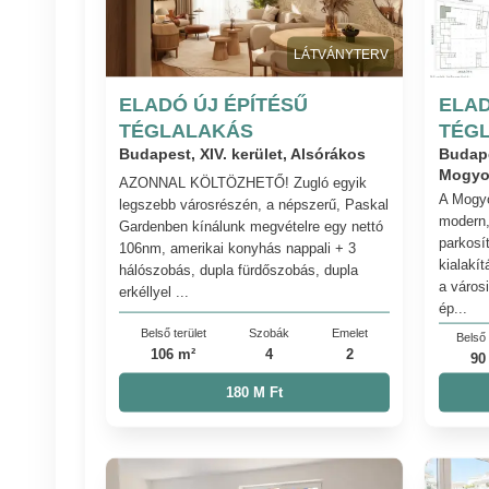
LÁTVÁNYTERV
ELADÓ ÚJ ÉPÍTÉSŰ
ELAD
TÉGLALAKÁS
TÉG
Budapest, XIV. kerület, Alsórákos
Budape
Mogyo
AZONNAL KÖLTÖZHETŐ! Zugló egyik
A Mogyo
legszebb városrészén, a népszerű, Paskal
modern,
Gardenben kínálunk megvételre egy nettó
parkosít
106nm, amerikai konyhás nappali + 3
kialakít
hálószobás, dupla fürdőszobás, dupla
a város
erkéllyel ...
ép...
Belső terület
Szobák
Emelet
Belső 
106 m²
4
2
90
180 M Ft