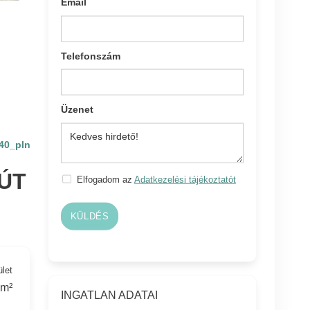
Email
Telefonszám
Üzenet
40_pln
ÚT
Elfogadom az
Adatkezelési tájékoztatót
KÜLDÉS
ület
 m²
INGATLAN ADATAI