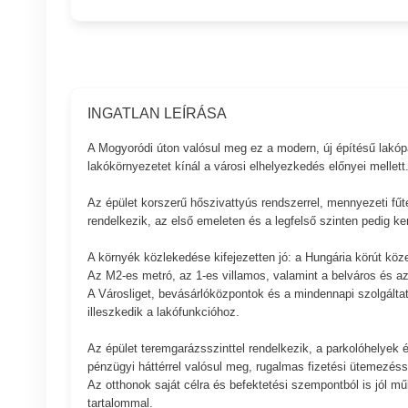
INGATLAN LEÍRÁSA
A Mogyoródi úton valósul meg ez a modern, új építésű lakópar
lakókörnyezetet kínál a városi elhelyezkedés előnyei mellett
Az épület korszerű hőszivattyús rendszerrel, mennyezeti fűt
rendelkezik, az első emeleten és a legfelső szinten pedig ker
A környék közlekedése kifejezetten jó: a Hungária körút köz
Az M2-es metró, az 1-es villamos, valamint a belváros és az
A Városliget, bevásárlóközpontok és a mindennapi szolgáltatás
illeszkedik a lakófunkcióhoz.
Az épület teremgarázsszinttel rendelkezik, a parkolóhelyek és
pénzügyi háttérrel valósul meg, rugalmas fizetési ütemezéss
Az otthonok saját célra és befektetési szempontból is jól mű
tartalommal.