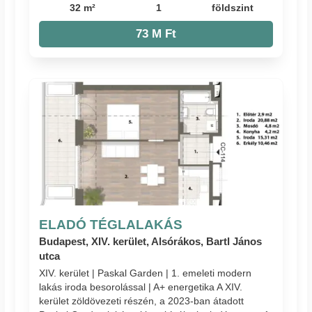
32 m²
1
földszint
73 M Ft
ELADÓ TÉGLALAKÁS
Budapest, XIV. kerület, Alsórákos, Bartl János
utca
XIV. kerület | Paskal Garden | 1. emeleti modern
lakás iroda besorolással | A+ energetika A XIV.
kerület zöldövezeti részén, a 2023-ban átadott