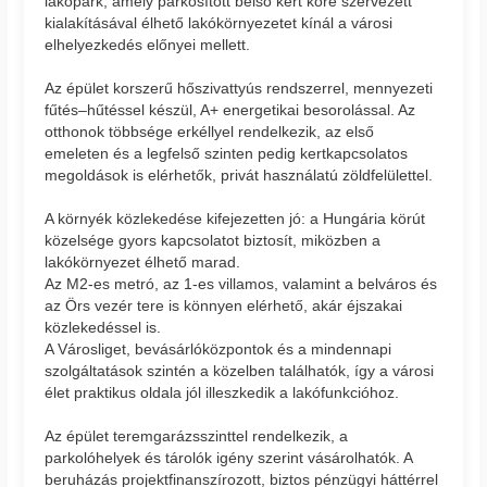
lakópark, amely parkosított belső kert köré szervezett
kialakításával élhető lakókörnyezetet kínál a városi
elhelyezkedés előnyei mellett.
Az épület korszerű hőszivattyús rendszerrel, mennyezeti
fűtés–hűtéssel készül, A+ energetikai besorolással. Az
otthonok többsége erkéllyel rendelkezik, az első
emeleten és a legfelső szinten pedig kertkapcsolatos
megoldások is elérhetők, privát használatú zöldfelülettel.
A környék közlekedése kifejezetten jó: a Hungária körút
közelsége gyors kapcsolatot biztosít, miközben a
lakókörnyezet élhető marad.
Az M2-es metró, az 1-es villamos, valamint a belváros és
az Örs vezér tere is könnyen elérhető, akár éjszakai
közlekedéssel is.
A Városliget, bevásárlóközpontok és a mindennapi
szolgáltatások szintén a közelben találhatók, így a városi
élet praktikus oldala jól illeszkedik a lakófunkcióhoz.
Az épület teremgarázsszinttel rendelkezik, a
parkolóhelyek és tárolók igény szerint vásárolhatók. A
beruházás projektfinanszírozott, biztos pénzügyi háttérrel