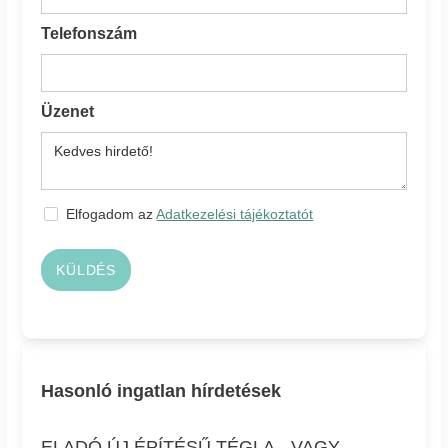
Telefonszám
Üzenet
Elfogadom az
Adatkezelési tájékoztatót
KÜLDÉS
Hasonló ingatlan hírdetések
ELADÓ ÚJ ÉPÍTÉSŰ TÉGLA-, VAGY