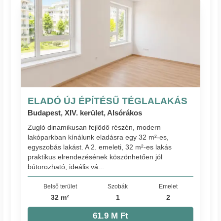
ELADÓ ÚJ ÉPÍTÉSŰ TÉGLALAKÁS
Budapest, XIV. kerület, Alsórákos
Zugló dinamikusan fejlődő részén, modern
lakóparkban kínálunk eladásra egy 32 m²-es,
egyszobás lakást. A 2. emeleti, 32 m²-es lakás
praktikus elrendezésének köszönhetően jól
bútorozható, ideális vá...
Belső terület
Szobák
Emelet
32 m²
1
2
61.9 M Ft