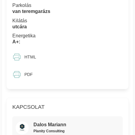
Parkolás
van teremgarázs
Kilátás
utcára
Energetika
A+:
HTML
PDF
KAPCSOLAT
Dalos Mariann
Planity Consulting