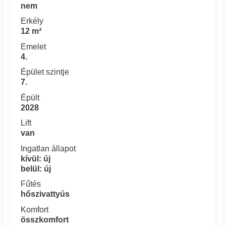
nem
Erkély
12 m²
Emelet
4.
Épület szintje
7.
Épült
2028
Lift
van
Ingatlan állapot
kívül: új
belül: új
Fűtés
hőszivattyús
Komfort
összkomfort