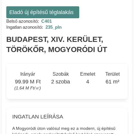
Eladó új építésű téglalakás
Belső azonosító:
C401
Ingatlan azonosító:
235_pln
BUDAPEST, XIV. KERÜLET,
TÖRÖKŐR, MOGYORÓDI ÚT
Irányár
Szobák
Emelet
Terület
99.99 M Ft
2 szoba
4
61 m²
(1.64 M Ft/㎡)
INGATLAN LEÍRÁSA
A Mogyoródi úton valósul meg ez a modern, új építésű