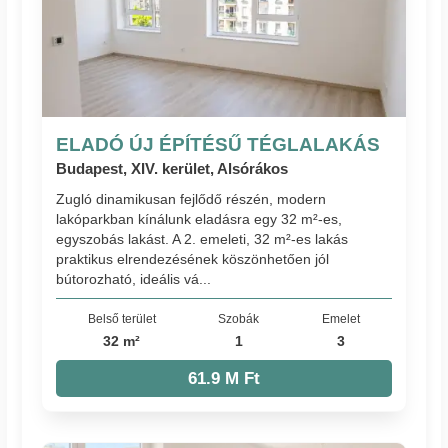
ELADÓ ÚJ ÉPÍTÉSŰ TÉGLALAKÁS
Budapest, XIV. kerület, Alsórákos
Zugló dinamikusan fejlődő részén, modern
lakóparkban kínálunk eladásra egy 32 m²-es,
egyszobás lakást. A 2. emeleti, 32 m²-es lakás
praktikus elrendezésének köszönhetően jól
bútorozható, ideális vá...
Belső terület
Szobák
Emelet
32 m²
1
3
61.9 M Ft