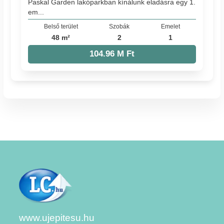
Paskal Garden lakóparkban kínálunk eladásra egy 1.
em...
Belső terület
Szobák
Emelet
48 m²
2
1
104.96 M Ft
www.ujepitesu.hu