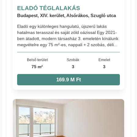
ELADÓ TÉGLALAKÁS
Budapest, XIV. kerület, Alsórákos, Szugló utca
Eladó egy különleges hangulatú, újszerű lakás
hatalmas terasszal és saját zöld oázissal Egy 2021-
ben átadott, modern társasház 3. emeletén kínálunk
megvételre egy 75 m²-es, nappali + 2 szobás, déli...
Belső terület
Szobák
Emelet
75 m²
3
3
169.9 M Ft