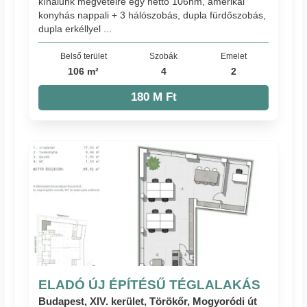
kínálunk megvételre egy nettó 106nm, amerikai
konyhás nappali + 3 hálószobás, dupla fürdőszobás,
dupla erkéllyel ...
Belső terület
Szobák
Emelet
106 m²
4
2
180 M Ft
ELADÓ ÚJ ÉPÍTÉSŰ TÉGLALAKÁS
Budapest, XIV. kerület, Törökőr, Mogyoródi út