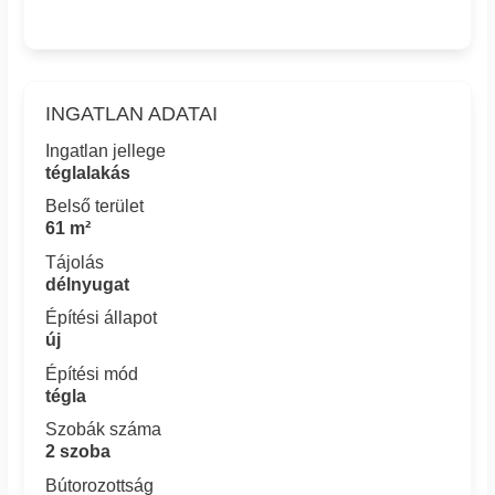
INGATLAN ADATAI
Ingatlan jellege
téglalakás
Belső terület
61 m²
Tájolás
délnyugat
Építési állapot
új
Építési mód
tégla
Szobák száma
2 szoba
Bútorozottság