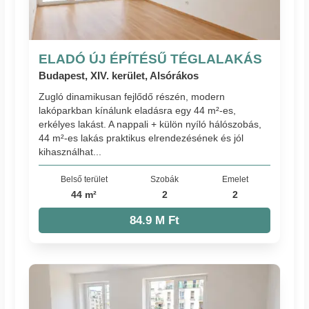
ELADÓ ÚJ ÉPÍTÉSŰ TÉGLALAKÁS
Budapest, XIV. kerület, Alsórákos
Zugló dinamikusan fejlődő részén, modern
lakóparkban kínálunk eladásra egy 44 m²-es,
erkélyes lakást. A nappali + külön nyíló hálószobás,
44 m²-es lakás praktikus elrendezésének és jól
kihasználhat...
Belső terület
Szobák
Emelet
44 m²
2
2
84.9 M Ft