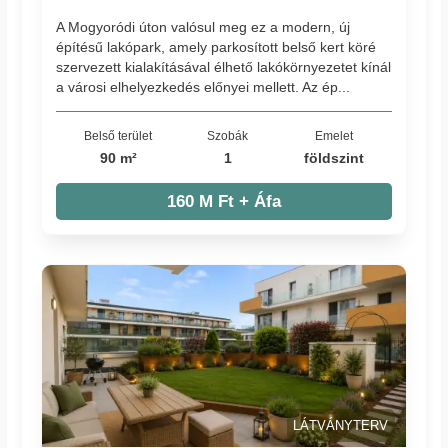
A Mogyoródi úton valósul meg ez a modern, új
építésű lakópark, amely parkosított belső kert köré
szervezett kialakításával élhető lakókörnyezetet kínál
a városi elhelyezkedés előnyei mellett. Az ép...
Belső terület
Szobák
Emelet
90 m²
1
földszint
160 M Ft + Áfa
LÁTVÁNYTERV