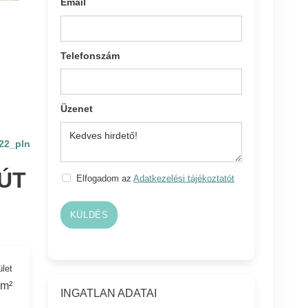
Email
Telefonszám
Üzenet
22_pln
ÚT
Elfogadom az
Adatkezelési tájékoztatót
KÜLDÉS
ület
 m²
INGATLAN ADATAI