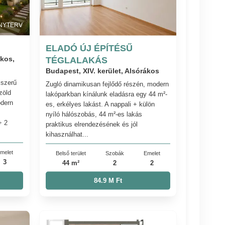
NYTERV
ELADÓ ÚJ ÉPÍTÉSŰ
ákos,
TÉGLALAKÁS
Budapest, XIV. kerület, Alsórákos
jszerű
Zugló dinamikusan fejlődő részén, modern
zöld
lakóparkban kínálunk eladásra egy 44 m²-
odern
es, erkélyes lakást. A nappali + külön
nyíló hálószobás, 44 m²-es lakás
+ 2
praktikus elrendezésének és jól
kihasználhat...
melet
Belső terület
Szobák
Emelet
3
44 m²
2
2
84.9 M Ft