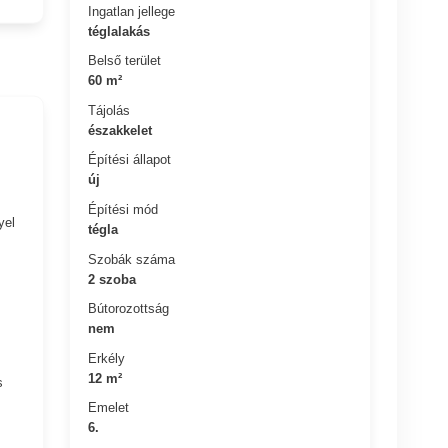
Ingatlan jellege
téglalakás
Belső terület
60 m²
Tájolás
északkelet
Építési állapot
új
Építési mód
yel
tégla
Szobák száma
2 szoba
Bútorozottság
nem
Erkély
12 m²
s
Emelet
6.