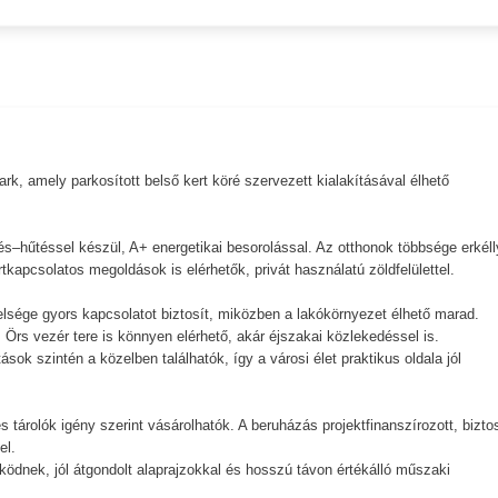
k, amely parkosított belső kert köré szervezett kialakításával élhető
.
és–hűtéssel készül, A+ energetikai besorolással. Az otthonok többsége erkéll
tkapcsolatos megoldások is elérhetők, privát használatú zöldfelülettel.
elsége gyors kapcsolatot biztosít, miközben a lakókörnyezet élhető marad.
 Örs vezér tere is könnyen elérhető, akár éjszakai közlekedéssel is.
ok szintén a közelben találhatók, így a városi élet praktikus oldala jól
 tárolók igény szerint vásárolhatók. A beruházás projektfinanszírozott, bizto
el.
ködnek, jól átgondolt alaprajzokkal és hosszú távon értékálló műszaki