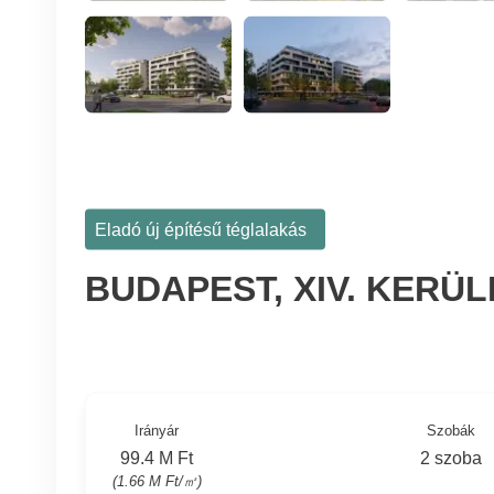
Eladó új építésű téglalakás
BUDAPEST, XIV. KERÜ
Irányár
Szobák
99.4 M Ft
2 szoba
(1.66 M Ft/㎡)