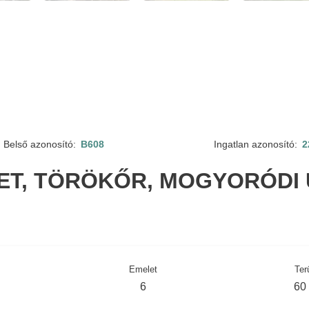
Belső azonosító:
B608
Ingatlan azonosító:
2
LET, TÖRÖKŐR, MOGYORÓDI 
Emelet
Ter
6
60