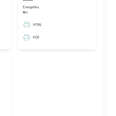
Energetika
A+:
HTML
PDF