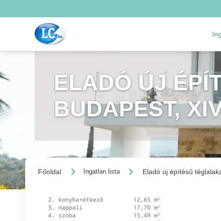
In
ELADÓ ÚJ ÉPÍ
BUDAPEST, XI
Főoldal
Eladó új építésű téglalak
Ingatlan lista