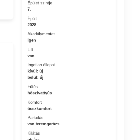
Épület szintje
7.
Épült
2028
Akadálymentes
igen
Lift
van
Ingatlan állapot
kívül: új
belül: új
Fűtés
hőszivattyús
Komfort
összkomfort
Parkolás
van teremgarázs
Kilátás
utcára