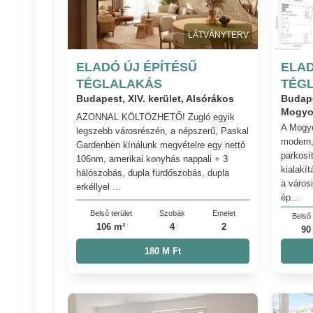
LÁTVÁNYTERV
ELADÓ ÚJ ÉPÍTÉSŰ
ELAD
TÉGLALAKÁS
TÉG
Budapest, XIV. kerület, Alsórákos
Budape
Mogyo
AZONNAL KÖLTÖZHETŐ! Zugló egyik
A Mogyo
legszebb városrészén, a népszerű, Paskal
modern,
Gardenben kínálunk megvételre egy nettó
parkosít
106nm, amerikai konyhás nappali + 3
kialakít
hálószobás, dupla fürdőszobás, dupla
a város
erkéllyel ...
ép...
Belső terület
Szobák
Emelet
Belső 
106 m²
4
2
90
180 M Ft