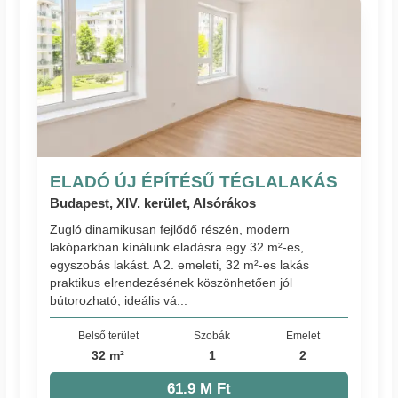
ELADÓ ÚJ ÉPÍTÉSŰ TÉGLALAKÁS
Budapest, XIV. kerület, Alsórákos
Zugló dinamikusan fejlődő részén, modern
lakóparkban kínálunk eladásra egy 32 m²-es,
egyszobás lakást. A 2. emeleti, 32 m²-es lakás
praktikus elrendezésének köszönhetően jól
bútorozható, ideális vá...
Belső terület
Szobák
Emelet
32 m²
1
2
61.9 M Ft