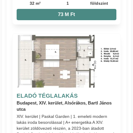
32 m²
1
földszint
73 M Ft
ELADÓ TÉGLALAKÁS
Budapest, XIV. kerület, Alsórákos, Bartl János
utca
XIV. kerület | Paskal Garden | 1. emeleti modern
lakás iroda besorolással | A+ energetika A XIV.
kerület zöldövezeti részén, a 2023-ban átadott