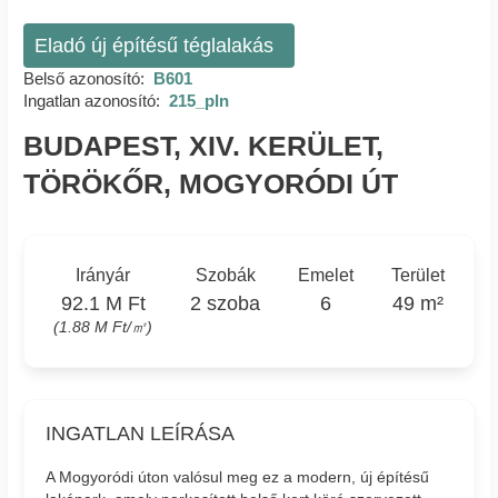
Eladó új építésű téglalakás
Belső azonosító:
B601
Ingatlan azonosító:
215_pln
BUDAPEST, XIV. KERÜLET,
TÖRÖKŐR, MOGYORÓDI ÚT
Irányár
Szobák
Emelet
Terület
92.1 M Ft
2 szoba
6
49 m²
(1.88 M Ft/㎡)
INGATLAN LEÍRÁSA
A Mogyoródi úton valósul meg ez a modern, új építésű