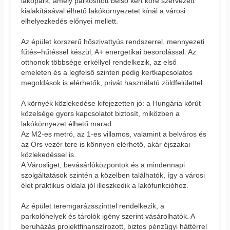
lakópark, amely parkosított belső kert köré szervezett
kialakításával élhető lakókörnyezetet kínál a városi
elhelyezkedés előnyei mellett.
Az épület korszerű hőszivattyús rendszerrel, mennyezeti
fűtés–hűtéssel készül, A+ energetikai besorolással. Az
otthonok többsége erkéllyel rendelkezik, az első
emeleten és a legfelső szinten pedig kertkapcsolatos
megoldások is elérhetők, privát használatú zöldfelülettel.
A környék közlekedése kifejezetten jó: a Hungária körút
közelsége gyors kapcsolatot biztosít, miközben a
lakókörnyezet élhető marad.
Az M2-es metró, az 1-es villamos, valamint a belváros és
az Örs vezér tere is könnyen elérhető, akár éjszakai
közlekedéssel is.
A Városliget, bevásárlóközpontok és a mindennapi
szolgáltatások szintén a közelben találhatók, így a városi
élet praktikus oldala jól illeszkedik a lakófunkcióhoz.
Az épület teremgarázsszinttel rendelkezik, a
parkolóhelyek és tárolók igény szerint vásárolhatók. A
beruházás projektfinanszírozott, biztos pénzügyi háttérrel