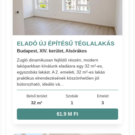
ELADÓ ÚJ ÉPÍTÉSŰ TÉGLALAKÁS
Budapest, XIV. kerület, Alsórákos
Zugló dinamikusan fejlődő részén, modern
lakóparkban kínálunk eladásra egy 32 m²-es,
egyszobás lakást. A 2. emeleti, 32 m²-es lakás
praktikus elrendezésének köszönhetően jól
bútorozható, ideális vá...
Belső terület
Szobák
Emelet
32 m²
1
3
61.9 M Ft