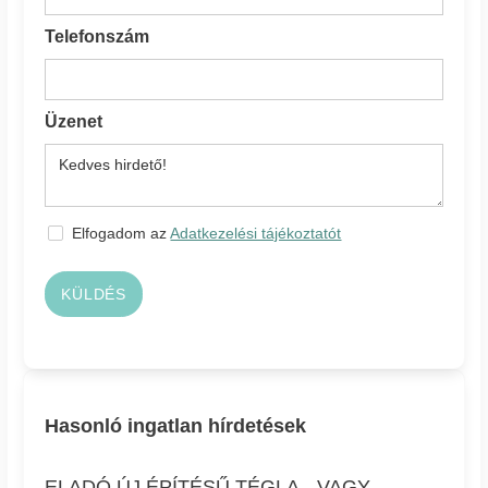
Telefonszám
Üzenet
Elfogadom az
Adatkezelési tájékoztatót
KÜLDÉS
Hasonló ingatlan hírdetések
ELADÓ ÚJ ÉPÍTÉSŰ TÉGLA-, VAGY