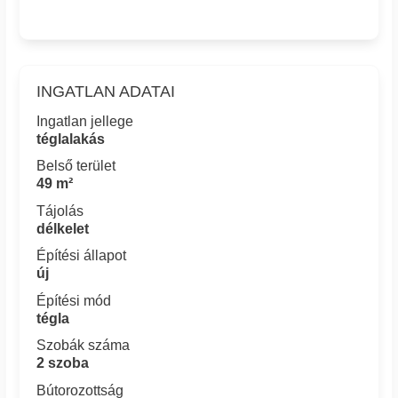
INGATLAN ADATAI
Ingatlan jellege
téglalakás
Belső terület
49 m²
Tájolás
délkelet
Építési állapot
új
Építési mód
tégla
Szobák száma
2 szoba
Bútorozottság