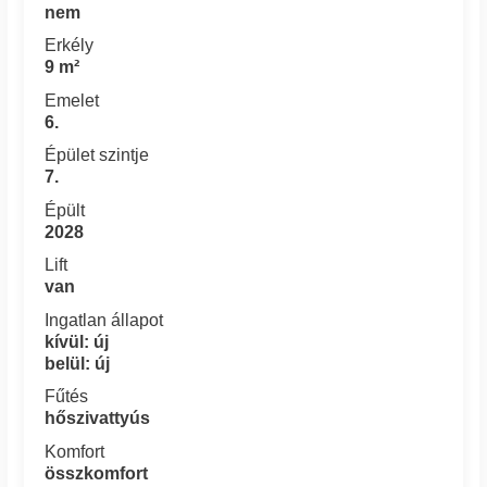
nem
Erkély
9 m²
Emelet
6.
Épület szintje
7.
Épült
2028
Lift
van
Ingatlan állapot
kívül: új
belül: új
Fűtés
hőszivattyús
Komfort
összkomfort