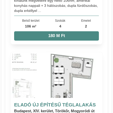
kínálunk megvételre egy nettó 106nm, amerikai
konyhás nappali + 3 hálószobás, dupla fürdőszobás,
dupla erkéllyel ...
Belső terület
Szobák
Emelet
106 m²
4
2
180 M Ft
ELADÓ ÚJ ÉPÍTÉSŰ TÉGLALAKÁS
Budapest, XIV. kerület, Törökőr, Mogyoródi út