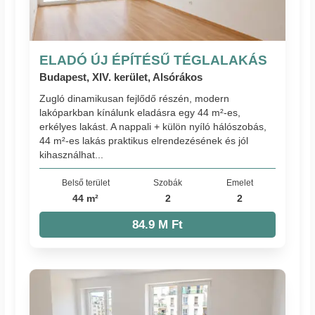
ELADÓ ÚJ ÉPÍTÉSŰ TÉGLALAKÁS
Budapest, XIV. kerület, Alsórákos
Zugló dinamikusan fejlődő részén, modern
lakóparkban kínálunk eladásra egy 44 m²-es,
erkélyes lakást. A nappali + külön nyíló hálószobás,
44 m²-es lakás praktikus elrendezésének és jól
kihasználhat...
Belső terület
Szobák
Emelet
44 m²
2
2
84.9 M Ft