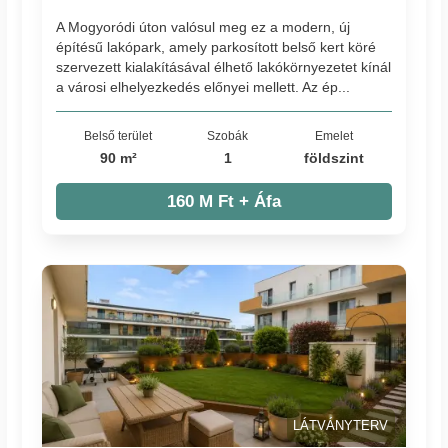
A Mogyoródi úton valósul meg ez a modern, új
építésű lakópark, amely parkosított belső kert köré
szervezett kialakításával élhető lakókörnyezetet kínál
a városi elhelyezkedés előnyei mellett. Az ép...
Belső terület
Szobák
Emelet
90 m²
1
földszint
160 M Ft + Áfa
LÁTVÁNYTERV