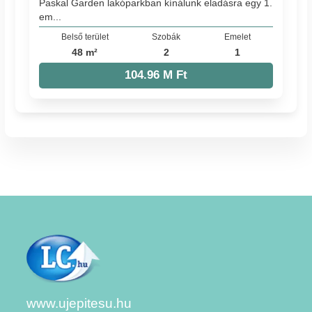
Paskal Garden lakóparkban kínálunk eladásra egy 1.
em...
Belső terület
Szobák
Emelet
48 m²
2
1
104.96 M Ft
www.ujepitesu.hu