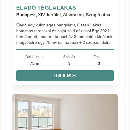
ELADÓ TÉGLALAKÁS
Budapest, XIV. kerület, Alsórákos, Szugló utca
Eladó egy különleges hangulatú, újszerű lakás
hatalmas terasszal és saját zöld oázissal Egy 2021-
ben átadott, modern társasház 3. emeletén kínálunk
megvételre egy 75 m²-es, nappali + 2 szobás, déli...
Belső terület
Szobák
Emelet
75 m²
3
3
169.9 M Ft