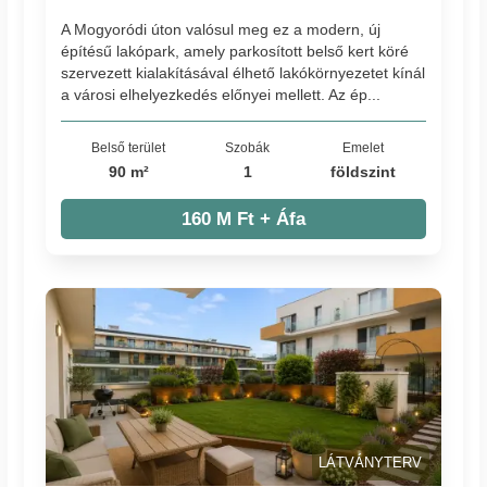
A Mogyoródi úton valósul meg ez a modern, új
építésű lakópark, amely parkosított belső kert köré
szervezett kialakításával élhető lakókörnyezetet kínál
a városi elhelyezkedés előnyei mellett. Az ép...
Belső terület
Szobák
Emelet
90 m²
1
földszint
160 M Ft + Áfa
LÁTVÁNYTERV