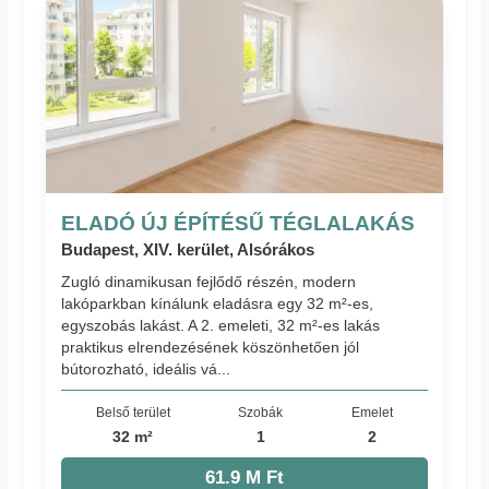
ELADÓ ÚJ ÉPÍTÉSŰ TÉGLALAKÁS
Budapest, XIV. kerület, Alsórákos
Zugló dinamikusan fejlődő részén, modern
lakóparkban kínálunk eladásra egy 32 m²-es,
egyszobás lakást. A 2. emeleti, 32 m²-es lakás
praktikus elrendezésének köszönhetően jól
bútorozható, ideális vá...
Belső terület
Szobák
Emelet
32 m²
1
2
61.9 M Ft