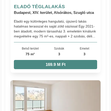
ELADÓ TÉGLALAKÁS
Budapest, XIV. kerület, Alsórákos, Szugló utca
Eladó egy különleges hangulatú, újszerű lakás
hatalmas terasszal és saját zöld oázissal Egy 2021-
ben átadott, modern társasház 3. emeletén kínálunk
megvételre egy 75 m²-es, nappali + 2 szobás, déli...
Belső terület
Szobák
Emelet
75 m²
3
3
169.9 M Ft