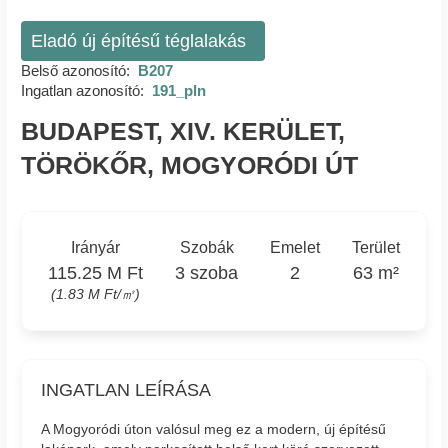
Eladó új építésű téglalakás
Belső azonosító:
B207
Ingatlan azonosító:
191_pln
BUDAPEST, XIV. KERÜLET,
TÖRÖKŐR, MOGYORÓDI ÚT
Irányár
Szobák
Emelet
Terület
115.25 M Ft
3 szoba
2
63 m²
(1.83 M Ft/㎡)
INGATLAN LEÍRÁSA
A Mogyoródi úton valósul meg ez a modern, új építésű