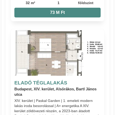
32 m²
1
földszint
73 M Ft
ELADÓ TÉGLALAKÁS
Budapest, XIV. kerület, Alsórákos, Bartl János
utca
XIV. kerület | Paskal Garden | 1. emeleti modern
lakás iroda besorolással | A+ energetika A XIV.
kerület zöldövezeti részén, a 2023-ban átadott