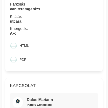
Parkolás
van teremgarázs
Kilátás
utcára
Energetika
A+:
HTML
PDF
KAPCSOLAT
Dalos Mariann
Planity Consulting