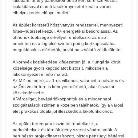
lakópark, amely parkosított belső kert köré szervezett
kialakításával élhető lakókörnyezetet kínál a városi
elhelyezkedés előnyei mellett.
Az épület korszerű hőszivattyús rendszerrel, mennyezeti
fűtés–hűtéssel készül, A+ energetikai besorolással. Az
otthonok többsége erkéllyel rendelkezik, az első
emeleten és a legfelső szinten pedig kertkapcsolatos
megoldások is elérhetők, privát használatú zöldfelülettel.
A környék közlekedése kifejezetten jó: a Hungária körút
közelsége gyors kapcsolatot biztosít, miközben a
lakókörnyezet élhető marad.
Az M2-es metró, az 1-es villamos, valamint a belváros és
az Örs vezér tere is könnyen elérhető, akár éjszakai
közlekedéssel is.
A Városliget, bevásárlóközpontok és a mindennapi
szolgáltatások szintén a közelben találhatók, így a városi
élet praktikus oldala jól illeszkedik a lakófunkcióhoz.
Az épület teremgarázsszinttel rendelkezik, a
parkolóhelyek és tárolók igény szerint vásárolhatók. A
beruházás projektfinanszírozott, biztos pénzügyi háttérrel