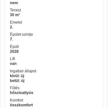
nem
Terasz
30 m²
Emelet
2.
Épület szintje
7.
Épült
2028
Lift
van
Ingatlan állapot
kívül: új
belül: új
Fűtés
hőszivattyús
Komfort
összkomfort