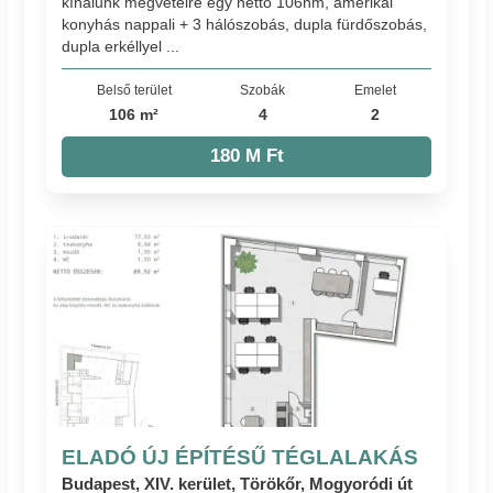
kínálunk megvételre egy nettó 106nm, amerikai
konyhás nappali + 3 hálószobás, dupla fürdőszobás,
dupla erkéllyel ...
Belső terület
Szobák
Emelet
106 m²
4
2
180 M Ft
ELADÓ ÚJ ÉPÍTÉSŰ TÉGLALAKÁS
Budapest, XIV. kerület, Törökőr, Mogyoródi út