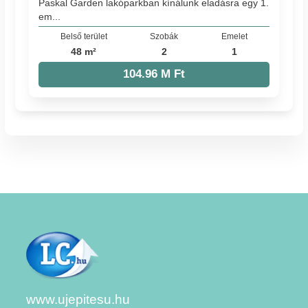
Paskal Garden lakóparkban kínálunk eladásra egy 1.
em...
Belső terület
Szobák
Emelet
48 m²
2
1
104.96 M Ft
www.ujepitesu.hu