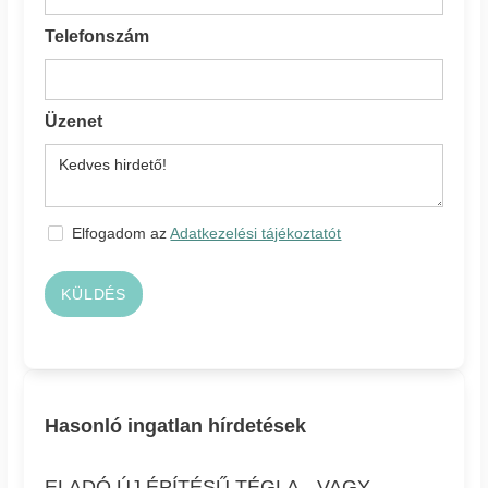
Telefonszám
Üzenet
Elfogadom az
Adatkezelési tájékoztatót
KÜLDÉS
Hasonló ingatlan hírdetések
ELADÓ ÚJ ÉPÍTÉSŰ TÉGLA-, VAGY