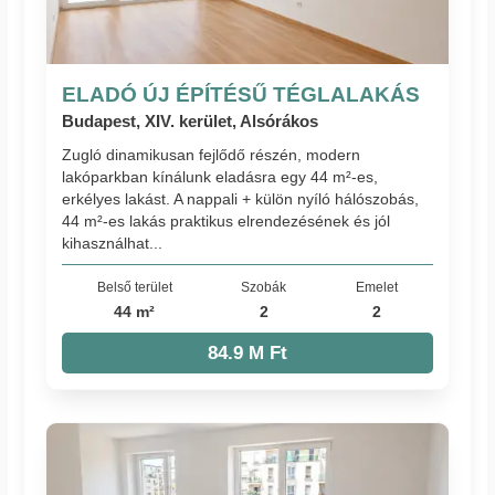
ELADÓ ÚJ ÉPÍTÉSŰ TÉGLALAKÁS
Budapest, XIV. kerület, Alsórákos
Zugló dinamikusan fejlődő részén, modern
lakóparkban kínálunk eladásra egy 44 m²-es,
erkélyes lakást. A nappali + külön nyíló hálószobás,
44 m²-es lakás praktikus elrendezésének és jól
kihasználhat...
Belső terület
Szobák
Emelet
44 m²
2
2
84.9 M Ft