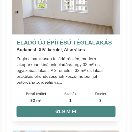
ELADÓ ÚJ ÉPÍTÉSŰ TÉGLALAKÁS
Budapest, XIV. kerület, Alsórákos
Zugló dinamikusan fejlődő részén, modern
lakóparkban kínálunk eladásra egy 32 m²-es,
egyszobás lakást. A 2. emeleti, 32 m²-es lakás
praktikus elrendezésének köszönhetően jól
bútorozható, ideális vá...
Belső terület
Szobák
Emelet
32 m²
1
3
61.9 M Ft