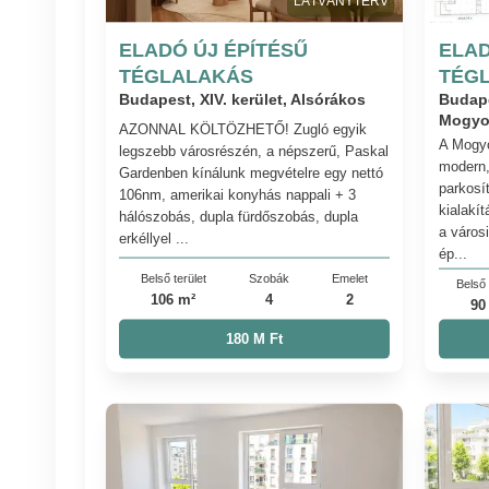
LÁTVÁNYTERV
ELADÓ ÚJ ÉPÍTÉSŰ
ELAD
TÉGLALAKÁS
TÉG
Budapest, XIV. kerület, Alsórákos
Budape
Mogyo
AZONNAL KÖLTÖZHETŐ! Zugló egyik
A Mogyo
legszebb városrészén, a népszerű, Paskal
modern,
Gardenben kínálunk megvételre egy nettó
parkosít
106nm, amerikai konyhás nappali + 3
kialakít
hálószobás, dupla fürdőszobás, dupla
a város
erkéllyel ...
ép...
Belső terület
Szobák
Emelet
Belső 
106 m²
4
2
90
180 M Ft