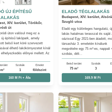
LÁTVÁ
Ó ÚJ ÉPÍTÉSŰ
ELADÓ TÉGLALAKÁS
LALAKÁS
Budapest, XIV. kerület, Alsór
Szugló utca
st, XIV. kerület, Törökőr,
ródi út
Eladó egy különleges hangulatú, ú
ródi úton valósul meg ez a
lakás hatalmas terasszal és saját 
 új építésű lakópark, amely
oázissal Egy 2021-ben átadott, m
ott belső kert köré szervezett
társasház 3. emeletén kínálunk
ásával élhető lakókörnyezetet kínál
megvételre egy 75 m²-es, nappali 
i elhelyezkedés előnyei mellett. Az
szobás, déli...
Belső terület
Szobák
E
terület
Szobák
Emelet
75 m²
3
 m²
1
földszint
160 M Ft + Áfa
169.9 M Ft