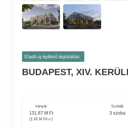
Eladó új építésű téglalakás
BUDAPEST, XIV. KERÜ
Irányár
Szobák
131.87 M Ft
3 szoba
(1.65 M Ft/㎡)