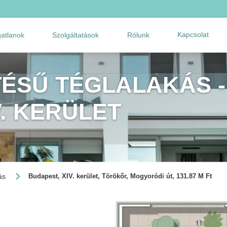
Kapcsolat
gatlanok
Szolgáltatások
Rólunk
TÉSŰ TÉGLALAKÁS -
V. KERÜLET
ás
Budapest, XIV. kerület, Törökőr, Mogyoródi út, 131.87 M Ft