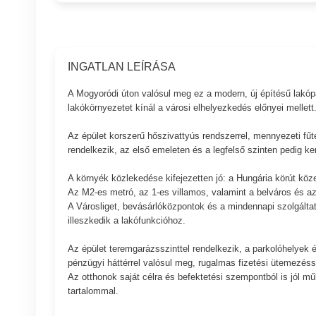
INGATLAN LEÍRÁSA
A Mogyoródi úton valósul meg ez a modern, új építésű lakópar
lakókörnyezetet kínál a városi elhelyezkedés előnyei mellett
Az épület korszerű hőszivattyús rendszerrel, mennyezeti fűt
rendelkezik, az első emeleten és a legfelső szinten pedig ker
A környék közlekedése kifejezetten jó: a Hungária körút köz
Az M2-es metró, az 1-es villamos, valamint a belváros és az
A Városliget, bevásárlóközpontok és a mindennapi szolgáltatás
illeszkedik a lakófunkcióhoz.
Az épület teremgarázsszinttel rendelkezik, a parkolóhelyek és
pénzügyi háttérrel valósul meg, rugalmas fizetési ütemezéss
Az otthonok saját célra és befektetési szempontból is jól mű
tartalommal.