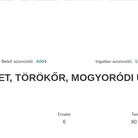
Belső azonosító:
A604
Ingatlan azonosító:
1
LET, TÖRÖKŐR, MOGYORÓDI 
Emelet
Ter
6
80