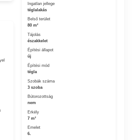
Ingatlan jellege
téglalakás
Belső terület
80 m²
Tájolás
északkelet
Építési állapot
új
yel
Építési mód
tégla
Szobák száma
3 szoba
Bútorozottság
nem
s
Erkély
7 m²
Emelet
6.