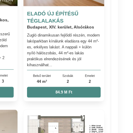
NYTERV
ELADÓ ÚJ ÉPÍTÉSŰ
ákos,
TÉGLALAKÁS
Budapest, XIV. kerület, Alsórákos
jszerű
Zugló dinamikusan fejlődő részén, modern
zöld
lakóparkban kínálunk eladásra egy 44 m²-
odern
es, erkélyes lakást. A nappali + külön
nyíló hálószobás, 44 m²-es lakás
+ 2
praktikus elrendezésének és jól
kihasználhat...
melet
Belső terület
Szobák
Emelet
3
44 m²
2
2
84.9 M Ft