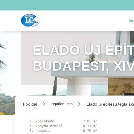
In
ELADÓ ÚJ ÉPÍ
BUDAPEST, XI
Főoldal
Eladó új építésű téglalak
Ingatlan lista