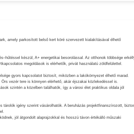
k, amely parkosított belső kert köré szervezett kialakításával élhető
.
és–hűtéssel készül, A+ energetikai besorolással. Az otthonok többsége erkéll
tkapcsolatos megoldások is elérhetők, privát használatú zöldfelülettel.
elsége gyors kapcsolatot biztosít, miközben a lakókörnyezet élhető marad.
 Örs vezér tere is könnyen elérhető, akár éjszakai közlekedéssel is.
ok szintén a közelben találhatók, így a városi élet praktikus oldala jól
 tárolók igény szerint vásárolhatók. A beruházás projektfinanszírozott, bizto
el.
ködnek, jól átgondolt alaprajzokkal és hosszú távon értékálló műszaki