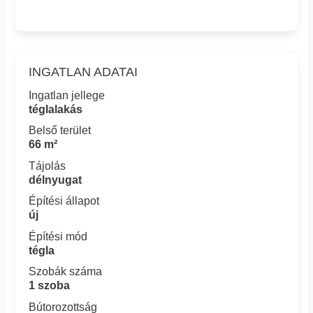
INGATLAN ADATAI
Ingatlan jellege
téglalakás
Belső terület
66 m²
Tájolás
délnyugat
Építési állapot
új
Építési mód
tégla
Szobák száma
1 szoba
Bútorozottság