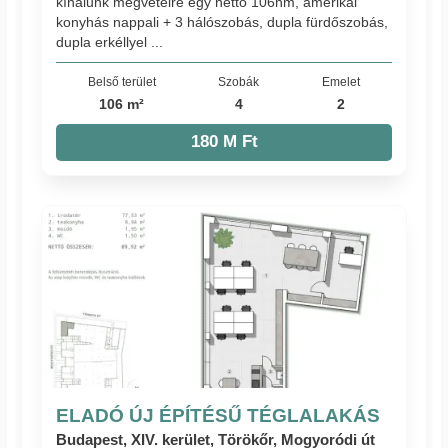
kínálunk megvételre egy nettó 106nm, amerikai
konyhás nappali + 3 hálószobás, dupla fürdőszobás,
dupla erkéllyel ...
Belső terület
Szobák
Emelet
106 m²
4
2
180 M Ft
ELADÓ ÚJ ÉPÍTÉSŰ TÉGLALAKÁS
Budapest, XIV. kerület, Törökőr, Mogyoródi út