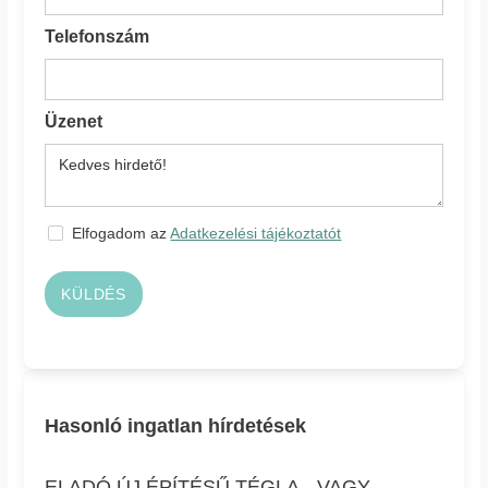
Telefonszám
Üzenet
Elfogadom az
Adatkezelési tájékoztatót
KÜLDÉS
Hasonló ingatlan hírdetések
ELADÓ ÚJ ÉPÍTÉSŰ TÉGLA-, VAGY