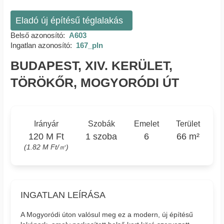
Eladó új építésű téglalakás
Belső azonosító:
A603
Ingatlan azonosító:
167_pln
BUDAPEST, XIV. KERÜLET,
TÖRÖKŐR, MOGYORÓDI ÚT
Irányár
Szobák
Emelet
Terület
120 M Ft
1 szoba
6
66 m²
(1.82 M Ft/㎡)
INGATLAN LEÍRÁSA
A Mogyoródi úton valósul meg ez a modern, új építésű