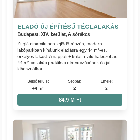
ELADÓ ÚJ ÉPÍTÉSŰ TÉGLALAKÁS
Budapest, XIV. kerület, Alsórákos
Zugló dinamikusan fejlődő részén, modern
lakóparkban kínálunk eladásra egy 44 m²-es,
erkélyes lakást. A nappali + külön nyíló hálószobás,
44 m²-es lakás praktikus elrendezésének és jól
kihasználhat...
Belső terület
Szobák
Emelet
44 m²
2
2
84.9 M Ft