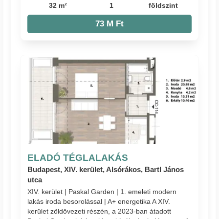
32 m²
1
földszint
73 M Ft
ELADÓ TÉGLALAKÁS
Budapest, XIV. kerület, Alsórákos, Bartl János
utca
XIV. kerület | Paskal Garden | 1. emeleti modern
lakás iroda besorolással | A+ energetika A XIV.
kerület zöldövezeti részén, a 2023-ban átadott