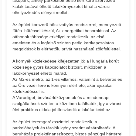
lakópark, amely parkosított belső kert köré szervezett
kialakításával élhető lakókörnyezetet kínál a városi
elhelyezkedés előnyei mellett.
Az épület korszerű hőszivattyús rendszerrel, mennyezeti
fűtés–hűtéssel készül, A+ energetikai besorolással. Az
otthonok többsége erkéllyel rendelkezik, az első
emeleten és a legfelső szinten pedig kertkapcsolatos
megoldások is elérhetők, privát használatú zöldfelülettel.
A környék közlekedése kifejezetten jó: a Hungária körút
közelsége gyors kapcsolatot biztosít, miközben a
lakókörnyezet élhető marad.
Az M2-es metró, az 1-es villamos, valamint a belváros és
az Örs vezér tere is könnyen elérhető, akár éjszakai
közlekedéssel is.
A Városliget, bevásárlóközpontok és a mindennapi
szolgáltatások szintén a közelben találhatók, így a városi
élet praktikus oldala jól illeszkedik a lakófunkcióhoz.
Az épület teremgarázsszinttel rendelkezik, a
parkolóhelyek és tárolók igény szerint vásárolhatók. A
beruházás projektfinanszírozott, biztos pénzügyi háttérrel