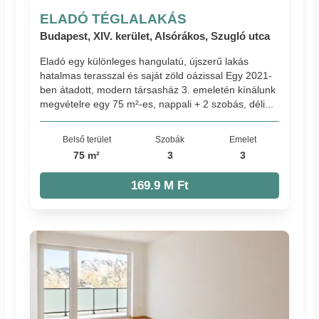
ELADÓ TÉGLALAKÁS
Budapest, XIV. kerület, Alsórákos, Szugló utca
Eladó egy különleges hangulatú, újszerű lakás
hatalmas terasszal és saját zöld oázissal Egy 2021-
ben átadott, modern társasház 3. emeletén kínálunk
megvételre egy 75 m²-es, nappali + 2 szobás, déli...
Belső terület
Szobák
Emelet
75 m²
3
3
169.9 M Ft