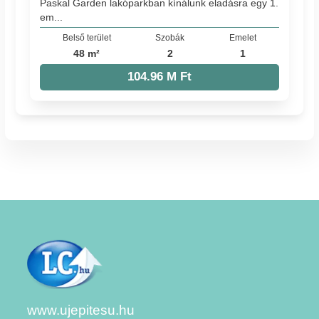
Paskal Garden lakóparkban kínálunk eladásra egy 1.
em...
Belső terület
Szobák
Emelet
48 m²
2
1
104.96 M Ft
www.ujepitesu.hu