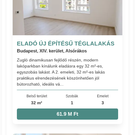
ELADÓ ÚJ ÉPÍTÉSŰ TÉGLALAKÁS
Budapest, XIV. kerület, Alsórákos
Zugló dinamikusan fejlődő részén, modern
lakóparkban kínálunk eladásra egy 32 m²-es,
egyszobás lakást. A 2. emeleti, 32 m²-es lakás
praktikus elrendezésének köszönhetően jól
bútorozható, ideális vá...
Belső terület
Szobák
Emelet
32 m²
1
3
61.9 M Ft