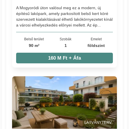
A Mogyoródi úton valósul meg ez a modern, új
építésű lakópark, amely parkosított belső kert köré
szervezett kialakításával élhető lakókörnyezetet kínál
a városi elhelyezkedés előnyei mellett. Az ép...
Belső terület
Szobák
Emelet
90 m²
1
földszint
160 M Ft + Áfa
LÁTVÁNYTERV