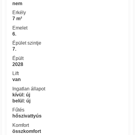
nem
Erkély
7 m²
Emelet
6.
Épület szintje
7.
Épült
2028
Lift
van
Ingatlan állapot
kívül: új
belül: új
Fűtés
hőszivattyús
Komfort
összkomfort