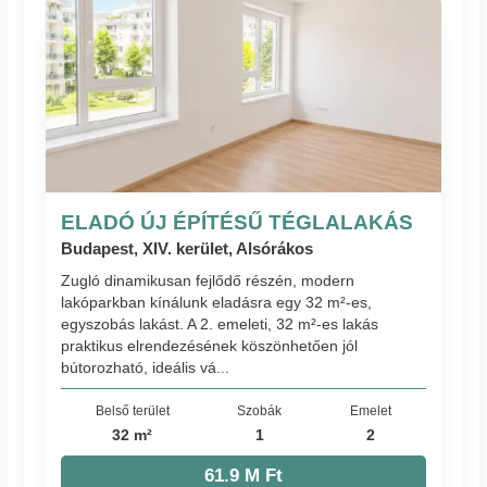
ELADÓ ÚJ ÉPÍTÉSŰ TÉGLALAKÁS
Budapest, XIV. kerület, Alsórákos
Zugló dinamikusan fejlődő részén, modern
lakóparkban kínálunk eladásra egy 32 m²-es,
egyszobás lakást. A 2. emeleti, 32 m²-es lakás
praktikus elrendezésének köszönhetően jól
bútorozható, ideális vá...
Belső terület
Szobák
Emelet
32 m²
1
2
61.9 M Ft