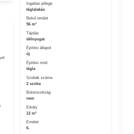
Ingatlan jellege
téglalakás
Belső terület
56 m²
Tájolás
délnyugat
Építési állapot
új
yel
Építési mód
tégla
Szobák száma
2 szoba
Bútorozottság
nem
s
Erkély
12 m²
Emelet
6.