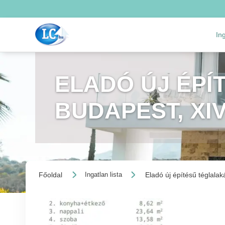
In
ELADÓ ÚJ ÉPÍ
BUDAPEST, XI
Főoldal
Eladó új építésű téglalak
Ingatlan lista