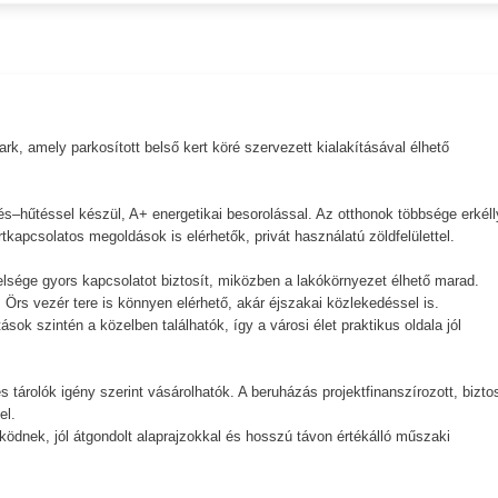
k, amely parkosított belső kert köré szervezett kialakításával élhető
.
és–hűtéssel készül, A+ energetikai besorolással. Az otthonok többsége erkéll
tkapcsolatos megoldások is elérhetők, privát használatú zöldfelülettel.
elsége gyors kapcsolatot biztosít, miközben a lakókörnyezet élhető marad.
 Örs vezér tere is könnyen elérhető, akár éjszakai közlekedéssel is.
ok szintén a közelben találhatók, így a városi élet praktikus oldala jól
 tárolók igény szerint vásárolhatók. A beruházás projektfinanszírozott, bizto
el.
ködnek, jól átgondolt alaprajzokkal és hosszú távon értékálló műszaki