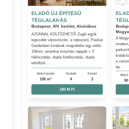
LÁTVÁNYTERV
ELADÓ ÚJ ÉPÍTÉSŰ
ELAD
TÉGLALAKÁS
TÉG
Budapest, XIV. kerület, Alsórákos
Budape
Mogyo
AZONNAL KÖLTÖZHETŐ! Zugló egyik
A Mogyo
legszebb városrészén, a népszerű, Paskal
modern,
Gardenben kínálunk megvételre egy nettó
parkosít
106nm, amerikai konyhás nappali + 3
kialakít
hálószobás, dupla fürdőszobás, dupla
a város
erkéllyel ...
ép...
Belső terület
Szobák
Emelet
Belső 
106 m²
4
2
90
180 M Ft