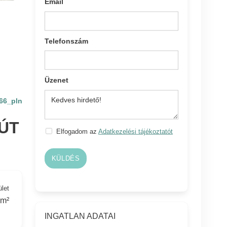
Email
Telefonszám
Üzenet
66_pln
ÚT
Elfogadom az
Adatkezelési tájékoztatót
KÜLDÉS
ület
 m²
INGATLAN ADATAI