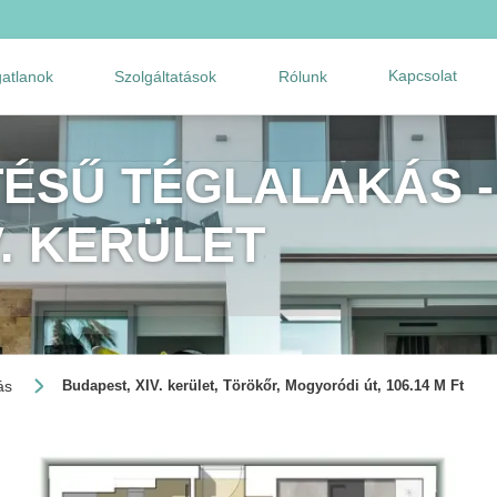
Kapcsolat
gatlanok
Szolgáltatások
Rólunk
TÉSŰ TÉGLALAKÁS -
V. KERÜLET
ás
Budapest, XIV. kerület, Törökőr, Mogyoródi út, 106.14 M Ft