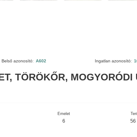
Belső azonosító:
A602
Ingatlan azonosító:
1
LET, TÖRÖKŐR, MOGYORÓDI 
Emelet
Ter
6
56