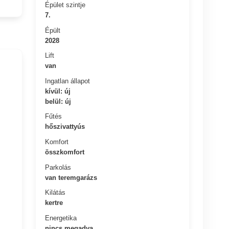
Épület szintje
7.
Épült
2028
Lift
van
Ingatlan állapot
kívül: új
belül: új
Fűtés
hőszivattyús
Komfort
összkomfort
Parkolás
van teremgarázs
Kilátás
kertre
Energetika
nincs megadva