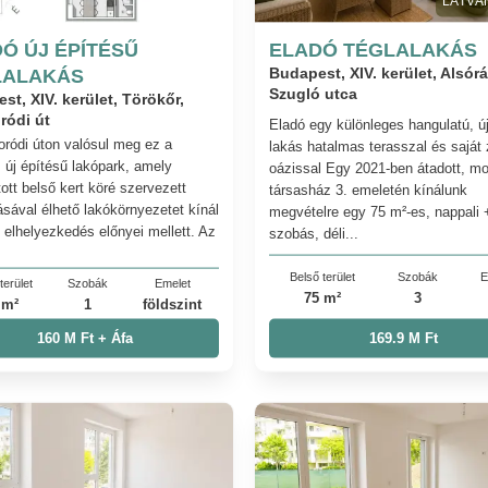
LÁTVÁ
Ó ÚJ ÉPÍTÉSŰ
ELADÓ TÉGLALAKÁS
LALAKÁS
Budapest, XIV. kerület, Alsór
Szugló utca
st, XIV. kerület, Törökőr,
ródi út
Eladó egy különleges hangulatú, ú
ródi úton valósul meg ez a
lakás hatalmas terasszal és saját 
 új építésű lakópark, amely
oázissal Egy 2021-ben átadott, m
ott belső kert köré szervezett
társasház 3. emeletén kínálunk
ásával élhető lakókörnyezetet kínál
megvételre egy 75 m²-es, nappali 
i elhelyezkedés előnyei mellett. Az
szobás, déli...
Belső terület
Szobák
E
terület
Szobák
Emelet
75 m²
3
 m²
1
földszint
160 M Ft + Áfa
169.9 M Ft