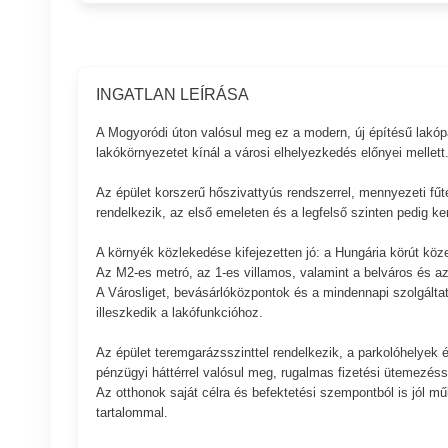
INGATLAN LEÍRÁSA
A Mogyoródi úton valósul meg ez a modern, új építésű lakópar
lakókörnyezetet kínál a városi elhelyezkedés előnyei mellett
Az épület korszerű hőszivattyús rendszerrel, mennyezeti fűt
rendelkezik, az első emeleten és a legfelső szinten pedig ker
A környék közlekedése kifejezetten jó: a Hungária körút köz
Az M2-es metró, az 1-es villamos, valamint a belváros és az
A Városliget, bevásárlóközpontok és a mindennapi szolgáltatás
illeszkedik a lakófunkcióhoz.
Az épület teremgarázsszinttel rendelkezik, a parkolóhelyek és
pénzügyi háttérrel valósul meg, rugalmas fizetési ütemezéss
Az otthonok saját célra és befektetési szempontból is jól mű
tartalommal.