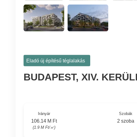
Eladó új építésű téglalakás
BUDAPEST, XIV. KERÜ
Irányár
Szobák
106.14 M Ft
2 szoba
(1.9 M Ft/㎡)