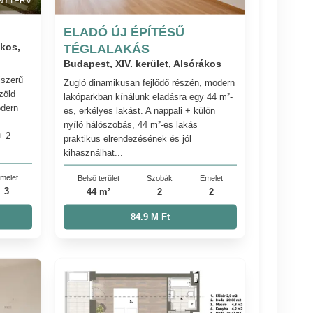
NYTERV
ELADÓ ÚJ ÉPÍTÉSŰ
ákos,
TÉGLALAKÁS
Budapest, XIV. kerület, Alsórákos
jszerű
Zugló dinamikusan fejlődő részén, modern
zöld
lakóparkban kínálunk eladásra egy 44 m²-
odern
es, erkélyes lakást. A nappali + külön
nyíló hálószobás, 44 m²-es lakás
+ 2
praktikus elrendezésének és jól
kihasználhat...
melet
Belső terület
Szobák
Emelet
3
44 m²
2
2
84.9 M Ft