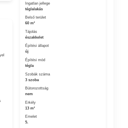
Ingatlan jellege
téglalakás
Belső terület
60 m²
Tájolás
északkelet
Építési állapot
új
yel
Építési mód
tégla
Szobák száma
3 szoba
Bútorozottság
nem
s
Erkély
13 m²
Emelet
5.