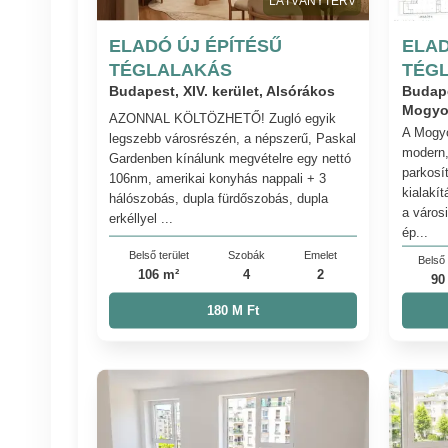
LÁTVÁNYTERV
ELADÓ ÚJ ÉPÍTÉSŰ
ELAD
TÉGLALAKÁS
TÉG
Budapest, XIV. kerület, Alsórákos
Budape
Mogyo
AZONNAL KÖLTÖZHETŐ! Zugló egyik
A Mogyo
legszebb városrészén, a népszerű, Paskal
modern,
Gardenben kínálunk megvételre egy nettó
parkosít
106nm, amerikai konyhás nappali + 3
kialakít
hálószobás, dupla fürdőszobás, dupla
a város
erkéllyel ...
ép...
Belső terület
Szobák
Emelet
Belső 
106 m²
4
2
90
180 M Ft