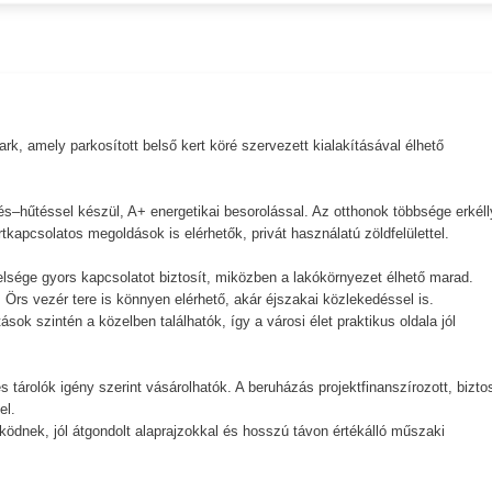
k, amely parkosított belső kert köré szervezett kialakításával élhető
.
és–hűtéssel készül, A+ energetikai besorolással. Az otthonok többsége erkéll
tkapcsolatos megoldások is elérhetők, privát használatú zöldfelülettel.
elsége gyors kapcsolatot biztosít, miközben a lakókörnyezet élhető marad.
 Örs vezér tere is könnyen elérhető, akár éjszakai közlekedéssel is.
ok szintén a közelben találhatók, így a városi élet praktikus oldala jól
 tárolók igény szerint vásárolhatók. A beruházás projektfinanszírozott, bizto
el.
ködnek, jól átgondolt alaprajzokkal és hosszú távon értékálló műszaki