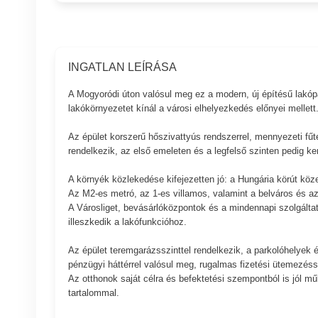
INGATLAN LEÍRÁSA
A Mogyoródi úton valósul meg ez a modern, új építésű lakópar
lakókörnyezetet kínál a városi elhelyezkedés előnyei mellett
Az épület korszerű hőszivattyús rendszerrel, mennyezeti fűt
rendelkezik, az első emeleten és a legfelső szinten pedig ker
A környék közlekedése kifejezetten jó: a Hungária körút köz
Az M2-es metró, az 1-es villamos, valamint a belváros és az
A Városliget, bevásárlóközpontok és a mindennapi szolgáltatás
illeszkedik a lakófunkcióhoz.
Az épület teremgarázsszinttel rendelkezik, a parkolóhelyek és
pénzügyi háttérrel valósul meg, rugalmas fizetési ütemezéss
Az otthonok saját célra és befektetési szempontból is jól mű
tartalommal.