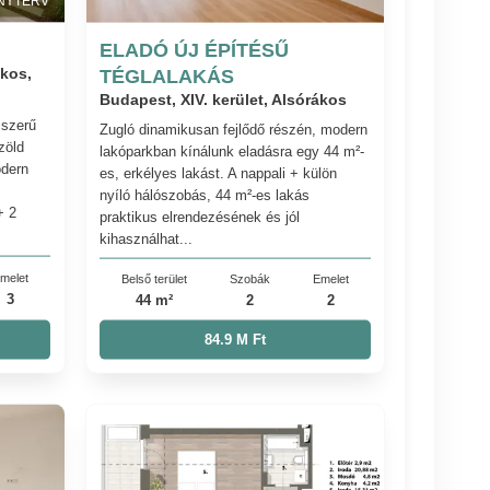
NYTERV
ELADÓ ÚJ ÉPÍTÉSŰ
ákos,
TÉGLALAKÁS
Budapest, XIV. kerület, Alsórákos
jszerű
Zugló dinamikusan fejlődő részén, modern
zöld
lakóparkban kínálunk eladásra egy 44 m²-
odern
es, erkélyes lakást. A nappali + külön
nyíló hálószobás, 44 m²-es lakás
+ 2
praktikus elrendezésének és jól
kihasználhat...
melet
Belső terület
Szobák
Emelet
3
44 m²
2
2
84.9 M Ft