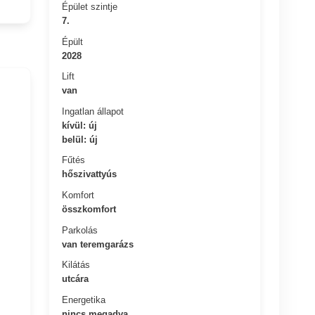
Épület szintje
7.
Épült
2028
Lift
van
Ingatlan állapot
kívül: új
belül: új
Fűtés
hőszivattyús
Komfort
összkomfort
Parkolás
van teremgarázs
Kilátás
utcára
Energetika
nincs megadva