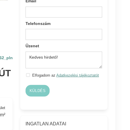
Email
Telefonszám
Üzenet
62_pln
ÚT
Elfogadom az
Adatkezelési tájékoztatót
KÜLDÉS
ület
 m²
INGATLAN ADATAI