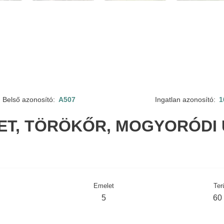
Belső azonosító:
A507
Ingatlan azonosító:
1
LET, TÖRÖKŐR, MOGYORÓDI 
Emelet
Ter
5
60