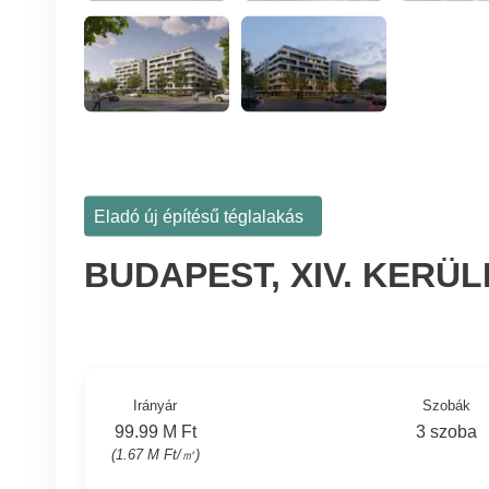
Eladó új építésű téglalakás
BUDAPEST, XIV. KERÜ
Irányár
Szobák
99.99 M Ft
3 szoba
(1.67 M Ft/㎡)