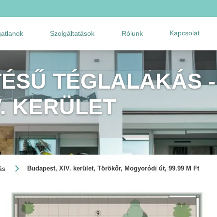
Kapcsolat
gatlanok
Szolgáltatások
Rólunk
TÉSŰ TÉGLALAKÁS -
V. KERÜLET
ás
Budapest, XIV. kerület, Törökőr, Mogyoródi út, 99.99 M Ft