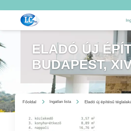
In
ELADÓ ÚJ ÉPÍ
BUDAPEST, XI
Főoldal
Eladó új építésű téglalak
Ingatlan lista