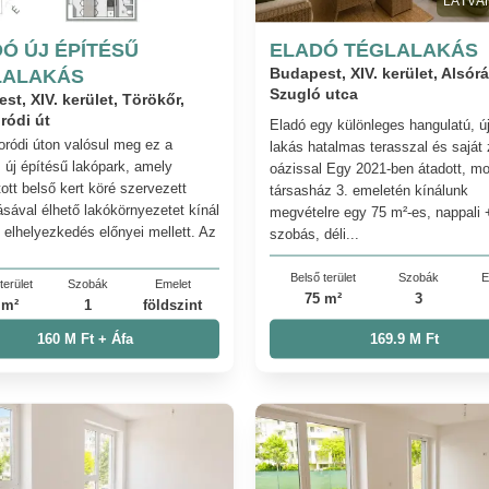
LÁTVÁ
Ó ÚJ ÉPÍTÉSŰ
ELADÓ TÉGLALAKÁS
LALAKÁS
Budapest, XIV. kerület, Alsór
Szugló utca
st, XIV. kerület, Törökőr,
ródi út
Eladó egy különleges hangulatú, ú
ródi úton valósul meg ez a
lakás hatalmas terasszal és saját 
 új építésű lakópark, amely
oázissal Egy 2021-ben átadott, m
ott belső kert köré szervezett
társasház 3. emeletén kínálunk
ásával élhető lakókörnyezetet kínál
megvételre egy 75 m²-es, nappali 
i elhelyezkedés előnyei mellett. Az
szobás, déli...
Belső terület
Szobák
E
terület
Szobák
Emelet
75 m²
3
 m²
1
földszint
160 M Ft + Áfa
169.9 M Ft