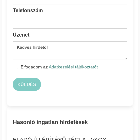
Telefonszám
Üzenet
Elfogadom az
Adatkezelési tájékoztatót
KÜLDÉS
Hasonló ingatlan hírdetések
ELADÓ ÚJ ÉPÍTÉSŰ TÉGLA-, VAGY