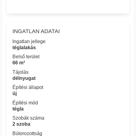
INGATLAN ADATAI
Ingatlan jellege
téglalakás
Belső terület
66 m²
Tájolás
délnyugat
Építési állapot
új
Építési mód
tégla
Szobák száma
2 szoba
Bútorozottság