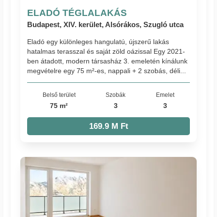
ELADÓ TÉGLALAKÁS
Budapest, XIV. kerület, Alsórákos, Szugló utca
Eladó egy különleges hangulatú, újszerű lakás
hatalmas terasszal és saját zöld oázissal Egy 2021-
ben átadott, modern társasház 3. emeletén kínálunk
megvételre egy 75 m²-es, nappali + 2 szobás, déli...
Belső terület
Szobák
Emelet
75 m²
3
3
169.9 M Ft