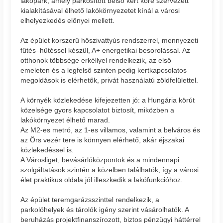
lakópark, amely parkosított belső kert köré szervezett
kialakításával élhető lakókörnyezetet kínál a városi
elhelyezkedés előnyei mellett.
Az épület korszerű hőszivattyús rendszerrel, mennyezeti
fűtés–hűtéssel készül, A+ energetikai besorolással. Az
otthonok többsége erkéllyel rendelkezik, az első
emeleten és a legfelső szinten pedig kertkapcsolatos
megoldások is elérhetők, privát használatú zöldfelülettel.
A környék közlekedése kifejezetten jó: a Hungária körút
közelsége gyors kapcsolatot biztosít, miközben a
lakókörnyezet élhető marad.
Az M2-es metró, az 1-es villamos, valamint a belváros és
az Örs vezér tere is könnyen elérhető, akár éjszakai
közlekedéssel is.
A Városliget, bevásárlóközpontok és a mindennapi
szolgáltatások szintén a közelben találhatók, így a városi
élet praktikus oldala jól illeszkedik a lakófunkcióhoz.
Az épület teremgarázsszinttel rendelkezik, a
parkolóhelyek és tárolók igény szerint vásárolhatók. A
beruházás projektfinanszírozott, biztos pénzügyi háttérrel