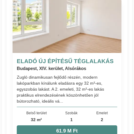
ELADÓ ÚJ ÉPÍTÉSŰ TÉGLALAKÁS
Budapest, XIV. kerület, Alsórákos
Zugló dinamikusan fejlődő részén, modern
lakóparkban kínálunk eladásra egy 32 m²-es,
egyszobás lakást. A 2. emeleti, 32 m²-es lakás
praktikus elrendezésének köszönhetően jól
bútorozható, ideális vá...
Belső terület
Szobák
Emelet
32 m²
1
2
61.9 M Ft