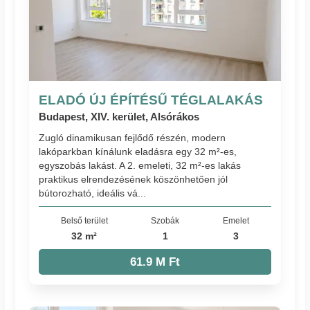
ELADÓ ÚJ ÉPÍTÉSŰ TÉGLALAKÁS
Budapest, XIV. kerület, Alsórákos
Zugló dinamikusan fejlődő részén, modern
lakóparkban kínálunk eladásra egy 32 m²-es,
egyszobás lakást. A 2. emeleti, 32 m²-es lakás
praktikus elrendezésének köszönhetően jól
bútorozható, ideális vá...
Belső terület
Szobák
Emelet
32 m²
1
3
61.9 M Ft