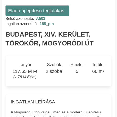
Eladó új építésű téglalakás
Belső azonosító:
A503
Ingatlan azonosító:
158_pln
BUDAPEST, XIV. KERÜLET,
TÖRÖKŐR, MOGYORÓDI ÚT
Irányár
Szobák
Emelet
Terület
117.65 M Ft
2 szoba
5
66 m²
(1.78 M Ft/㎡)
INGATLAN LEÍRÁSA
A Mogyoródi úton valósul meg ez a modern, új építésű