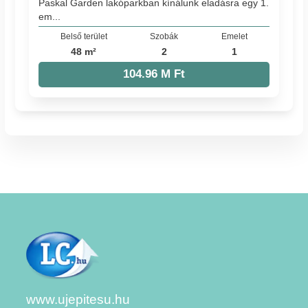
Paskal Garden lakóparkban kínálunk eladásra egy 1.
em...
Belső terület
Szobák
Emelet
48 m²
2
1
104.96 M Ft
www.ujepitesu.hu