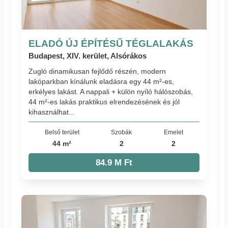
ELADÓ ÚJ ÉPÍTÉSŰ TÉGLALAKÁS
Budapest, XIV. kerület, Alsórákos
Zugló dinamikusan fejlődő részén, modern
lakóparkban kínálunk eladásra egy 44 m²-es,
erkélyes lakást. A nappali + külön nyíló hálószobás,
44 m²-es lakás praktikus elrendezésének és jól
kihasználhat...
Belső terület
Szobák
Emelet
44 m²
2
2
84.9 M Ft