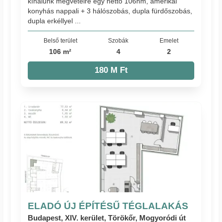
kínálunk megvételre egy nettó 106nm, amerikai
konyhás nappali + 3 hálószobás, dupla fürdőszobás,
dupla erkéllyel ...
Belső terület
Szobák
Emelet
106 m²
4
2
180 M Ft
ELADÓ ÚJ ÉPÍTÉSŰ TÉGLALAKÁS
Budapest, XIV. kerület, Törökőr, Mogyoródi út