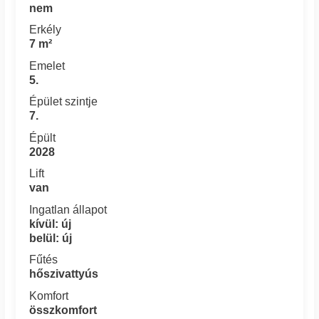
nem
Erkély
7 m²
Emelet
5.
Épület szintje
7.
Épült
2028
Lift
van
Ingatlan állapot
kívül: új
belül: új
Fűtés
hőszivattyús
Komfort
összkomfort