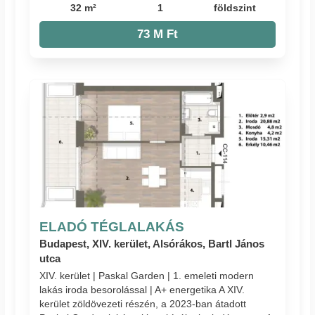
32 m²
1
földszint
73 M Ft
ELADÓ TÉGLALAKÁS
Budapest, XIV. kerület, Alsórákos, Bartl János
utca
XIV. kerület | Paskal Garden | 1. emeleti modern
lakás iroda besorolással | A+ energetika A XIV.
kerület zöldövezeti részén, a 2023-ban átadott