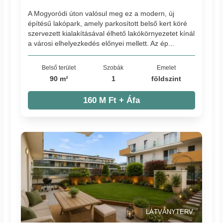
A Mogyoródi úton valósul meg ez a modern, új
építésű lakópark, amely parkosított belső kert köré
szervezett kialakításával élhető lakókörnyezetet kínál
a városi elhelyezkedés előnyei mellett. Az ép...
Belső terület
Szobák
Emelet
90 m²
1
földszint
160 M Ft + Áfa
LÁTVÁNYTERV