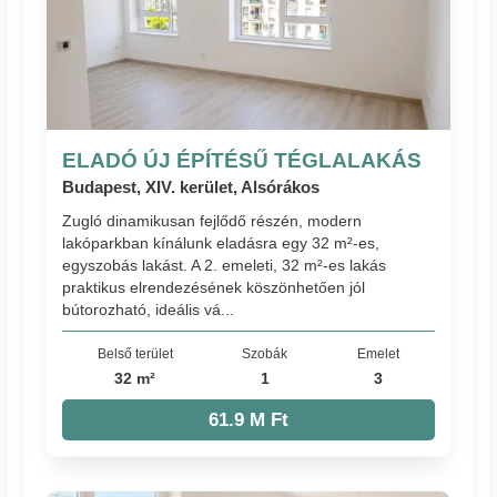
ELADÓ ÚJ ÉPÍTÉSŰ TÉGLALAKÁS
Budapest, XIV. kerület, Alsórákos
Zugló dinamikusan fejlődő részén, modern
lakóparkban kínálunk eladásra egy 32 m²-es,
egyszobás lakást. A 2. emeleti, 32 m²-es lakás
praktikus elrendezésének köszönhetően jól
bútorozható, ideális vá...
Belső terület
Szobák
Emelet
32 m²
1
3
61.9 M Ft