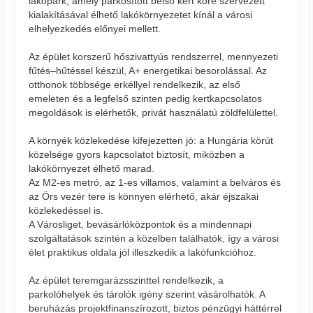
lakópark, amely parkosított belső kert köré szervezett
kialakításával élhető lakókörnyezetet kínál a városi
elhelyezkedés előnyei mellett.
Az épület korszerű hőszivattyús rendszerrel, mennyezeti
fűtés–hűtéssel készül, A+ energetikai besorolással. Az
otthonok többsége erkéllyel rendelkezik, az első
emeleten és a legfelső szinten pedig kertkapcsolatos
megoldások is elérhetők, privát használatú zöldfelülettel.
A környék közlekedése kifejezetten jó: a Hungária körút
közelsége gyors kapcsolatot biztosít, miközben a
lakókörnyezet élhető marad.
Az M2-es metró, az 1-es villamos, valamint a belváros és
az Örs vezér tere is könnyen elérhető, akár éjszakai
közlekedéssel is.
A Városliget, bevásárlóközpontok és a mindennapi
szolgáltatások szintén a közelben találhatók, így a városi
élet praktikus oldala jól illeszkedik a lakófunkcióhoz.
Az épület teremgarázsszinttel rendelkezik, a
parkolóhelyek és tárolók igény szerint vásárolhatók. A
beruházás projektfinanszírozott, biztos pénzügyi háttérrel