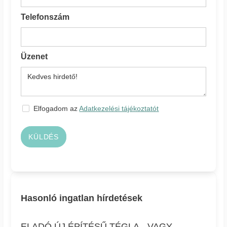
Telefonszám
Üzenet
Elfogadom az
Adatkezelési tájékoztatót
KÜLDÉS
Hasonló ingatlan hírdetések
ELADÓ ÚJ ÉPÍTÉSŰ TÉGLA-, VAGY