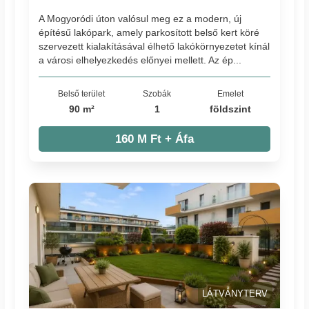
A Mogyoródi úton valósul meg ez a modern, új
építésű lakópark, amely parkosított belső kert köré
szervezett kialakításával élhető lakókörnyezetet kínál
a városi elhelyezkedés előnyei mellett. Az ép...
Belső terület
Szobák
Emelet
90 m²
1
földszint
160 M Ft + Áfa
LÁTVÁNYTERV