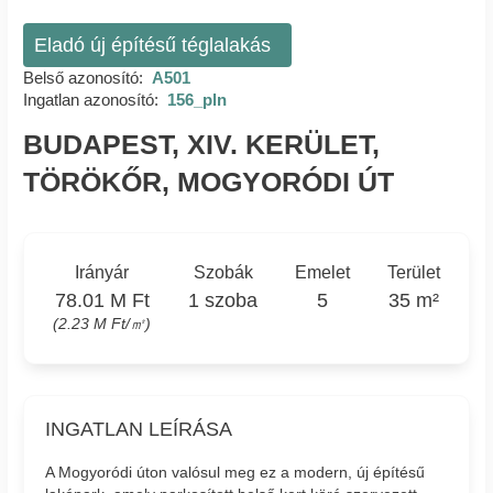
Eladó új építésű téglalakás
Belső azonosító:
A501
Ingatlan azonosító:
156_pln
BUDAPEST, XIV. KERÜLET,
TÖRÖKŐR, MOGYORÓDI ÚT
Irányár
Szobák
Emelet
Terület
78.01 M Ft
1 szoba
5
35 m²
(2.23 M Ft/㎡)
INGATLAN LEÍRÁSA
A Mogyoródi úton valósul meg ez a modern, új építésű