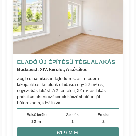
ELADÓ ÚJ ÉPÍTÉSŰ TÉGLALAKÁS
Budapest, XIV. kerület, Alsórákos
Zugló dinamikusan fejlődő részén, modern
lakóparkban kínálunk eladásra egy 32 m²-es,
egyszobás lakást. A 2. emeleti, 32 m²-es lakás
praktikus elrendezésének köszönhetően jól
bútorozható, ideális vá...
Belső terület
Szobák
Emelet
32 m²
1
2
61.9 M Ft