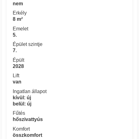
nem
Erkély
8 m²
Emelet
5.
Épület szintje
7.
Épült
2028
Lift
van
Ingatlan állapot
kívül: új
belül: új
Fűtés
hőszivattyús
Komfort
összkomfort