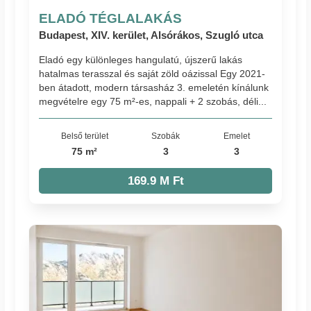
ELADÓ TÉGLALAKÁS
Budapest, XIV. kerület, Alsórákos, Szugló utca
Eladó egy különleges hangulatú, újszerű lakás
hatalmas terasszal és saját zöld oázissal Egy 2021-
ben átadott, modern társasház 3. emeletén kínálunk
megvételre egy 75 m²-es, nappali + 2 szobás, déli...
Belső terület
Szobák
Emelet
75 m²
3
3
169.9 M Ft