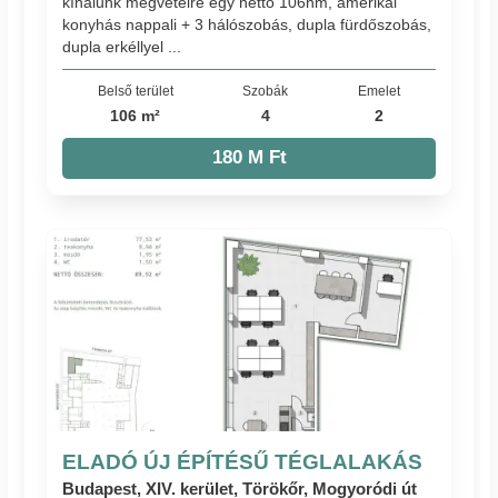
kínálunk megvételre egy nettó 106nm, amerikai
konyhás nappali + 3 hálószobás, dupla fürdőszobás,
dupla erkéllyel ...
Belső terület
Szobák
Emelet
106 m²
4
2
180 M Ft
ELADÓ ÚJ ÉPÍTÉSŰ TÉGLALAKÁS
Budapest, XIV. kerület, Törökőr, Mogyoródi út