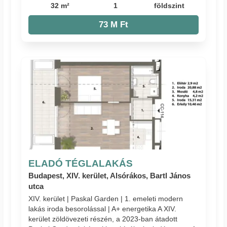
32 m²
1
földszint
73 M Ft
ELADÓ TÉGLALAKÁS
Budapest, XIV. kerület, Alsórákos, Bartl János
utca
XIV. kerület | Paskal Garden | 1. emeleti modern
lakás iroda besorolással | A+ energetika A XIV.
kerület zöldövezeti részén, a 2023-ban átadott