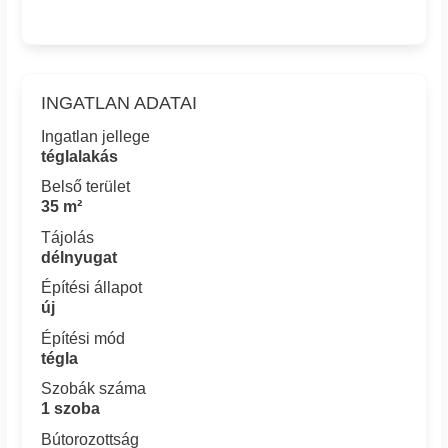
INGATLAN ADATAI
Ingatlan jellege
téglalakás
Belső terület
35 m²
Tájolás
délnyugat
Építési állapot
új
Építési mód
tégla
Szobák száma
1 szoba
Bútorozottság