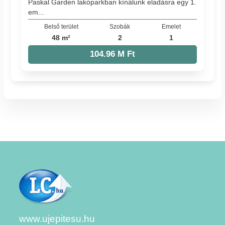
Paskal Garden lakóparkban kínálunk eladásra egy 1.
em...
Belső terület
Szobák
Emelet
48 m²
2
1
104.96 M Ft
www.ujepitesu.hu