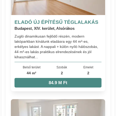
ELADÓ ÚJ ÉPÍTÉSŰ TÉGLALAKÁS
Budapest, XIV. kerület, Alsórákos
Zugló dinamikusan fejlődő részén, modern
lakóparkban kínálunk eladásra egy 44 m²-es,
erkélyes lakást. A nappali + külön nyíló hálószobás,
44 m²-es lakás praktikus elrendezésének és jól
kihasználhat...
Belső terület
Szobák
Emelet
44 m²
2
2
84.9 M Ft