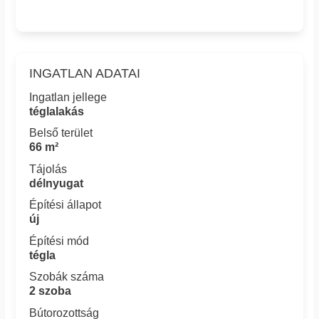
INGATLAN ADATAI
Ingatlan jellege
téglalakás
Belső terület
66 m²
Tájolás
délnyugat
Építési állapot
új
Építési mód
tégla
Szobák száma
2 szoba
Bútorozottság