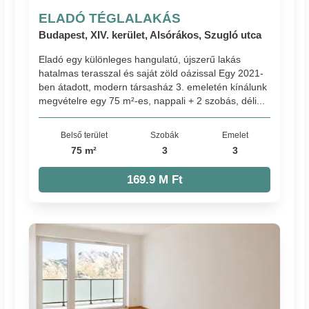
ELADÓ TÉGLALAKÁS
Budapest, XIV. kerület, Alsórákos, Szugló utca
Eladó egy különleges hangulatú, újszerű lakás
hatalmas terasszal és saját zöld oázissal Egy 2021-
ben átadott, modern társasház 3. emeletén kínálunk
megvételre egy 75 m²-es, nappali + 2 szobás, déli...
Belső terület
Szobák
Emelet
75 m²
3
3
169.9 M Ft