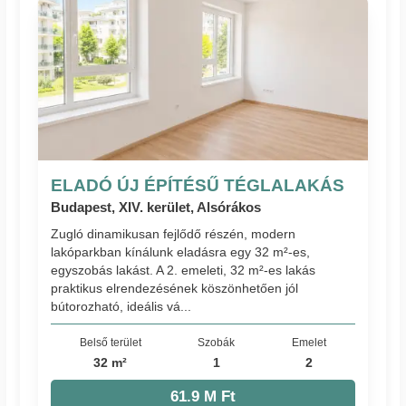
ELADÓ ÚJ ÉPÍTÉSŰ TÉGLALAKÁS
Budapest, XIV. kerület, Alsórákos
Zugló dinamikusan fejlődő részén, modern
lakóparkban kínálunk eladásra egy 32 m²-es,
egyszobás lakást. A 2. emeleti, 32 m²-es lakás
praktikus elrendezésének köszönhetően jól
bútorozható, ideális vá...
Belső terület
Szobák
Emelet
32 m²
1
2
61.9 M Ft