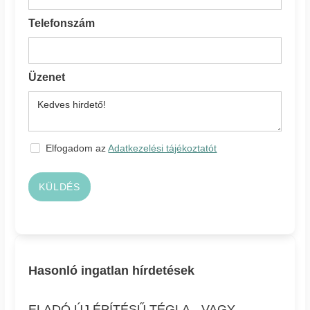
Telefonszám
Üzenet
Elfogadom az
Adatkezelési tájékoztatót
KÜLDÉS
Hasonló ingatlan hírdetések
ELADÓ ÚJ ÉPÍTÉSŰ TÉGLA-, VAGY