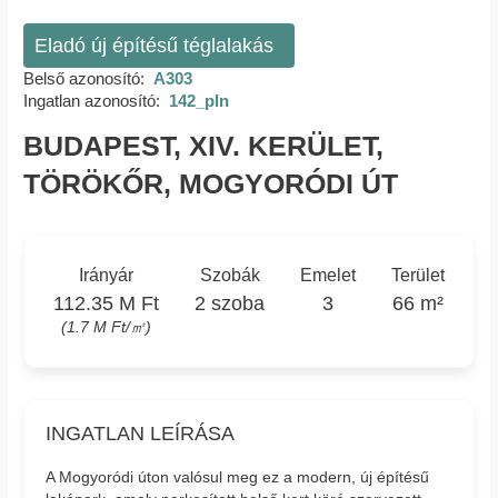
Eladó új építésű téglalakás
Belső azonosító:
A303
Ingatlan azonosító:
142_pln
BUDAPEST, XIV. KERÜLET,
TÖRÖKŐR, MOGYORÓDI ÚT
Irányár
Szobák
Emelet
Terület
112.35 M Ft
2 szoba
3
66 m²
(1.7 M Ft/㎡)
INGATLAN LEÍRÁSA
A Mogyoródi úton valósul meg ez a modern, új építésű