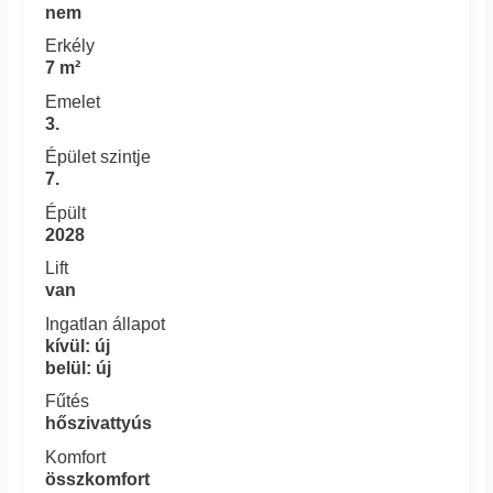
nem
Erkély
7 m²
Emelet
3.
Épület szintje
7.
Épült
2028
Lift
van
Ingatlan állapot
kívül: új
belül: új
Fűtés
hőszivattyús
Komfort
összkomfort