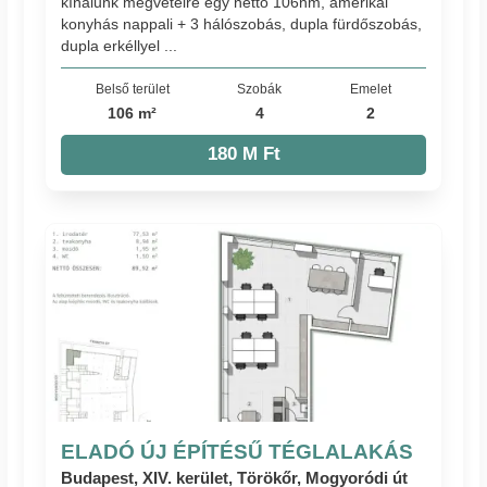
kínálunk megvételre egy nettó 106nm, amerikai
konyhás nappali + 3 hálószobás, dupla fürdőszobás,
dupla erkéllyel ...
Belső terület
Szobák
Emelet
106 m²
4
2
180 M Ft
ELADÓ ÚJ ÉPÍTÉSŰ TÉGLALAKÁS
Budapest, XIV. kerület, Törökőr, Mogyoródi út