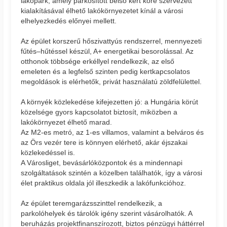
lakópark, amely parkosított belső kert köré szervezett
kialakításával élhető lakókörnyezetet kínál a városi
elhelyezkedés előnyei mellett.
Az épület korszerű hőszivattyús rendszerrel, mennyezeti
fűtés–hűtéssel készül, A+ energetikai besorolással. Az
otthonok többsége erkéllyel rendelkezik, az első
emeleten és a legfelső szinten pedig kertkapcsolatos
megoldások is elérhetők, privát használatú zöldfelülettel.
A környék közlekedése kifejezetten jó: a Hungária körút
közelsége gyors kapcsolatot biztosít, miközben a
lakókörnyezet élhető marad.
Az M2-es metró, az 1-es villamos, valamint a belváros és
az Örs vezér tere is könnyen elérhető, akár éjszakai
közlekedéssel is.
A Városliget, bevásárlóközpontok és a mindennapi
szolgáltatások szintén a közelben találhatók, így a városi
élet praktikus oldala jól illeszkedik a lakófunkcióhoz.
Az épület teremgarázsszinttel rendelkezik, a
parkolóhelyek és tárolók igény szerint vásárolhatók. A
beruházás projektfinanszírozott, biztos pénzügyi háttérrel