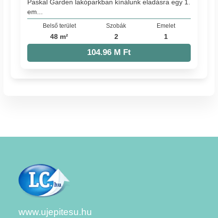
Paskal Garden lakóparkban kínálunk eladásra egy 1.
em...
Belső terület
Szobák
Emelet
48 m²
2
1
104.96 M Ft
www.ujepitesu.hu