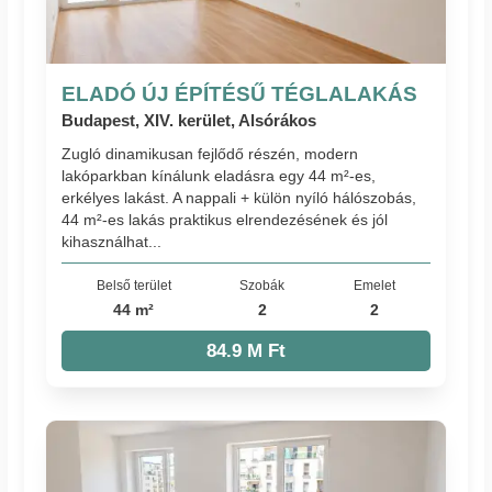
ELADÓ ÚJ ÉPÍTÉSŰ TÉGLALAKÁS
Budapest, XIV. kerület, Alsórákos
Zugló dinamikusan fejlődő részén, modern
lakóparkban kínálunk eladásra egy 44 m²-es,
erkélyes lakást. A nappali + külön nyíló hálószobás,
44 m²-es lakás praktikus elrendezésének és jól
kihasználhat...
Belső terület
Szobák
Emelet
44 m²
2
2
84.9 M Ft