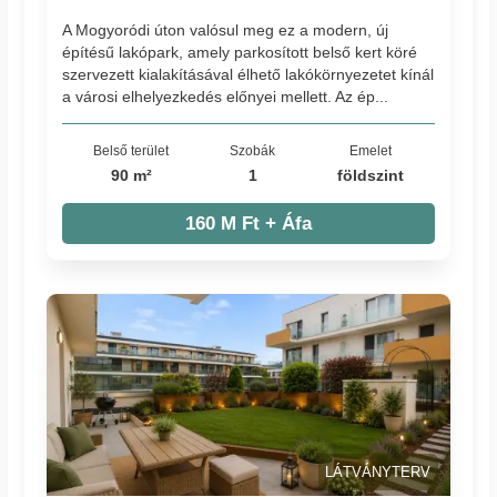
A Mogyoródi úton valósul meg ez a modern, új
építésű lakópark, amely parkosított belső kert köré
szervezett kialakításával élhető lakókörnyezetet kínál
a városi elhelyezkedés előnyei mellett. Az ép...
Belső terület
Szobák
Emelet
90 m²
1
földszint
160 M Ft + Áfa
LÁTVÁNYTERV