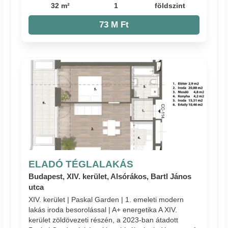
32 m²
1
földszint
73 M Ft
ELADÓ TÉGLALAKÁS
Budapest, XIV. kerület, Alsórákos, Bartl János
utca
XIV. kerület | Paskal Garden | 1. emeleti modern
lakás iroda besorolással | A+ energetika A XIV.
kerület zöldövezeti részén, a 2023-ban átadott