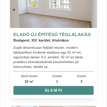
ELADÓ ÚJ ÉPÍTÉSŰ TÉGLALAKÁS
Budapest, XIV. kerület, Alsórákos
Zugló dinamikusan fejlődő részén, modern
lakóparkban kínálunk eladásra egy 32 m²-es,
egyszobás lakást. A 2. emeleti, 32 m²-es lakás
praktikus elrendezésének köszönhetően jól
bútorozható, ideális vá...
Belső terület
Szobák
Emelet
32 m²
1
3
61.9 M Ft