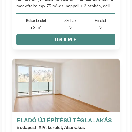
ben átadott, modern társasház 3. emeletén kínálunk
megvételre egy 75 m²-es, nappali + 2 szobás, déli...
Belső terület
Szobák
Emelet
75 m²
3
3
169.9 M Ft
ELADÓ ÚJ ÉPÍTÉSŰ TÉGLALAKÁS
Budapest, XIV. kerület, Alsórákos