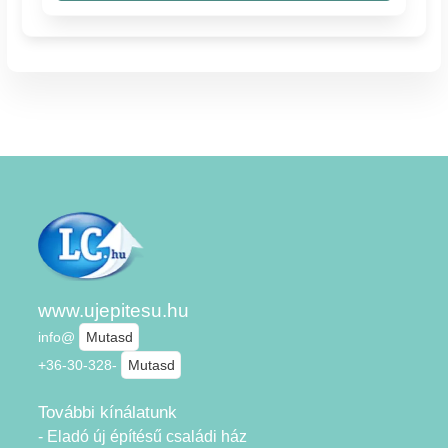
www.ujepitesu.hu
info@
Mutasd
+36-30-328-
Mutasd
További kínálatunk
- Eladó új építésű családi ház