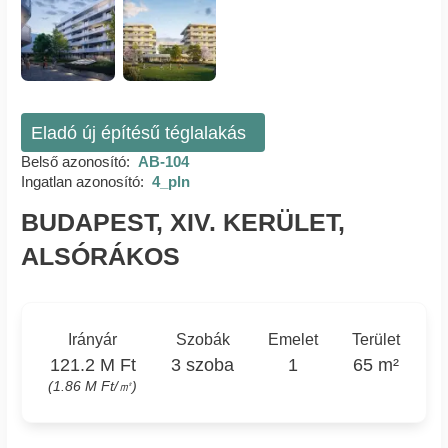
Eladó új építésű téglalakás
Belső azonosító:
AB-104
Ingatlan azonosító:
4_pln
BUDAPEST, XIV. KERÜLET,
ALSÓRÁKOS
Irányár
Szobák
Emelet
Terület
121.2 M Ft
3 szoba
1
65 m²
(1.86 M Ft/㎡)