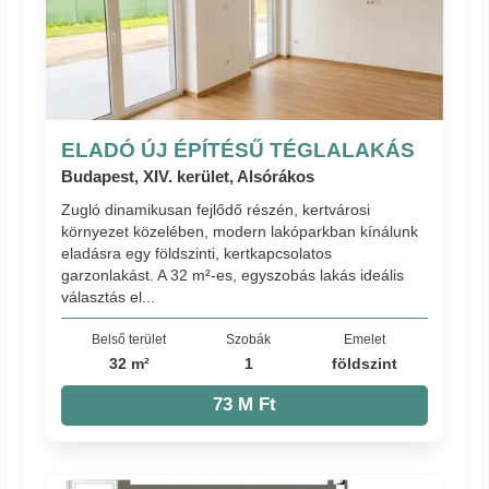
ELADÓ ÚJ ÉPÍTÉSŰ TÉGLALAKÁS
Budapest, XIV. kerület, Alsórákos
Zugló dinamikusan fejlődő részén, kertvárosi
környezet közelében, modern lakóparkban kínálunk
eladásra egy földszinti, kertkapcsolatos
garzonlakást. A 32 m²-es, egyszobás lakás ideális
választás el...
Belső terület
Szobák
Emelet
32 m²
1
földszint
73 M Ft