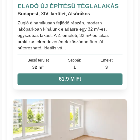
ELADÓ ÚJ ÉPÍTÉSŰ TÉGLALAKÁS
Budapest, XIV. kerület, Alsórákos
Zugló dinamikusan fejlődő részén, modern
lakóparkban kínálunk eladásra egy 32 m²-es,
egyszobás lakást. A 2. emeleti, 32 m²-es lakás
praktikus elrendezésének köszönhetően jól
bútorozható, ideális vá...
Belső terület
Szobák
Emelet
32 m²
1
3
61.9 M Ft