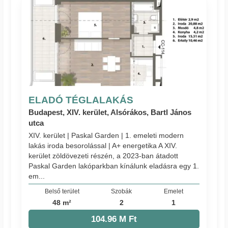
ELADÓ TÉGLALAKÁS
Budapest, XIV. kerület, Alsórákos, Bartl János
utca
XIV. kerület | Paskal Garden | 1. emeleti modern
lakás iroda besorolással | A+ energetika A XIV.
kerület zöldövezeti részén, a 2023-ban átadott
Paskal Garden lakóparkban kínálunk eladásra egy 1.
em...
Belső terület
Szobák
Emelet
48 m²
2
1
104.96 M Ft