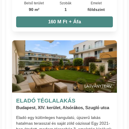
Belső terület
Szobák
Emelet
90 m²
1
földszint
160 M Ft + Áfa
LÁTVÁNYTERV
ELADÓ TÉGLALAKÁS
Budapest, XIV. kerület, Alsórákos, Szugló utca
Eladó egy különleges hangulatú, újszerű lakás
hatalmas terasszal és saját zöld oázissal Egy 2021-