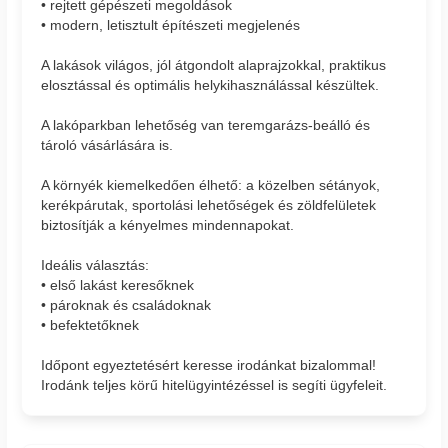
• rejtett gépészeti megoldások
• modern, letisztult építészeti megjelenés
A lakások világos, jól átgondolt alaprajzokkal, praktikus
elosztással és optimális helykihasználással készültek.
A lakóparkban lehetőség van teremgarázs-beálló és
tároló vásárlására is.
A környék kiemelkedően élhető: a közelben sétányok,
kerékpárutak, sportolási lehetőségek és zöldfelületek
biztosítják a kényelmes mindennapokat.
Ideális választás:
• első lakást keresőknek
• pároknak és családoknak
• befektetőknek
Időpont egyeztetésért keresse irodánkat bizalommal!
Irodánk teljes körű hitelügyintézéssel is segíti ügyfeleit.