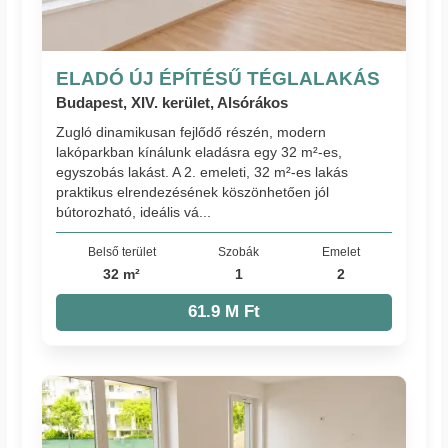
ELADÓ ÚJ ÉPÍTÉSŰ TÉGLALAKÁS
Budapest, XIV. kerület, Alsórákos
Zugló dinamikusan fejlődő részén, modern
lakóparkban kínálunk eladásra egy 32 m²-es,
egyszobás lakást. A 2. emeleti, 32 m²-es lakás
praktikus elrendezésének köszönhetően jól
bútorozható, ideális vá...
Belső terület
Szobák
Emelet
32 m²
1
2
61.9 M Ft