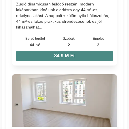
Zugló dinamikusan fejlődő részén, modern
lakóparkban kínálunk eladásra egy 44 m²-es,
erkélyes lakást. A nappali + külön nyíló hálószobás,
44 m²-es lakás praktikus elrendezésének és jól
kihasználhat...
Belső terület
Szobák
Emelet
44 m²
2
2
84.9 M Ft