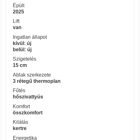
Épült
2025
Lift
van
Ingatlan állapot
kívül: új
belül: új
Szigetelés
15 cm
Ablak szerkezete
3 rétegű thermoplan
Fűtés
hőszivattyús
Komfort
összkomfort
Kilátás
kertre
Energetika