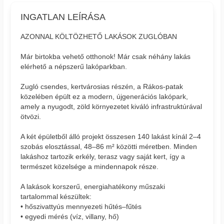
INGATLAN LEÍRÁSA
AZONNAL KÖLTÖZHETŐ LAKÁSOK ZUGLÓBAN
Már birtokba vehető otthonok! Már csak néhány lakás
elérhető a népszerű lakóparkban.
Zugló csendes, kertvárosias részén, a Rákos-patak
közelében épült ez a modern, újgenerációs lakópark,
amely a nyugodt, zöld környezetet kiváló infrastruktúrával
ötvözi.
A két épületből álló projekt összesen 140 lakást kínál 2–4
szobás elosztással, 48–86 m² közötti méretben. Minden
lakáshoz tartozik erkély, terasz vagy saját kert, így a
természet közelsége a mindennapok része.
A lakások korszerű, energiahatékony műszaki
tartalommal készültek:
• hőszivattyús mennyezeti hűtés–fűtés
• egyedi mérés (víz, villany, hő)