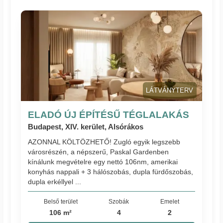
LÁTVÁNYTERV
ELADÓ ÚJ ÉPÍTÉSŰ TÉGLALAKÁS
Budapest, XIV. kerület, Alsórákos
AZONNAL KÖLTÖZHETŐ! Zugló egyik legszebb
városrészén, a népszerű, Paskal Gardenben
kínálunk megvételre egy nettó 106nm, amerikai
konyhás nappali + 3 hálószobás, dupla fürdőszobás,
dupla erkéllyel ...
Belső terület
Szobák
Emelet
106 m²
4
2