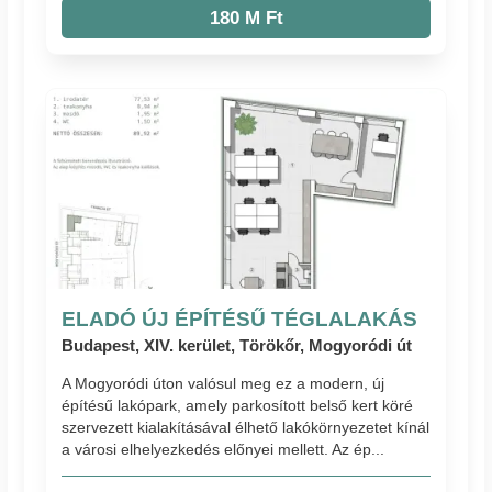
180 M Ft
ELADÓ ÚJ ÉPÍTÉSŰ TÉGLALAKÁS
Budapest, XIV. kerület, Törökőr, Mogyoródi út
A Mogyoródi úton valósul meg ez a modern, új
építésű lakópark, amely parkosított belső kert köré
szervezett kialakításával élhető lakókörnyezetet kínál
a városi elhelyezkedés előnyei mellett. Az ép...