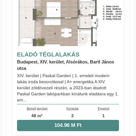
ELADÓ TÉGLALAKÁS
Budapest, XIV. kerület, Alsórákos, Bartl János
utca
XIV. kerület | Paskal Garden | 1. emeleti modern
lakás iroda besorolással | A+ energetika A XIV.
kerület zöldövezeti részén, a 2023-ban átadott
Paskal Garden lakóparkban kínálunk eladásra egy 1.
em...
Belső terület
Szobák
Emelet
48 m²
2
1
104.96 M Ft