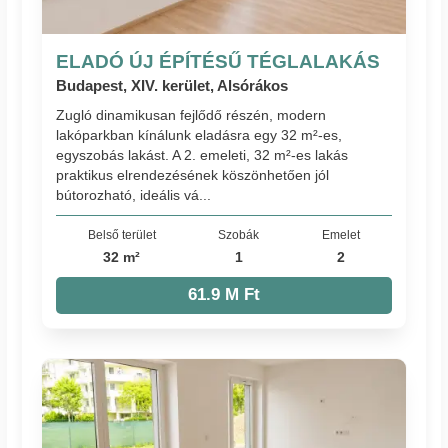
ELADÓ ÚJ ÉPÍTÉSŰ TÉGLALAKÁS
Budapest, XIV. kerület, Alsórákos
Zugló dinamikusan fejlődő részén, modern
lakóparkban kínálunk eladásra egy 32 m²-es,
egyszobás lakást. A 2. emeleti, 32 m²-es lakás
praktikus elrendezésének köszönhetően jól
bútorozható, ideális vá...
Belső terület
Szobák
Emelet
32 m²
1
2
61.9 M Ft