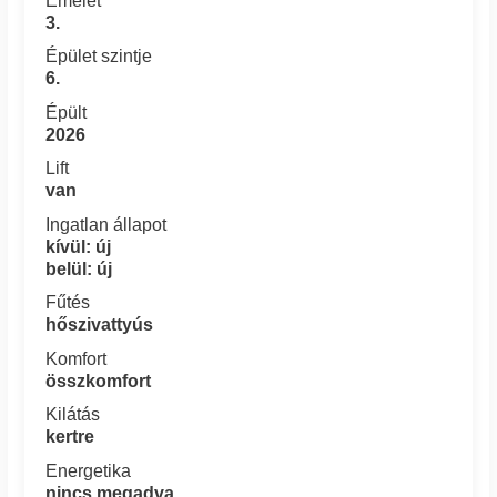
Emelet
3.
Épület szintje
6.
Épült
2026
Lift
van
Ingatlan állapot
kívül: új
belül: új
Fűtés
hőszivattyús
Komfort
összkomfort
Kilátás
kertre
Energetika
nincs megadva