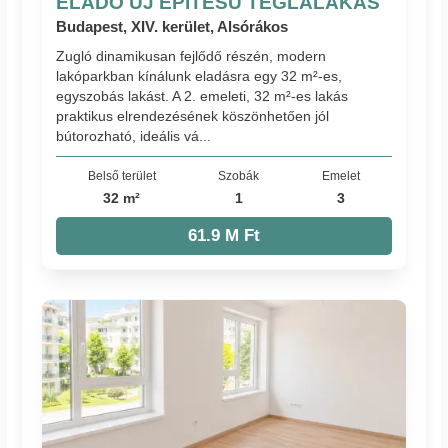
ELADÓ ÚJ ÉPÍTÉSŰ TÉGLALAKÁS
Budapest, XIV. kerület, Alsórákos
Zugló dinamikusan fejlődő részén, modern
lakóparkban kínálunk eladásra egy 32 m²-es,
egyszobás lakást. A 2. emeleti, 32 m²-es lakás
praktikus elrendezésének köszönhetően jól
bútorozható, ideális vá...
Belső terület
Szobák
Emelet
32 m²
1
3
61.9 M Ft