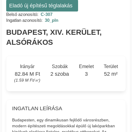
Eladó új építésű téglalakás
Belső azonosító:
C-307
Ingatlan azonosító:
30_pln
BUDAPEST, XIV. KERÜLET,
ALSÓRÁKOS
Irányár
Szobák
Emelet
Terület
82.84 M Ft
2 szoba
3
52 m²
(1.59 M Ft/㎡)
INGATLAN LEÍRÁSA
Budapesten, egy dinamikusan fejlődő városrészben,
modern építészeti megoldásokkal épülő új lakóparkban
kínálunk eladásra fiatalos, praktikus otthonokat. Az