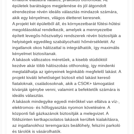
épületek barátságos megjelenése és jól átgondolt
elrendezése révén ideális választás mindazok számára,
akik egy kényelmes, világos életteret keresnek.
A projekt két épületből áll, és környezetbarát fűtési-hűtési
megoldásokkal rendelkezik, amelyek a mennyezetbe
épített levegős-hőszivattyú rendszerek révén biztosítják a
helyiségek egyedileg szabályozható hőmérsékletét. Az
ingatlanok okos hálózattal is integrálhatók, így maximális
kényelmet biztosítanak.
A lakások változatos méretűek, a kisebb stúdióktól
kezdve akár több hálószobás otthonokig, így mindenki
megtalálhatja az igényeinek leginkább megfelelő lakást. A
projekt kiváló lehetőséget biztosít első lakást kereső
fiataloknak, családosoknak, akik a CSOK+ támogatást
kívánják igénybe venni, valamint a befektetők számára is
ideális választás.
A lakások mindegyike egyedi mérőkkel van ellátva a víz-,
elektromos- és hőfogyasztás nyomon követésére. A
központi fali gázkazánok biztosítják a melegvizet. A
földszinten kertkapcsolatos lakások kerültek kialakításra,
az ingatlanokhoz teremgarázs beállóhely, felszíni parkoló
és tárolók is vásárolhatók.