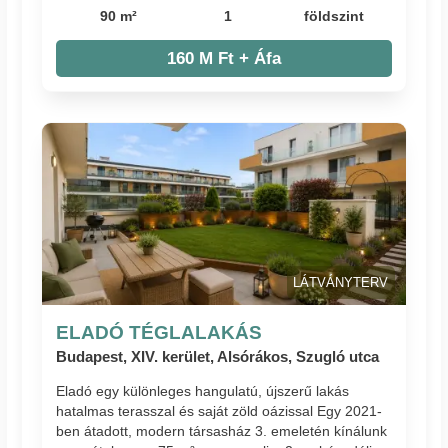
90 m²
1
földszint
160 M Ft + Áfa
LÁTVÁNYTERV
ELADÓ TÉGLALAKÁS
Budapest, XIV. kerület, Alsórákos, Szugló utca
Eladó egy különleges hangulatú, újszerű lakás
hatalmas terasszal és saját zöld oázissal Egy 2021-
ben átadott, modern társasház 3. emeletén kínálunk