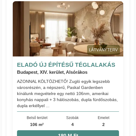
LÁTVÁNYTERV
ELADÓ ÚJ ÉPÍTÉSŰ TÉGLALAKÁS
Budapest, XIV. kerület, Alsórákos
AZONNAL KÖLTÖZHETŐ! Zugló egyik legszebb
városrészén, a népszerű, Paskal Gardenben
kínálunk megvételre egy nettó 106nm, amerikai
konyhás nappali + 3 hálószobás, dupla fürdőszobás,
dupla erkéllyel ...
Belső terület
Szobák
Emelet
106 m²
4
2
180 M Ft