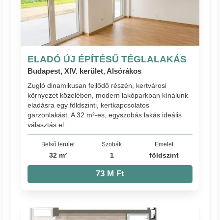
ELADÓ ÚJ ÉPÍTÉSŰ TÉGLALAKÁS
Budapest, XIV. kerület, Alsórákos
Zugló dinamikusan fejlődő részén, kertvárosi
környezet közelében, modern lakóparkban kínálunk
eladásra egy földszinti, kertkapcsolatos
garzonlakást. A 32 m²-es, egyszobás lakás ideális
választás el...
Belső terület
Szobák
Emelet
32 m²
1
földszint
73 M Ft