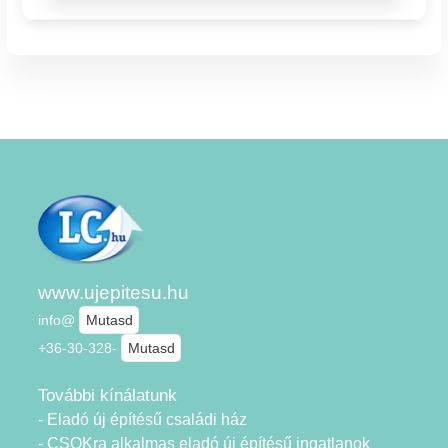
www.ujepitesu.hu
info@
Mutasd
+36-30-328-
Mutasd
További kínálatunk
- Eladó új építésű családi ház
- CSOKra alkalmas eladó új építésű ingatlanok