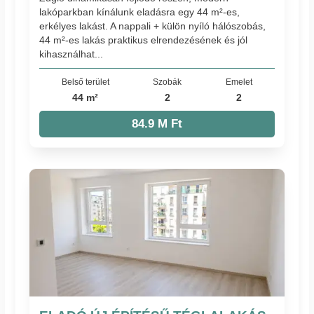
lakóparkban kínálunk eladásra egy 44 m²-es,
erkélyes lakást. A nappali + külön nyíló hálószobás,
44 m²-es lakás praktikus elrendezésének és jól
kihasználhat...
Belső terület
Szobák
Emelet
44 m²
2
2
84.9 M Ft