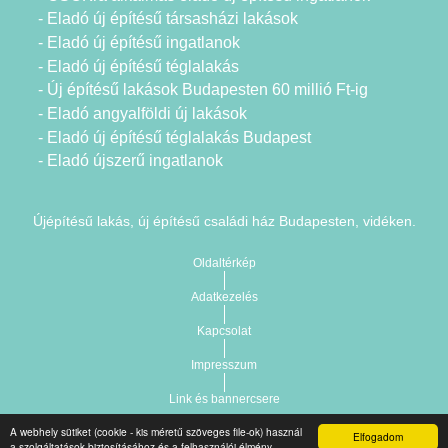
- Eladó új építésű társasházi lakások
- Eladó új építésű ingatlanok
- Eladó új építésű téglalakás
- Új építésű lakások Budapesten 60 millió Ft-ig
- Eladó angyalföldi új lakások
- Eladó új építésű téglalakás Budapest
- Eladó újszerű ingatlanok
Újépítésű lakás, új építésű családi ház Budapesten, vidéken.
Oldaltérkép
Adatkezelés
Kapcsolat
Impresszum
Link és bannercsere
A webhely sütiket (cookie - kis méretű szöveges file-ok) használ
Elfogadom
Vár-Köz Kft. - Ingatlan nyilvántartó, ügyviteli és
a szolgáltatások biztosításához és a felhasználói élmény
Copyright © 2021.