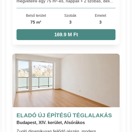
megvételre egy 75 m²-es, nappali + 2 szobás, déli...
Belső terület
Szobák
Emelet
75 m²
3
3
169.9 M Ft
ELADÓ ÚJ ÉPÍTÉSŰ TÉGLALAKÁS
Budapest, XIV. kerület, Alsórákos
Zugló dinamikusan fejlődő részén, modern