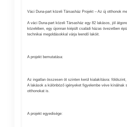
Váci Duna-part közeli Társasház Projekt – Az új otthonok m
A váci Duna-part közeli Társasház egy 82 lakásos, jól átg
közelében, egy újonnan kiépült családi házas övezetben épül
technikai megoldásokkal várja leendő lakóit.
A projekt bemutatása:
Az ingatlan összesen öt szinten kerül kialakításra: földszin
A lakások a különböző igényeket figyelembe véve kínálnak s
otthonokat is.
A projekt egyedisége: