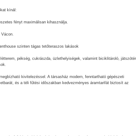
at kínál:
szetes fényt maximálisan kihasználja.
n Vácon.
penthouse szinten tágas tetőteraszos lakások
étterem, pékség, cukrászda, üzlethelyiségek, valamint biciklitároló, játszótér
sok.
 megbízható kivitelezéssel. A társasház modern, fenntartható gépészeti
etbarát, és a téli fűtési időszakban kedvezményes áramtarifát biztosít az