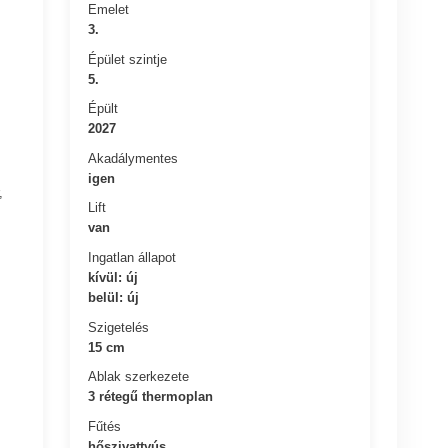
Emelet
3.
Épület szintje
5.
Épült
2027
Akadálymentes
igen
,
Lift
van
Ingatlan állapot
kívül: új
belül: új
Szigetelés
15 cm
Ablak szerkezete
3 rétegű thermoplan
Fűtés
hőszivattyús