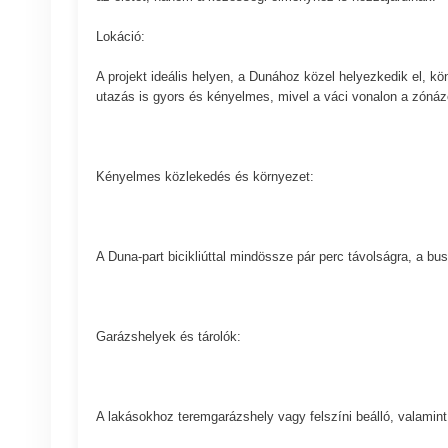
Lokáció:
A projekt ideális helyen, a Dunához közel helyezkedik el, kö
utazás is gyors és kényelmes, mivel a váci vonalon a zóná
Kényelmes közlekedés és környezet:
A Duna-part bicikliúttal mindössze pár perc távolságra, a bu
Garázshelyek és tárolók:
A lakásokhoz teremgarázshely vagy felszíni beálló, valamint 