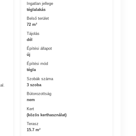
Ingatlan jellege
téglalakás
Belső terület
72 m²
Tájolás
dél
Építési állapot
új
Építési mód
tégla
Szobák száma
3 szoba
al.
Bútorozottság
nem
Kert
(közös kerthasználat)
Terasz
15.7 m²