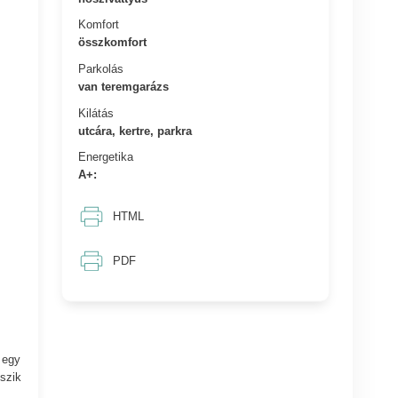
Komfort
összkomfort
Parkolás
van teremgarázs
Kilátás
utcára, kertre, parkra
Energetika
A+:
HTML
PDF
 egy
szik