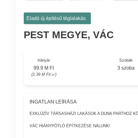
Eladó új építésű téglalakás
PEST MEGYE, VÁC
Irányár
Szobák
99.9 M Ft
3 szoba
(1.39 M Ft/㎡)
INGATLAN LEÍRÁSA
EXKLÚZÍV TÁRSASHÁZI LAKÁSOK A DUNA PARTHOZ KÖ
VÁC HIÁNYPÓTLÓ ÉPÍTKEZÉSE NÁLUNK!