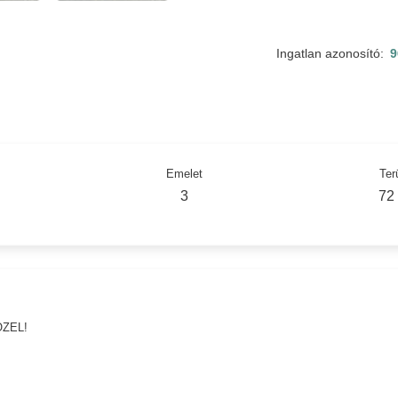
Ingatlan azonosító:
9
Emelet
Ter
3
72
ZEL!