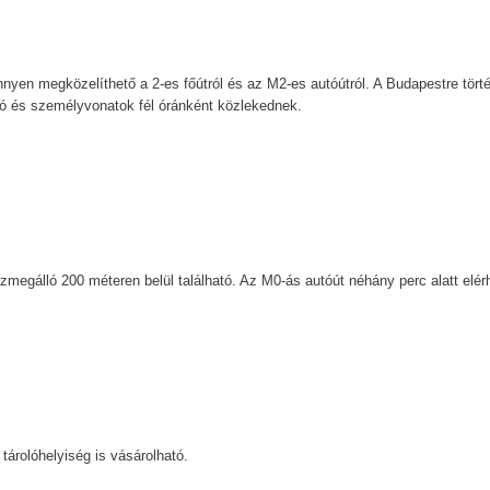
nnyen megközelíthető a 2-es főútról és az M2-es autóútról. A Budapestre tört
zó és személyvonatok fél óránként közlekednek.
szmegálló 200 méteren belül található. Az M0-ás autóút néhány perc alatt elér
tárolóhelyiség is vásárolható.