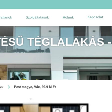
Kapcsolat
gatlanok
Szolgáltatások
Rólunk
TÉSŰ TÉGLALAKÁS -
ás
Pest megye, Vác, 99.9 M Ft