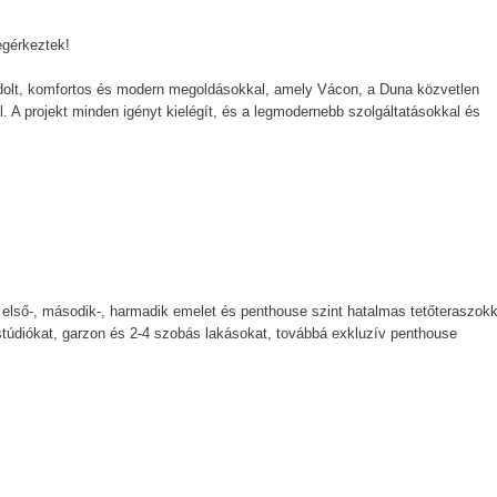
egérkeztek!
ondolt, komfortos és modern megoldásokkal, amely Vácon, a Duna közvetlen
. A projekt minden igényt kielégít, és a legmodernebb szolgáltatásokkal és
t, első-, második-, harmadik emelet és penthouse szint hatalmas tetőteraszokk
túdiókat, garzon és 2-4 szobás lakásokat, továbbá exkluzív penthouse