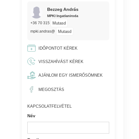
Bezzeg András
MPKI Ingatlaniroda
Mutasd
+36 70 315
Mutasd
mpki.andras@
IDŐPONTOT KÉREK
VISSZAHÍVÁST KÉREK
AJÁNLOM EGY ISMERŐSÖMNEK
MEGOSZTÁS
KAPCSOLATFELVÉTEL
Név