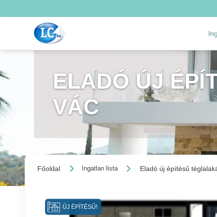
In
ELADÓ ÚJ ÉPÍ
VÁC
Főoldal
Eladó új építésű téglalak
Ingatlan lista
ÚJ ÉPÍTÉSŰ!