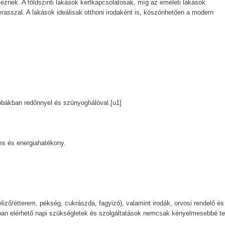
keznek. A földszinti lakások kertkapcsolatosak, míg az emeleti lakások
erasszal. A lakások ideálisak otthoni irodaként is, köszönhetően a modern
zobákban redőnnyel és szúnyoghálóval.[u1]
es és energiahatékony.
iző/étterem, pékség, cukrászda, fagyizó), valamint irodák, orvosi rendelő és
kban elérhető napi szükségletek és szolgáltatások nemcsak kényelmesebbé te