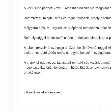
A váci Duna-parthoz közeli Társasház különleges megoldások
Háromrétegű üvegfelületek és tágas teraszok, amely a termé
Mélygarázs és lift – egyedi az új építésű társasházak piacá
Kerthelyiséggel rendelkező lakások, erkélyes lakások és a 
A lakók kényelmét szolgálja a házon belüli kávézó, reggeliző/
elektromos autó töltőállomás és egyéb kényelmi szolgáltatá
A projektet egy neves, tapasztalt építtető cég valósítja meg
megoldásokkal épül, beleértve a hűtés-fűtést, amely környez
ottlakóknak.
Lakások és elrendezések: