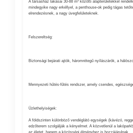
A társasház lakásai 30-88 m² közötti alapterületekkel rendel
mindegyike nagy erkéllyel, a penthouse-ok pedig tágas tetőt
elrendezésnek, a nagy üvegfelületeknek.
Felszereltség:
Biztonsági bejárati ajtók, háromrétegű nyílászárók, a hálós
Mennyezeti hűtés-fűtés rendszer, amely csendes, egészség
Üzlethelyiségek:
A földszinten különböző vendéglátó egységek (kávézó, reggel
edzőterem szolgálják a kényelmet. A közvetlenül a lakópar
az életet, hanem a közösségi élményhez is hozzájárulnak.