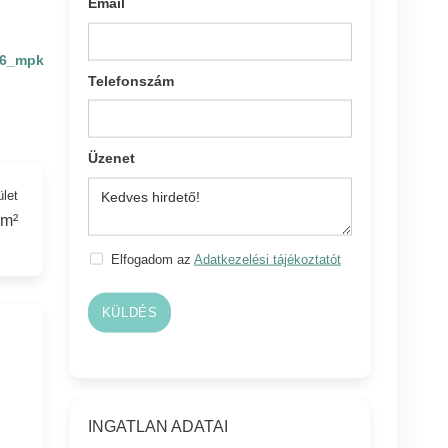
Email
6_mpk
Telefonszám
Üzenet
ület
 m²
Elfogadom az
Adatkezelési tájékoztatót
KÜLDÉS
INGATLAN ADATAI