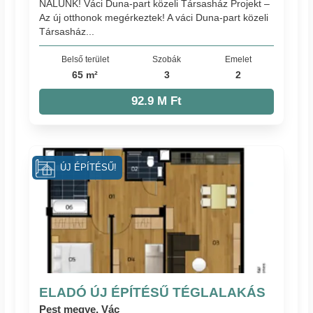
NÁLUNK! Váci Duna-part közeli Társasház Projekt –
Az új otthonok megérkeztek! A váci Duna-part közeli
Társasház...
Belső terület
Szobák
Emelet
65 m²
3
2
92.9 M Ft
ÚJ ÉPÍTÉSŰ!
ELADÓ ÚJ ÉPÍTÉSŰ TÉGLALAKÁS
Pest megye, Vác