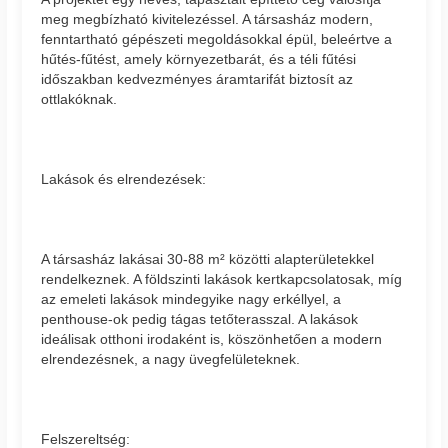
meg megbízható kivitelezéssel. A társasház modern,
fenntartható gépészeti megoldásokkal épül, beleértve a
hűtés-fűtést, amely környezetbarát, és a téli fűtési
időszakban kedvezményes áramtarifát biztosít az
ottlakóknak.
Lakások és elrendezések:
A társasház lakásai 30-88 m² közötti alapterületekkel
rendelkeznek. A földszinti lakások kertkapcsolatosak, míg
az emeleti lakások mindegyike nagy erkéllyel, a
penthouse-ok pedig tágas tetőterasszal. A lakások
ideálisak otthoni irodaként is, köszönhetően a modern
elrendezésnek, a nagy üvegfelületeknek.
Felszereltség: