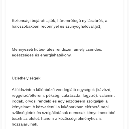
Biztonsági bejárati ajtók, háromrétegű nyílászárók, a
hálószobákban redőnnyel és szúnyoghálóval.[u1]
Mennyezeti hűtés-fűtés rendszer, amely csendes,
egészséges és energiahatékony.
Üzlethelyiségek:
A földszinten különböző vendéglátó egységek (kávézó,
reggeliző/étterem, pékség, cukrászda, fagyizó), valamint
irodák, orvosi rendelő és egy edzőterem szolgálják a
kényelmet. A közvetlenül a lakóparkban elérhető napi
szükségletek és szolgáltatások nemcsak kényelmesebbé
teszik az életet, hanem a közösségi élményhez is
hozzájárulnak.