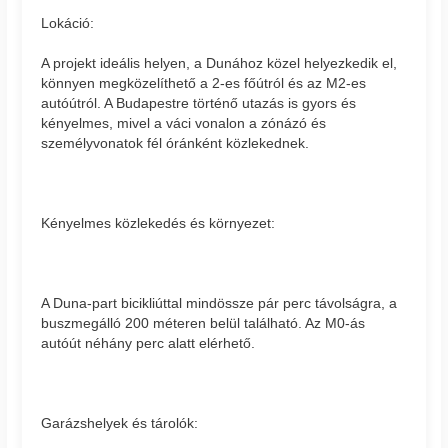
Lokáció:
A projekt ideális helyen, a Dunához közel helyezkedik el,
könnyen megközelíthető a 2-es főútról és az M2-es
autóútról. A Budapestre történő utazás is gyors és
kényelmes, mivel a váci vonalon a zónázó és
személyvonatok fél óránként közlekednek.
Kényelmes közlekedés és környezet:
A Duna-part bicikliúttal mindössze pár perc távolságra, a
buszmegálló 200 méteren belül található. Az M0-ás
autóút néhány perc alatt elérhető.
Garázshelyek és tárolók: