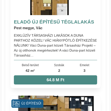
ELADÓ ÚJ ÉPÍTÉSŰ TÉGLALAKÁS
Pest megye, Vác
EXKLÚZÍV TÁRSASHÁZI LAKÁSOK A DUNA
PARTHOZ KÖZEL! VÁC HIÁNYPÓTLÓ ÉPÍTKEZÉSE
NÁLUNK! Váci Duna-part közeli Társasház Projekt –
Az új otthonok megérkeztek! A váci Duna-part közeli
Társasház...
Belső terület
Szobák
Emelet
42 m²
2
3
64.8 M Ft
ÚJ ÉPÍTÉSŰ!