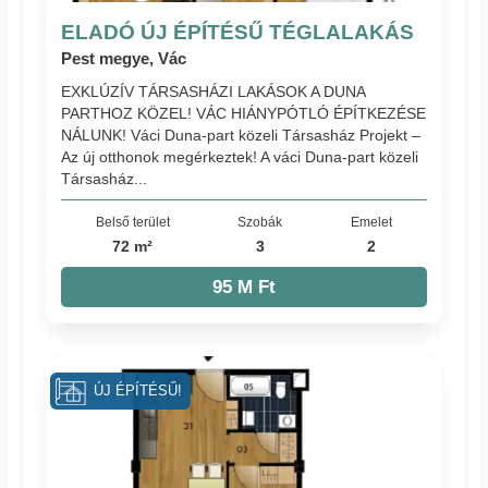
ELADÓ ÚJ ÉPÍTÉSŰ TÉGLALAKÁS
Pest megye, Vác
EXKLÚZÍV TÁRSASHÁZI LAKÁSOK A DUNA
PARTHOZ KÖZEL! VÁC HIÁNYPÓTLÓ ÉPÍTKEZÉSE
NÁLUNK! Váci Duna-part közeli Társasház Projekt –
Az új otthonok megérkeztek! A váci Duna-part közeli
Társasház...
Belső terület
Szobák
Emelet
72 m²
3
2
95 M Ft
ÚJ ÉPÍTÉSŰ!