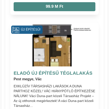
99.9 M Ft
ÚJ ÉPÍTÉSŰ!
ELADÓ ÚJ ÉPÍTÉSŰ TÉGLALAKÁS
Pest megye, Vác
EXKLÚZÍV TÁRSASHÁZI LAKÁSOK A DUNA
PARTHOZ KÖZEL! VÁC HIÁNYPÓTLÓ ÉPÍTKEZÉSE
NÁLUNK! Váci Duna-part közeli Társasház Projekt –
Az új otthonok megérkeztek! A váci Duna-part közeli
Társasház...