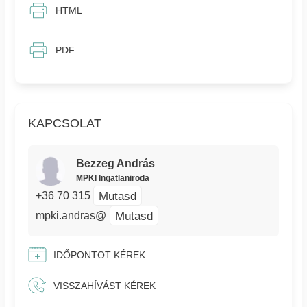
HTML
PDF
KAPCSOLAT
Bezzeg András
MPKI Ingatlaniroda
Mutasd
+36 70 315
Mutasd
mpki.andras@
IDŐPONTOT KÉREK
VISSZAHÍVÁST KÉREK