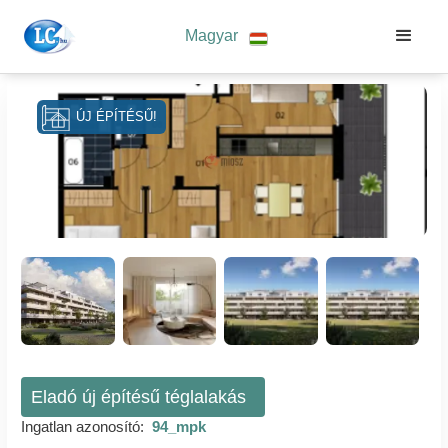
Magyar
ÚJ ÉPÍTÉSŰ!
Eladó új építésű téglalakás
Ingatlan azonosító:
94_mpk