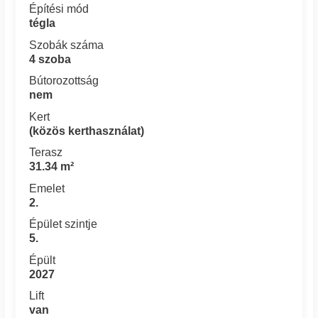
Építési mód
tégla
Szobák száma
4 szoba
Bútorozottság
nem
Kert
(közös kerthasználat)
Terasz
31.34 m²
Emelet
2.
Épület szintje
5.
Épült
2027
Lift
van