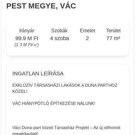
PEST MEGYE, VÁC
Irányár
Szobák
Emelet
Terület
99.9 M Ft
4 szoba
2
77 m²
(1.3 M Ft/㎡)
INGATLAN LEÍRÁSA
EXKLÚZÍV TÁRSASHÁZI LAKÁSOK A DUNA PARTHOZ
KÖZEL!
VÁC HIÁNYPÓTLÓ ÉPÍTKEZÉSE NÁLUNK!
Váci Duna-part közeli Társasház Projekt – Az új otthonok
megérkeztek!