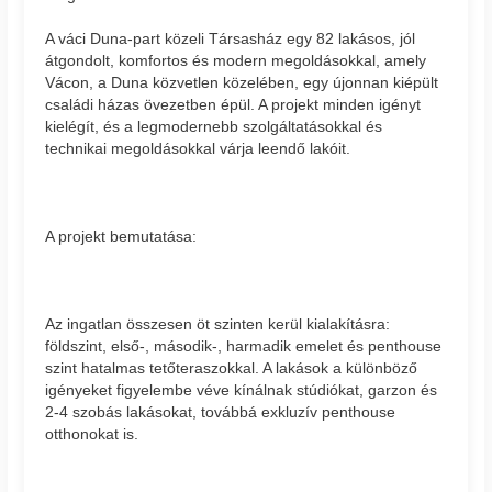
A váci Duna-part közeli Társasház egy 82 lakásos, jól
átgondolt, komfortos és modern megoldásokkal, amely
Vácon, a Duna közvetlen közelében, egy újonnan kiépült
családi házas övezetben épül. A projekt minden igényt
kielégít, és a legmodernebb szolgáltatásokkal és
technikai megoldásokkal várja leendő lakóit.
A projekt bemutatása:
Az ingatlan összesen öt szinten kerül kialakításra:
földszint, első-, második-, harmadik emelet és penthouse
szint hatalmas tetőteraszokkal. A lakások a különböző
igényeket figyelembe véve kínálnak stúdiókat, garzon és
2-4 szobás lakásokat, továbbá exkluzív penthouse
otthonokat is.