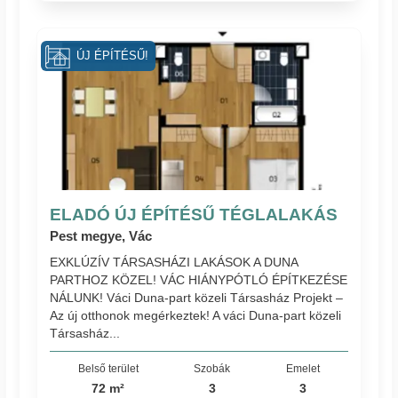
ÚJ ÉPÍTÉSŰ!
ELADÓ ÚJ ÉPÍTÉSŰ TÉGLALAKÁS
Pest megye, Vác
EXKLÚZÍV TÁRSASHÁZI LAKÁSOK A DUNA
PARTHOZ KÖZEL! VÁC HIÁNYPÓTLÓ ÉPÍTKEZÉSE
NÁLUNK! Váci Duna-part közeli Társasház Projekt –
Az új otthonok megérkeztek! A váci Duna-part közeli
Társasház...
Belső terület
Szobák
Emelet
72 m²
3
3