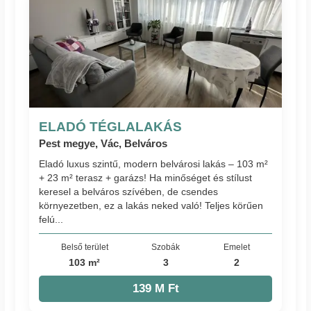
ELADÓ TÉGLALAKÁS
Pest megye, Vác, Belváros
Eladó luxus szintű, modern belvárosi lakás – 103 m²
+ 23 m² terasz + garázs! Ha minőséget és stílust
keresel a belváros szívében, de csendes
környezetben, ez a lakás neked való! Teljes körűen
felú...
Belső terület
Szobák
Emelet
103 m²
3
2
139 M Ft