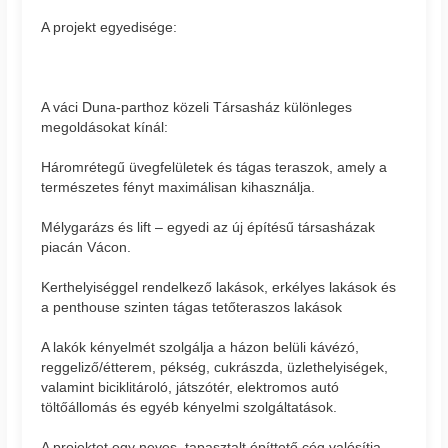
A projekt egyedisége:
A váci Duna-parthoz közeli Társasház különleges
megoldásokat kínál:
Háromrétegű üvegfelületek és tágas teraszok, amely a
természetes fényt maximálisan kihasználja.
Mélygarázs és lift – egyedi az új építésű társasházak
piacán Vácon.
Kerthelyiséggel rendelkező lakások, erkélyes lakások és
a penthouse szinten tágas tetőteraszos lakások
A lakók kényelmét szolgálja a házon belüli kávézó,
reggeliző/étterem, pékség, cukrászda, üzlethelyiségek,
valamint biciklitároló, játszótér, elektromos autó
töltőállomás és egyéb kényelmi szolgáltatások.
A projektet egy neves, tapasztalt építtető cég valósítja