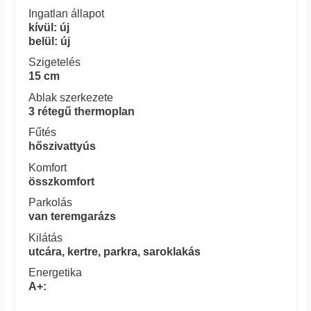
Ingatlan állapot
kívül: új
belül: új
Szigetelés
15 cm
Ablak szerkezete
3 rétegű thermoplan
Fűtés
hőszivattyús
Komfort
összkomfort
Parkolás
van teremgarázs
Kilátás
utcára, kertre, parkra, saroklakás
Energetika
A+: