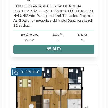
EXKLÚZÍV TÁRSASHÁZI LAKÁSOK A DUNA
PARTHOZ KÖZEL! VÁC HIÁNYPÓTLÓ ÉPÍTKEZÉSE
NÁLUNK! Váci Duna-part közeli Társasház Projekt –
Az új otthonok megérkeztek! A váci Duna-part közeli
Társasház...
Belső terület
Szobák
Emelet
72 m²
3
1
95 M Ft
ÚJ ÉPÍTÉSŰ!