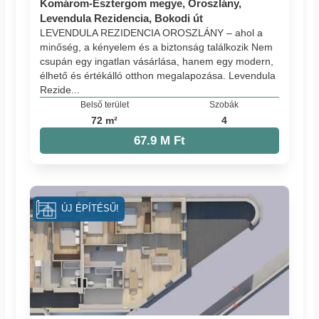
Komárom-Esztergom megye, Oroszlány,
Levendula Rezidencia, Bokodi út
LEVENDULA REZIDENCIA OROSZLÁNY – ahol a
minőség, a kényelem és a biztonság találkozik Nem
csupán egy ingatlan vásárlása, hanem egy modern,
élhető és értékálló otthon megalapozása. Levendula
Rezide...
Belső terület
Szobák
72 m²
4
67.9 M Ft
ÚJ ÉPÍTÉSŰ!