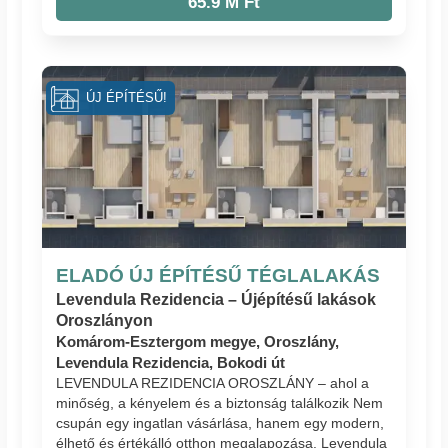
65.9 M Ft
ÚJ ÉPÍTÉSŰ!
ELADÓ ÚJ ÉPÍTÉSŰ TÉGLALAKÁS
Levendula Rezidencia – Újépítésű lakások
Oroszlányon
Komárom-Esztergom megye, Oroszlány,
Levendula Rezidencia, Bokodi út
LEVENDULA REZIDENCIA OROSZLÁNY – ahol a
minőség, a kényelem és a biztonság találkozik Nem
csupán egy ingatlan vásárlása, hanem egy modern,
élhető és értékálló otthon megalapozása. Levendula