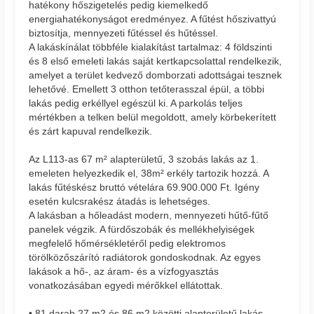
hatékony hőszigetelés pedig kiemelkedő
energiahatékonyságot eredményez. A fűtést hőszivattyú
biztosítja, mennyezeti fűtéssel és hűtéssel.
A lakáskínálat többféle kialakítást tartalmaz: 4 földszinti
és 8 első emeleti lakás saját kertkapcsolattal rendelkezik,
amelyet a terület kedvező domborzati adottságai tesznek
lehetővé. Emellett 3 otthon tetőterasszal épül, a többi
lakás pedig erkéllyel egészül ki. A parkolás teljes
mértékben a telken belül megoldott, amely körbekerített
és zárt kapuval rendelkezik.
Az L113-as 67 m² alapterületű, 3 szobás lakás az 1.
emeleten helyezkedik el, 38m² erkély tartozik hozzá. A
lakás fűtéskész bruttó vételára 69.900.000 Ft. Igény
esetén kulcsrakész átadás is lehetséges.
A lakásban a hőleadást modern, mennyezeti hűtő-fűtő
panelek végzik. A fürdőszobák és mellékhelyiségek
megfelelő hőmérsékletéről pedig elektromos
törölközőszárító radiátorok gondoskodnak. Az egyes
lakások a hő-, az áram- és a vízfogyasztás
vonatkozásában egyedi mérőkkel ellátottak.
• 81 darab 27 m2 és 86 m2 közötti alapterületű lakás