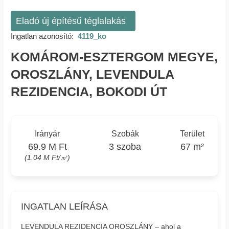
Eladó új építésű téglalakás
Ingatlan azonosító:
4119_ko
KOMÁROM-ESZTERGOM MEGYE,
OROSZLÁNY, LEVENDULA
REZIDENCIA, BOKODI ÚT
Irányár
Szobák
Terület
69.9 M Ft
3 szoba
67 m²
(1.04 M Ft/㎡)
INGATLAN LEÍRÁSA
LEVENDULA REZIDENCIA OROSZLÁNY – ahol a