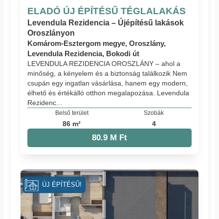
ELADÓ ÚJ ÉPÍTÉSŰ TÉGLALAKÁS
Levendula Rezidencia – Újépítésű lakások
Oroszlányon
Komárom-Esztergom megye, Oroszlány,
Levendula Rezidencia, Bokodi út
LEVENDULA REZIDENCIA OROSZLÁNY – ahol a
minőség, a kényelem és a biztonság találkozik Nem
csupán egy ingatlan vásárlása, hanem egy modern,
élhető és értékálló otthon megalapozása. Levendula
Rezidenc...
Belső terület
Szobák
86 m²
4
80.9 M Ft
ÚJ ÉPÍTÉSŰ!