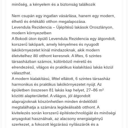
minőség, a kényelem és a biztonság találkozik
Nem csupán egy ingatlan vásárlása, hanem egy modern,
élhető és értékálló otthon megalapozása.
Levendula Rezidencia – Újépítésű lakások Oroszlányon,
modern környezetben
A Bokodi úton épülő Levendula Rezidencia egy átgondolt,
korszerű lakópark, amely kényelmes és nyugodt
lakókörnyezetet kínál mindazoknak, akik modern
életvitelhez illő otthont keresnek. A liftes, 6 szintes
társasházban számos, különböző méretű és
elrendezésű, világos és praktikus kialakítású lakás közül
választhat.
A modern kialakítású, lifttel ellátott, 6 szintes társasház
harmonikus és praktikus lakókörnyezetet nyújt. Az
épületben összesen 81 lakás kap helyet, 27–86 m²
közötti alapterülettel. A világos, jól átgondolt
alaprajzoknak köszönhetően minden érdeklődő
megtalálhatja a számára legideálisabb otthont. A
kivitelezés során korszerű építéstechnológiát és minőségi
anyagokat használnak, az alacsony energiaigényű
szerkezet, a fokozott légzárású nyílászárók és a