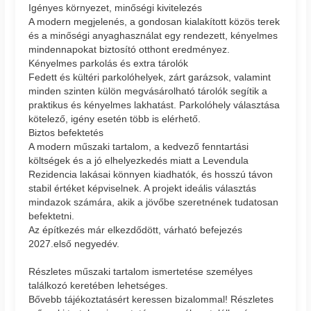
Igényes környezet, minőségi kivitelezés
A modern megjelenés, a gondosan kialakított közös terek
és a minőségi anyaghasználat egy rendezett, kényelmes
mindennapokat biztosító otthont eredményez.
Kényelmes parkolás és extra tárolók
Fedett és kültéri parkolóhelyek, zárt garázsok, valamint
minden szinten külön megvásárolható tárolók segítik a
praktikus és kényelmes lakhatást. Parkolóhely választása
kötelező, igény esetén több is elérhető.
Biztos befektetés
A modern műszaki tartalom, a kedvező fenntartási
költségek és a jó elhelyezkedés miatt a Levendula
Rezidencia lakásai könnyen kiadhatók, és hosszú távon
stabil értéket képviselnek. A projekt ideális választás
mindazok számára, akik a jövőbe szeretnének tudatosan
befektetni.
Az építkezés már elkezdődött, várható befejezés
2027.első negyedév.
Részletes műszaki tartalom ismertetése személyes
találkozó keretében lehetséges.
Bővebb tájékoztatásért keressen bizalommal! Részletes