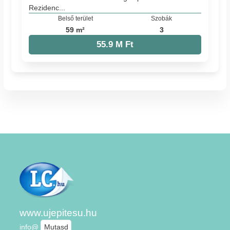
Rezidenc...
Belső terület
Szobák
59 m²
3
55.9 M Ft
www.ujepitesu.hu
info@
Mutasd