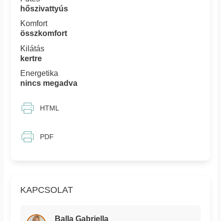
hőszivattyús
Komfort
összkomfort
Kilátás
kertre
Energetika
nincs megadva
HTML
PDF
KAPCSOLAT
Balla Gabriella