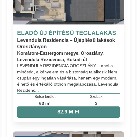
ELADÓ ÚJ ÉPÍTÉSŰ TÉGLALAKÁS
Levendula Rezidencia – Újépítésű lakások
Oroszlányon
Komárom-Esztergom megye, Oroszlány,
Levendula Rezidencia, Bokodi út
LEVENDULA REZIDENCIA OROSZLÁNY – ahol a
minőség, a kényelem és a biztonság találkozik Nem
csupán egy ingatlan vásárlása, hanem egy modern,
élhető és értékálló otthon megalapozása. Levendula
Rezidenc...
Belső terület
Szobák
63 m²
3
82.9 M Ft