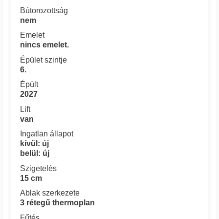
Bútorozottság
nem
Emelet
nincs emelet.
Épület szintje
6.
Épült
2027
Lift
van
Ingatlan állapot
kívül: új
belül: új
Szigetelés
15 cm
Ablak szerkezete
3 rétegű thermoplan
Fűtés