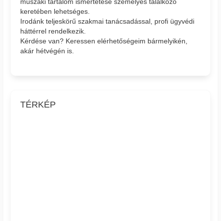
műszaki tartalom ismertetése személyes találkozó
keretében lehetséges.
Irodánk teljeskörű szakmai tanácsadással, profi ügyvédi
háttérrel rendelkezik.
Kérdése van? Keressen elérhetőségeim bármelyikén,
akár hétvégén is.
TÉRKÉP