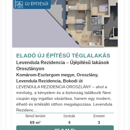
ÚJ ÉPÍTÉSŰ!
ELADÓ ÚJ ÉPÍTÉSŰ TÉGLALAKÁS
Levendula Rezidencia – Újépítésű lakások
Oroszlányon
Komárom-Esztergom megye, Oroszlány,
Levendula Rezidencia, Bokodi út
LEVENDULA REZIDENCIA OROSZLÁNY – ahol a
minőség, a kényelem és a biztonság találkozik Nem
csupán egy ingatlan vásárlása, hanem egy modern,
élhető és értékálló otthon megalapozása. Levendula
Rezidenc...
Belső terület
Szobák
Emelet
69 m²
4
3