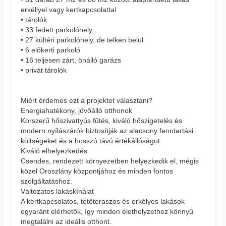
erkéllyel vagy kertkapcsolattal
• tárolók
• 33 fedett parkolóhely
• 27 kültéri parkolóhely, de telken belül
• 6 előkerti parkoló
• 16 teljesen zárt, önálló garázs
• privát tárolók
Miért érdemes ezt a projektet választani?
Energiahatékony, jövőálló otthonok
Korszerű hőszivattyús fűtés, kiváló hőszigetelés és
modern nyílászárók biztosítják az alacsony fenntartási
költségeket és a hosszú távú értékállóságot.
Kiváló elhelyezkedés
Csendes, rendezett környezetben helyezkedik el, mégis
közel Oroszlány központjához és minden fontos
szolgáltatáshoz.
Változatos lakáskínálat
A kertkapcsolatos, tetőteraszos és erkélyes lakások
egyaránt elérhetők, így minden élethelyzethez könnyű
megtalálni az ideális otthont.