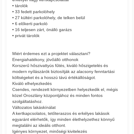
• tárolók
• 33 fedett parkolóhely
• 27 kültéri parkolóhely, de telken belül
• 6 előkerti parkoló
• 16 teljesen zárt, önálló garázs
• privát tárolók
Miért érdemes ezt a projektet választani?
Energiahatékony, jövőálló otthonok
Korszerű hőszivattyús fűtés, kiváló hőszigetelés és
modern nyílászárók biztosítják az alacsony fenntartási
költségeket és a hosszú távú értékállóságot.
Kiváló elhelyezkedés
Csendes, rendezett környezetben helyezkedik el, mégis
közel Oroszlány központjához és minden fontos
szolgáltatáshoz.
Változatos lakáskínálat
A kertkapcsolatos, tetőteraszos és erkélyes lakások
egyaránt elérhetők, így minden élethelyzethez könnyű
megtalálni az ideális otthont.
Igényes környezet, minőségi kivitelezés