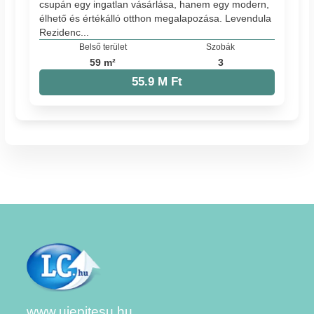
csupán egy ingatlan vásárlása, hanem egy modern,
élhető és értékálló otthon megalapozása. Levendula
Rezidenc...
Belső terület
Szobák
59 m²
3
55.9 M Ft
www.ujepitesu.hu