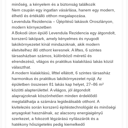
minőség, a kényelem és a biztonság találkozik
Nem csupán egy ingatlan vásárlása, hanem egy modern,
élhető és értékálló otthon megalapozása.
Levendula Rezidencia – Újépítésű lakások Oroszlányon,
modern környezetben
A Bokodi úton épülő Levendula Rezidencia egy átgondolt,
korszerű lakópark, amely kényelmes és nyugodt
lakókörnyezetet kínál mindazoknak, akik modern
életvitelhez illő otthont keresnek. A liftes, 6 szintes
társasházban számos, különböző méretű és
elrendezésű, világos és praktikus kialakítású lakás közül
választhat.
A modern kialakítású, lifttel ellátott, 6 szintes társasház
harmonikus és praktikus lakókörnyezetet nyújt. Az
épületben összesen 81 lakás kap helyet, 27–86 m²
közötti alapterülettel. A világos, jól átgondolt
alaprajzoknak köszönhetően minden érdeklődő
megtalálhatja a számára legideálisabb otthont. A
kivitelezés során korszerű építéstechnológiát és minőségi
anyagokat használnak, az alacsony energiaigényű
szerkezet, a fokozott légzárású nyílászárók és a
hatékony hőszigetelés pedig kiemelkedő