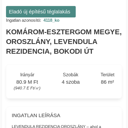
Eladó új építésű téglalakás
Ingatlan azonosító:
4118_ko
KOMÁROM-ESZTERGOM MEGYE,
OROSZLÁNY, LEVENDULA
REZIDENCIA, BOKODI ÚT
Irányár
Szobák
Terület
80.9 M Ft
4 szoba
86 m²
(940.7 E Ft/㎡)
INGATLAN LEÍRÁSA
LEVENDULA REZIDENCIA OROSZLÁNY – ahol a