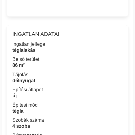
INGATLAN ADATAI
Ingatlan jellege
téglalakás
Belső terület
86 m²
Tájolás
délnyugat
Építési állapot
új
Építési mód
tégla
Szobák száma
4 szoba