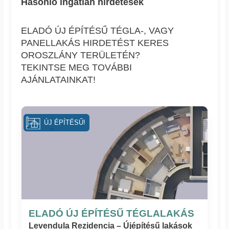
Hasonló ingatlan hírdetések
ELADÓ ÚJ ÉPÍTÉSŰ TÉGLA-, VAGY
PANELLAKÁS HIRDETÉST KERES
OROSZLÁNY TERÜLETÉN?
TEKINTSE MEG TOVÁBBI
AJÁNLATAINKAT!
ÚJ ÉPÍTÉSŰ!
ELADÓ ÚJ ÉPÍTÉSŰ TÉGLALAKÁS
Levendula Rezidencia – Újépítésű lakások