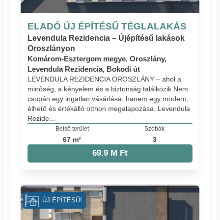
ELADÓ ÚJ ÉPÍTÉSŰ TÉGLALAKÁS
Levendula Rezidencia – Újépítésű lakások
Oroszlányon
Komárom-Esztergom megye, Oroszlány,
Levendula Rezidencia, Bokodi út
LEVENDULA REZIDENCIA OROSZLÁNY – ahol a
minőség, a kényelem és a biztonság találkozik Nem
csupán egy ingatlan vásárlása, hanem egy modern,
élhető és értékálló otthon megalapozása. Levendula
Rezide...
Belső terület
Szobák
67 m²
3
69.9 M Ft
ÚJ ÉPÍTÉSŰ!