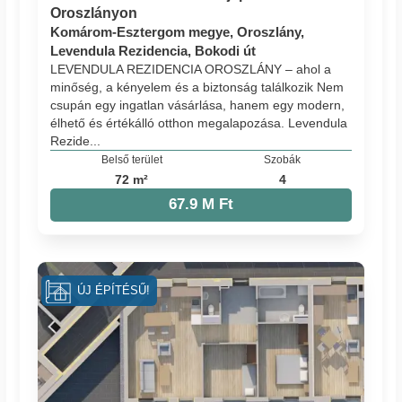
Oroszlányon
Komárom-Esztergom megye, Oroszlány,
Levendula Rezidencia, Bokodi út
LEVENDULA REZIDENCIA OROSZLÁNY – ahol a
minőség, a kényelem és a biztonság találkozik Nem
csupán egy ingatlan vásárlása, hanem egy modern,
élhető és értékálló otthon megalapozása. Levendula
Rezide...
Belső terület
Szobák
72 m²
4
67.9 M Ft
ÚJ ÉPÍTÉSŰ!