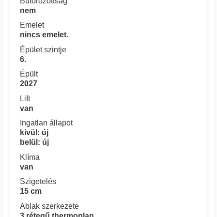
Bútorozottság
nem
Emelet
nincs emelet.
Épület szintje
6.
Épült
2027
Lift
van
Ingatlan állapot
kívül: új
belül: új
Klíma
van
Szigetelés
15 cm
Ablak szerkezete
3 rétegű thermoplan