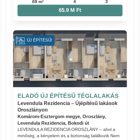
69 m²
4
3
65.9 M Ft
ÚJ ÉPÍTÉSŰ!
ELADÓ ÚJ ÉPÍTÉSŰ TÉGLALAKÁS
Levendula Rezidencia – Újépítésű lakások
Oroszlányon
Komárom-Esztergom megye, Oroszlány,
Levendula Rezidencia, Bokodi út
LEVENDULA REZIDENCIA OROSZLÁNY – ahol a
minőség, a kényelem és a biztonság találkozik Nem