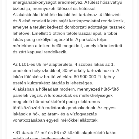
energiahatékonyságot eredményez. A fűtést hőszivattyú
biztosítja, mennyezeti fűtéssel és hűtéssel.
A lakáskínálat többféle kialakítást tartalmaz: 4 földszinti
és 8 első emeleti lakás saját kertkapcsolattal rendelkezik,
amelyet a terület kedvező domborzati adottságai tesznek
lehetővé. Emellett 3 otthon tetőterasszal épül, a többi
lakás pedig erkéllyel egészül ki. A parkolás teljes
mértékben a telken belül megoldott, amely körbekerített
és zárt kapuval rendelkezik.
Az L101-es 86 m² alapterületű, 4 szobás lakás az 1.
emeleten helyezkedik el, 30m² erkély tartozik hozzá. A
lakás fűtéskész bruttó vételára 80.900.000 Ft. Igény
esetén kulcsrakész átadás is lehetséges.
A lakásban a hőleadást modern, mennyezeti hűtő-fűtő
panelek végzik. A fürdőszobák és mellékhelyiségek
megfelelő hőmérsékletéről pedig elektromos
törölközőszárító radiátorok gondoskodnak. Az egyes
lakások a hő-, az áram- és a vízfogyasztás
vonatkozásában egyedi mérőkkel ellátottak.
• 81 darab 27 m2 és 86 m2 közötti alapterületű lakás
erkéllyel vagy kertkapcsolattal