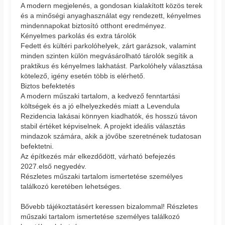
A modern megjelenés, a gondosan kialakított közös terek
és a minőségi anyaghasználat egy rendezett, kényelmes
mindennapokat biztosító otthont eredményez.
Kényelmes parkolás és extra tárolók
Fedett és kültéri parkolóhelyek, zárt garázsok, valamint
minden szinten külön megvásárolható tárolók segítik a
praktikus és kényelmes lakhatást. Parkolóhely választása
kötelező, igény esetén több is elérhető.
Biztos befektetés
A modern műszaki tartalom, a kedvező fenntartási
költségek és a jó elhelyezkedés miatt a Levendula
Rezidencia lakásai könnyen kiadhatók, és hosszú távon
stabil értéket képviselnek. A projekt ideális választás
mindazok számára, akik a jövőbe szeretnének tudatosan
befektetni.
Az építkezés már elkezdődött, várható befejezés
2027.első negyedév.
Részletes műszaki tartalom ismertetése személyes
találkozó keretében lehetséges.
Bővebb tájékoztatásért keressen bizalommal! Részletes
műszaki tartalom ismertetése személyes találkozó