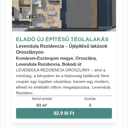
ELADÓ ÚJ ÉPÍTÉSŰ TÉGLALAKÁS
Levendula Rezidencia – Újépítésű lakások
Oroszlányon
Komárom-Esztergom megye, Oroszlány,
Levendula Rezidencia, Bokodi út
LEVENDULA REZIDENCIA OROSZLÁNY – ahol a
minőség, a kényelem és a biztonság találkozik Nem
csupán egy ingatlan vásárlása, hanem egy modern,
élhető és értékálló otthon megalapozása. Levendula
Rezidenc...
Belső terület
Szobák
63 m²
3
82.9 M Ft