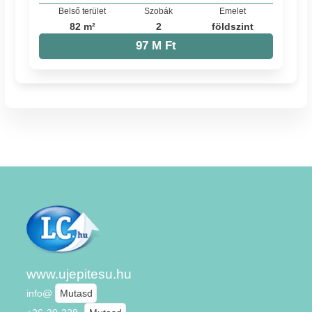
Belső terület
Szobák
Emelet
82 m²
2
földszint
97 M Ft
www.ujepitesu.hu
info@
Mutasd