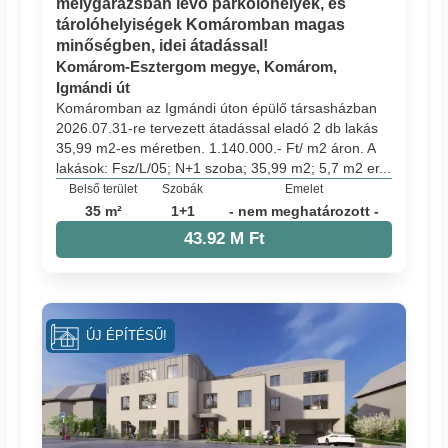
mélygarázsban lévő parkolóhelyek, és
tárolóhelyiségek Komáromban magas
minőségben, idei átadással!
Komárom-Esztergom megye, Komárom,
Igmándi út
Komáromban az Igmándi úton épülő társasházban
2026.07.31-re tervezett átadással eladó 2 db lakás
35,99 m2-es méretben. 1.140.000.- Ft/ m2 áron. A
lakások: Fsz/L/05; N+1 szoba; 35,99 m2; 5,7 m2 er...
Belső terület
Szobák
Emelet
35 m²
1+1
- nem meghatározott -
43.92 M Ft
ÚJ ÉPÍTÉSŰ!