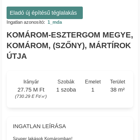
Eladó új építésű téglalakás
Ingatlan azonosító:
1_mda
KOMÁROM-ESZTERGOM MEGYE,
KOMÁROM, (SZŐNY), MÁRTÍROK
ÚTJA
Irányár
Szobák
Emelet
Terület
27.75 M Ft
1 szoba
1
38 m²
(730.29 E Ft/㎡)
INGATLAN LEÍRÁSA
Szuper lakások Komáromban!