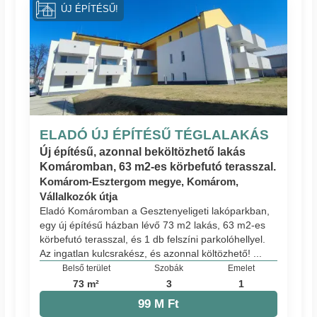
ÚJ ÉPÍTÉSŰ!
ELADÓ ÚJ ÉPÍTÉSŰ TÉGLALAKÁS
Új építésű, azonnal beköltözhető lakás
Komáromban, 63 m2-es körbefutó terasszal.
Komárom-Esztergom megye, Komárom,
Vállalkozók útja
Eladó Komáromban a Gesztenyeligeti lakóparkban,
egy új építésű házban lévő 73 m2 lakás, 63 m2-es
körbefutó terasszal, és 1 db felszíni parkolóhellyel.
Az ingatlan kulcsrakész, és azonnal költözhető! ...
Belső terület
Szobák
Emelet
73 m²
3
1
99 M Ft