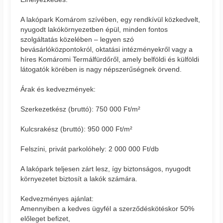
A lakópark Komárom szívében, egy rendkívül közkedvelt,
nyugodt lakókörnyezetben épül, minden fontos
szolgáltatás közelében – legyen szó
bevásárlóközpontokról, oktatási intézményekről vagy a
híres Komáromi Termálfürdőről, amely belföldi és külföldi
látogatók körében is nagy népszerűségnek örvend.
Árak és kedvezmények:
Szerkezetkész (bruttó): 750 000 Ft/m²
Kulcsrakész (bruttó): 950 000 Ft/m²
Felszíni, privát parkolóhely: 2 000 000 Ft/db
A lakópark teljesen zárt lesz, így biztonságos, nyugodt
környezetet biztosít a lakók számára.
Kedvezményes ajánlat:
Amennyiben a kedves ügyfél a szerződéskötéskor 50%
előleget befizet,