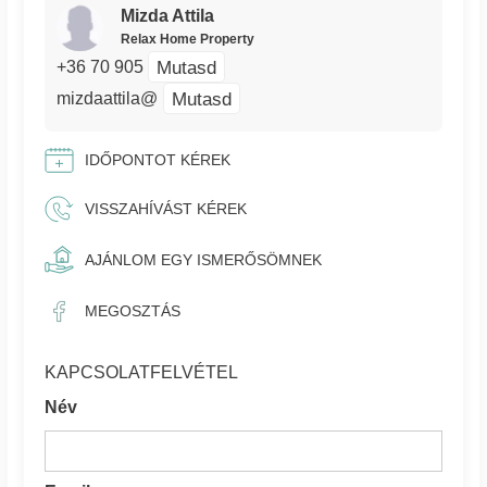
Mizda Attila
Relax Home Property
Mutasd
+36 70 905
Mutasd
mizdaattila@
IDŐPONTOT KÉREK
VISSZAHÍVÁST KÉREK
AJÁNLOM EGY ISMERŐSÖMNEK
MEGOSZTÁS
KAPCSOLATFELVÉTEL
Név