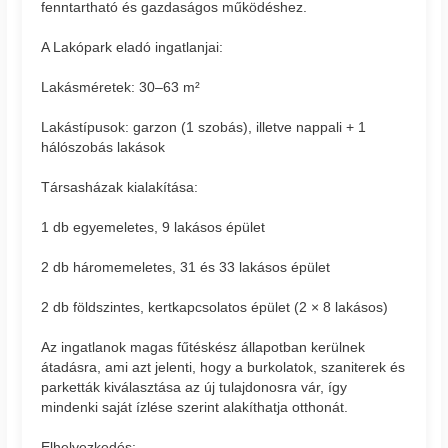
fenntartható és gazdaságos működéshez.
A Lakópark eladó ingatlanjai:
Lakásméretek: 30–63 m²
Lakástípusok: garzon (1 szobás), illetve nappali + 1
hálószobás lakások
Társasházak kialakítása:
1 db egyemeletes, 9 lakásos épület
2 db háromemeletes, 31 és 33 lakásos épület
2 db földszintes, kertkapcsolatos épület (2 × 8 lakásos)
Az ingatlanok magas fűtéskész állapotban kerülnek
átadásra, ami azt jelenti, hogy a burkolatok, szaniterek és
parketták kiválasztása az új tulajdonosra vár, így
mindenki saját ízlése szerint alakíthatja otthonát.
Elhelyezkedés: