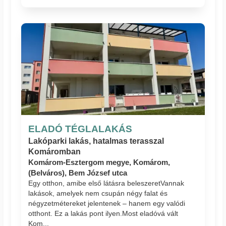
ELADÓ TÉGLALAKÁS
Lakóparki lakás, hatalmas terasszal
Komáromban
Komárom-Esztergom megye, Komárom,
(Belváros), Bem József utca
Egy otthon, amibe első látásra beleszeret ​Vannak
lakások, amelyek nem csupán négy falat és
négyzetmétereket jelentenek – hanem egy valódi
otthont. ​Ez a lakás pont ilyen. ​Most eladó​vá vált
Kom...