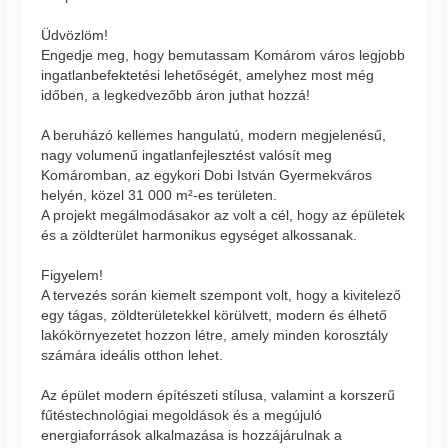
Üdvözlöm!
Engedje meg, hogy bemutassam Komárom város legjobb
ingatlanbefektetési lehetőségét, amelyhez most még
időben, a legkedvezőbb áron juthat hozzá!
A beruházó kellemes hangulatú, modern megjelenésű,
nagy volumenű ingatlanfejlesztést valósít meg
Komáromban, az egykori Dobi István Gyermekváros
helyén, közel 31 000 m²-es területen.
A projekt megálmodásakor az volt a cél, hogy az épületek
és a zöldterület harmonikus egységet alkossanak.
Figyelem!
A tervezés során kiemelt szempont volt, hogy a kivitelező
egy tágas, zöldterületekkel körülvett, modern és élhető
lakókörnyezetet hozzon létre, amely minden korosztály
számára ideális otthon lehet.
Az épület modern építészeti stílusa, valamint a korszerű
fűtéstechnológiai megoldások és a megújuló
energiaforrások alkalmazása is hozzájárulnak a