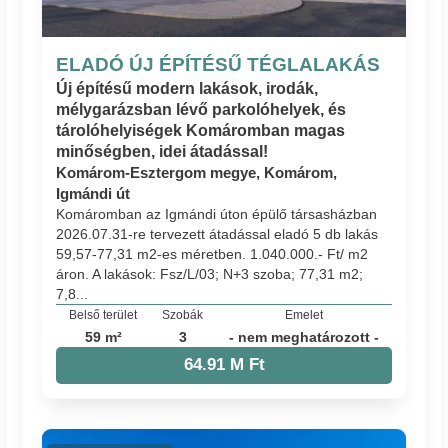
ELADÓ ÚJ ÉPÍTÉSŰ TÉGLALAKÁS
Új építésű modern lakások, irodák,
mélygarázsban lévő parkolóhelyek, és
tárolóhelyiségek Komáromban magas
minőségben, idei átadással!
Komárom-Esztergom megye, Komárom,
Igmándi út
Komáromban az Igmándi úton épülő társasházban
2026.07.31-re tervezett átadással eladó 5 db lakás
59,57-77,31 m2-es méretben. 1.040.000.- Ft/ m2
áron. A lakások: Fsz/L/03; N+3 szoba; 77,31 m2;
7,8...
Belső terület
Szobák
Emelet
59 m²
3
- nem meghatározott -
64.91 M Ft