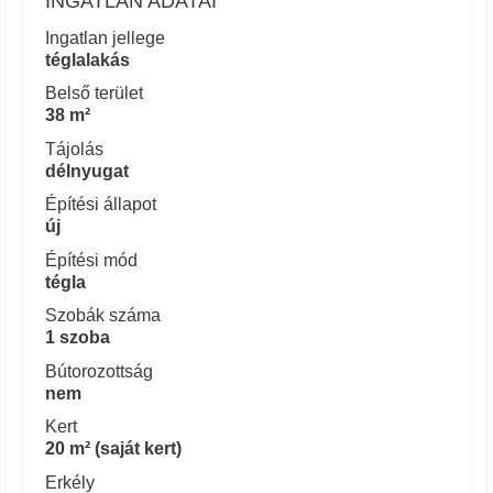
INGATLAN ADATAI
Ingatlan jellege
téglalakás
Belső terület
38 m²
Tájolás
délnyugat
Építési állapot
új
Építési mód
tégla
Szobák száma
1 szoba
Bútorozottság
nem
Kert
20 m² (saját kert)
Erkély