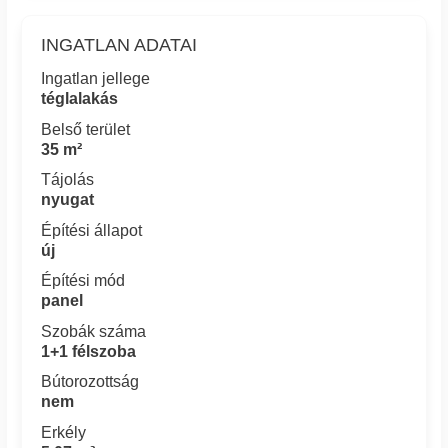
INGATLAN ADATAI
Ingatlan jellege
téglalakás
Belső terület
35 m²
Tájolás
nyugat
Építési állapot
új
Építési mód
panel
Szobák száma
1+1 félszoba
Bútorozottság
nem
Erkély