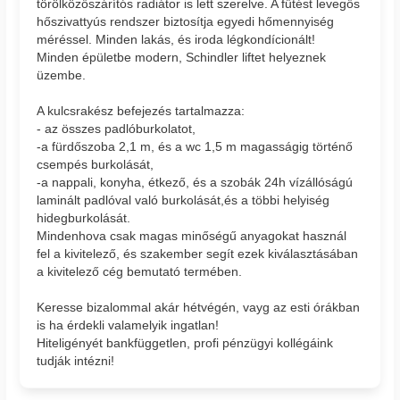
törölközőszárítós radiátor is lett szerelve. A fűtést levegős
hőszivattyús rendszer biztosítja egyedi hőmennyiség
méréssel. Minden lakás, és iroda légkondícionált!
Minden épületbe modern, Schindler liftet helyeznek
üzembe.
A kulcsrakész befejezés tartalmazza:
- az összes padlóburkolatot,
-a fürdőszoba 2,1 m, és a wc 1,5 m magasságig történő
csempés burkolását,
-a nappali, konyha, étkező, és a szobák 24h vízállóságú
laminált padlóval való burkolását,és a többi helyiség
hidegburkolását.
Mindenhova csak magas minőségű anyagokat használ
fel a kivitelező, és szakember segít ezek kiválasztásában
a kivitelező cég bemutató termében.
Keresse bizalommal akár hétvégén, vayg az esti órákban
is ha érdekli valamelyik ingatlan!
Hiteligényét bankfüggetlen, profi pénzügyi kollégáink
tudják intézni!