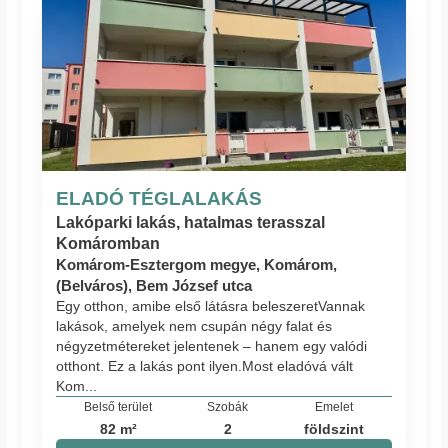
ELADÓ TÉGLALAKÁS
Lakóparki lakás, hatalmas terasszal
Komáromban
Komárom-Esztergom megye, Komárom,
(Belváros), Bem József utca
Egy otthon, amibe első látásra beleszeret ​Vannak
lakások, amelyek nem csupán négy falat és
négyzetmétereket jelentenek – hanem egy valódi
otthont. ​Ez a lakás pont ilyen. ​Most eladó​vá vált
Kom...
Belső terület
Szobák
Emelet
82 m²
2
földszint