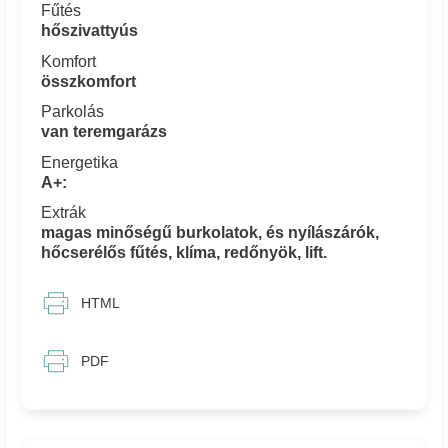
Fűtés
hőszivattyús
Komfort
összkomfort
Parkolás
van teremgarázs
Energetika
A+:
Extrák
magas minőségű burkolatok, és nyílászárók,
hőcserélős fűtés, klíma, redőnyök, lift.
HTML
PDF