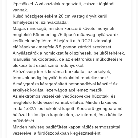
lépcsőkkel. A válaszfalak ragasztott, csiszolt téglából
vannak.
Külső hőszigetelésként 20 cm vastag dryvit kerül
felhelyezésre, színvakolattal.
Magas minőségű, minden korszerű követelménynek
megfelelő Kömmerling 76 típusú műanyag nyílászárók
kerülnek beépítésre. A bejárati ajtó RC2 biztonsági
előírásoknak megfelelő 5 ponton záródó szerkezet.
A nyílászárók a homlokzat felöl színesek, belülről fehérek,
manuális működtetésű, de az elektronikus működtetésre
előkészített ezüst színű redőnyökkel.
A közösségi terek kerámia burkolattal, az erkélyek,
teraszok pedig fagyálló burkolattal rendelkeznek!
A mélygarázs kéregerősített betonpadlóval készült! Az
erkélyek korlátai lézervágott acéllemez mezők.
Az elektromos vezetékek védőcsövekbe húzottak, és
megfelelő földeléssel vannak ellátva. Minden lakás és
iroda 1x32A -es bekötést kapott. Korszerű gyengeáramú
hálózat biztosítja a kaputelefon, az internet, és a kábeltv
működését.
Minden helyiség padlófűtést kapott rádiós termosztáttal
vezérelve, a fürdőszobákban kiegészítésként