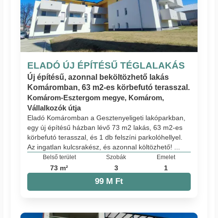
ELADÓ ÚJ ÉPÍTÉSŰ TÉGLALAKÁS
Új építésű, azonnal beköltözhető lakás
Komáromban, 63 m2-es körbefutó terasszal.
Komárom-Esztergom megye, Komárom,
Vállalkozók útja
Eladó Komáromban a Gesztenyeligeti lakóparkban,
egy új építésű házban lévő 73 m2 lakás, 63 m2-es
körbefutó terasszal, és 1 db felszíni parkolóhellyel.
Az ingatlan kulcsrakész, és azonnal költözhető! ...
Belső terület
Szobák
Emelet
73 m²
3
1
99 M Ft