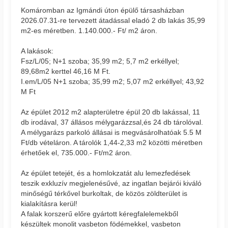
Komáromban az Igmándi úton épülő társasházban
2026.07.31-re tervezett átadással eladó 2 db lakás 35,99
m2-es méretben. 1.140.000.- Ft/ m2 áron.
A lakások:
Fsz/L/05; N+1 szoba; 35,99 m2; 5,7 m2 erkéllyel;
89,68m2 kerttel 46,16 M Ft.
I.em/L/05 N+1 szoba; 35,99 m2; 5,07 m2 erkéllyel; 43,92
M Ft
Az épület 2012 m2 alapterületre épül 20 db lakással, 11
db irodával, 37 állásos mélygarázzsal,és 24 db tárolóval.
A mélygarázs parkoló állásai is megvásárolhatóak 5.5 M
Ft/db vételáron. A tárolók 1,44-2,33 m2 közötti méretben
érhetőek el, 735.000.- Ft/m2 áron.
Az épület tetejét, és a homlokzatát alu lemezfedések
teszik exkluzív megjelenésűvé, az ingatlan bejárói kiváló
minőségű térkővel burkoltak, de közös zöldterület is
kialakításra kerül!
A falak korszerű előre gyártott kéregfalelemekből
készültek monolit vasbeton födémekkel, vasbeton