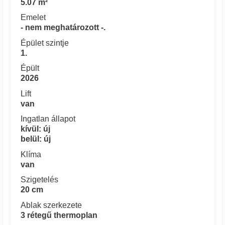
5.07 m²
Emelet
- nem meghatározott -.
Épület szintje
1.
Épült
2026
Lift
van
Ingatlan állapot
kívül: új
belül: új
Klíma
van
Szigetelés
20 cm
Ablak szerkezete
3 rétegű thermoplan