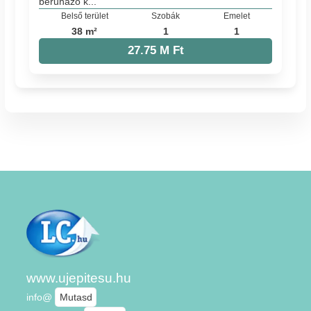
beruházó k...
Belső terület
Szobák
Emelet
38 m²
1
1
27.75 M Ft
www.ujepitesu.hu
info@
Mutasd