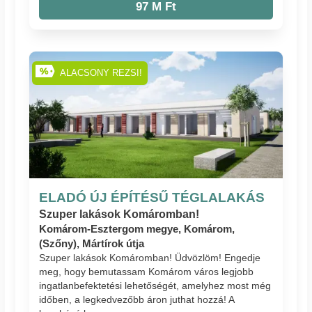
97 M Ft
ALACSONY REZSI!
ELADÓ ÚJ ÉPÍTÉSŰ TÉGLALAKÁS
Szuper lakások Komáromban!
Komárom-Esztergom megye, Komárom,
(Szőny), Mártírok útja
Szuper lakások Komáromban! Üdvözlöm! Engedje
meg, hogy bemutassam Komárom város legjobb
ingatlanbefektetési lehetőségét, amelyhez most még
időben, a legkedvezőbb áron juthat hozzá! A