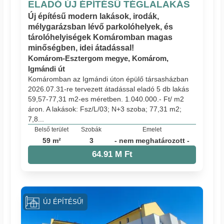
ELADÓ ÚJ ÉPÍTÉSŰ TÉGLALAKÁS
Új építésű modern lakások, irodák,
mélygarázsban lévő parkolóhelyek, és
tárolóhelyiségek Komáromban magas
minőségben, idei átadással!
Komárom-Esztergom megye, Komárom,
Igmándi út
Komáromban az Igmándi úton épülő társasházban
2026.07.31-re tervezett átadással eladó 5 db lakás
59,57-77,31 m2-es méretben. 1.040.000.- Ft/ m2
áron. A lakások: Fsz/L/03; N+3 szoba; 77,31 m2;
7,8...
Belső terület
Szobák
Emelet
59 m²
3
- nem meghatározott -
64.91 M Ft
ÚJ ÉPÍTÉSŰ!