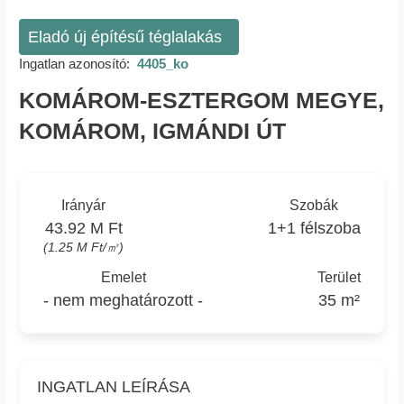
Eladó új építésű téglalakás
Ingatlan azonosító:
4405_ko
KOMÁROM-ESZTERGOM MEGYE,
KOMÁROM, IGMÁNDI ÚT
Irányár
Szobák
43.92 M Ft
1+1 félszoba
(1.25 M Ft/㎡)
Emelet
Terület
- nem meghatározott -
35 m²
INGATLAN LEÍRÁSA