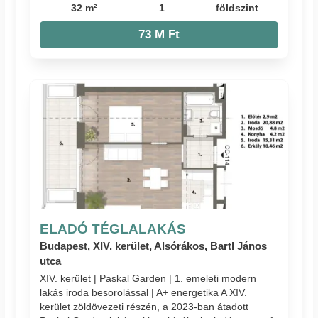
32 m²
1
földszint
73 M Ft
ELADÓ TÉGLALAKÁS
Budapest, XIV. kerület, Alsórákos, Bartl János
utca
XIV. kerület | Paskal Garden | 1. emeleti modern
lakás iroda besorolással | A+ energetika A XIV.
kerület zöldövezeti részén, a 2023-ban átadott