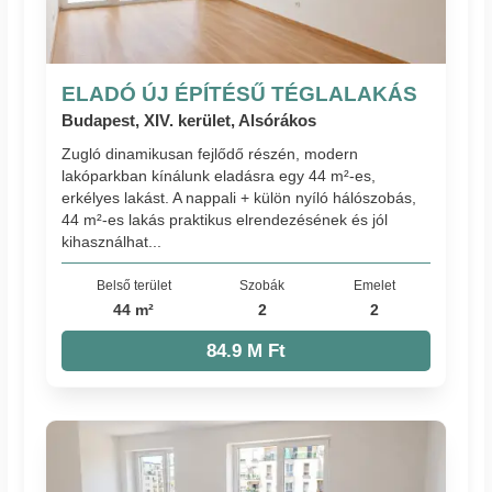
ELADÓ ÚJ ÉPÍTÉSŰ TÉGLALAKÁS
Budapest, XIV. kerület, Alsórákos
Zugló dinamikusan fejlődő részén, modern
lakóparkban kínálunk eladásra egy 44 m²-es,
erkélyes lakást. A nappali + külön nyíló hálószobás,
44 m²-es lakás praktikus elrendezésének és jól
kihasználhat...
Belső terület
Szobák
Emelet
44 m²
2
2
84.9 M Ft