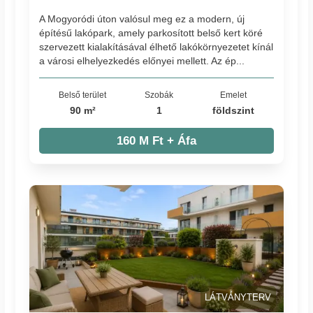
A Mogyoródi úton valósul meg ez a modern, új
építésű lakópark, amely parkosított belső kert köré
szervezett kialakításával élhető lakókörnyezetet kínál
a városi elhelyezkedés előnyei mellett. Az ép...
Belső terület
Szobák
Emelet
90 m²
1
földszint
160 M Ft + Áfa
LÁTVÁNYTERV