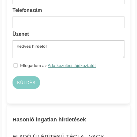
Telefonszám
Üzenet
Elfogadom az
Adatkezelési tájékoztatót
KÜLDÉS
Hasonló ingatlan hírdetések
ELADÓ ÚJ ÉPÍTÉSŰ TÉGLA-, VAGY