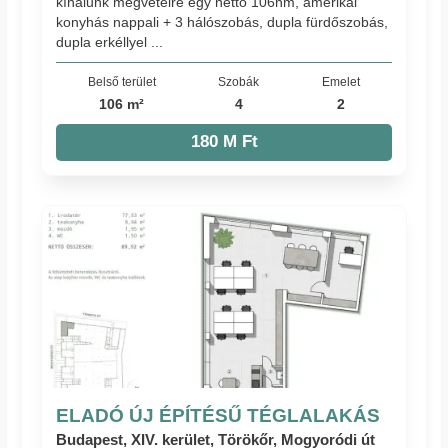
kínálunk megvételre egy nettó 106nm, amerikai
konyhás nappali + 3 hálószobás, dupla fürdőszobás,
dupla erkéllyel ...
Belső terület
Szobák
Emelet
106 m²
4
2
180 M Ft
ELADÓ ÚJ ÉPÍTÉSŰ TÉGLALAKÁS
Budapest, XIV. kerület, Törökőr, Mogyoródi út