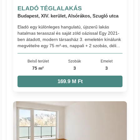
ELADÓ TÉGLALAKÁS
Budapest, XIV. kerület, Alsórákos, Szugló utca
Eladó egy különleges hangulatú, újszerű lakás
hatalmas terasszal és saját zöld oázissal Egy 2021-
ben átadott, modern társasház 3. emeletén kínálunk
megvételre egy 75 m²-es, nappali + 2 szobás, déli...
Belső terület
Szobák
Emelet
75 m²
3
3
169.9 M Ft