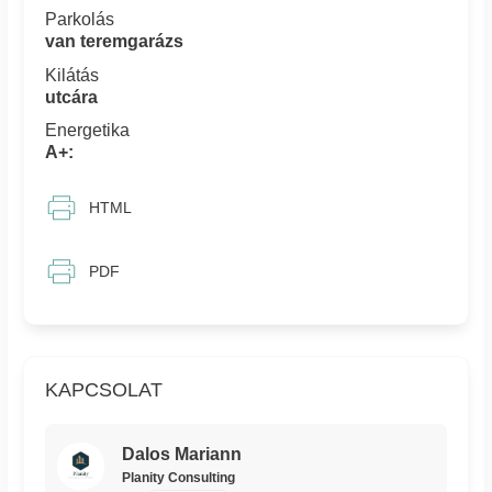
Parkolás
van teremgarázs
Kilátás
utcára
Energetika
A+:
HTML
PDF
KAPCSOLAT
Dalos Mariann
Planity Consulting