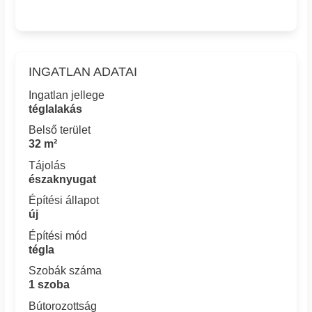
INGATLAN ADATAI
Ingatlan jellege
téglalakás
Belső terület
32 m²
Tájolás
északnyugat
Építési állapot
új
Építési mód
tégla
Szobák száma
1 szoba
Bútorozottság