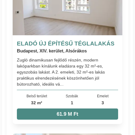
ELADÓ ÚJ ÉPÍTÉSŰ TÉGLALAKÁS
Budapest, XIV. kerület, Alsórákos
Zugló dinamikusan fejlődő részén, modern
lakóparkban kínálunk eladásra egy 32 m²-es,
egyszobás lakást. A 2. emeleti, 32 m²-es lakás
praktikus elrendezésének köszönhetően jól
bútorozható, ideális vá...
Belső terület
Szobák
Emelet
32 m²
1
3
61.9 M Ft