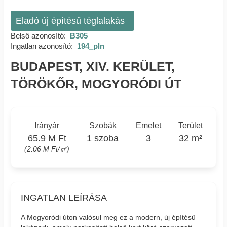
Eladó új építésű téglalakás
Belső azonosító:
B305
Ingatlan azonosító:
194_pln
BUDAPEST, XIV. KERÜLET,
TÖRÖKŐR, MOGYORÓDI ÚT
Irányár
Szobák
Emelet
Terület
65.9 M Ft
1 szoba
3
32 m²
(2.06 M Ft/㎡)
INGATLAN LEÍRÁSA
A Mogyoródi úton valósul meg ez a modern, új építésű