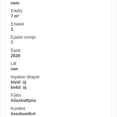
nem
Erkély
7 m²
Emelet
3.
Épület szintje
7.
Épült
2028
Lift
van
Ingatlan állapot
kívül: új
belül: új
Fűtés
hőszivattyús
Komfort
összkomfort