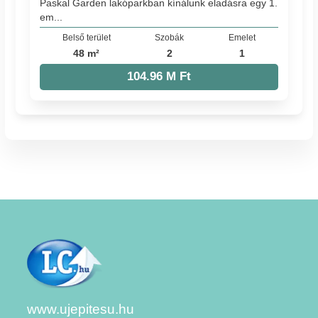
Paskal Garden lakóparkban kínálunk eladásra egy 1.
em...
Belső terület
Szobák
Emelet
48 m²
2
1
104.96 M Ft
www.ujepitesu.hu