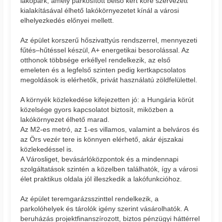
lakópark, amely parkosított belső kert köré szervezett
kialakításával élhető lakókörnyezetet kínál a városi
elhelyezkedés előnyei mellett.
Az épület korszerű hőszivattyús rendszerrel, mennyezeti
fűtés–hűtéssel készül, A+ energetikai besorolással. Az
otthonok többsége erkéllyel rendelkezik, az első
emeleten és a legfelső szinten pedig kertkapcsolatos
megoldások is elérhetők, privát használatú zöldfelülettel.
A környék közlekedése kifejezetten jó: a Hungária körút
közelsége gyors kapcsolatot biztosít, miközben a
lakókörnyezet élhető marad.
Az M2-es metró, az 1-es villamos, valamint a belváros és
az Örs vezér tere is könnyen elérhető, akár éjszakai
közlekedéssel is.
A Városliget, bevásárlóközpontok és a mindennapi
szolgáltatások szintén a közelben találhatók, így a városi
élet praktikus oldala jól illeszkedik a lakófunkcióhoz.
Az épület teremgarázsszinttel rendelkezik, a
parkolóhelyek és tárolók igény szerint vásárolhatók. A
beruházás projektfinanszírozott, biztos pénzügyi háttérrel