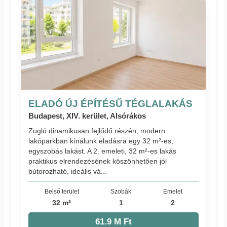
ELADÓ ÚJ ÉPÍTÉSŰ TÉGLALAKÁS
Budapest, XIV. kerület, Alsórákos
Zugló dinamikusan fejlődő részén, modern
lakóparkban kínálunk eladásra egy 32 m²-es,
egyszobás lakást. A 2. emeleti, 32 m²-es lakás
praktikus elrendezésének köszönhetően jól
bútorozható, ideális vá...
Belső terület
Szobák
Emelet
32 m²
1
2
61.9 M Ft