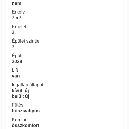
nem
Erkély
7 m²
Emelet
2.
Épület szintje
7.
Épült
2028
Lift
van
Ingatlan állapot
kívül: új
belül: új
Fűtés
hőszivattyús
Komfort
összkomfort