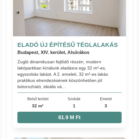
ELADÓ ÚJ ÉPÍTÉSŰ TÉGLALAKÁS
Budapest, XIV. kerület, Alsórákos
Zugló dinamikusan fejlődő részén, modern
lakóparkban kínálunk eladásra egy 32 m²-es,
egyszobás lakást. A 2. emeleti, 32 m²-es lakás
praktikus elrendezésének köszönhetően jól
bútorozható, ideális vá...
Belső terület
Szobák
Emelet
32 m²
1
3
61.9 M Ft