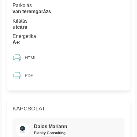
Parkolás
van teremgarázs
Kilátás
utcára
Energetika
A+:
HTML
PDF
KAPCSOLAT
Dalos Mariann
Planity Consulting