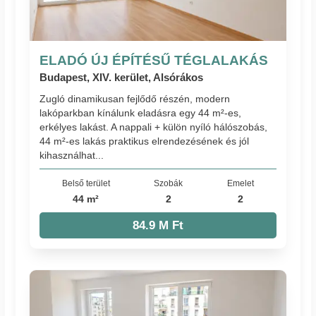
ELADÓ ÚJ ÉPÍTÉSŰ TÉGLALAKÁS
Budapest, XIV. kerület, Alsórákos
Zugló dinamikusan fejlődő részén, modern
lakóparkban kínálunk eladásra egy 44 m²-es,
erkélyes lakást. A nappali + külön nyíló hálószobás,
44 m²-es lakás praktikus elrendezésének és jól
kihasználhat...
Belső terület
Szobák
Emelet
44 m²
2
2
84.9 M Ft