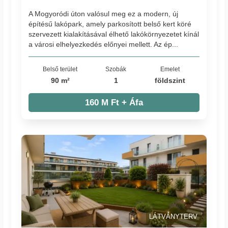
A Mogyoródi úton valósul meg ez a modern, új
építésű lakópark, amely parkosított belső kert köré
szervezett kialakításával élhető lakókörnyezetet kínál
a városi elhelyezkedés előnyei mellett. Az ép...
Belső terület
Szobák
Emelet
90 m²
1
földszint
160 M Ft + Áfa
LÁTVÁNYTERV