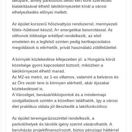
lakópark, amely parkosított belső kert köré szervezett
kialakításával élhető lakókörnyezetet kínál a városi
elhelyezkedés előnyei mellett.
Az épület korszerű hőszivattyús rendszerrel, mennyezeti
fűtés–hűtéssel készül, A+ energetikai besorolással. Az
otthonok többsége erkéllyel rendelkezik, az első
emeleten és a legfelső szinten pedig kertkapcsolatos
megoldások is elérhetők, privát használatú zöldfelülettel.
A környék közlekedése kifejezetten jó: a Hungária körút
közelsége gyors kapcsolatot biztosít, miközben a
lakókörnyezet élhető marad.
Az M2-es metró, az 1-es villamos, valamint a belváros és
az Örs vezér tere is könnyen elérhető, akár éjszakai
közlekedéssel is.
A Városliget, bevásárlóközpontok és a mindennapi
szolgáltatások szintén a közelben találhatók, így a városi
élet praktikus oldala jól illeszkedik a lakófunkcióhoz.
Az épület teremgarázsszinttel rendelkezik, a
parkolóhelyek és tárolók igény szerint vásárolhatók. A
beruházás projektfinanszírozott, biztos pénzügyi háttérrel