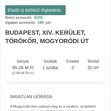
Eladó új építésű téglalakás
Belső azonosító:
B205
Ingatlan azonosító:
189_pln
BUDAPEST, XIV. KERÜLET,
TÖRÖKŐR, MOGYORÓDI ÚT
Irányár
Szobák
Emelet
Terület
65.26 M Ft
1 szoba
2
32 m²
(2.04 M Ft/㎡)
INGATLAN LEÍRÁSA
A Mogyoródi úton valósul meg ez a modern, új építésű