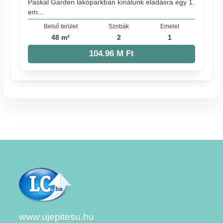
Paskal Garden lakóparkban kínálunk eladásra egy 1.
em...
Belső terület
Szobák
Emelet
48 m²
2
1
104.96 M Ft
www.ujepitesu.hu