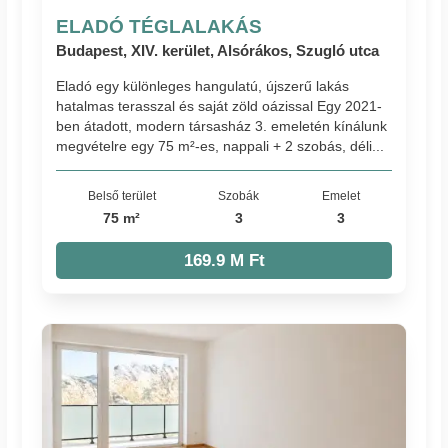
ELADÓ TÉGLALAKÁS
Budapest, XIV. kerület, Alsórákos, Szugló utca
Eladó egy különleges hangulatú, újszerű lakás
hatalmas terasszal és saját zöld oázissal Egy 2021-
ben átadott, modern társasház 3. emeletén kínálunk
megvételre egy 75 m²-es, nappali + 2 szobás, déli...
Belső terület
Szobák
Emelet
75 m²
3
3
169.9 M Ft