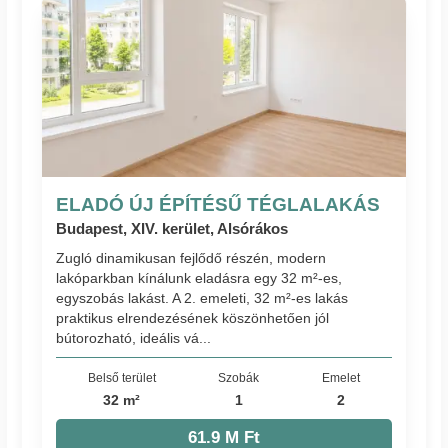
ELADÓ ÚJ ÉPÍTÉSŰ TÉGLALAKÁS
Budapest, XIV. kerület, Alsórákos
Zugló dinamikusan fejlődő részén, modern
lakóparkban kínálunk eladásra egy 32 m²-es,
egyszobás lakást. A 2. emeleti, 32 m²-es lakás
praktikus elrendezésének köszönhetően jól
bútorozható, ideális vá...
Belső terület
Szobák
Emelet
32 m²
1
2
61.9 M Ft