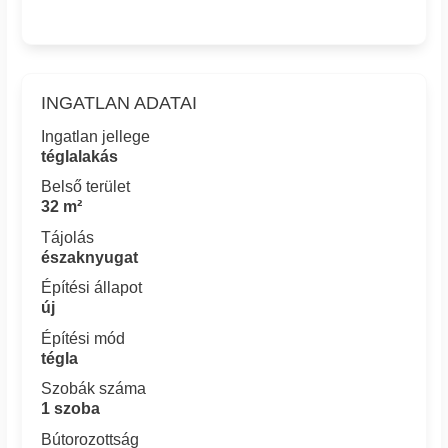
INGATLAN ADATAI
Ingatlan jellege
téglalakás
Belső terület
32 m²
Tájolás
északnyugat
Építési állapot
új
Építési mód
tégla
Szobák száma
1 szoba
Bútorozottság