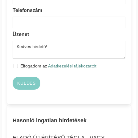
Telefonszám
Üzenet
Elfogadom az
Adatkezelési tájékoztatót
KÜLDÉS
Hasonló ingatlan hírdetések
ELADÓ ÚJ ÉPÍTÉSŰ TÉGLA-, VAGY