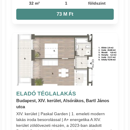
32 m²
1
földszint
73 M Ft
ELADÓ TÉGLALAKÁS
Budapest, XIV. kerület, Alsórákos, Bartl János
utca
XIV. kerület | Paskal Garden | 1. emeleti modern
lakás iroda besorolással | A+ energetika A XIV.
kerület zöldövezeti részén, a 2023-ban átadott