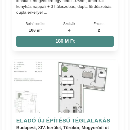
kínálunk megvételre egy nettó 106nm, amerikai
konyhás nappali + 3 hálószobás, dupla fürdőszobás,
dupla erkéllyel ...
Belső terület
Szobák
Emelet
106 m²
4
2
180 M Ft
ELADÓ ÚJ ÉPÍTÉSŰ TÉGLALAKÁS
Budapest, XIV. kerület, Törökőr, Mogyoródi út