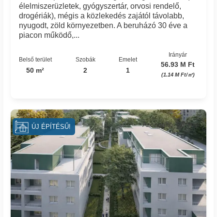
élelmiszerüzletek, gyógyszertár, orvosi rendelő,
drogériák), mégis a közlekedés zajától távolabb,
nyugodt, zöld környezetben. A beruházó 30 éve a
piacon működő,...
Irányár
Belső terület
Szobák
Emelet
56.93 M Ft
50 m²
2
1
(1.14 M Ft/㎡)
Azonosító: 88_mpi
ÚJ ÉPÍTÉSŰ!