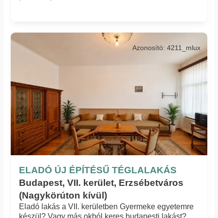
Azonosító: 4211_mlux
ELADÓ ÚJ ÉPÍTÉSŰ TÉGLALAKÁS
Budapest, VII. kerület, Erzsébetváros
(Nagykörúton kívül)
Eladó lakás a VII. kerületben Gyermeke egyetemre
készül? Vagy más okból keres budapesti lakást?