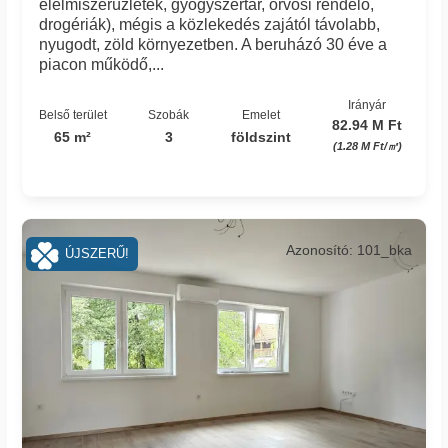
élelmiszerüzletek, gyógyszertár, orvosi rendelő,
drogériák), mégis a közlekedés zajától távolabb,
nyugodt, zöld környezetben. A beruházó 30 éve a
piacon működő,...
Irányár
Belső terület
Szobák
Emelet
82.94 M Ft
65 m²
3
földszint
(1.28 M Ft/㎡)
Azonosító: 101_bka
ÚJSZERŰ!