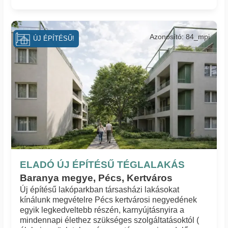
Azonosító: 84_mpi
ÚJ ÉPÍTÉSŰ!
ELADÓ ÚJ ÉPÍTÉSŰ TÉGLALAKÁS
Baranya megye, Pécs, Kertváros
Új építésű lakóparkban társasházi lakásokat
kínálunk megvételre Pécs kertvárosi negyedének
egyik legkedveltebb részén, karnyújtásnyira a
mindennapi élethez szükséges szolgáltatásoktól (