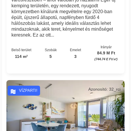
kemping területén, egy rendezett, nyugodt
környezetben kínálunk megvételre egy 2020-ban
épült, újszerű állapotú, napfényben fürdő 4
hálószobás lakást, amely ideális választás lehet
mindazoknak, akik teret, kényelmet és minőséget
keresnek. Ez az ott...
Irányár
Belső terület
Szobák
Emelet
84.9 M Ft
114 m²
5
3
(744.74 E Ft/㎡)
Azonosító: 32_rci
VÍZPARTI!