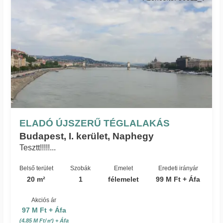
ELADÓ ÚJSZERŰ TÉGLALAKÁS
Budapest, I. kerület, Naphegy
Tesztt!!!!!...
Belső terület
Szobák
Emelet
Eredeti irányár
20 m²
1
félemelet
99 M Ft + Áfa
Akciós ár
97 M Ft + Áfa
(4.85 M Ft/㎡) + Áfa