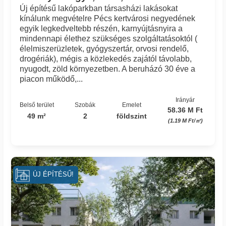
Új építésű lakóparkban társasházi lakásokat
kínálunk megvételre Pécs kertvárosi negyedének
egyik legkedveltebb részén, karnyújtásnyira a
mindennapi élethez szükséges szolgáltatásoktól (
élelmiszerüzletek, gyógyszertár, orvosi rendelő,
drogériák), mégis a közlekedés zajától távolabb,
nyugodt, zöld környezetben. A beruházó 30 éve a
piacon működő,...
Irányár
Belső terület
Szobák
Emelet
58.36 M Ft
49 m²
2
földszint
(1.19 M Ft/㎡)
Azonosító: 85_mpi
ÚJ ÉPÍTÉSŰ!