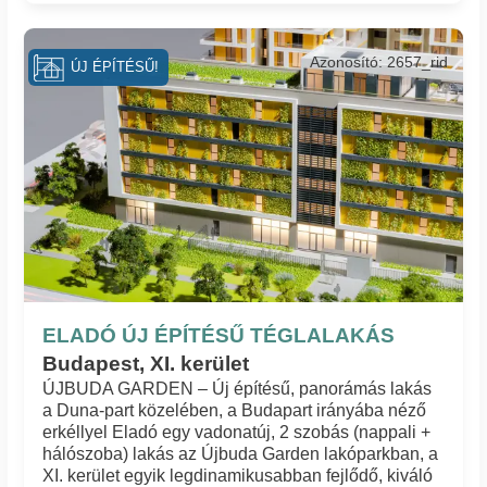
Azonosító: 2657_rid
ÚJ ÉPÍTÉSŰ!
ELADÓ ÚJ ÉPÍTÉSŰ TÉGLALAKÁS
Budapest, XI. kerület
ÚJBUDA GARDEN – Új építésű, panorámás lakás
a Duna-part közelében, a Budapart irányába néző
erkéllyel Eladó egy vadonatúj, 2 szobás (nappali +
hálószoba) lakás az Újbuda Garden lakóparkban, a
XI. kerület egyik legdinamikusabban fejlődő, kiváló