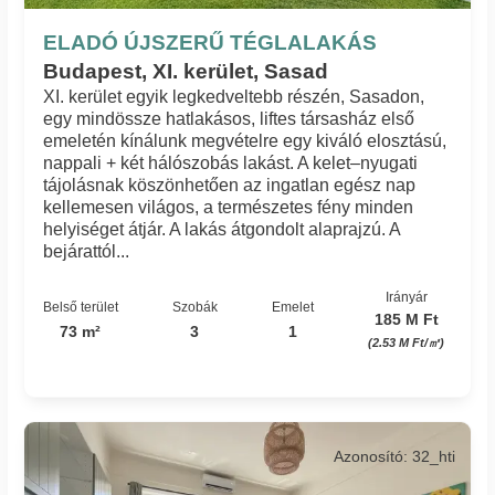
ELADÓ ÚJSZERŰ TÉGLALAKÁS
Budapest, XI. kerület, Sasad
XI. kerület egyik legkedveltebb részén, Sasadon,
egy mindössze hatlakásos, liftes társasház első
emeletén kínálunk megvételre egy kiváló elosztású,
nappali + két hálószobás lakást. A kelet–nyugati
tájolásnak köszönhetően az ingatlan egész nap
kellemesen világos, a természetes fény minden
helyiséget átjár. A lakás átgondolt alaprajzú. A
bejárattól...
Irányár
Belső terület
Szobák
Emelet
185 M Ft
73 m²
3
1
(2.53 M Ft/㎡)
Azonosító: 32_hti