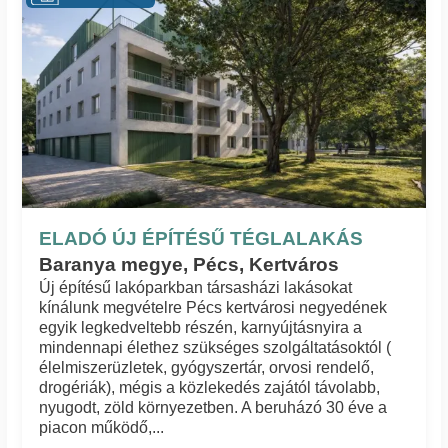
ELADÓ ÚJ ÉPÍTÉSŰ TÉGLALAKÁS
Baranya megye, Pécs, Kertváros
Új építésű lakóparkban társasházi lakásokat
kínálunk megvételre Pécs kertvárosi negyedének
egyik legkedveltebb részén, karnyújtásnyira a
mindennapi élethez szükséges szolgáltatásoktól (
élelmiszerüzletek, gyógyszertár, orvosi rendelő,
drogériák), mégis a közlekedés zajától távolabb,
nyugodt, zöld környezetben. A beruházó 30 éve a
piacon működő,...