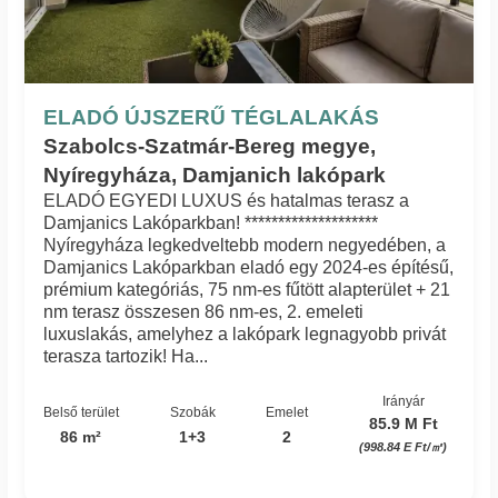
ELADÓ ÚJSZERŰ TÉGLALAKÁS
Szabolcs-Szatmár-Bereg megye,
Nyíregyháza, Damjanich lakópark
ELADÓ EGYEDI LUXUS és hatalmas terasz a
Damjanics Lakóparkban! ********************
Nyíregyháza legkedveltebb modern negyedében, a
Damjanics Lakóparkban eladó egy 2024-es építésű,
prémium kategóriás, 75 nm-es fűtött alapterület + 21
nm terasz összesen 86 nm-es, 2. emeleti
luxuslakás, amelyhez a lakópark legnagyobb privát
terasza tartozik! Ha...
Irányár
Belső terület
Szobák
Emelet
85.9 M Ft
86 m²
1+3
2
(998.84 E Ft/㎡)