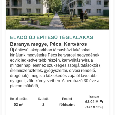
ELADÓ ÚJ ÉPÍTÉSŰ TÉGLALAKÁS
Baranya megye, Pécs, Kertváros
Új építésű lakóparkban társasházi lakásokat
kínálunk megvételre Pécs kertvárosi negyedének
egyik legkedveltebb részén, karnyújtásnyira a
mindennapi élethez szükséges szolgáltatásoktól (
élelmiszerüzletek, gyógyszertár, orvosi rendelő,
drogériák), mégis a közlekedés zajától távolabb,
nyugodt, zöld környezetben. A beruházó 30 éve a
piacon működő,...
Irányár
Belső terület
Szobák
Emelet
63.04 M Ft
52 m²
2
földszint
(1.21 M Ft/㎡)