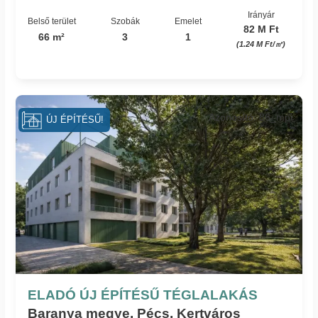
Irányár
Belső terület
Szobák
Emelet
82 M Ft
66 m²
3
1
(1.24 M Ft/㎡)
Azonosító: 86_mpi
ÚJ ÉPÍTÉSŰ!
ELADÓ ÚJ ÉPÍTÉSŰ TÉGLALAKÁS
Baranya megye, Pécs, Kertváros