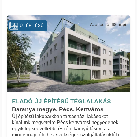
Azonosító: 89_mpi
ÚJ ÉPÍTÉSŰ!
ELADÓ ÚJ ÉPÍTÉSŰ TÉGLALAKÁS
Baranya megye, Pécs, Kertváros
Új építésű lakóparkban társasházi lakásokat
kínálunk megvételre Pécs kertvárosi negyedének
egyik legkedveltebb részén, karnyújtásnyira a
mindennapi élethez szükséges szolgáltatásoktól (