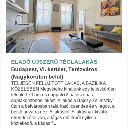
ELADÓ ÚJSZERŰ TÉGLALAKÁS
Budapest, VI. kerület, Terézváros
(Nagykörúton belül)
TELJESEN FELÚJÍTOTT LAKÁS, A BAZILIKA
KÖZELÉBEN Megvételre kínálunk egy teljeskörűen
felújított 70 nm-es nappali+2 hálószobás
duplakomfortos lakást. A lakás a Bajcsy-Zsilinszky
úton a belvárosban található, csendes és világos, a
belső udvarra néz. A lakásról: A lakásnak kiváló
elrendezése van, a tágas előtérből nyílik a
közlekedő, a kádas f...