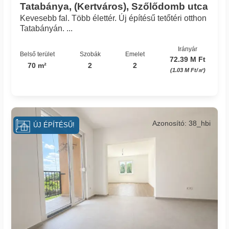
Tatabánya, (Kertváros), Szőlődomb utca
Kevesebb fal. Több élettér. Új építésű tetőtéri otthon
Tatabányán. ...
Irányár
Belső terület
Szobák
Emelet
72.39 M Ft
70 m²
2
2
(1.03 M Ft/㎡)
Azonosító: 38_hbi
ÚJ ÉPÍTÉSŰ!