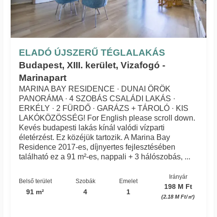
ELADÓ ÚJSZERŰ TÉGLALAKÁS
Budapest, XIII. kerület, Vizafogó -
Marinapart
MARINA BAY RESIDENCE · DUNAI ÖRÖK
PANORÁMA · 4 SZOBÁS CSALÁDI LAKÁS ·
ERKÉLY · 2 FÜRDŐ · GARÁZS + TÁROLÓ · KIS
LAKÓKÖZÖSSÉG! For English please scroll down.
Kevés budapesti lakás kínál valódi vízparti
életérzést. Ez közéjük tartozik. A Marina Bay
Residence 2017-es, díjnyertes fejlesztésében
található ez a 91 m²-es, nappali + 3 hálószobás, ...
Irányár
Belső terület
Szobák
Emelet
198 M Ft
91 m²
4
1
(2.18 M Ft/㎡)