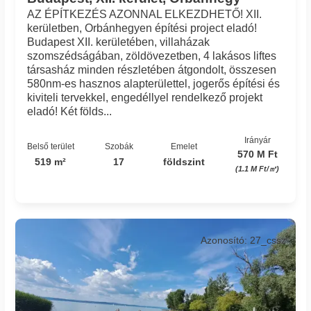
AZ ÉPÍTKEZÉS AZONNAL ELKEZDHETŐ! XII.
kerületben, Orbánhegyen építési project eladó!
Budapest XII. kerületében, villaházak
szomszédságában, zöldövezetben, 4 lakásos liftes
társasház minden részletében átgondolt, összesen
580nm-es hasznos alapterülettel, jogerős építési és
kiviteli tervekkel, engedéllyel rendelkező projekt
eladó! Két földs...
Irányár
Belső terület
Szobák
Emelet
570 M Ft
519 m²
17
földszint
(1.1 M Ft/㎡)
Azonosító: 27_cssz