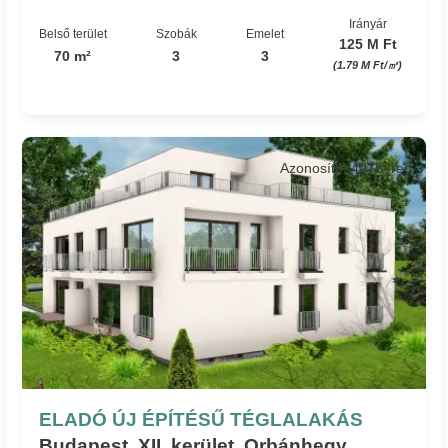
Irányár
Belső terület
Szobák
Emelet
125 M Ft
70 m²
3
3
(1.79 M Ft/㎡)
Azonosító: 4075_red
ELADÓ ÚJ ÉPÍTÉSŰ TÉGLALAKÁS
Budapest, XII. kerület, Orbánhegy