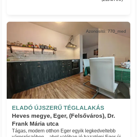
Azonosító: 770_med
ELADÓ ÚJSZERŰ TÉGLALAKÁS
Heves megye, Eger, (Felsőváros), Dr.
Frank Mária utca
Tágas, modern otthon Eger egyik legkedveltebb
városrészében – ahol valóban jó hazatérni Eger új