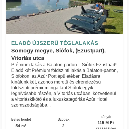
ELADÓ ÚJSZERŰ TÉGLALAKÁS
Somogy megye, Siófok, (Ezüstpart),
Vitorlás utca
Prémium lakás a Balaton-parton – Siófok Ezüstpart!!
Eladó két Prémium földszinti lakás a Balaton-parton,
Siófokon, az Azúr Port épületében Eladásra
kínálunk két, azonos méretű és elrendezésű
földszinti prémium ingatlant Siófok egyik
legnívósabb részén, a Vitorlás utcában, közvetlenül
a vitorláskikötő és a luxuskategóriás Azúr Hotel
szomszédságába...
Irányár
Belső terület
Szobák
115 M Ft
54 m²
2
(2.13 M Ft/㎡)