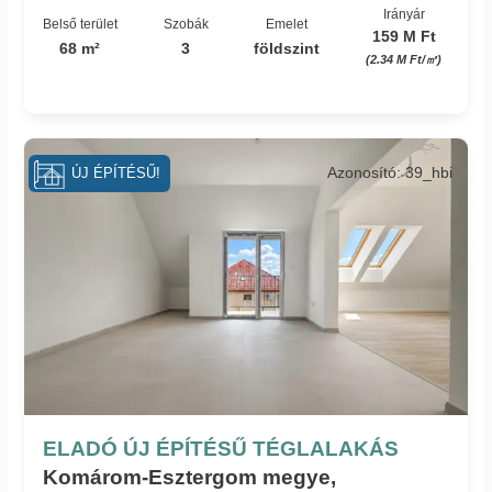
Irányár
Belső terület
Szobák
Emelet
159 M Ft
68 m²
3
földszint
(2.34 M Ft/㎡)
Azonosító: 39_hbi
ÚJ ÉPÍTÉSŰ!
ELADÓ ÚJ ÉPÍTÉSŰ TÉGLALAKÁS
Komárom-Esztergom megye,