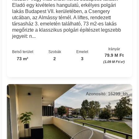
Eladó egy kivételes hangulatú, erkélyes polgári
lakás Budapest VII. kerületében, a Csengery
utcában, az Almássy térnél. A liftes, rendezett
társasház 3. emeletén található, 73 m2-es lakás
megőrizte a klasszikus polgári építészet legszebb
jegyeit: n...
Irányár
Belső terület
Szobák
Emelet
79.9 M Ft
73 m²
2
3
(1.09 M Ft/㎡)
Azonosító: 16299_bh