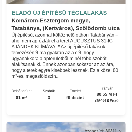
ELADÓ ÚJ ÉPÍTÉSŰ TÉGLALAKÁS
Komárom-Esztergom megye,
Tatabánya, (Kertváros), Szőlődomb utca
Új építésű, azonnal költözhető otthon Tatabányán –
ahol nem aprózták el a teret AUGUSZTUS 31-IG
AJÁNDÉK KLÍMÁVAL* Az új építésű lakások
tervezésénél ma gyakran az a cél, hogy
ugyanakkora alapterületből minél több szobát
alakítsanak ki. Ennek azonban sokszor az az ára,
hogy a terek egyre kisebbek lesznek. Ez a közel 80
m²-es, magasföldszin...
Irányár
Belső terület
Szobák
Emelet
80.55 M Ft
81 m²
3
földszint
(994.44 E Ft/㎡)
Azonosító: 36311_v