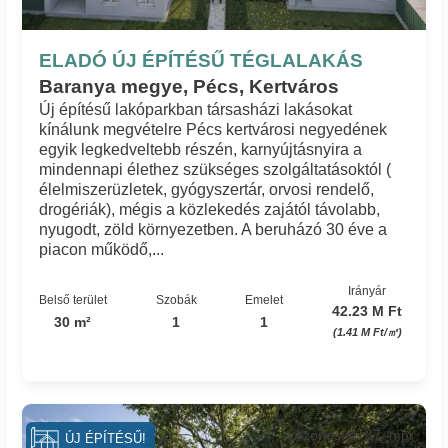
ELADÓ ÚJ ÉPÍTÉSŰ TÉGLALAKÁS
Baranya megye, Pécs, Kertváros
Új építésű lakóparkban társasházi lakásokat
kínálunk megvételre Pécs kertvárosi negyedének
egyik legkedveltebb részén, karnyújtásnyira a
mindennapi élethez szükséges szolgáltatásoktól (
élelmiszerüzletek, gyógyszertár, orvosi rendelő,
drogériák), mégis a közlekedés zajától távolabb,
nyugodt, zöld környezetben. A beruházó 30 éve a
piacon működő,...
Irányár
Belső terület
Szobák
Emelet
42.23 M Ft
30 m²
1
1
(1.41 M Ft/㎡)
Azonosító: 87_mpi
ÚJ ÉPÍTÉSŰ!