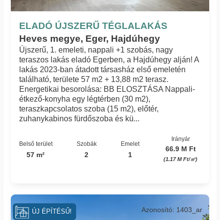
ELADÓ ÚJSZERŰ TÉGLALAKÁS
Heves megye, Eger, Hajdúhegy
Újszerű, 1. emeleti, nappali +1 szobás, nagy
teraszos lakás eladó Egerben, a Hajdúhegy alján! A
lakás 2023-ban átadott társasház első emeletén
található, területe 57 m2 + 13,88 m2 terasz.
Energetikai besorolása: BB ELOSZTÁSA Nappali-
étkező-konyha egy légtérben (30 m2),
teraszkapcsolatos szoba (15 m2), előtér,
zuhanykabinos fürdőszoba és kü...
Irányár
Belső terület
Szobák
Emelet
66.9 M Ft
57 m²
2
1
(1.17 M Ft/㎡)
Azonosító: 1403_ar
ÚJ ÉPÍTÉSŰ!