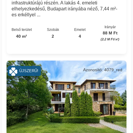
infrastruktúrájú részén. A lakás 4. emeleti
elhelyezkedésű, Budapart irányába néző, 7,44 m²-
es erkéllyel ...
Irányár
Belső terület
Szobák
Emelet
88 M Ft
40 m²
2
4
(2.2 M Ft/㎡)
Azonosító: 4079_red
ÚJSZERŰ!