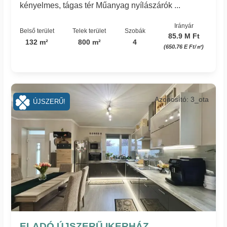
kényelmes, tágas tér Műanyag nyílászárók ...
Irányár
Belső terület
Telek terület
Szobák
85.9 M Ft
132 m²
800 m²
4
(650.76 E Ft/㎡)
Azonosító: 3_ota
ÚJSZERŰ!
ELADÓ ÚJSZERŰ IKERHÁZ