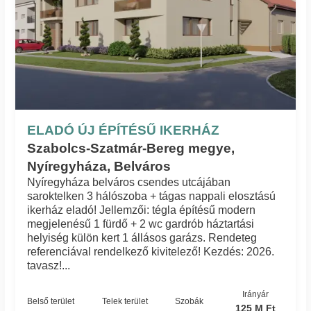
ELADÓ ÚJ ÉPÍTÉSŰ IKERHÁZ
Szabolcs-Szatmár-Bereg megye,
Nyíregyháza, Belváros
Nyíregyháza belváros csendes utcájában
saroktelken 3 hálószoba + tágas nappali elosztású
ikerház eladó! Jellemzői: tégla építésű modern
megjelenésű 1 fürdő + 2 wc gardrób háztartási
helyiség külön kert 1 állásos garázs. Rendeteg
referenciával rendelkező kivitelező! Kezdés: 2026.
tavasz!...
Irányár
Belső terület
Telek terület
Szobák
125 M Ft