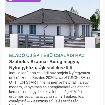
ELADÓ ÚJ ÉPÍTÉSŰ CSALÁDI HÁZ
Szabolcs-Szatmár-Bereg megye,
Nyíregyháza, Újkistelekiszőlő
Indul a legújabb családi ház projekt Nyíregyháza
déli részén! – Kezdés 2026 tavasz! CSOK, 3%-os
OTTHON START hitel is igényelhető rá! Ha egy
modern, kényelmes és energiatakarékos otthont
keresel, ne hagyd ki ezt a lehetőséget! Miért
érdemes ezt a házat választani? Téglaépítés,
cseréptető – klasszikus stílus és tartósság 3