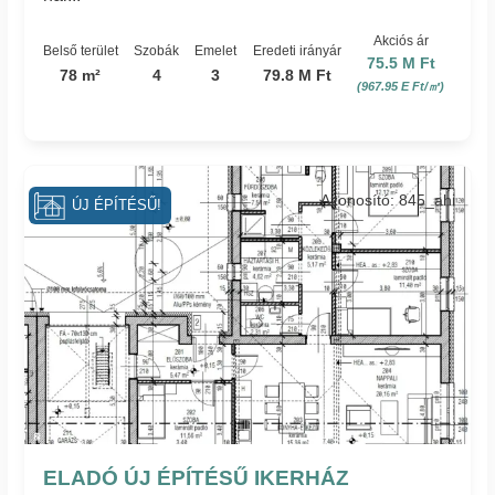
Akciós ár
Belső terület
Szobák
Emelet
Eredeti irányár
75.5 M Ft
78 m²
4
3
79.8 M Ft
(967.95 E Ft/㎡)
Azonosító: 845_ahi
ÚJ ÉPÍTÉSŰ!
ELADÓ ÚJ ÉPÍTÉSŰ IKERHÁZ