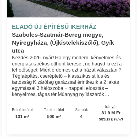
ELADÓ ÚJ ÉPÍTÉSŰ IKERHÁZ
Szabolcs-Szatmár-Bereg megye,
Nyíregyháza, (Újkistelekiszőlő), Gyík
utca
Kezdés 2026. nyár! Ha egy modern, kényelmes és
energiatakarékos otthont keresel, ne hagyd ki ezt a
lehetőséget! Miért érdemes ezt a házat választani?
Téglaépítés, cseréptető – klasszikus stílus és
tartósság Kizárólag garázzsal érintkezik a 2 lakás
egymással 3 hálószoba + nappali elosztás –
kényelmes, tágas tér Műanyag nyílászárók ...
Irányár
Belső terület
Telek terület
Szobák
81.9 M Ft
131 m²
500 m²
4
(625.19 E Ft/㎡)