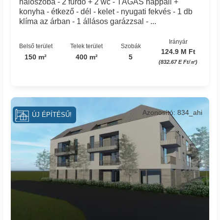
hálószoba - 2 fürdő + 2 wc - TÁGAS nappali +
konyha - étkező - dél - kelet - nyugati fekvés - 1 db
klíma az árban - 1 állásos garázzsal - ...
Irányár
Belső terület
Telek terület
Szobák
124.9 M Ft
150 m²
400 m²
5
(832.67 E Ft/㎡)
Azonosító: 834_ahi
ÚJ ÉPÍTÉSŰ!