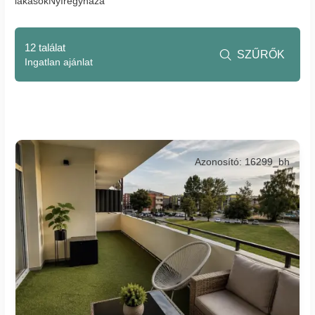
lakásokNyíregyháza
12 találat
SZŰRŐK

Ingatlan ajánlat
Azonosító: 16299_bh