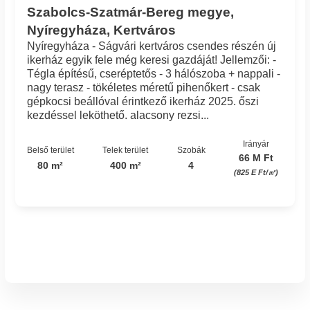
Szabolcs-Szatmár-Bereg megye,
Nyíregyháza, Kertváros
Nyíregyháza - Ságvári kertváros csendes részén új
ikerház egyik fele még keresi gazdáját! Jellemzői: -
Tégla építésű, cseréptetős - 3 hálószoba + nappali -
nagy terasz - tökéletes méretű pihenőkert - csak
gépkocsi beállóval érintkező ikerház 2025. őszi
kezdéssel leköthető. alacsony rezsi...
Irányár
Belső terület
Telek terület
Szobák
66 M Ft
80 m²
400 m²
4
(825 E Ft/㎡)