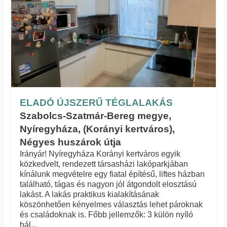
ELADÓ ÚJSZERŰ TÉGLALAKÁS
Szabolcs-Szatmár-Bereg megye,
Nyíregyháza, (Korányi kertváros),
Négyes huszárok útja
Irányár! Nyíregyháza Korányi kertváros egyik
közkedvelt, rendezett társasházi lakóparkjában
kínálunk megvételre egy fiatal építésű, liftes házban
található, tágas és nagyon jól átgondolt elosztású
lakást. A lakás praktikus kialakításának
köszönhetően kényelmes választás lehet pároknak
és családoknak is. Főbb jellemzők: 3 külön nyíló
hál...