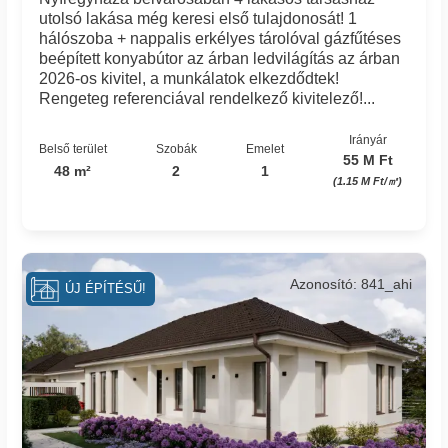
utolsó lakása még keresi első tulajdonosát! 1
hálószoba + nappalis erkélyes tárolóval gázfűtéses
beépített konyabútor az árban ledvilágítás az árban
2026-os kivitel, a munkálatok elkezdődtek!
Rengeteg referenciával rendelkező kivitelező!...
Irányár
Belső terület
Szobák
Emelet
55 M Ft
48 m²
2
1
(1.15 M Ft/㎡)
Azonosító: 841_ahi
ÚJ ÉPÍTÉSŰ!