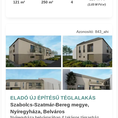
121 m²
250 m²
4
(1.03 M Ft/㎡)
Azonosító: 843_ahi
ELADÓ ÚJ ÉPÍTÉSŰ TÉGLALAKÁS
Szabolcs-Szatmár-Bereg megye,
Nyíregyháza, Belváros
Nyíregyháza belvárosában 4 lakásos társasház