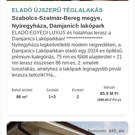
ELADÓ ÚJSZERŰ TÉGLALAKÁS
Szabolcs-Szatmár-Bereg megye,
Nyíregyháza, Damjanich lakópark
ELADÓ EGYEDI LUXUS és hatalmas terasz a
Damjanics Lakóparkban! ********************
Nyíregyháza legkedveltebb modern negyedében, a
Damjanics Lakóparkban eladó egy 2024-es építésű,
prémium kategóriás, 75 nm-es fűtött alapterület + 21
nm terasz összesen 86 nm-es, 2. emeleti
luxuslakás, amelyhez a lakópark legnagyobb privát
terasza tartozik! Ha...
Irányár
Belső terület
Szobák
Emelet
85.9 M Ft
86 m²
1+3
2
(998.84 E Ft/㎡)
Azonosító: 849_ahi