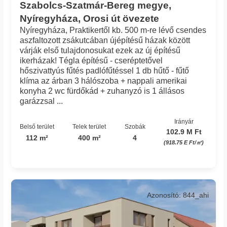
Szabolcs-Szatmár-Bereg megye,
Nyíregyháza, Orosi út övezete
Nyíregyháza, Praktikertől kb. 500 m-re lévő csendes
aszfaltozott zsákutcában újépítésű házak között
várják első tulajdonosukat ezek az új építésű
ikerházak! Tégla építésű - cseréptetővel
hőszivattyús fűtés padlófűtéssel 1 db hűtő - fűtő
klíma az árban 3 hálószoba + nappali amerikai
konyha 2 wc fürdőkád + zuhanyzó is 1 állásos
garázzsal ...
Irányár
Belső terület
Telek terület
Szobák
102.9 M Ft
112 m²
400 m²
4
(918.75 E Ft/㎡)
Azonosító: 844_ahi