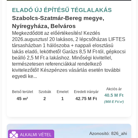
ELADÓ ÚJ ÉPÍTÉSŰ TÉGLALAKÁS
Szabolcs-Szatmár-Bereg megye,
Nyíregyháza, Belváros
Megkezdődött az előértékesítés! Kezdés
2026.augusztus! 20 lakásos, 2 lépcsőházas LIFTES
társasházban 1 hálószoba + nappali elosztású
lakás eladó, leköthető! Garázs 8,5 M Ft-tól, gépkocsi
beálló 2,5 M Ft a lakáshoz. Minőségi kivitellel,
természetesen referenciákkal rendelkező
kivitelezőtől! Készpénzes vásárlás esetén további
egyedi ke...
Akciós ár
Belső terület
Szobák
Emelet
Eredeti irányár
40.5 M Ft
45 m²
2
1
42.75 M Ft
(900 E Ft/㎡)
Azonosító: 826_ahi
ALKALMI VÉTEL