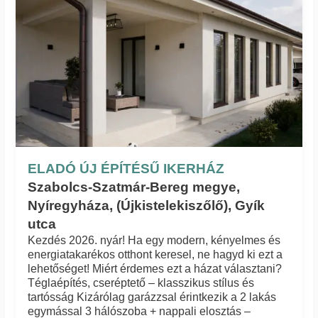
ELADÓ ÚJ ÉPÍTÉSŰ IKERHÁZ
Szabolcs-Szatmár-Bereg megye,
Nyíregyháza, (Újkistelekiszőlő), Gyík
utca
Kezdés 2026. nyár! Ha egy modern, kényelmes és
energiatakarékos otthont keresel, ne hagyd ki ezt a
lehetőséget! Miért érdemes ezt a házat választani?
Téglaépítés, cseréptető – klasszikus stílus és
tartósság Kizárólag garázzsal érintkezik a 2 lakás
egymással 3 hálószoba + nappali elosztás –