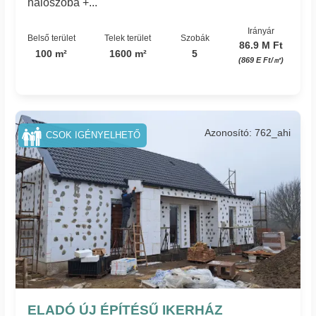
hálószoba +...
Irányár
Belső terület
Telek terület
Szobák
86.9 M Ft
100 m²
1600 m²
5
(869 E Ft/㎡)
Azonosító: 762_ahi
CSOK IGÉNYELHETŐ
ELADÓ ÚJ ÉPÍTÉSŰ IKERHÁZ