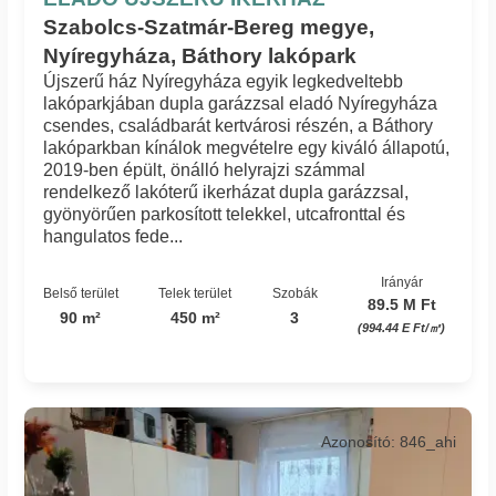
Szabolcs-Szatmár-Bereg megye,
Nyíregyháza, Báthory lakópark
Újszerű ház Nyíregyháza egyik legkedveltebb
lakóparkjában dupla garázzsal eladó Nyíregyháza
csendes, családbarát kertvárosi részén, a Báthory
lakóparkban kínálok megvételre egy kiváló állapotú,
2019-ben épült, önálló helyrajzi számmal
rendelkező lakóterű ikerházat dupla garázzsal,
gyönyörűen parkosított telekkel, utcafronttal és
hangulatos fede...
Irányár
Belső terület
Telek terület
Szobák
89.5 M Ft
90 m²
450 m²
3
(994.44 E Ft/㎡)
Azonosító: 846_ahi