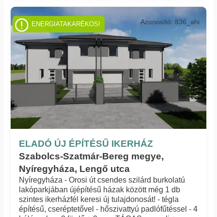
Azonosító: 836_ahi
ENERGIATAKARÉKOS!
ELADÓ ÚJ ÉPÍTÉSŰ IKERHÁZ
Szabolcs-Szatmár-Bereg megye,
Nyíregyháza, Lengő utca
Nyíregyháza - Orosi út csendes szilárd burkolatú
lakóparkjában újépítésű házak között még 1 db
szintes ikerházfél keresi új tulajdonosát! - tégla
építésű, cseréptetővel - hőszivattyú padlófűtéssel - 4