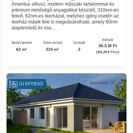
Amerikai stílusú, modern műszaki tartalommal és
prémium minőségű anyagokkal készülő, 310nm-en
fekvő, 62nm-es ikerházat, melyhez igény esetén az
ikerház másik fele is megvásárolható, amely 60nm
alapterületű és öss...
Irányár
Belső terület
Telek terület
Szobák
56.5 M Ft
62 m²
310 m²
2
(911.29 E Ft/㎡)
Azonosító: 37_gs
ÚJ ÉPÍTÉSŰ!