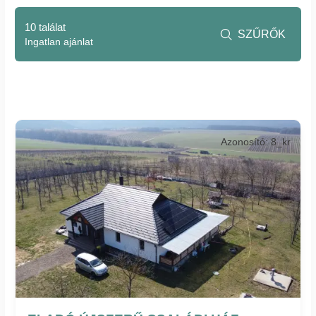
10 találat
SZŰRŐK

Ingatlan ajánlat
Azonosító: 8_kr