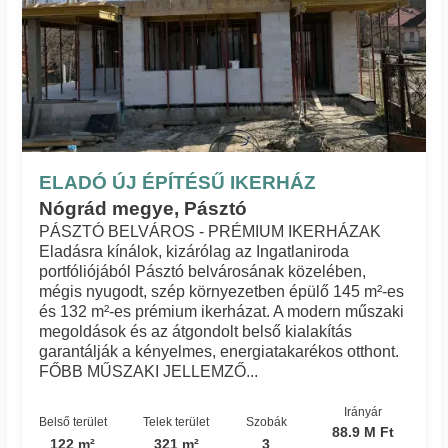
ELADÓ ÚJ ÉPÍTÉSŰ IKERHÁZ
Nógrád megye, Pásztó
PÁSZTÓ BELVÁROS - PRÉMIUM IKERHÁZAK
Eladásra kínálok, kizárólag az Ingatlaniroda
portfóliójából Pásztó belvárosának közelében,
mégis nyugodt, szép környezetben épülő 145 m²-es
és 132 m²-es prémium ikerházat. A modern műszaki
megoldások és az átgondolt belső kialakítás
garantálják a kényelmes, energiatakarékos otthont.
FŐBB MŰSZAKI JELLEMZŐ...
Irányár
Belső terület
Telek terület
Szobák
88.9 M Ft
122 m²
321 m²
3