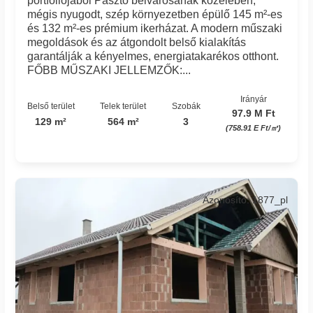
portfóliójából Pásztó belvárosának közelében,
mégis nyugodt, szép környezetben épülő 145 m²-es
és 132 m²-es prémium ikerházat. A modern műszaki
megoldások és az átgondolt belső kialakítás
garantálják a kényelmes, energiatakarékos otthont.
FŐBB MŰSZAKI JELLEMZŐK:...
Irányár
Belső terület
Telek terület
Szobák
97.9 M Ft
129 m²
564 m²
3
(758.91 E Ft/㎡)
Azonosító: 1877_pl