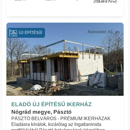
(728.69 E Ft/㎡)
Azonosító: 61_gs
ÚJ ÉPÍTÉSŰ!
ELADÓ ÚJ ÉPÍTÉSŰ IKERHÁZ
Nógrád megye, Pásztó
PÁSZTÓ BELVÁROS - PRÉMIUM IKERHÁZAK
Eladásra kínálok, kizárólag az Ingatlaniroda