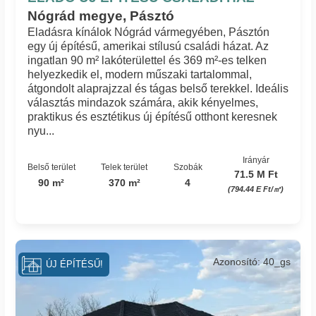
Nógrád megye, Pásztó
Eladásra kínálok Nógrád vármegyében, Pásztón
egy új építésű, amerikai stílusú családi házat. Az
ingatlan 90 m² lakóterülettel és 369 m²-es telken
helyezkedik el, modern műszaki tartalommal,
átgondolt alaprajzzal és tágas belső terekkel. Ideális
választás mindazok számára, akik kényelmes,
praktikus és esztétikus új építésű otthont keresnek
nyu...
Irányár
Belső terület
Telek terület
Szobák
71.5 M Ft
90 m²
370 m²
4
(794.44 E Ft/㎡)
Azonosító: 40_gs
ÚJ ÉPÍTÉSŰ!