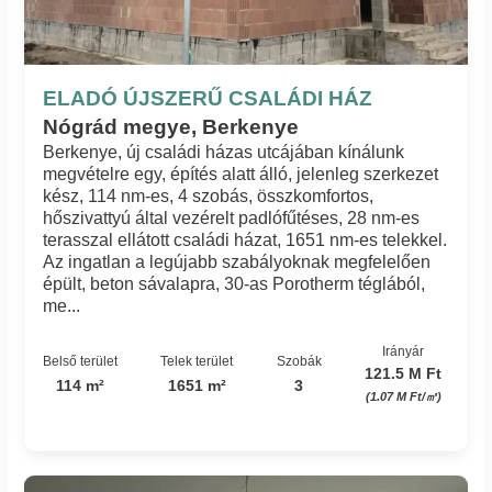
ELADÓ ÚJSZERŰ CSALÁDI HÁZ
Nógrád megye, Berkenye
Berkenye, új családi házas utcájában kínálunk
megvételre egy, építés alatt álló, jelenleg szerkezet
kész, 114 nm-es, 4 szobás, összkomfortos,
hőszivattyú által vezérelt padlófűtéses, 28 nm-es
terasszal ellátott családi házat, 1651 nm-es telekkel.
Az ingatlan a legújabb szabályoknak megfelelően
épült, beton sávalapra, 30-as Porotherm téglából,
me...
Irányár
Belső terület
Telek terület
Szobák
121.5 M Ft
114 m²
1651 m²
3
(1.07 M Ft/㎡)