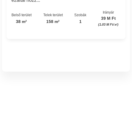
ezáltal hozz...
Irányár
Belső terület
Telek terület
Szobák
39 M Ft
38 m²
158 m²
1
(1.03 M Ft/㎡)