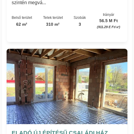
szintén megvá...
Irányár
Belső terület
Telek terület
Szobák
56.5 M Ft
62 m²
310 m²
3
(911.29 E Ft/㎡)
Azonosító: 65_aes
ELADÓ ÚJ ÉPÍTÉSŰ CSALÁDI HÁZ