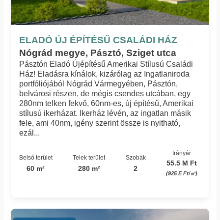
ELADÓ ÚJ ÉPÍTÉSŰ CSALÁDI HÁZ
Nógrád megye, Pásztó, Sziget utca
Pásztón Eladó Újépítésű Amerikai Stílusú Családi
Ház! Eladásra kínálok, kizárólag az Ingatlaniroda
portfóliójából Nógrád Vármegyében, Pásztón,
belvárosi részen, de mégis csendes utcában, egy
280nm telken fekvő, 60nm-es, új építésű, Amerikai
stílusú ikerházat. Ikerház lévén, az ingatlan másik
fele, ami 40nm, igény szerint össze is nyitható,
ezál...
Irányár
Belső terület
Telek terület
Szobák
55.5 M Ft
60 m²
280 m²
2
(925 E Ft/㎡)