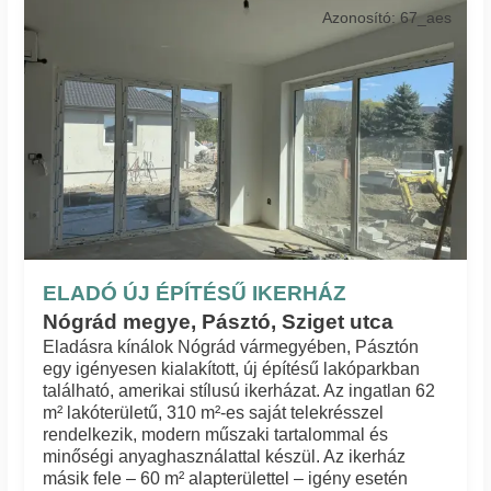
Azonosító: 67_aes
ELADÓ ÚJ ÉPÍTÉSŰ IKERHÁZ
Nógrád megye, Pásztó, Sziget utca
Eladásra kínálok Nógrád vármegyében, Pásztón
egy igényesen kialakított, új építésű lakóparkban
található, amerikai stílusú ikerházat. Az ingatlan 62
m² lakóterületű, 310 m²-es saját telekrésszel
rendelkezik, modern műszaki tartalommal és
minőségi anyaghasználattal készül. Az ikerház
másik fele – 60 m² alapterülettel – igény esetén