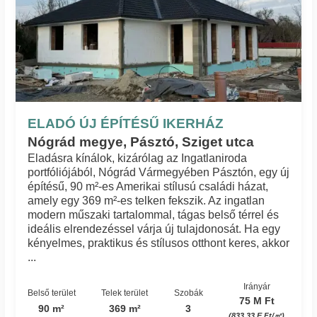
ELADÓ ÚJ ÉPÍTÉSŰ IKERHÁZ
Nógrád megye, Pásztó, Sziget utca
Eladásra kínálok, kizárólag az Ingatlaniroda
portfóliójából, Nógrád Vármegyében Pásztón, egy új
építésű, 90 m²-es Amerikai stílusú családi házat,
amely egy 369 m²-es telken fekszik. Az ingatlan
modern műszaki tartalommal, tágas belső térrel és
ideális elrendezéssel várja új tulajdonosát. Ha egy
kényelmes, praktikus és stílusos otthont keres, akkor
...
Irányár
Belső terület
Telek terület
Szobák
75 M Ft
90 m²
369 m²
3
(833.33 E Ft/㎡)