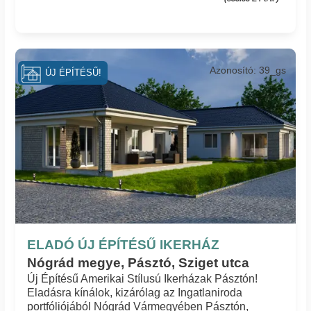
Azonosító: 39_gs
ÚJ ÉPÍTÉSŰ!
ELADÓ ÚJ ÉPÍTÉSŰ IKERHÁZ
Nógrád megye, Pásztó, Sziget utca
Új Építésű Amerikai Stílusú Ikerházak Pásztón!
Eladásra kínálok, kizárólag az Ingatlaniroda
portfóliójából Nógrád Vármegyében Pásztón,