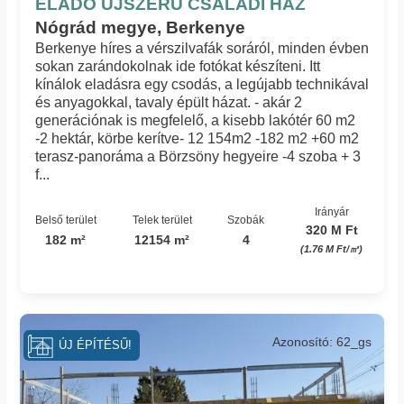
ELADÓ ÚJSZERŰ CSALÁDI HÁZ
Nógrád megye, Berkenye
Berkenye híres a vérszilvafák soráról, minden évben
sokan zarándokolnak ide fotókat készíteni. Itt
kínálok eladásra egy csodás, a legújabb technikával
és anyagokkal, tavaly épült házat. - akár 2
generációnak is megfelelő, a kisebb lakótér 60 m2
-2 hektár, körbe kerítve- 12 154m2 -182 m2 +60 m2
terasz-panoráma a Börzsöny hegyeire -4 szoba + 3
f...
Irányár
Belső terület
Telek terület
Szobák
320 M Ft
182 m²
12154 m²
4
(1.76 M Ft/㎡)
Azonosító: 62_gs
ÚJ ÉPÍTÉSŰ!