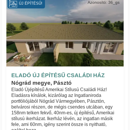
Azonosító: 36_gs
ÚJ ÉPÍTÉSŰ!
ELADÓ ÚJ ÉPÍTÉSŰ CSALÁDI HÁZ
Nógrád megye, Pásztó
Eladó Újépítésű Amerikai Stílusú Családi Ház!
Eladásra kínálok, kizárólag az Ingatlaniroda
portfóliójából Nógrád Vármegyében, Pásztón,
belvárosi részen, de mégis csendes utcában, egy
158nm telken fekvő, 40nm-es, új építésű, Amerikai
stílusú ikerházat. Ikerház lévén, az ingatlan másik
fele, ami 60nm, igény szerint össze is nyitható,