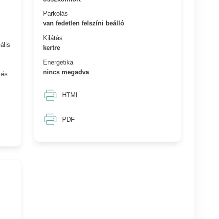
Parkolás
van fedetlen felszíni beálló
Kilátás
ális
kertre
Energetika
nincs megadva
 és
HTML
PDF