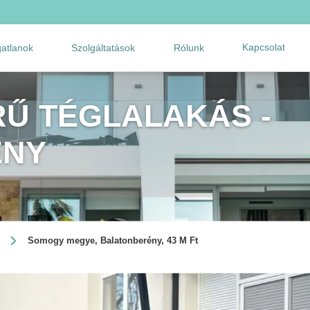
Kapcsolat
gatlanok
Szolgáltatások
Rólunk
Ű TÉGLALAKÁS -
ÉNY
Somogy megye, Balatonberény, 43 M Ft