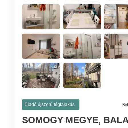
Eladó újszerű téglalakás
Bel
SOMOGY MEGYE, BAL