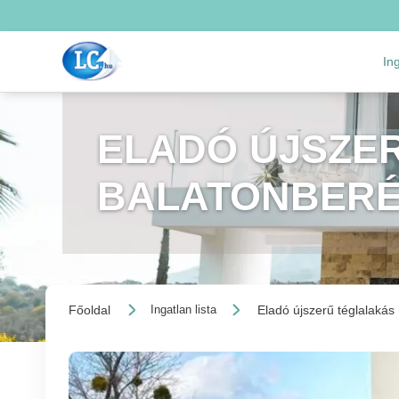
In
ELADÓ ÚJSZER
BALATONBER
Főoldal
Eladó újszerű téglalakás
Ingatlan lista