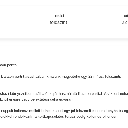
Emelet
Ter
földszint
22
ton-parttal
 Balaton-parti társasházban kínálunk megvételre egy 22 m²-es, földszinti,
sházi környezetben található, saját használatú Balaton-parttal. A vízpart néh
k, pihenésre vagy befektetési célra egyaránt.
 nappali-hálórész mellett helyet kapott egy jól felszerelt modern konyha és e
terekkel rendelkezik, a kertkapcsolatos terasz pedig kellemes pihenési