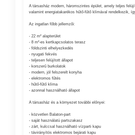
A társasház modern, háromszintes épület, amely teljes felújí
valamint energiatakarékos hűtő-fűtő klímával rendelkezik,
Az ingatlan főbb jellemzői:
- 22 m² alapterület
- 8 m²-es kertkapcsolatos terasz
- földszinti elhelyezkedés
- nyugati fekvés
- teljesen felújított állapot
- korszerű burkolatok
- modern, jól felszerelt konyha
- elektromos fűtés
- hűtő-fűtő klíma
- azonnal használható állapot
A társasház és a környezet további előnyei:
- közvetlen Balaton-part
- saját használatú partszakasz
- zárt, kulccsal használható vízparti kapu
- távirányítós elektromos bejárati kapu