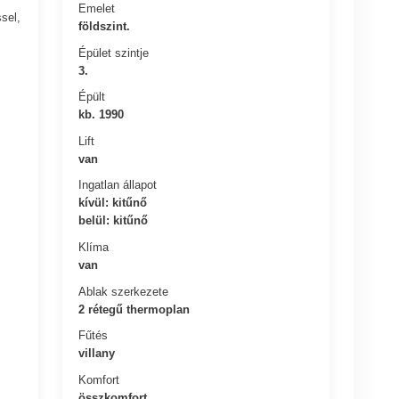
Emelet
sel,
földszint.
Épület szintje
3.
Épült
kb. 1990
Lift
van
Ingatlan állapot
kívül: kitűnő
belül: kitűnő
Klíma
van
Ablak szerkezete
2 rétegű thermoplan
Fűtés
villany
Komfort
összkomfort