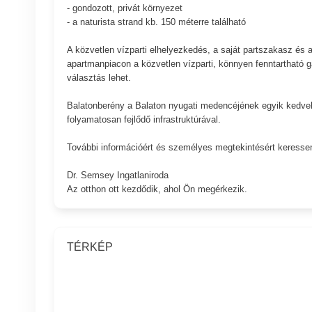
- gondozott, privát környezet
- a naturista strand kb. 150 méterre található
A közvetlen vízparti elhelyezkedés, a saját partszakasz és a 
apartmanpiacon a közvetlen vízparti, könnyen fenntartható ga
választás lehet.
Balatonberény a Balaton nyugati medencéjének egyik kedvelt
folyamatosan fejlődő infrastruktúrával.
További információért és személyes megtekintésért keresse
Dr. Semsey Ingatlaniroda
Az otthon ott kezdődik, ahol Ön megérkezik.
TÉRKÉP