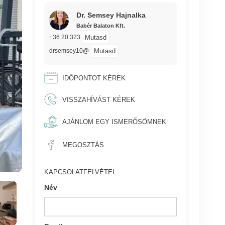
Dr. Semsey Hajnalka
Babér Balaton Kft.
Mutasd
+36 20 323
Mutasd
drsemsey10@
IDŐPONTOT KÉREK
VISSZAHÍVÁST KÉREK
AJÁNLOM EGY ISMERŐSÖMNEK
MEGOSZTÁS
KAPCSOLATFELVÉTEL
Név