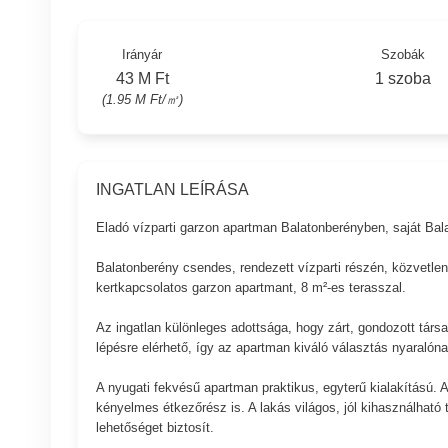
Irányár
Szobák
43 M Ft
1 szoba
(1.95 M Ft/㎡)
INGATLAN LEÍRÁSA
Eladó vízparti garzon apartman Balatonberényben, saját Bala
Balatonberény csendes, rendezett vízparti részén, közvetlen
kertkapcsolatos garzon apartmant, 8 m²-es terasszal.
Az ingatlan különleges adottsága, hogy zárt, gondozott társa
lépésre elérhető, így az apartman kiváló választás nyaralóna
A nyugati fekvésű apartman praktikus, egyterű kialakítású. A
kényelmes étkezőrész is. A lakás világos, jól kihasználható 
lehetőséget biztosít.