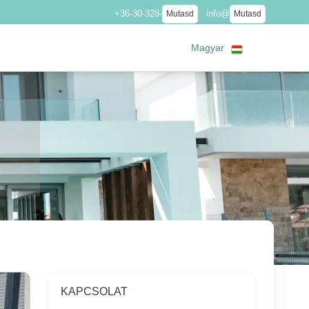
+36-30-328-
info@
Mutasd
Mutasd
Magyar
KAPCSOLAT