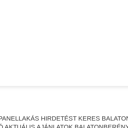
 PANELLAKÁS HIRDETÉST KERES BALAT
Ó AKTUÁLIS AJÁNLATOK BALATONBERÉN