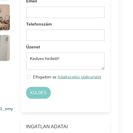
Email
Telefonszám
Üzenet
Elfogadom az
Adatkezelési tájékoztatót
KÜLDÉS
31_smy
INGATLAN ADATAI