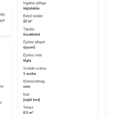
Ingatlan jellege
téglalakás
ület
Belső terület
 m²
22 m²
Tájolás
északkelet
Építési állapot
újszerű
Építési mód
tégla
Szobák száma
1 szoba
Bútorozottság
ány
nem
Kert
(saját kert)
gy
Terasz
8.5 m²