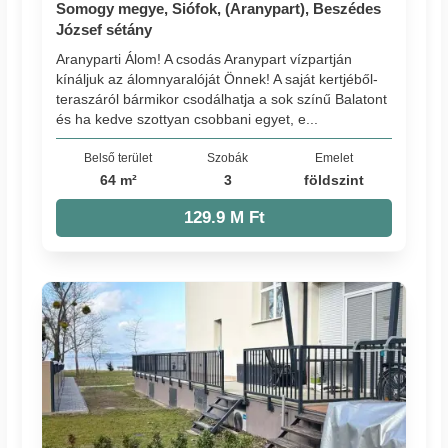
Somogy megye, Siófok, (Aranypart), Beszédes
József sétány
Aranyparti Álom! A csodás Aranypart vízpartján
kínáljuk az álomnyaralóját Önnek! A saját kertjéből-
teraszáról bármikor csodálhatja a sok színű Balatont
és ha kedve szottyan csobbani egyet, e...
Belső terület
Szobák
Emelet
64 m²
3
földszint
129.9 M Ft