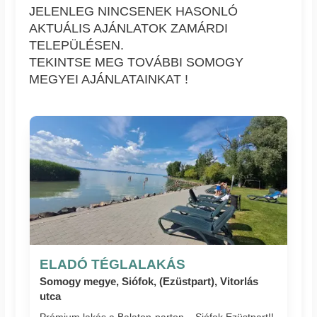
JELENLEG NINCSENEK HASONLÓ
AKTUÁLIS AJÁNLATOK ZAMÁRDI
TELEPÜLÉSEN.
TEKINTSE MEG TOVÁBBI SOMOGY
MEGYEI AJÁNLATAINKAT !
ELADÓ TÉGLALAKÁS
Somogy megye, Siófok, (Ezüstpart), Vitorlás
utca
Prémium lakás a Balaton-parton – Siófok Ezüstpart!!