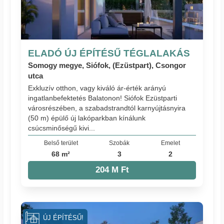
ELADÓ ÚJ ÉPÍTÉSŰ TÉGLALAKÁS
Somogy megye, Siófok, (Ezüstpart), Csongor
utca
Exkluzív otthon, vagy kiváló ár-érték arányú
ingatlanbefektetés Balatonon! Siófok Ezüstparti
városrészében, a szabadstrandtól karnyújtásnyira
(50 m) épülő új lakóparkban kínálunk
csúcsminőségű kivi...
Belső terület
Szobák
Emelet
68 m²
3
2
204 M Ft
ÚJ ÉPÍTÉSŰ!