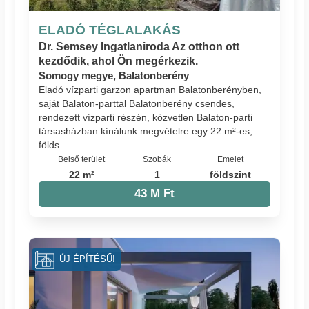
ELADÓ TÉGLALAKÁS
Dr. Semsey Ingatlaniroda Az otthon ott
kezdődik, ahol Ön megérkezik.
Somogy megye, Balatonberény
Eladó vízparti garzon apartman Balatonberényben,
saját Balaton-parttal Balatonberény csendes,
rendezett vízparti részén, közvetlen Balaton-parti
társasházban kínálunk megvételre egy 22 m²-es,
földs...
Belső terület
Szobák
Emelet
22 m²
1
földszint
43 M Ft
ÚJ ÉPÍTÉSŰ!