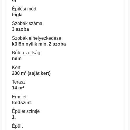
Építési mód
tégla
Szobák száma
3 szoba
Szobák elhelyezkedése
külön nyílik min. 2 szoba
Bútorozottság
nem
Kert
200 m² (saját kert)
Terasz
14 m²
Emelet
földszint.
Épület szintje
1.
Épült