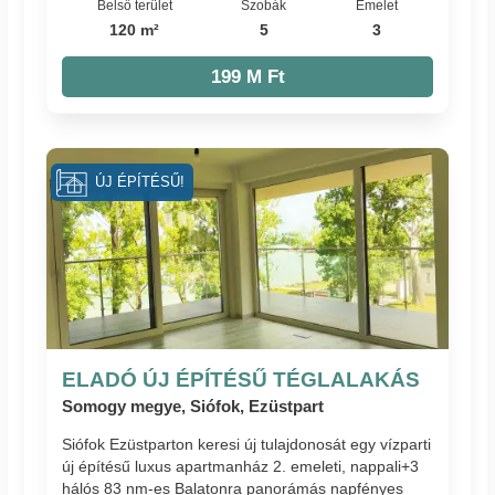
Belső terület
Szobák
Emelet
120 m²
5
3
199 M Ft
ÚJ ÉPÍTÉSŰ!
ELADÓ ÚJ ÉPÍTÉSŰ TÉGLALAKÁS
Somogy megye, Siófok, Ezüstpart
Siófok Ezüstparton keresi új tulajdonosát egy vízparti
új építésű luxus apartmanház 2. emeleti, nappali+3
hálós 83 nm-es Balatonra panorámás napfényes