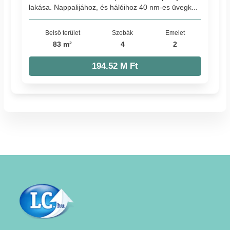
lakása. Nappalijához, és hálóihoz 40 nm-es üvegk...
Belső terület
Szobák
Emelet
83 m²
4
2
194.52 M Ft