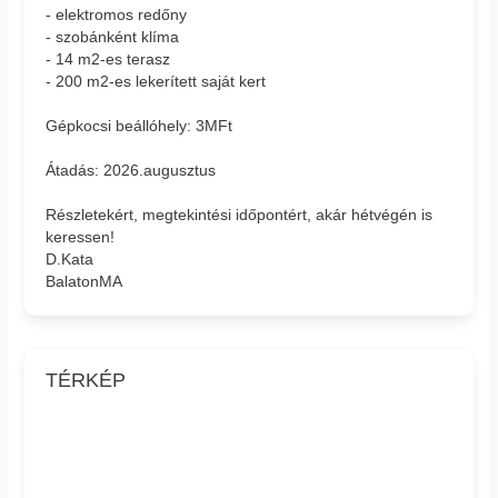
- elektromos redőny
- szobánként klíma
- 14 m2-es terasz
- 200 m2-es lekerített saját kert
Gépkocsi beállóhely: 3MFt
Átadás: 2026.augusztus
Részletekért, megtekintési időpontért, akár hétvégén is
keressen!
D.Kata
BalatonMA
TÉRKÉP