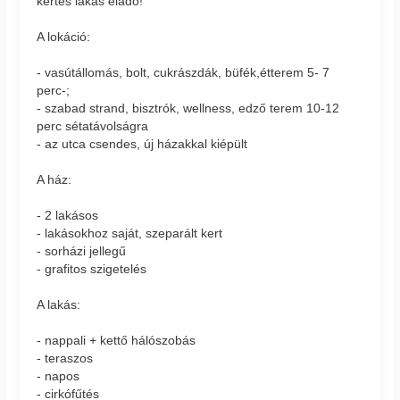
kertes lakás eladó!
A lokáció:
- vasútállomás, bolt, cukrászdák, büfék,étterem 5- 7
perc-;
- szabad strand, bisztrók, wellness, edző terem 10-12
perc sétatávolságra
- az utca csendes, új házakkal kiépült
A ház:
- 2 lakásos
- lakásokhoz saját, szeparált kert
- sorházi jellegű
- grafitos szigetelés
A lakás:
- nappali + kettő hálószobás
- teraszos
- napos
- cirkófűtés