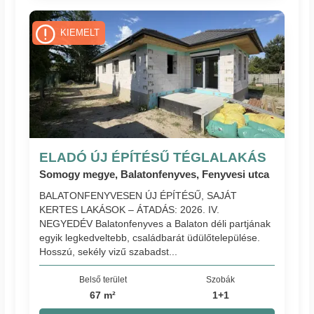
KIEMELT
ELADÓ ÚJ ÉPÍTÉSŰ TÉGLALAKÁS
Somogy megye, Balatonfenyves, Fenyvesi utca
BALATONFENYVESEN ÚJ ÉPÍTÉSŰ, SAJÁT
KERTES LAKÁSOK – ÁTADÁS: 2026. IV.
NEGYEDÉV Balatonfenyves a Balaton déli partjának
egyik legkedveltebb, családbarát üdülőtelepülése.
Hosszú, sekély vizű szabadst...
Belső terület
Szobák
67 m²
1+1