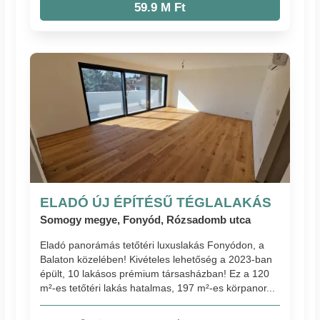
59.9 M Ft
ELADÓ ÚJ ÉPÍTÉSŰ TÉGLALAKÁS
Somogy megye, Fonyód, Rózsadomb utca
Eladó panorámás tetőtéri luxuslakás Fonyódon, a
Balaton közelében! Kivételes lehetőség a 2023-ban
épült, 10 lakásos prémium társasházban! Ez a 120
m²-es tetőtéri lakás hatalmas, 197 m²-es körpanor...