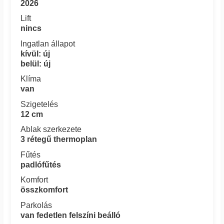
2026
Lift
nincs
Ingatlan állapot
kívül: új
belül: új
Klíma
van
Szigetelés
12 cm
Ablak szerkezete
3 rétegű thermoplan
Fűtés
padlófűtés
Komfort
összkomfort
Parkolás
van fedetlen felszíni beálló