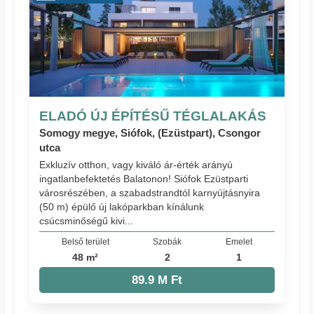
ELADÓ ÚJ ÉPÍTÉSŰ TÉGLALAKÁS
Somogy megye, Siófok, (Ezüstpart), Csongor
utca
Exkluzív otthon, vagy kiváló ár-érték arányú
ingatlanbefektetés Balatonon! Siófok Ezüstparti
városrészében, a szabadstrandtól karnyújtásnyira
(50 m) épülő új lakóparkban kínálunk
csúcsminőségű kivi...
Belső terület
Szobák
Emelet
48 m²
2
1
89.9 M Ft