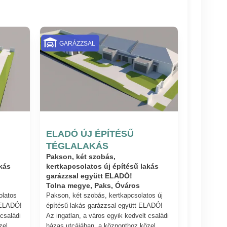
GARÁZZSAL
ELADÓ ÚJ ÉPÍTÉSŰ
TÉGLALAKÁS
Pakson, két szobás,
kás
kertkapcsolatos új építésű lakás
garázzsal együtt ELADÓ!
Tolna megye, Paks, Óváros
olatos
Pakson, két szobás, kertkapcsolatos új
 ELADÓ!
építésű lakás garázzsal együtt ELADÓ!
 családi
Az ingatlan, a város egyik kedvelt családi
zel
házas utcájában, a központhoz közel