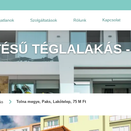
Kapcsolat
gatlanok
Szolgáltatások
Rólunk
TÉSŰ TÉGLALAKÁS -
ás
Tolna megye, Paks, Lakótelep, 75 M Ft