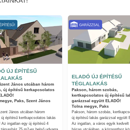
TAINKAT!
ÉPÍTÉSŰ!
GARÁZZSAL
Ó ÚJ ÉPÍTÉSŰ
ELADÓ ÚJ ÉPÍTÉSŰ
LALAKÁS
TÉGLALAKÁS
Szent János utcában három
, új építésű kerkapcsolatos
Pakson, három szobás,
 ELADÓ!
kertkapcsolatos új építésű la
garázzsal együtt ELADÓ!
megye, Paks, Szent János
Tolna megye, Paks
zent János utcában három
Pakson, három szobás, kertkapcs
 új építésű kertkapcsolatos lakás
új építésű lakás garázzsal együtt
Az ingatlan egy új építésű 4
Az ingatlan, a város egyik kedvelt
 társasház 75 m2-es belső udvarra
házas utcájában, a központhoz kö