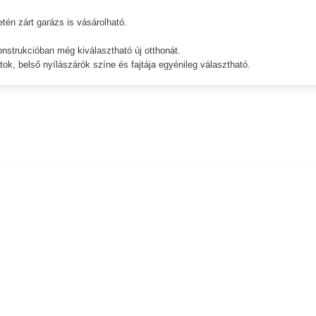
én zárt garázs is vásárolható.
nstrukcióban még kiválasztható új otthonát.
tok, belső nyílászárók színe és fajtája egyénileg választható.