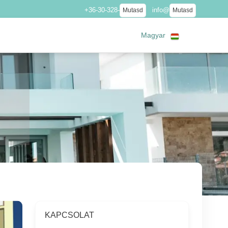
+36-30-328-
info@
Mutasd
Mutasd
Magyar
KAPCSOLAT