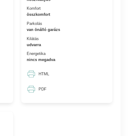
Komfort
összkomfort
Parkolás
van önálló garázs
Kilátás
udvarra
Energetika
nincs megadva
HTML
PDF