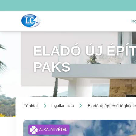
In
ELADÓ ÚJ ÉPÍ
PAKS
Főoldal
Eladó új építésű téglalak
Ingatlan lista
ALKALMI VÉTEL