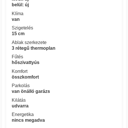
belül: új
Klíma
van
Szigetelés
15 cm
Ablak szerkezete
3 rétegű thermoplan
Fűtés
hőszivattyús
Komfort
összkomfort
Parkolás
van önálló garázs
Kilátás
udvarra
Energetika
nincs megadva