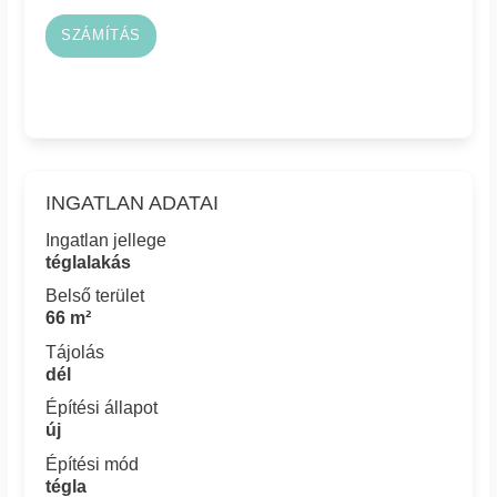
SZÁMÍTÁS
INGATLAN ADATAI
Ingatlan jellege
téglalakás
Belső terület
66 m²
Tájolás
dél
Építési állapot
új
Építési mód
tégla