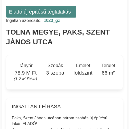
Eladó új építésű téglalakás
Ingatlan azonosító:
1023_gz
TOLNA MEGYE, PAKS, SZENT
JÁNOS UTCA
Irányár
Szobák
Emelet
Terület
78.9 M Ft
3 szoba
földszint
66 m²
(1.2 M Ft/㎡)
INGATLAN LEÍRÁSA
Paks, Szent János utcában három szobás új építésű
lakás ELADÓ!