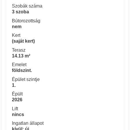
Szobák száma
3 szoba
Bútorozottság
nem
Kert
(saját kert)
Terasz
14.13 m²
Emelet
földszint.
Épület szintje
1.
Épült
2026
Lift
nincs
Ingatlan állapot
kívül: új