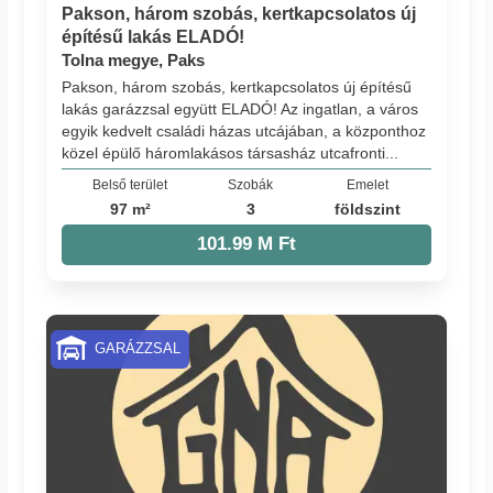
Pakson, három szobás, kertkapcsolatos új
építésű lakás ELADÓ!
Tolna megye, Paks
Pakson, három szobás, kertkapcsolatos új építésű
lakás garázzsal együtt ELADÓ! Az ingatlan, a város
egyik kedvelt családi házas utcájában, a központhoz
közel épülő háromlakásos társasház utcafronti...
Belső terület
Szobák
Emelet
97 m²
3
földszint
101.99 M Ft
GARÁZZSAL