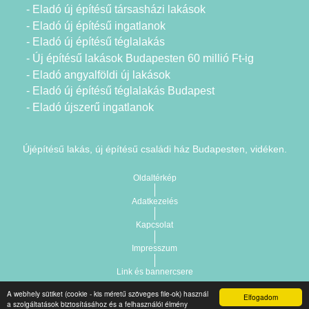
- Eladó új építésű társasházi lakások
- Eladó új építésű ingatlanok
- Eladó új építésű téglalakás
- Új építésű lakások Budapesten 60 millió Ft-ig
- Eladó angyalföldi új lakások
- Eladó új építésű téglalakás Budapest
- Eladó újszerű ingatlanok
Újépítésű lakás, új építésű családi ház Budapesten, vidéken.
Oldaltérkép
Adatkezelés
Kapcsolat
Impresszum
Link és bannercsere
A webhely sütiket (cookie - kis méretű szöveges file-ok) használ
Elfogadom
Vár-Köz Kft. - Ingatlan nyilvántartó, ügyviteli és
a szolgáltatások biztosításához és a felhasználói élmény
Copyright © 2021.