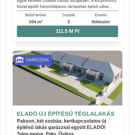
egyik kedvelt családi házas utcájában, a központhoz
közel épülő háromlakásos társasház belső udva...
Belső terület
Szobák
Emelet
104 m²
3
földszint
111.5 M Ft
GARÁZZSAL
ELADÓ ÚJ ÉPÍTÉSŰ TÉGLALAKÁS
Pakson, két szobás, kertkapcsolatos új
építésű lakás garázzsal együtt ELADÓ!
Tolna megye, Paks, Óváros