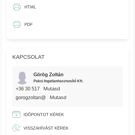
HTML
PDF
KAPCSOLAT
Görög Zoltán
Paksi Ingatlanhasznosító Kft.
Mutasd
+36 30 517
Mutasd
gorogzoltan@
IDŐPONTOT KÉREK
VISSZAHÍVÁST KÉREK