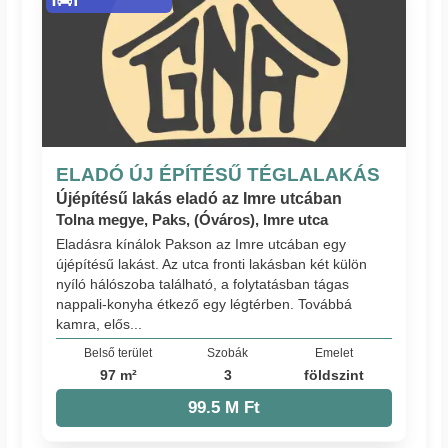
ELADÓ ÚJ ÉPÍTÉSŰ TÉGLALAKÁS
Újépítésű lakás eladó az Imre utcában
Tolna megye, Paks, (Óváros), Imre utca
Eladásra kínálok Pakson az Imre utcában egy
újépítésű lakást. Az utca fronti lakásban két külön
nyíló hálószoba található, a folytatásban tágas
nappali-konyha étkező egy légtérben. Továbbá
kamra, elős...
Belső terület
Szobák
Emelet
97 m²
3
földszint
99.5 M Ft