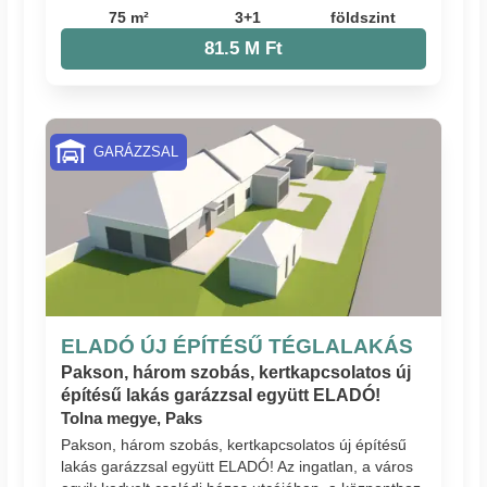
75 m²
3+1
földszint
81.5 M Ft
GARÁZZSAL
ELADÓ ÚJ ÉPÍTÉSŰ TÉGLALAKÁS
Pakson, három szobás, kertkapcsolatos új
építésű lakás garázzsal együtt ELADÓ!
Tolna megye, Paks
Pakson, három szobás, kertkapcsolatos új építésű
lakás garázzsal együtt ELADÓ! Az ingatlan, a város