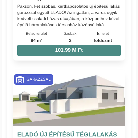
Pakson, két szobás, kertkapcsolatos új építésű lakás
garázzsal együtt ELADÓ! Az ingatlan, a város egyik
kedvelt családi házas utcájában, a központhoz közel
épülő háromlakásos társasház középső laká...
Belső terület
Szobák
Emelet
84 m²
2
földszint
101.99 M Ft
GARÁZZSAL
ELADÓ ÚJ ÉPÍTÉSŰ TÉGLALAKÁS