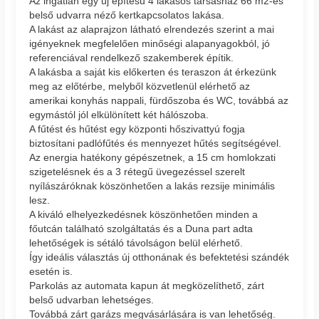
Az ingatlan egy új építésű 4 lakásos társasház 66 m2-es
belső udvarra néző kertkapcsolatos lakása.
A lakást az alaprajzon látható elrendezés szerint a mai
igényeknek megfelelően minőségi alapanyagokból, jó
referenciával rendelkező szakemberek építik.
A lakásba a saját kis előkerten és teraszon át érkezünk
meg az előtérbe, melyből közvetlenül elérhető az
amerikai konyhás nappali, fürdőszoba és WC, továbbá az
egymástól jól elkülönített két hálószoba.
A fűtést és hűtést egy központi hőszivattyú fogja
biztosítani padlófűtés és mennyezet hűtés segítségével.
Az energia hatékony gépészetnek, a 15 cm homlokzati
szigetelésnek és a 3 rétegű üvegezéssel szerelt
nyílászáróknak köszönhetően a lakás rezsije minimális
lesz.
A kiváló elhelyezkedésnek köszönhetően minden a
főutcán található szolgáltatás és a Duna part adta
lehetőségek is sétáló távolságon belül elérhető.
Így ideális választás új otthonának és befektetési szándék
esetén is.
Parkolás az automata kapun át megközelíthető, zárt
belső udvarban lehetséges.
Továbbá zárt garázs megvásárlására is van lehetőség.