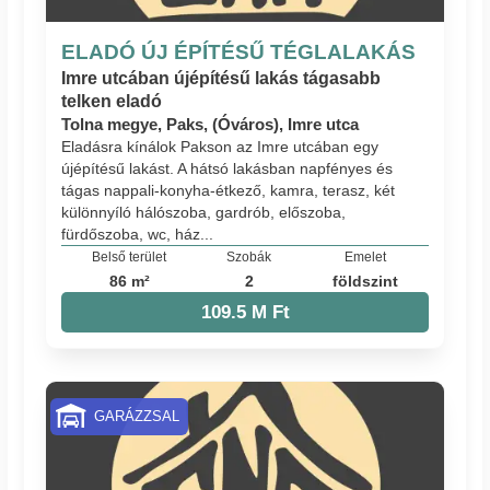
ELADÓ ÚJ ÉPÍTÉSŰ TÉGLALAKÁS
Imre utcában újépítésű lakás tágasabb
telken eladó
Tolna megye, Paks, (Óváros), Imre utca
Eladásra kínálok Pakson az Imre utcában egy
újépítésű lakást. A hátsó lakásban napfényes és
tágas nappali-konyha-étkező, kamra, terasz, két
különnyíló hálószoba, gardrób, előszoba,
fürdőszoba, wc, ház...
Belső terület
Szobák
Emelet
86 m²
2
földszint
109.5 M Ft
GARÁZZSAL