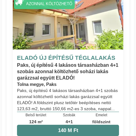
AZONNAL KÖLTÖZHETŐ
ELADÓ ÚJ ÉPÍTÉSŰ TÉGLALAKÁS
Paks, új építésű 4 lakásos társasházban 4+1
szobás azonnal költözhető soházi lakás
garázzsal együtt ELADÓ!
Tolna megye, Paks
Paks, új építésű 4 lakásos társasházban 4+1 szobás
azonnal költözhető sorházi lakás garázzsal együtt
ELADÓ! A földszint plusz tetőtér beépítéses nettó
123,63 m2, bruttó 150,66 m2-es 3 szoba, nappal...
Belső terület
Szobák
Emelet
124 m²
4+1
földszint
140 M Ft