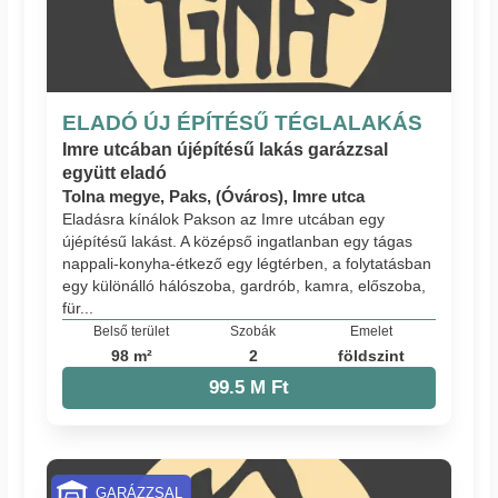
ELADÓ ÚJ ÉPÍTÉSŰ TÉGLALAKÁS
Imre utcában újépítésű lakás garázzsal
együtt eladó
Tolna megye, Paks, (Óváros), Imre utca
Eladásra kínálok Pakson az Imre utcában egy
újépítésű lakást. A középső ingatlanban egy tágas
nappali-konyha-étkező egy légtérben, a folytatásban
egy különálló hálószoba, gardrób, kamra, előszoba,
für...
Belső terület
Szobák
Emelet
98 m²
2
földszint
99.5 M Ft
GARÁZZSAL