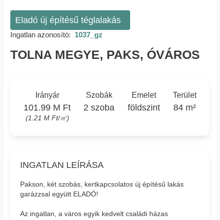
Eladó új építésű téglalakás
Ingatlan azonosító:
1037_gz
TOLNA MEGYE, PAKS, ÓVÁROS
Irányár
Szobák
Emelet
Terület
101.99 M Ft
2 szoba
földszint
84 m²
(1.21 M Ft/㎡)
INGATLAN LEÍRÁSA
Pakson, két szobás, kertkapcsolatos új építésű lakás
garázzsal együtt ELADÓ!
Az ingatlan, a város egyik kedvelt családi házas