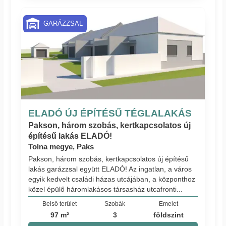
GARÁZZSAL
ELADÓ ÚJ ÉPÍTÉSŰ TÉGLALAKÁS
Pakson, három szobás, kertkapcsolatos új
építésű lakás ELADÓ!
Tolna megye, Paks
Pakson, három szobás, kertkapcsolatos új építésű
lakás garázzsal együtt ELADÓ! Az ingatlan, a város
egyik kedvelt családi házas utcájában, a központhoz
közel épülő háromlakásos társasház utcafronti...
Belső terület
Szobák
Emelet
97 m²
3
földszint