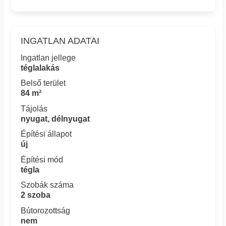
INGATLAN ADATAI
Ingatlan jellege
téglalakás
Belső terület
84 m²
Tájolás
nyugat, délnyugat
Építési állapot
új
Építési mód
tégla
Szobák száma
2 szoba
Bútorozottság
nem