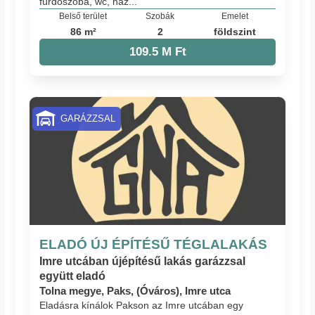
fürdőszoba, wc, ház...
Belső terület
Szobák
Emelet
86 m²
2
földszint
109.5 M Ft
GARÁZZSAL
ELADÓ ÚJ ÉPÍTÉSŰ TÉGLALAKÁS
Imre utcában újépítésű lakás garázzsal
együtt eladó
Tolna megye, Paks, (Óváros), Imre utca
Eladásra kínálok Pakson az Imre utcában egy