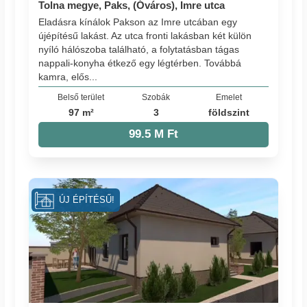
Tolna megye, Paks, (Óváros), Imre utca
Eladásra kínálok Pakson az Imre utcában egy
újépítésű lakást. Az utca fronti lakásban két külön
nyíló hálószoba található, a folytatásban tágas
nappali-konyha étkező egy légtérben. Továbbá
kamra, elős...
Belső terület
Szobák
Emelet
97 m²
3
földszint
99.5 M Ft
ÚJ ÉPÍTÉSŰ!