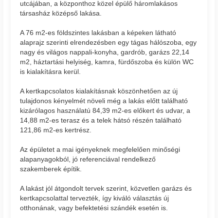
utcájában, a központhoz közel épülő háromlakásos
társasház középső lakása.
A 76 m2-es földszintes lakásban a képeken látható
alaprajz szerinti elrendezésben egy tágas hálószoba, egy
nagy és világos nappali-konyha, gardrób, garázs 22,14
m2, háztartási helyiség, kamra, fürdőszoba és külön WC
is kialakításra kerül.
A kertkapcsolatos kialakításnak köszönhetően az új
tulajdonos kényelmét növeli még a lakás előtt található
kizárólagos használatú 84,39 m2-es előkert és udvar, a
14,88 m2-es terasz és a telek hátsó részén található
121,86 m2-es kertrész.
Az épületet a mai igényeknek megfelelően minőségi
alapanyagokból, jó referenciával rendelkező
szakemberek építik.
A lakást jól átgondolt tervek szerint, közvetlen garázs és
kertkapcsolattal tervezték, így kiváló választás új
otthonának, vagy befektetési szándék esetén is.