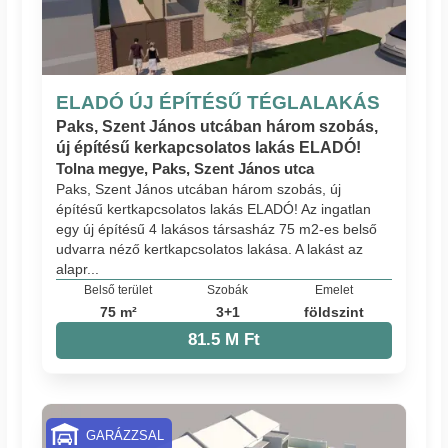
ELADÓ ÚJ ÉPÍTÉSŰ TÉGLALAKÁS
Paks, Szent János utcában három szobás,
új építésű kerkapcsolatos lakás ELADÓ!
Tolna megye, Paks, Szent János utca
Paks, Szent János utcában három szobás, új
építésű kertkapcsolatos lakás ELADÓ! Az ingatlan
egy új építésű 4 lakásos társasház 75 m2-es belső
udvarra néző kertkapcsolatos lakása. A lakást az
alapr...
Belső terület
Szobák
Emelet
75 m²
3+1
földszint
81.5 M Ft
GARÁZZSAL