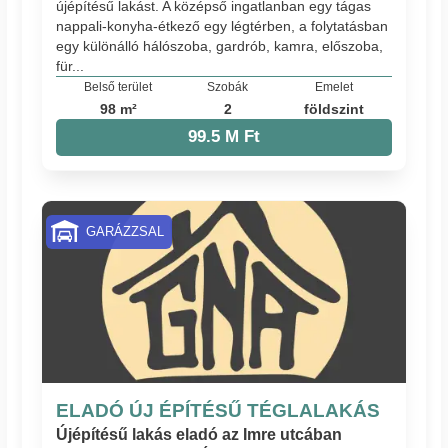
újépítésű lakást. A középső ingatlanban egy tágas
nappali-konyha-étkező egy légtérben, a folytatásban
egy különálló hálószoba, gardrób, kamra, előszoba,
für...
Belső terület
Szobák
Emelet
98 m²
2
földszint
99.5 M Ft
GARÁZZSAL
ELADÓ ÚJ ÉPÍTÉSŰ TÉGLALAKÁS
Újépítésű lakás eladó az Imre utcában