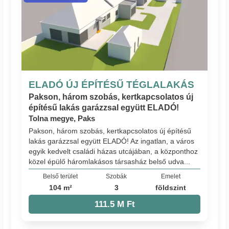
ELADÓ ÚJ ÉPÍTÉSŰ TÉGLALAKÁS
Pakson, három szobás, kertkapcsolatos új
építésű lakás garázzsal együtt ELADÓ!
Tolna megye, Paks
Pakson, három szobás, kertkapcsolatos új építésű
lakás garázzsal együtt ELADÓ! Az ingatlan, a város
egyik kedvelt családi házas utcájában, a központhoz
közel épülő háromlakásos társasház belső udva...
Belső terület
Szobák
Emelet
104 m²
3
földszint
111.5 M Ft