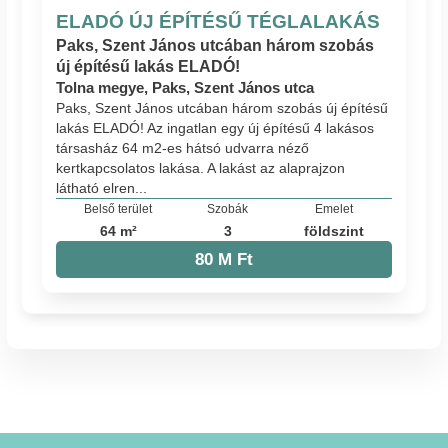
ELADÓ ÚJ ÉPÍTÉSŰ TÉGLALAKÁS
Paks, Szent János utcában három szobás
új építésű lakás ELADÓ!
Tolna megye, Paks, Szent János utca
Paks, Szent János utcában három szobás új építésű
lakás ELADÓ! Az ingatlan egy új építésű 4 lakásos
társasház 64 m2-es hátsó udvarra néző
kertkapcsolatos lakása. A lakást az alaprajzon
látható elren...
Belső terület
Szobák
Emelet
64 m²
3
földszint
80 M Ft