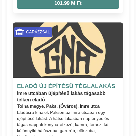
101.99 M Ft
GARÁZZSAL
ELADÓ ÚJ ÉPÍTÉSŰ TÉGLALAKÁS
Imre utcában újépítésű lakás tágasabb
telken eladó
Tolna megye, Paks, (Óváros), Imre utca
Eladásra kínálok Pakson az Imre utcában egy
újépítésű lakást. A hátsó lakásban napfényes és
tágas nappali-konyha-étkező, kamra, terasz, két
különnyíló hálószoba, gardrób, előszoba,