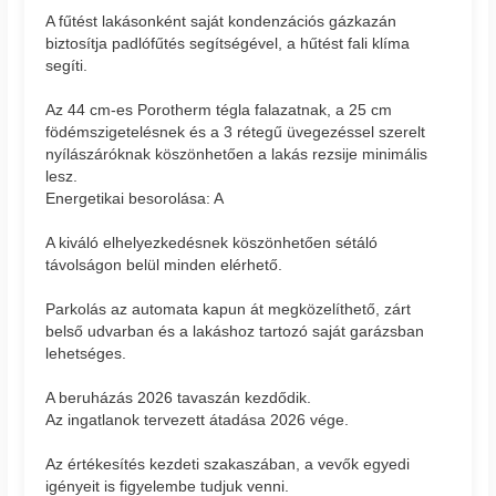
A fűtést lakásonként saját kondenzációs gázkazán
biztosítja padlófűtés segítségével, a hűtést fali klíma
segíti.
Az 44 cm-es Porotherm tégla falazatnak, a 25 cm
födémszigetelésnek és a 3 rétegű üvegezéssel szerelt
nyílászáróknak köszönhetően a lakás rezsije minimális
lesz.
Energetikai besorolása: A
A kiváló elhelyezkedésnek köszönhetően sétáló
távolságon belül minden elérhető.
Parkolás az automata kapun át megközelíthető, zárt
belső udvarban és a lakáshoz tartozó saját garázsban
lehetséges.
A beruházás 2026 tavaszán kezdődik.
Az ingatlanok tervezett átadása 2026 vége.
Az értékesítés kezdeti szakaszában, a vevők egyedi
igényeit is figyelembe tudjuk venni.