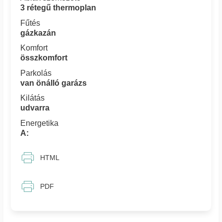
3 rétegű thermoplan
Fűtés
gázkazán
Komfort
összkomfort
Parkolás
van önálló garázs
Kilátás
udvarra
Energetika
A:
HTML
PDF