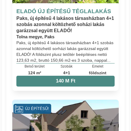
ELADÓ ÚJ ÉPÍTÉSŰ TÉGLALAKÁS
Paks, új építésű 4 lakásos társasházban 4+1
szobás azonnal költözhető soházi lakás
garázzsal együtt ELADÓ!
Tolna megye, Paks
Paks, új építésű 4 lakásos társasházban 4+1 szobás
azonnal költözhető sorházi lakás garázzsal együtt
ELADÓ! A földszint plusz tetőtér beépítéses nettó
123,63 m2, bruttó 150,66 m2-es 3 szoba, nappal...
Belső terület
Szobák
Emelet
124 m²
4+1
földszint
140 M Ft
ÚJ ÉPÍTÉSŰ!