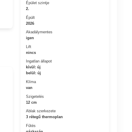
Épület szintje
2.
Épült
2026
Akadálymentes
igen
Lift
nincs
Ingatlan állapot
kívül: új
belül: új
Klíma
van
Szigetelés
12 cm
Ablak szerkezete
3 rétegű thermoplan
Fűtés
gázkazán