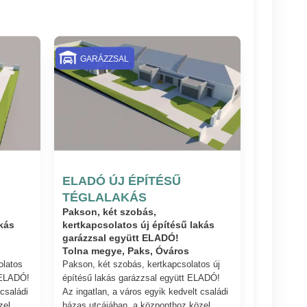
GARÁZZSAL
ELADÓ ÚJ ÉPÍTÉSŰ
TÉGLALAKÁS
Pakson, két szobás,
kás
kertkapcsolatos új építésű lakás
garázzsal együtt ELADÓ!
Tolna megye, Paks, Óváros
olatos
Pakson, két szobás, kertkapcsolatos új
 ELADÓ!
építésű lakás garázzsal együtt ELADÓ!
 családi
Az ingatlan, a város egyik kedvelt családi
zel
házas utcájában, a központhoz közel