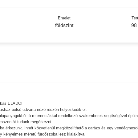
Emelet
Ter
földszint
98
lakás ELADÓ!
sasház belső udvarra néző részén helyezkedik el.
i alapanyagokból jó referenciákkal rendelkező szakemberek segítségével épüln
eraszon át tudunk megérkezni.
liba érkezünk. Innét közvetlenül megközelíthető a garázs és egy vendégmosdó
gy kényelmes méretű fürdőszoba lesz kialakítva.