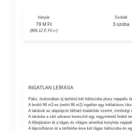
Irányár
Szobák
79 M Ft
3 szoba
(806.12 E Ft/㎡)
INGATLAN LEÍRÁSA
Paks, óvárosában új építésű két hálószoba plusz nappalis 
A bruttó 98 m2-es (nettó 86 m2) ingatlan egy kétlakásos tár
A lakások az alaprajzon látható kialakítás szerint, minőség
A lakásba a zárt udvaron keresztül egy nagyméretű fedett t
A főbejáraton át a tágas és világos amerikai konyhás nappa
A lépcsőházon át a tetőtérbe érve két tágas hálószoba és e