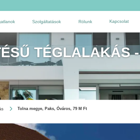
Kapcsolat
gatlanok
Szolgáltatások
Rólunk
TÉSŰ TÉGLALAKÁS -
ás
Tolna megye, Paks, Óváros, 79 M Ft