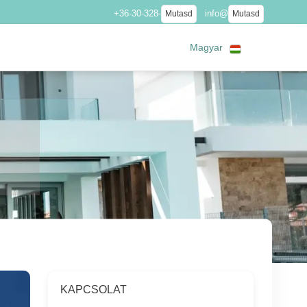
+36-30-328-
info@
Mutasd
Mutasd
Magyar
KAPCSOLAT