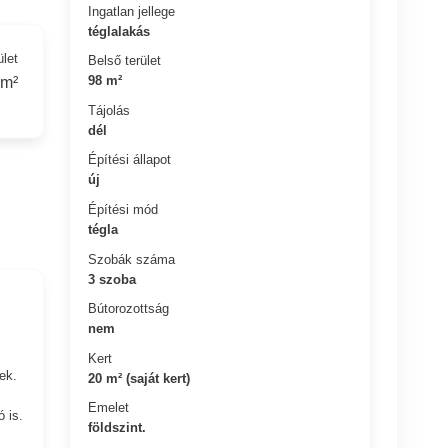
Ingatlan jellege
téglalakás
ület
Belső terület
98 m²
 m²
Tájolás
dél
Építési állapot
új
Építési mód
tégla
Szobák száma
3 szoba
Bútorozottság
nem
Kert
ek.
20 m² (saját kert)
Emelet
 is.
földszint.