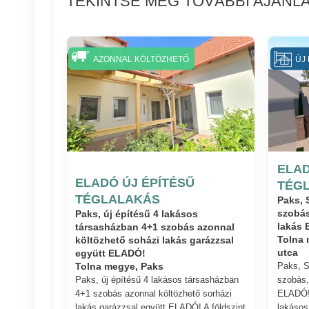
TEKINTSE MEG TOVÁBBI AJÁNLA
AZONNAL KÖLTÖZHETŐ
ÚJ 
ELAD
ELADÓ ÚJ ÉPÍTÉSŰ
TÉG
TÉGLALAKÁS
Paks, 
szobás
Paks, új építésű 4 lakásos
lakás
társasházban 4+1 szobás azonnal
költözhető soházi lakás garázzsal
Tolna 
együtt ELADÓ!
utca
Paks, S
Tolna megye, Paks
Paks, új építésű 4 lakásos társasházban
szobás,
4+1 szobás azonnal költözhető sorházi
ELADÓ! 
lakás garázzsal együtt ELADÓ! A földszint
lakásos