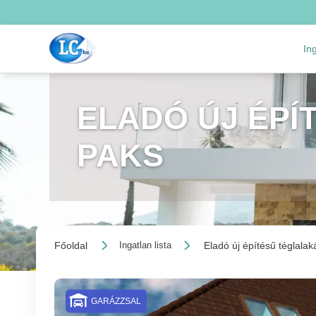
In
ELADÓ ÚJ ÉPÍ
PAKS
Főoldal
Eladó új építésű téglalak
Ingatlan lista
GARÁZZSAL