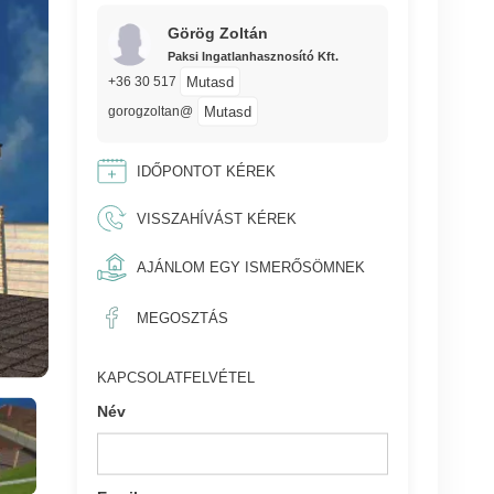
Görög Zoltán
Paksi Ingatlanhasznosító Kft.
Mutasd
+36 30 517
Mutasd
gorogzoltan@
IDŐPONTOT KÉREK
VISSZAHÍVÁST KÉREK
AJÁNLOM EGY ISMERŐSÖMNEK
MEGOSZTÁS
KAPCSOLATFELVÉTEL
Név