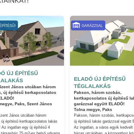
TAINKAT!
ÉPÍTÉSŰ!
GARÁZZSAL
Ó ÚJ ÉPÍTÉSŰ
ELADÓ ÚJ ÉPÍTÉSŰ
LALAKÁS
TÉGLALAKÁS
Szent János utcában három
, új építésű kerkapcsolatos
Pakson, három szobás,
 ELADÓ!
kertkapcsolatos új építésű la
garázzsal együtt ELADÓ!
megye, Paks, Szent János
Tolna megye, Paks
zent János utcában három
Pakson, három szobás, kertkapcs
 új építésű kertkapcsolatos lakás
új építésű lakás garázzsal együtt
Az ingatlan egy új építésű 4
Az ingatlan, a város egyik kedvelt
 társasház 75 m2-es belső udvarra
házas utcájában, a központhoz kö