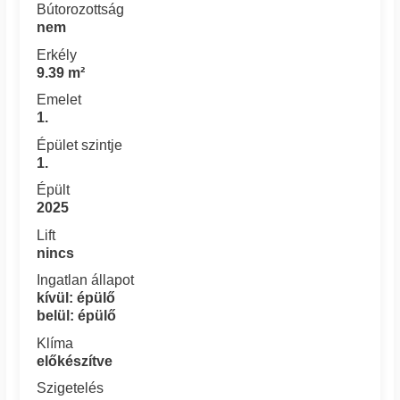
Bútorozottság
nem
Erkély
9.39 m²
Emelet
1.
Épület szintje
1.
Épült
2025
Lift
nincs
Ingatlan állapot
kívül: épülő
belül: épülő
Klíma
előkészítve
Szigetelés