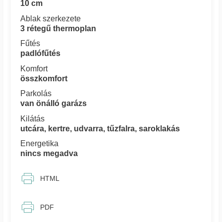
10 cm
Ablak szerkezete
3 rétegű thermoplan
Fűtés
padlófűtés
Komfort
összkomfort
Parkolás
van önálló garázs
Kilátás
utcára, kertre, udvarra, tűzfalra, saroklakás
Energetika
nincs megadva
HTML
PDF