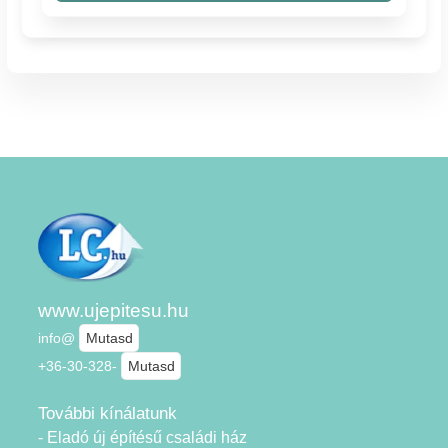
www.ujepitesu.hu
info@
Mutasd
+36-30-328-
Mutasd
További kínálatunk
- Eladó új építésű családi ház