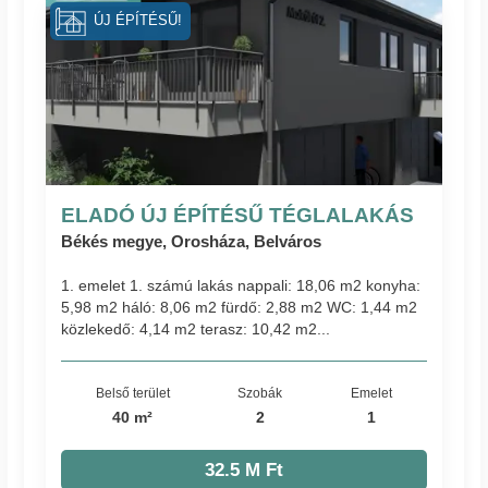
ÚJ ÉPÍTÉSŰ!
ELADÓ ÚJ ÉPÍTÉSŰ TÉGLALAKÁS
Békés megye, Orosháza, Belváros
1. emelet 1. számú lakás nappali: 18,06 m2 konyha:
5,98 m2 háló: 8,06 m2 fürdő: 2,88 m2 WC: 1,44 m2
közlekedő: 4,14 m2 terasz: 10,42 m2...
Belső terület
Szobák
Emelet
40 m²
2
1
32.5 M Ft