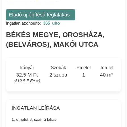
Eladó új építésű téglalakás
Ingatlan azonosító:
365_uho
BÉKÉS MEGYE, OROSHÁZA,
(BELVÁROS), MAKÓI UTCA
Irányár
Szobák
Emelet
Terület
32.5 M Ft
2 szoba
1
40 m²
(812.5 E Ft/㎡)
INGATLAN LEÍRÁSA
1. emelet 3. számú lakás