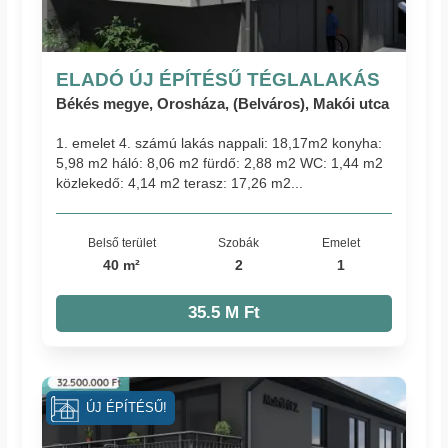
ELADÓ ÚJ ÉPÍTÉSŰ TÉGLALAKÁS
Békés megye, Orosháza, (Belváros), Makói utca
1. emelet 4. számú lakás nappali: 18,17m2 konyha:
5,98 m2 háló: 8,06 m2 fürdő: 2,88 m2 WC: 1,44 m2
közlekedő: 4,14 m2 terasz: 17,26 m2...
Belső terület
Szobák
Emelet
40 m²
2
1
35.5 M Ft
ÚJ ÉPÍTÉSŰ!