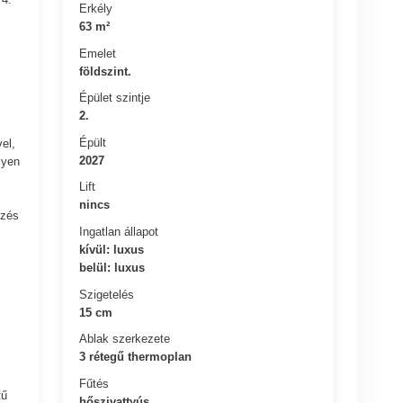
Erkély
63 m²
Emelet
földszint.
Épület szintje
2.
Épült
el,
2027
lyen
Lift
nincs
ezés
Ingatlan állapot
kívül: luxus
belül: luxus
Szigetelés
15 cm
Ablak szerkezete
3 rétegű thermoplan
Fűtés
tű
hőszivattyús