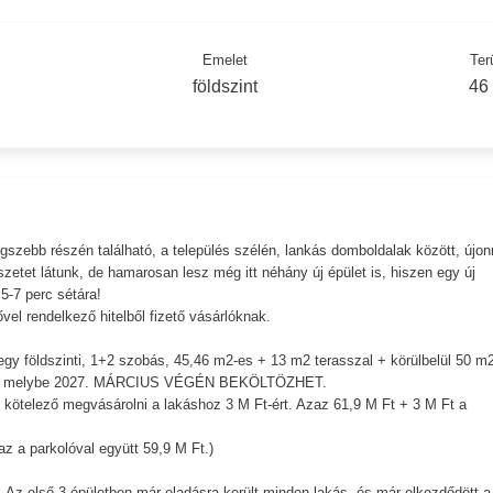
Emelet
Ter
földszint
46
zebb részén található, a település szélén, lankás domboldalak között, újo
zetet látunk, de hamarosan lesz még itt néhány új épület is, hiszen egy új
5-7 perc sétára!
l rendelkező hitelből fizető vásárlóknak.
gy földszinti, 1+2 szobás, 45,46 m2-es + 13 m2 terasszal + körülbelül 50 m2
s, melybe 2027. MÁRCIUS VÉGÉN BEKÖLTÖZHET.
kötelező megvásárolni a lakáshoz 3 M Ft-ért. Azaz 61,9 M Ft + 3 M Ft a
az a parkolóval együtt 59,9 M Ft.)
. Az első 3 épületben már eladásra került minden lakás, és már elkezdődött a