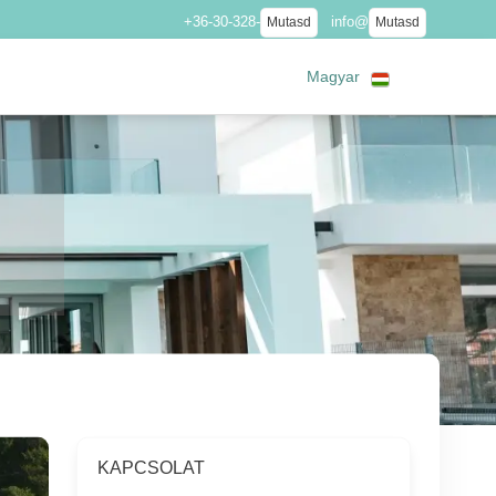
+36-30-328-
info@
Mutasd
Mutasd
Magyar
KAPCSOLAT