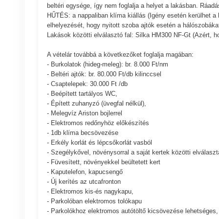
beltéri egysége, így nem foglalja a helyet a lakásban. Ráadá
HŰTÉS: a nappaliban klíma kiállás (Igény esetén kerülhet a 
elhelyezését, hogy nyitott szoba ajtók esetén a hálószobákat
Lakások közötti elválasztó fal: Silka HM300 NF-Gt (Azért, 
A vételár továbbá a következőket foglalja magában:
- Burkolatok (hideg-meleg): br. 8.000 Ft/nm
- Beltéri ajtók: br. 80.000 Ft/db kilinccsel
- Csaptelepek: 30.000 Ft /db
- Beépített tartályos WC,
- Épített zuhanyzó (üvegfal nélkül),
- Melegvíz Ariston bojlerrel
- Elektromos redőnyhöz előkészítés
- 1db klíma becsövezése
- Erkély korlát és lépcsőkorlát vasból
- Szegélykővel, növénysorral a saját kertek közötti elválasz
- Füvesített, növényekkel beültetett kert
- Kaputelefon, kapucsengő
- Új kerítés az utcafronton
- Elektromos kis-és nagykapu,
- Parkolóban elektromos tolókapu
- Parkolókhoz elektromos autótöltő kicsövezése lehetséges, 