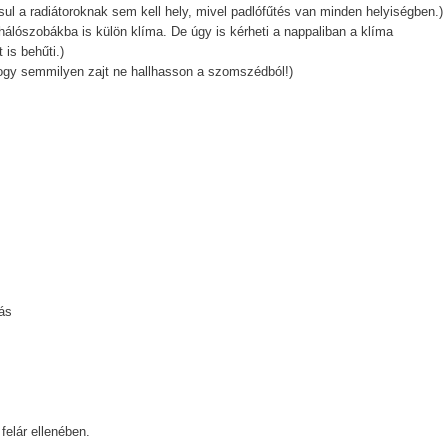
sul a radiátoroknak sem kell hely, mivel padlófűtés van minden helyiségben.)
hálószobákba is külön klíma. De úgy is kérheti a nappaliban a klíma
 is behűti.)
hogy semmilyen zajt ne hallhasson a szomszédból!)
tás
felár ellenében.