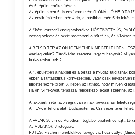
és 5. épület értékesítése is.
Az épületekben 6 db egyforma méretű, ÖNÁLLÓ HELYRA
Az egyik épületben még 4 db, a másikban még 5 db lakás el
A fűtést korszerű energiatakarékos HŐSZIVATTYÚS, PADLÓFŰ
vastag szigetelés segít megtartani a hőt télen, és hűvösen t
A BELSŐ TÉR AZ ÖN IGÉNYEINEK MEGFELELŐEN LESZ KIALAK
esetleg külön? Fürdőkádat szeretne vagy zuhanyzót? Milyen 
burkolatokat, stb.?
A 4. épületben a nappali és a terasz a nyugati tájolásnak 
ebben a fantasztikus környezetben, vagy csak egyszerűen káv
hirdetéshez feltöltött 3. képen az látható, hogy milyen kilátás
Ha ön K-i fekvésű terasszal rendelkező lakást szeretne, az 
A lakópark séta távolságra van a napi bevásárlási lehetőség
A HÉV-vel fél óra alatt Budapesten az Örs vezér téren lehet,
A FALAK 30 cm-es Porotherm téglából épülnek és rajta 15 c
Az ABLAKOK 3 rétegűek.
FŰTÉS: Fischer monoblokkos levegő-víz hőszivattyú (Minden