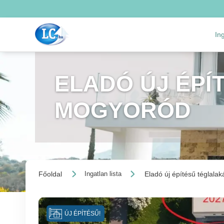
In
ELADÓ ÚJ ÉPÍ
MOGYORÓD
Főoldal
Eladó új építésű téglalak
Ingatlan lista
ÚJ ÉPÍTÉSŰ!