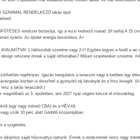
JZI SZÁMMAL RENDELKEZŐ lakás épül.
érhető.
TÉSES rendszer biztosítja, így a rezsi kedvező marad. (H tarifa) A 15 cm
artani nyáron. Az épület energia besorolása: A+
ÍTVA! 1 hálószobát szeretne vagy 2-t? Egyben legyen a fürdő a wc-v
design tetszene önnek a saját otthonában? Milyen szanitereket szeretne, mi
köszönhetően napfényes. Igazán hangulatos a teraszon vagy a kertben egy étk
ézgatás közben is élvezheti a gyönyörű táj látványát és a friss levegőt. (A
 lesz a lakás teraszáról.)
is megoldható az 5. épületben, ami 2027 nyár végére készül el műszakilag.
ektől (egy nagy méretű CBA) és a HÉV-től.
 vagy szűk 10 perc alatt Gödöllő központjában.
m a szigetelés.
 lakáshoz saját hőszivattyú tartozik. Ennek a rendszernek nincs nagy mére