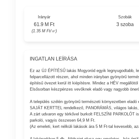
Irányár
Szobák
61.9 M Ft
3 szoba
(1.35 M Ft/㎡)
INGATLAN LEÍRÁSA
Ez az ÚJ ÉPÍTÉSŰ lakás Mogyoród egyik legnyugodtabb, legs
felparcellázott részen, ahol minden irányban gyönyörű termés
építésű övezet kerül itt kiépítésre. Mindez a HÉV megállótól 
Elsősorban készpénzes vevőknek eladó vagy nagyobb önerőve
A település szélén gyönyörű természeti környezetben eladó e
SAJÁT KERTTEL rendelkező, PANORÁMÁS, világos laká
A zárt udvaron egy térkővel burkolt FELSZÍNI PARKOLÓT is 
parkoló, vagyis összesen 64,9 M Ft.
(Az emeleti, kert nélküli lakások ára 5 M Ft-tal kevesebb, az
A lakóparkban 5 db - földszint plusz egy emeletes - ház épül