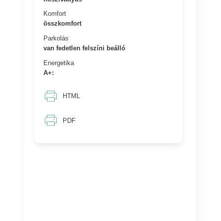
Komfort
összkomfort
Parkolás
van fedetlen felszíni beálló
Energetika
A+:
HTML
PDF