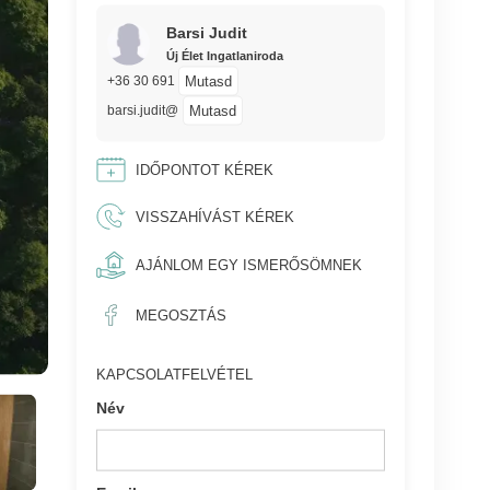
Barsi Judit
Új Élet Ingatlaniroda
Mutasd
+36 30 691
Mutasd
barsi.judit@
IDŐPONTOT KÉREK
VISSZAHÍVÁST KÉREK
AJÁNLOM EGY ISMERŐSÖMNEK
MEGOSZTÁS
KAPCSOLATFELVÉTEL
Név