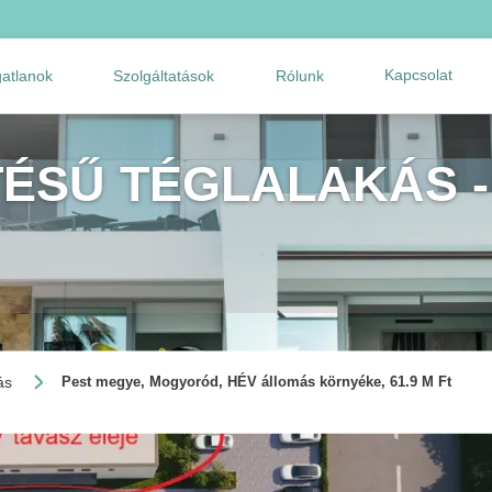
Kapcsolat
gatlanok
Szolgáltatások
Rólunk
TÉSŰ TÉGLALAKÁS -
ás
Pest megye, Mogyoród, HÉV állomás környéke, 61.9 M Ft