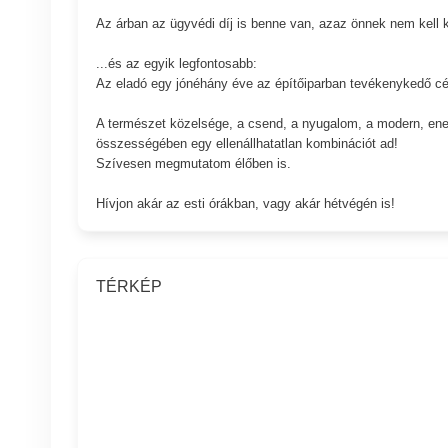
Az árban az ügyvédi díj is benne van, azaz önnek nem kell ki
...és az egyik legfontosabb:
Az eladó egy jónéhány éve az építőiparban tevékenykedő cé
A természet közelsége, a csend, a nyugalom, a modern, ener
összességében egy ellenállhatatlan kombinációt ad!
Szívesen megmutatom élőben is.
Hívjon akár az esti órákban, vagy akár hétvégén is!
TÉRKÉP