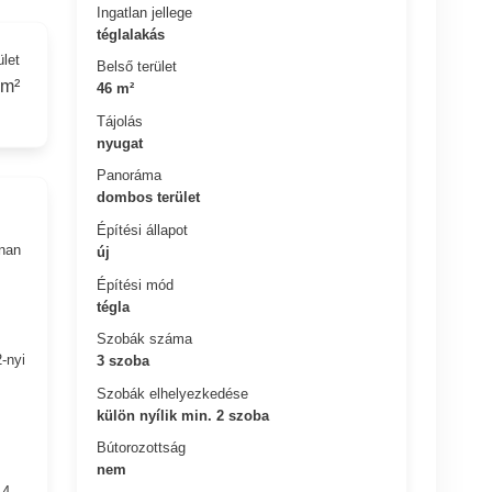
Ingatlan jellege
téglalakás
ület
Belső terület
 m²
46 m²
Tájolás
nyugat
Panoráma
dombos terület
Építési állapot
nnan
új
Építési mód
tégla
Szobák száma
-nyi
3 szoba
Szobák elhelyezkedése
külön nyílik min. 2 szoba
Bútorozottság
nem
 4.