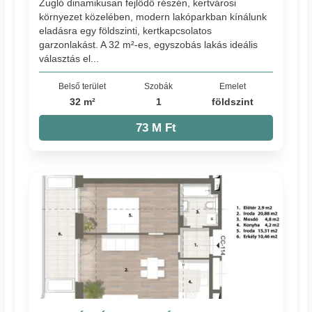
Zugló dinamikusan fejlődő részén, kertvárosi
környezet közelében, modern lakóparkban kínálunk
eladásra egy földszinti, kertkapcsolatos
garzonlakást. A 32 m²-es, egyszobás lakás ideális
választás el...
Belső terület
Szobák
Emelet
32 m²
1
földszint
73 M Ft