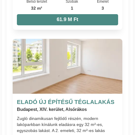
Belső terület
Szobák
Emelet
32 m²
1
3
61.9 M Ft
ELADÓ ÚJ ÉPÍTÉSŰ TÉGLALAKÁS
Budapest, XIV. kerület, Alsórákos
Zugló dinamikusan fejlődő részén, modern
lakóparkban kínálunk eladásra egy 32 m²-es,
egyszobás lakást. A 2. emeleti, 32 m²-es lakás