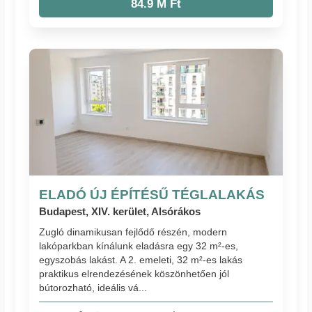
84.9 M Ft
ELADÓ ÚJ ÉPÍTÉSŰ TÉGLALAKÁS
Budapest, XIV. kerület, Alsórákos
Zugló dinamikusan fejlődő részén, modern
lakóparkban kínálunk eladásra egy 32 m²-es,
egyszobás lakást. A 2. emeleti, 32 m²-es lakás
praktikus elrendezésének köszönhetően jól
bútorozható, ideális vá...