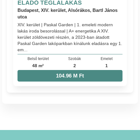
ELADÓ TÉGLALAKÁS
Budapest, XIV. kerület, Alsórákos, Bartl János
utca
XIV. kerület | Paskal Garden | 1. emeleti modern
lakás iroda besorolással | A+ energetika A XIV.
kerület zöldövezeti részén, a 2023-ban átadott
Paskal Garden lakóparkban kínálunk eladásra egy 1.
em...
Belső terület
Szobák
Emelet
48 m²
2
1
104.96 M Ft