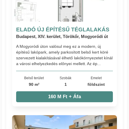
ELADÓ ÚJ ÉPÍTÉSŰ TÉGLALAKÁS
Budapest, XIV. kerület, Törökőr, Mogyoródi út
A Mogyoródi úton valósul meg ez a modern, új
építésű lakópark, amely parkosított belső kert köré
szervezett kialakításával élhető lakókörnyezetet kínál
a városi elhelyezkedés előnyei mellett. Az ép...
Belső terület
Szobák
Emelet
90 m²
1
földszint
160 M Ft + Áfa