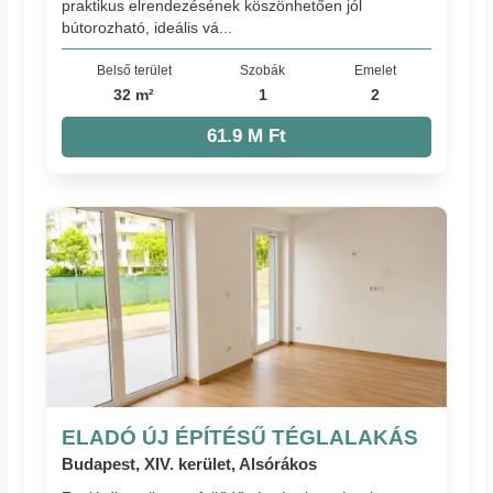
praktikus elrendezésének köszönhetően jól
bútorozható, ideális vá...
Belső terület
Szobák
Emelet
32 m²
1
2
61.9 M Ft
ELADÓ ÚJ ÉPÍTÉSŰ TÉGLALAKÁS
Budapest, XIV. kerület, Alsórákos