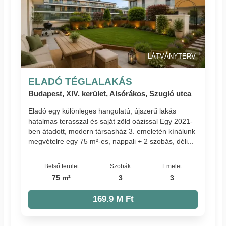
LÁTVÁNYTERV
ELADÓ TÉGLALAKÁS
Budapest, XIV. kerület, Alsórákos, Szugló utca
Eladó egy különleges hangulatú, újszerű lakás
hatalmas terasszal és saját zöld oázissal Egy 2021-
ben átadott, modern társasház 3. emeletén kínálunk
megvételre egy 75 m²-es, nappali + 2 szobás, déli...
Belső terület
Szobák
Emelet
75 m²
3
3
169.9 M Ft