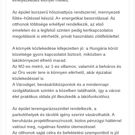
elhelyezkedés előnyei mellett.
Az épület korszerű hőszivattyús rendszerrel, mennyezeti
fűtés–hűtéssel készül, A+ energetikai besorolással. Az
otthonok többsége erkéllyel rendelkezik, az első
emeleten és a legfelső szinten pedig kertkapcsolatos
megoldások is elérhetők, privát használatú zöldfelülettel.
A környék közlekedése kifejezetten jó: a Hungária körút
közelsége gyors kapcsolatot biztosít, miközben a
lakókörnyezet élhető marad.
Az M2-es metró, az 1-es villamos, valamint a belváros és
az Örs vezér tere is könnyen elérhető, akár éjszakai
közlekedéssel is.
A Városliget, bevásárlóközpontok és a mindennapi
szolgáltatások szintén a közelben találhatók, így a városi
élet praktikus oldala jól illeszkedik a lakófunkcióhoz.
Az épület teremgarázsszinttel rendelkezik, a
parkolóhelyek és tárolók igény szerint vásárolhatók. A
beruházás projektfinanszírozott, biztos pénzügyi háttérrel
valósul meg, rugalmas fizetési ütemezéssel.
Az otthonok saját célra és befektetési szempontból is jól