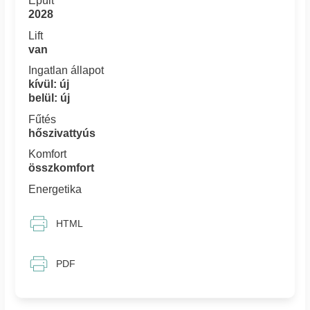
Épült
2028
Lift
van
Ingatlan állapot
kívül: új
belül: új
Fűtés
hőszivattyús
Komfort
összkomfort
Energetika
HTML
PDF