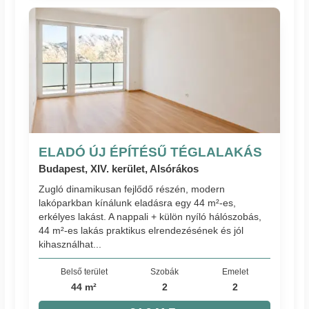
ELADÓ ÚJ ÉPÍTÉSŰ TÉGLALAKÁS
Budapest, XIV. kerület, Alsórákos
Zugló dinamikusan fejlődő részén, modern
lakóparkban kínálunk eladásra egy 44 m²-es,
erkélyes lakást. A nappali + külön nyíló hálószobás,
44 m²-es lakás praktikus elrendezésének és jól
kihasználhat...
Belső terület
Szobák
Emelet
44 m²
2
2