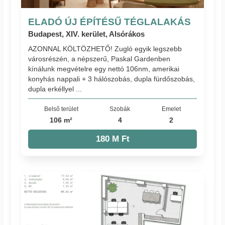
ELADÓ ÚJ ÉPÍTÉSŰ TÉGLALAKÁS
Budapest, XIV. kerület, Alsórákos
AZONNAL KÖLTÖZHETŐ! Zugló egyik legszebb
városrészén, a népszerű, Paskal Gardenben
kínálunk megvételre egy nettó 106nm, amerikai
konyhás nappali + 3 hálószobás, dupla fürdőszobás,
dupla erkéllyel ...
Belső terület
Szobák
Emelet
106 m²
4
2
180 M Ft