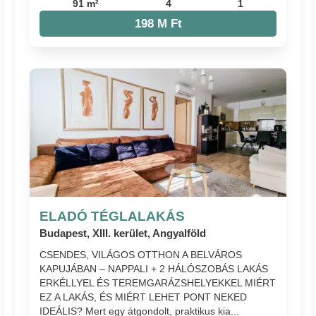
91 m²
4
1
198 M Ft
ELADÓ TÉGLALAKÁS
Budapest, XIII. kerület, Angyalföld
CSENDES, VILÁGOS OTTHON A BELVÁROS
KAPUJÁBAN – NAPPALI + 2 HÁLÓSZOBÁS LAKÁS
ERKÉLLYEL ÉS TEREMGARÁZSHELYEKKEL MIÉRT
EZ A LAKÁS, ÉS MIÉRT LEHET PONT NEKED
IDEÁLIS? Mert egy átgondolt, praktikus kia...