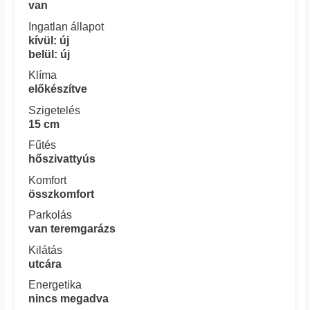
van
Ingatlan állapot
kívül: új
belül: új
Klíma
előkészítve
Szigetelés
15 cm
Fűtés
hőszivattyús
Komfort
összkomfort
Parkolás
van teremgarázs
Kilátás
utcára
Energetika
nincs megadva