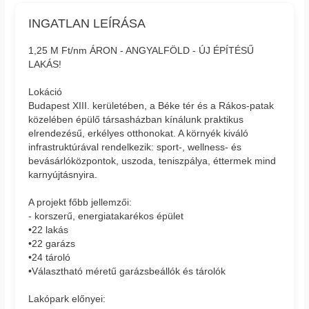
INGATLAN LEÍRÁSA
1,25 M Ft/nm ÁRON - ANGYALFÖLD - ÚJ ÉPÍTÉSŰ
LAKÁS!
Lokáció
Budapest XIII. kerületében, a Béke tér és a Rákos-patak
közelében épülő társasházban kínálunk praktikus
elrendezésű, erkélyes otthonokat. A környék kiváló
infrastruktúrával rendelkezik: sport-, wellness- és
bevásárlóközpontok, uszoda, teniszpálya, éttermek mind
karnyújtásnyira.
A projekt főbb jellemzői:
- korszerű, energiatakarékos épület
•22 lakás
•22 garázs
•24 tároló
•Választható méretű garázsbeállók és tárolók
Lakópark előnyei: