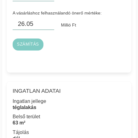
A vásárláshoz felhasználandó önerő mértéke:
Millió Ft
SZÁMÍTÁS
INGATLAN ADATAI
Ingatlan jellege
téglalakás
Belső terület
63 m²
Tájolás