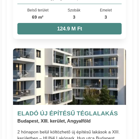
Belső terület
Szobák
Emelet
69 m²
3
3
124.9 M Ft
ELADÓ ÚJ ÉPÍTÉSŰ TÉGLALAKÁS
Budapest, XIII. kerület, Angyalföld
2 hónapon belül költözhető új építésű lakások a XIII.
kerületben – HUN4 Lakópark, Hun utca Budapest