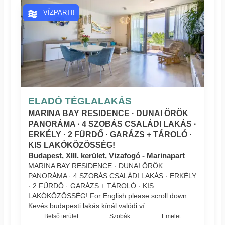
VÍZPARTI!
ELADÓ TÉGLALAKÁS
MARINA BAY RESIDENCE · DUNAI ÖRÖK
PANORÁMA · 4 SZOBÁS CSALÁDI LAKÁS ·
ERKÉLY · 2 FÜRDŐ · GARÁZS + TÁROLÓ ·
KIS LAKÓKÖZÖSSÉG!
Budapest, XIII. kerület, Vizafogó - Marinapart
MARINA BAY RESIDENCE · DUNAI ÖRÖK
PANORÁMA · 4 SZOBÁS CSALÁDI LAKÁS · ERKÉLY
· 2 FÜRDŐ · GARÁZS + TÁROLÓ · KIS
LAKÓKÖZÖSSÉG! For English please scroll down.
Kevés budapesti lakás kínál valódi ví...
Belső terület
Szobák
Emelet