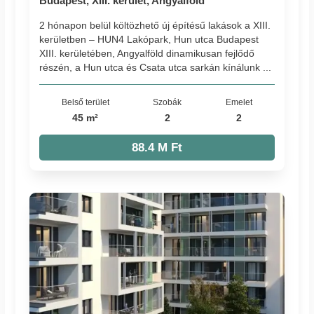
Budapest, XIII. kerület, Angyalföld
2 hónapon belül költözhető új építésű lakások a XIII.
kerületben – HUN4 Lakópark, Hun utca Budapest
XIII. kerületében, Angyalföld dinamikusan fejlődő
részén, a Hun utca és Csata utca sarkán kínálunk ...
Belső terület
Szobák
Emelet
45 m²
2
2
88.4 M Ft