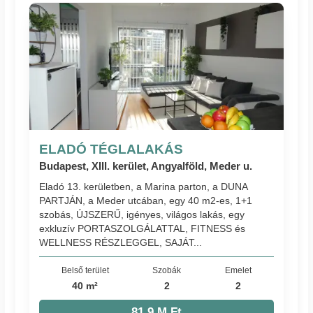
ELADÓ TÉGLALAKÁS
Budapest, XIII. kerület, Angyalföld, Meder u.
Eladó 13. kerületben, a Marina parton, a DUNA
PARTJÁN, a Meder utcában, egy 40 m2-es, 1+1
szobás, ÚJSZERŰ, igényes, világos lakás, egy
exkluzív PORTASZOLGÁLATTAL, FITNESS és
WELLNESS RÉSZLEGGEL, SAJÁT...
Belső terület
Szobák
Emelet
40 m²
2
2
81.9 M Ft