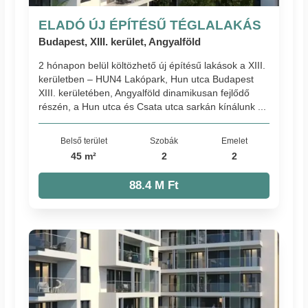
ELADÓ ÚJ ÉPÍTÉSŰ TÉGLALAKÁS
Budapest, XIII. kerület, Angyalföld
2 hónapon belül költözhető új építésű lakások a XIII.
kerületben – HUN4 Lakópark, Hun utca Budapest
XIII. kerületében, Angyalföld dinamikusan fejlődő
részén, a Hun utca és Csata utca sarkán kínálunk ...
Belső terület
Szobák
Emelet
45 m²
2
2
88.4 M Ft