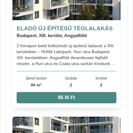
ELADÓ ÚJ ÉPÍTÉSŰ TÉGLALAKÁS
Budapest, XIII. kerület, Angyalföld
2 hónapon belül költözhető új építésű lakások a XIII.
kerületben – HUN4 Lakópark, Hun utca Budapest
XIII. kerületében, Angyalföld dinamikusan fejlődő
részén, a Hun utca és Csata utca sarkán kínálunk ...
Belső terület
Szobák
Emelet
44 m²
2
2
85 M Ft