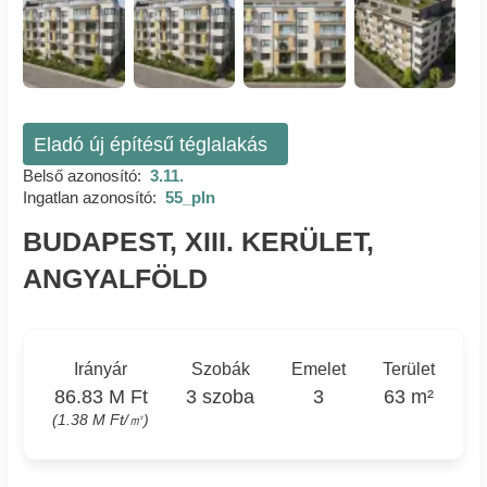
Eladó új építésű téglalakás
Belső azonosító:
3.11.
Ingatlan azonosító:
55_pln
BUDAPEST, XIII. KERÜLET,
ANGYALFÖLD
Irányár
Szobák
Emelet
Terület
86.83 M Ft
3 szoba
3
63 m²
(1.38 M Ft/㎡)