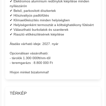
✔ Elektromos alumínium redőnytok kiépítése minden
nyílászárón
✔ Belső, parkosított díszkertek
✔ Hőszivattyús padlófűtés
✔ Klímaelőkészítés minden helyiségben
✔ Helyiségenként termosztát a költséghatékony fűtésért
✔ Választható burkolatok és szaniterek
✔ Riasztó előkészítésének kiépítése
Átadás várható ideje: 2027. nyár
Opcionálisan vásárolható:
- tárolók 1.300 000ft/nm-től
- teremgarázs : 8.800 000 Ft
Hívjon minket bizalommal!
TÉRKÉP