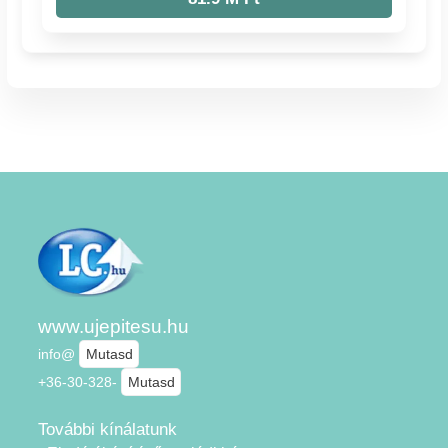
www.ujepitesu.hu
info@
Mutasd
+36-30-328-
Mutasd
További kínálatunk