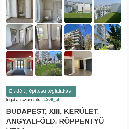
Eladó új építésű téglalakás
Ingatlan azonosító:
1306_bl
BUDAPEST, XIII. KERÜLET,
ANGYALFÖLD, RÖPPENTYŰ