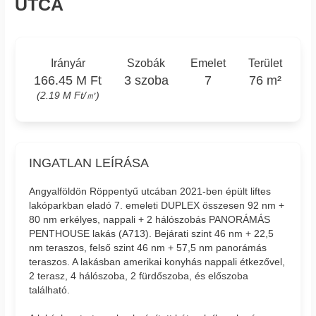
UTCA
Irányár
Szobák
Emelet
Terület
166.45 M Ft
3 szoba
7
76 m²
(2.19 M Ft/㎡)
INGATLAN LEÍRÁSA
Angyalföldön Röppentyű utcában 2021-ben épült liftes
lakóparkban eladó 7. emeleti DUPLEX összesen 92 nm +
80 nm erkélyes, nappali + 2 hálószobás PANORÁMÁS
PENTHOUSE lakás (A713). Bejárati szint 46 nm + 22,5
nm teraszos, felső szint 46 nm + 57,5 nm panorámás
teraszos. A lakásban amerikai konyhás nappali étkezővel,
2 terasz, 4 hálószoba, 2 fürdőszoba, és előszoba
található.