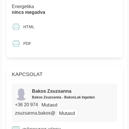
Energetika
nincs megadva
HTML
PDF
KAPCSOLAT
Bakos Zsuzsanna
Bakos Zsuzsanna - BakosLak Ingatlan
Mutasd
+36 20 974
Mutasd
zsuzsanna.bakos@