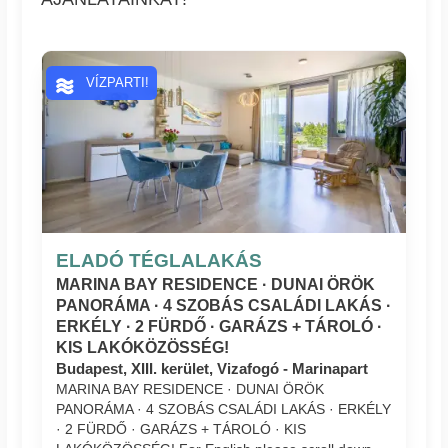
VÍZPARTI!
ELADÓ TÉGLALAKÁS
MARINA BAY RESIDENCE · DUNAI ÖRÖK
PANORÁMA · 4 SZOBÁS CSALÁDI LAKÁS ·
ERKÉLY · 2 FÜRDŐ · GARÁZS + TÁROLÓ ·
KIS LAKÓKÖZÖSSÉG!
Budapest, XIII. kerület, Vizafogó - Marinapart
MARINA BAY RESIDENCE · DUNAI ÖRÖK
PANORÁMA · 4 SZOBÁS CSALÁDI LAKÁS · ERKÉLY
· 2 FÜRDŐ · GARÁZS + TÁROLÓ · KIS