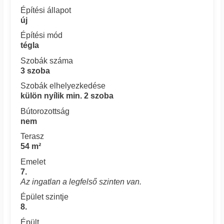
Építési állapot
új
Építési mód
tégla
Szobák száma
3 szoba
Szobák elhelyezkedése
külön nyílik min. 2 szoba
Bútorozottság
nem
Terasz
54 m²
Emelet
7.
Az ingatlan a legfelső szinten van.
Épület szintje
8.
Épült