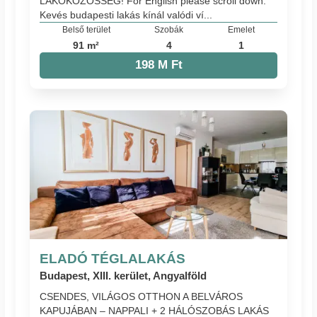
LAKÓKÖZÖSSÉG! For English please scroll down.
Kevés budapesti lakás kínál valódi ví...
Belső terület
Szobák
Emelet
91 m²
4
1
198 M Ft
ELADÓ TÉGLALAKÁS
Budapest, XIII. kerület, Angyalföld
CSENDES, VILÁGOS OTTHON A BELVÁROS
KAPUJÁBAN – NAPPALI + 2 HÁLÓSZOBÁS LAKÁS