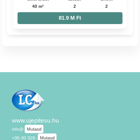
40 m²
2
2
81.9 M Ft
www.ujepitesu.hu
info@
Mutasd
+36-30-328-
Mutasd