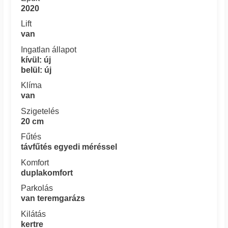
2020
Lift
van
Ingatlan állapot
kívül: új
belül: új
Klíma
van
Szigetelés
20 cm
Fűtés
távfűtés egyedi méréssel
Komfort
duplakomfort
Parkolás
van teremgarázs
Kilátás
kertre