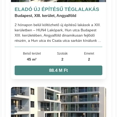
ELADÓ ÚJ ÉPÍTÉSŰ TÉGLALAKÁS
Budapest, XIII. kerület, Angyalföld
2 hónapon belül költözhető új építésű lakások a XIII.
kerületben – HUN4 Lakópark, Hun utca Budapest
XIII. kerületében, Angyalföld dinamikusan fejlődő
részén, a Hun utca és Csata utca sarkán kínálunk ...
Belső terület
Szobák
Emelet
45 m²
2
2
88.4 M Ft