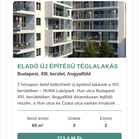
ELADÓ ÚJ ÉPÍTÉSŰ TÉGLALAKÁS
Budapest, XIII. kerület, Angyalföld
2 hónapon belül költözhető új építésű lakások a XIII.
kerületben – HUN4 Lakópark, Hun utca Budapest
XIII. kerületében, Angyalföld dinamikusan fejlődő
részén, a Hun utca és Csata utca sarkán kínálunk ...
Belső terület
Szobák
Emelet
60 m²
3
2
113.4 M Ft