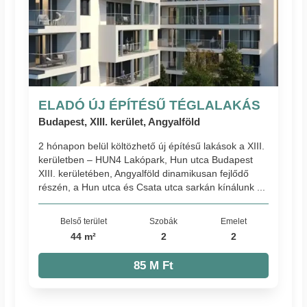
ELADÓ ÚJ ÉPÍTÉSŰ TÉGLALAKÁS
Budapest, XIII. kerület, Angyalföld
2 hónapon belül költözhető új építésű lakások a XIII.
kerületben – HUN4 Lakópark, Hun utca Budapest
XIII. kerületében, Angyalföld dinamikusan fejlődő
részén, a Hun utca és Csata utca sarkán kínálunk ...
Belső terület
Szobák
Emelet
44 m²
2
2
85 M Ft