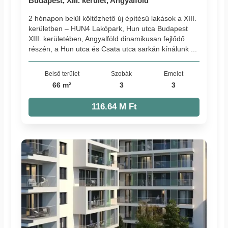
Budapest, XIII. kerület, Angyalföld
2 hónapon belül költözhető új építésű lakások a XIII.
kerületben – HUN4 Lakópark, Hun utca Budapest
XIII. kerületében, Angyalföld dinamikusan fejlődő
részén, a Hun utca és Csata utca sarkán kínálunk ...
Belső terület
Szobák
Emelet
66 m²
3
3
116.64 M Ft