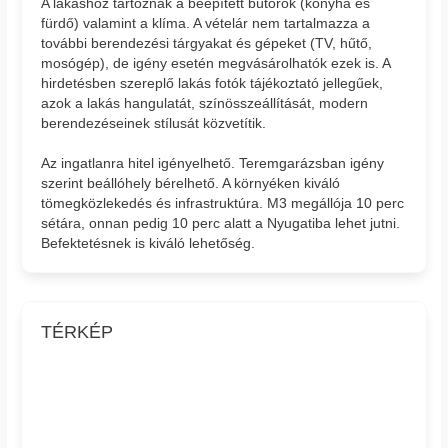
A lakáshoz tartoznak a beépített bútorok (konyha és
fürdő) valamint a klíma. A vételár nem tartalmazza a
további berendezési tárgyakat és gépeket (TV, hűtő,
mosógép), de igény esetén megvásárolhatók ezek is. A
hirdetésben szereplő lakás fotók tájékoztató jellegűek,
azok a lakás hangulatát, színösszeállítását, modern
berendezéseinek stílusát közvetítik.
Az ingatlanra hitel igényelhető. Teremgarázsban igény
szerint beállóhely bérelhető. A környéken kiváló
tömegközlekedés és infrastruktúra. M3 megállója 10 perc
sétára, onnan pedig 10 perc alatt a Nyugatiba lehet jutni.
Befektetésnek is kiváló lehetőség.
TÉRKÉP